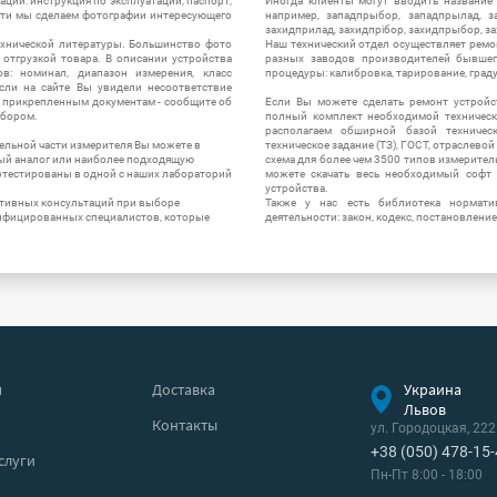
ации: инструкция по эксплуатации, паспорт,
Иногда клиенты могут вводить название
сти мы сделаем фотографии интересующего
например, западпрыбор, западпрылад, зап
захидприлад, захидпрібор, захидпрыбор, з
ехнической литературы. Большинство фото
Наш технический отдел осуществляет ремо
отгрузкой товара. В описании устройства
разных заводов производителей бывшег
в: номинал, диапазон измерения, класс
процедуры: калибровка, тарирование, град
 Если на сайте Вы увидели несоответствие
и прикрепленным документам - сообщите об
Если Вы можете сделать ремонт устройс
ибором.
полный комплект необходимой техническо
располагаем обширной базой техническ
ельной части измерителя Вы можете в
техническое задание (ТЗ), ГОСТ, отраслевой
ый аналог или наиболее подходящую
схема для более чем 3500 типов измерител
ротестированы в одной с наших лабораторий
можете скачать весь необходимый софт 
устройства.
ктивных консультаций при выборе
Также у нас есть библиотека нормати
лифицированных специалистов, которые
деятельности: закон, кодекс, постановление
я
Доставка
Украина
Львов
Контакты
ул. Городоцкая, 222
+38 (050) 478-15
слуги
Пн-Пт 8:00 - 18:00