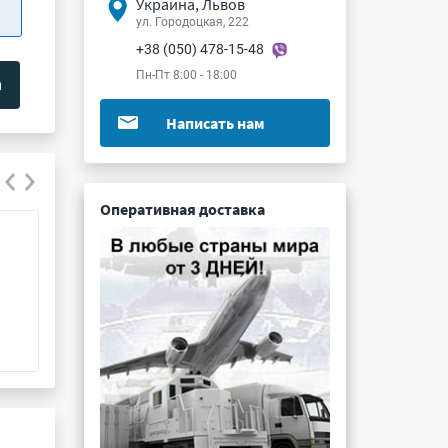
Украина, Львов
ул. Городоцкая, 222
+38 (050) 478-15-48
Пн-Пт 8:00 - 18:00
Написать нам
Оперативная доставка
К53-56 100мкФ 3.2В 10%
МБМ 0.05мкФ 2
Подробнее ...
Подробнее ...