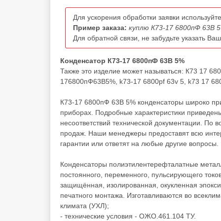
Для ускорения обработки заявки используйте
Пример заказа:
куплю К73-17 6800пФ 63В 5
Для обратной связи, не забудьте указать Ва
Конденсатор К73-17 6800пФ 63В 5%
Также это изделие может называться: К73 17 6
176800пФ63В5%, k73-17 6800pf 63v 5, k73 17 6800
К73-17 6800пФ 63В 5% конденсаторы широко при
приборах. Подробные характеристики приведены
несоответствий технической документации. По 
продаж. Наши менеджеры предоставят всю инте
гарантии или ответят на любые другие вопросы.
Конденсаторы полиэтилентерефталатные металл
постоянного, переменного, пульсирующего токов
защищённая, изолированная, окукленная эпокс
печатного монтажа. Изготавливаются во всеклим
климата (УХЛ);
- технические условия - ОЖО.461.104 ТУ.