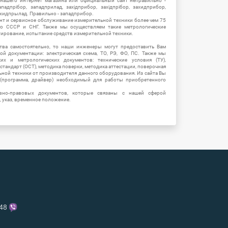
 нашего интернет магазина или официальный сайт неправильно -
адпрібор, западприлад, західприбор, західпрібор, захидприбор,
ахидпрылад. Правильно - западприбор.
нт и сервисное обслуживание измерительной техники более чем 75
о СССР и СНГ. Также мы осуществляем такие метрологические
уирование, испытание средств измерительной техники.
тва самостоятельно, то наши инженеры могут предоставить Вам
й документации: электрическая схема, ТО, РЭ, ФО, ПС. Также мы
их и метрологических документов: технические условия (ТУ),
 стандарт (ОСТ), методика поверки, методика аттестации, поверочная
ьной техники от производителя данного оборудования. Из сайта Вы
(программа, драйвер) необходимый для работы приобретенного
вно-правовых документов, которые связаны с нашей сферой
, указ, временное положение.
-48