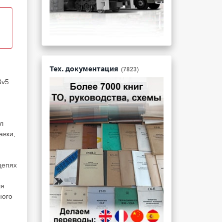
Тех. документация
(7823)
3v5.
л
авки,
цепях
ля
ного