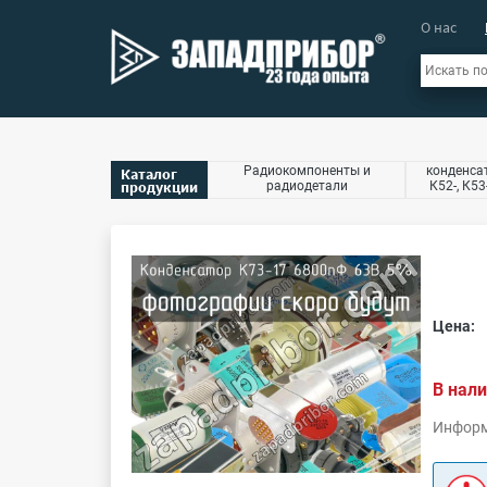
О нас
Радиокомпоненты и
конденсат
Каталог
продукции
радиодетали
К52-, К53
Цена:
В нали
Информ