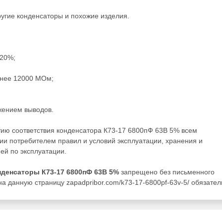
ругие
конденсаторы
и похожие изделия.
±20%;
енее 12000 МОм;
жением выводов.
тию соответствия конденсатора К73-17 6800пФ 63В 5% всем
ии потребителем правил и условий эксплуатации, хранения и
ей по эксплуатации.
нденсаторы К73-17 6800пФ 63В 5%
запрещено без письменного
а данную страницу zapadpribor.com/k73-17-6800pf-63v-5/ обязател