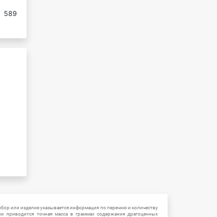
:
589
ибор или изделие указывается информация по перечню и количеству
ии приводится точная масса в граммах содержания драгоценных