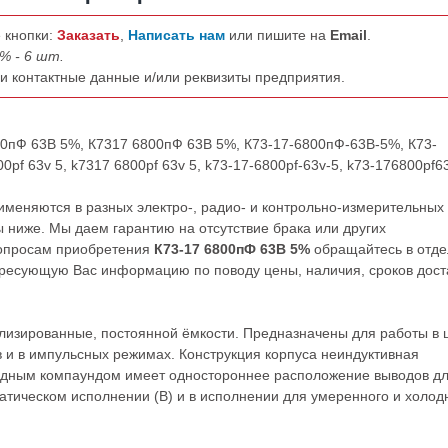
 кнопки:
Заказать
,
Написать нам
или пишите на
Email
.
% - 6 шт.
ши контактные данные и/или реквизиты предприятия.
800пФ 63В 5%, К7317 6800пФ 63В 5%, К73-17-6800пФ-63В-5%, К73-
pf 63v 5, k7317 6800pf 63v 5, k73-17-6800pf-63v-5, k73-176800pf6
меняются в разных электро-, радио- и контрольно-измерительных
 ниже. Мы даем гарантию на отсутствие брака или других
вопросам приобретения
К73-17 6800пФ 63В 5%
обращайтесь в отде
ресующую Вас информацию по поводу цены, наличия, сроков дост
изированные, постоянной ёмкости. Предназначены для работы в 
 и в импульсных режимах. Конструкция корпуса неиндуктивная
идным компаундом имеет одностороннее расположение выводов д
атическом исполнении (В) и в исполнении для умеренного и холод