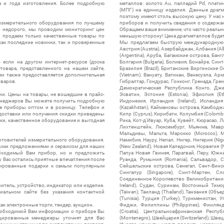
а и года изготовления. Более подробную
металлов: золото Au, палладий Pd, плати
(МПГ) на единицу изделия. Данные драгм
поэтому имеют столь высокую цену. У нас 
измерительного оборудования по лучшему
приборов и получить сведения о содержа
ы недорого, мы проводим мониторинг цен
Обращаем ваше внимание, что часто реальн
ы продаем только качественные товары по
меньшую сторону! Цена драгметаллов будет 
ак последние новинки, так и проверенные
Мы предлагаем быструю международную до
Австрия (Austria), Азербайджан, Албания (Alb
(Argentina), Аруба, Багамские острова, Бан
 если на другом интернет-ресурсе (доска
Болгария (Bulgaria), Боливия, Бонайре, Синт
товара, представленного на нашем сайте,
Бразилия (Brazil), Британские Виргинские 
ям также предоставляется дополнительная
(Vietnam), Вануату, Ватикан, Венесуэла, Ар
оваров.
Гибралтар, Гондурас, Гонконг, Гренада, Гренл
Демократическая Республика Конго, Дже
ии. Цены на товары, не вошедшие в прайс-
Эсватин, Эстония (Estonia), Эфиопия (Et
менеджеров Вы можете получить подробную
Индонезия, Ирландия (Ireland), Исландия (
е приборы оптом и в розницу. Телефон и
(Kazakhstan), Каймановы острова, Камбоджа,
 доставки или получения скидки приведены
Кипр (Cyprus), Кирибати, Колумбия (Colombia
ки, качественное оборудование и выгодная
Рика, Кот-д'Ивуар, Куба, Кувейт, Кюрасао, Ла
Лихтенштейн, Люксембург, Мьянма, Мавр
Мальдивы, Мальта, Марокко (Morocco), М
отовителей измерительного оборудования.
Намибия, Науру, Непал, Нигер, Нигерия (Nig
выми предложениями и сервисом для наших
(New Zealand), Новая Каледония, Норвегия (
обходимый Вам прибор, но и предложить
Папуа Новая Гвинея, Парагвай, Перу, Южная
у Вас остались приятные впечатления после
Руанда, Румыния (Romania), Сальвадор, С
нтированные подарки к самым популярным
Сейшельские острова, Сенегал, Сент-Винсе
Сингапур (Singapore), Синт-Мартен, Сл
Соединенное Королевство Великобритании и
итель, устройство, индикатор или изделие.
Ireland), Судан, Суринам, Восточный Тим
альном сайте без указания контактной
(Taiwan), Таиланд (Thailand), Танзания (Объ
(Tunisia), Турция (Turkey), Туркменистан, 
ак электронные торги, тендер, аукцион.
Фиджи, Филиппины (Philippines), Финлянд
необходимой Вам информации о приборе Вы
(Croatia), Центральноафриканская Респу
цированные менеджеры уточнят для Вас
(Montenegro), Швейцария (Switzerland), Швец