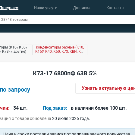
Покупаем
Наши услуги
Доставка
Контакты
оры (К10-, К50-,
конденсаторы разные (К10,
-, К73- и другие)
К15У, К40, К50, К73, КВИ, КМ,
КТ4 и другие)
К73-17 6800пФ 63В 5%
Узнать актуальную це
по запросу
чии:
34 шт.
Под заказ:
в наличии более 100 шт.
ация о товаре обновлена
20 июля 2026 года.
Цена и сроки поставки зависят от запрашиваемого количества.