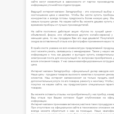
сайте могут изменяться в зависимости от партии производств
информацию уточняйте в отделе продаж.
Ведущий интернет-магазин Западприбор - это огромный выбор 
соотношению цена и качество. Чтобы Вы могли купить прибор
конкурентов и всегда готовы предложить более низкую цену. М
самым лучшим ценам. На нашем сайте Вы можете дешево купить к
временем приборы от лучших производителей.
На сайте постоянно действует акция «Куплю по лучшей цене» -
объявлений, форум, или объявление другого онлайн-сервиса) у 
меньшая цена, то мы продадим Вам его еще дешевле! Покупател
скидка за оставленный отзыв или фотографии применения наших т
В прайс-листе указана не вся номенклатура предлагаемой продукц
лист можете узнать, связавшись с менеджерами. Также у наших 
информацию о том, как дешево и выгодно купить измерительны
электронная почта для консультаций по вопросам приобретения,
возле описания товара. У нас самые квалифицированные сотрудни
цена.
Интернет магазин Западприбор - официальный дилер заводов изг
Наша цель - продажа товаров высокого качества с лучшими цено
клиентов. Наш интернет магазинможет не только продать не
дополнительные услуги по его поверке, ремонту и монтажу. Чтобы 
покупки на нашем сайте, мы предусмотрели специальные гара
товарам.
Вы можете оставить отзывы на приобретенный у нас прибор, измер
Ваш отзыв при Вашем согласии будет опубликован на офици
информации.
Интернет-магазин принимаем активное участие в таких процедурах к
При отсутствии на официальном сайте в техническом описании 
всегда можете обратиться к нам за помощью. Наши квалифи