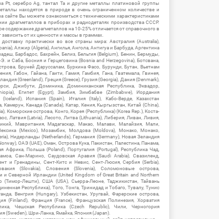
на Pt, серебро Ag, тантал Ta и другие металлы платиновой группы
еталлы находятся в природе в очень ограниченном количестве и
на сайте Вы можете ознакомиться с техническими характеристиками
нии драгметаллов в приборах и радиодеталях производства СССР.
ое содержание драгметаллов на 10-25% отличается от справочного в
зависить от их ценности и массы в граммах.
ставку практически во все страны мира: Австралия (Australia),
ania), Алжир (Algeria), Ангилья, Ангола, Антигуа и Барбуда, Аргентина
гладеш, Барбадос, Бахрейн, Белиз, Бельгия (Belgium), Бенин, Бермуды,
-Э. и Саба, Босния и Герцеговина (Bosnia and Herzegovina), Ботсвана,
Острова, Бруней Даруссалам, Буркина Фасо, Бурунди, Бутан, Вьетнам
мения, Габон, Гайана, Гаити, Гамия, Гамбия, Гана, Гватемала, Гвинея,
андия (Greenland), Греция (Greece), Грузия (Georgia), Дания (Denmark),
рси, Джибути, Доминика, Доминиканская Республика, Эквадор,
hiopia), Египет (Egypt), Замбия, Зимбабве (Zimbabwe), Иордания
Iceland), Испания (Spain), Италия (Italy), Кабо-Верде, Казахстан
 Камерун, Канада (Canada), Катар, Кения, Кыргызстан, Китай (China),
), Коморские острова, Конго, Корея (Республика) (Korea Rep.), Коста-
ос, Латвия (Latvia), Лесото, Литва (Lithuania), Либерия, Ливан, Ливия,
икий, Мавритания, Мадагаскар, Макао, Малави, Малайзия, Мали,
ексика (Mexico), Мозамбик, Молдова (Moldova), Монако, Монако,
eria), Нидерланды (Netherlands), Германия (Germany), Новая Зеландия
Norway), ОАЭ (UAE), Оман, Острова Кука, Пакистан, Палестина, Панама,
 Африка, Польша (Poland), Португалия (Portugal), Республика Чад,
амоа, Сан-Марино, Саудовская Аравия (Saudi Arabia), Свазиленд,
нт и Гренадины, Сент-Китс и Невис, Сент-Люсия, Сербия (Serbia),
овакия (Slovakia), Словения (Slovenia), Соломоновые острова,
 Северной Ирландии (United Kingdom of Great Britain and Northern
ор (Тимор-Лешти), США (USA), Сьерра-Леоне, Таджикистан, Тайвань
единенная Республика), Того, Тонга, Тринидад и Тобаго, Тувалу, Тунис
Уганда, Венгрия (Hungary), Узбекистан, Уругвай, Фарерские острова,
ия (Finland), Франция (France), Французская Полинезия, Хорватия
блика, Чешская Республика (Czech Republic), Чили, Черногория
ия (Sweden), Шри-Ланка, Ямайка, Япония (Japan).