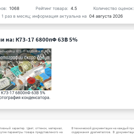
ров:
1068
Рейтинг товара:
4.5
Количество оценок
я 1 раз в месяц; информация актуальна на
04 августа 2026
и на: К73-17 6800пФ 63В 5%
К73-17 6800пФ 63В 5% 
отография конденсатора.
ивный характер. Цвет, оттенок, материал,
В технической документации на каждый пр
ругие параметры товара представленого на
содержания драгметаллов. В документац