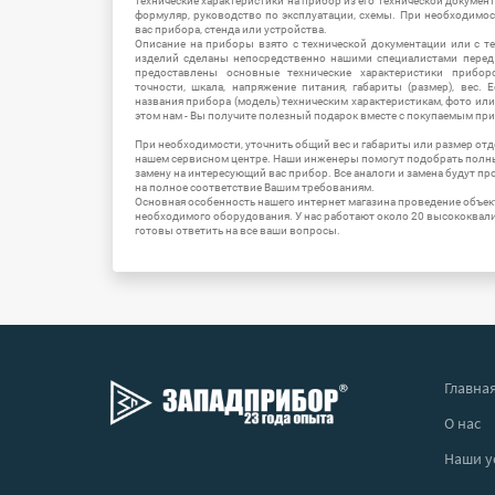
технические характеристики на прибор из его технической документ
формуляр, руководство по эксплуатации, схемы. При необходимо
вас прибора, стенда или устройства.
Описание на приборы взято с технической документации или с т
изделий сделаны непосредственно нашими специалистами перед 
предоставлены основные технические характеристики приборо
точности, шкала, напряжение питания, габариты (размер), вес.
названия прибора (модель) техническим характеристикам, фото ил
этом нам - Вы получите полезный подарок вместе с покупаемым пр
При необходимости, уточнить общий вес и габариты или размер отд
нашем сервисном центре. Наши инженеры помогут подобрать полн
замену на интересующий вас прибор. Все аналоги и замена будут п
на полное соответствие Вашим требованиям.
Основная особенность нашего интернет магазина проведение объе
необходимого оборудования. У нас работают около 20 высококва
готовы ответить на все ваши вопросы.
Главна
О нас
Наши у