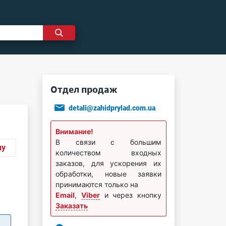
Отдел продаж
detali@zahidprylad.com.ua
Внимание!
В связи с большим
ну
количеством входных
заказов, для ускорения их
обработки, новые заявки
принимаются только на
Email
,
Viber
и через кнопку
Заказать