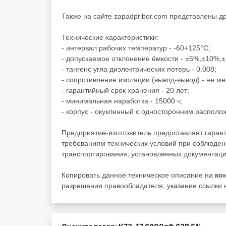
Также на сайте zapadpribor.com представлены д
Технические характеристики:
- интервал рабочих температур - -60+125°C;
- допускаемое отклонение ёмкости - ±5%,±10%,
- тангенс угла диэлектрических потерь - 0.008;
- сопротивление изоляции (вывод-вывод) - не м
- гарантийный срок хранения - 20 лет;
- минимальная наработка - 15000 ч;
- корпус - окукленный с односторонним располо
Предприятие-изготовитель предоставляет гаран
требованиям технических условий при соблюден
транспортирования, установленных документаци
Копировать данное техническое описание на
ко
разрешения правообладателя; указание ссылки н