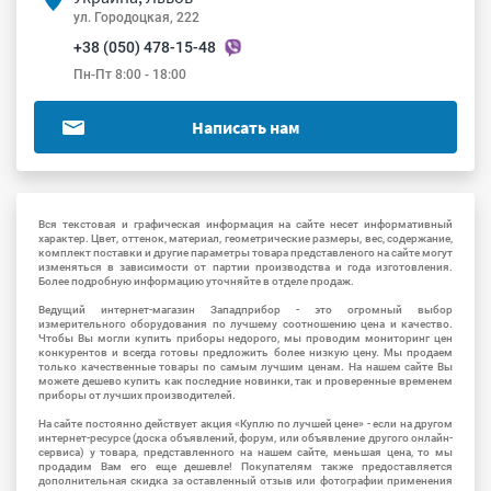
ул. Городоцкая, 222
+38 (050) 478-15-48
Пн-Пт 8:00 - 18:00
Написать нам
Вся текстовая и графическая информация на сайте несет информативный
характер. Цвет, оттенок, материал, геометрические размеры, вес, содержание,
комплект поставки и другие параметры товара представленого на сайте могут
изменяться в зависимости от партии производства и года изготовления.
Более подробную информацию уточняйте в отделе продаж.
Ведущий интернет-магазин Западприбор - это огромный выбор
измерительного оборудования по лучшему соотношению цена и качество.
Чтобы Вы могли купить приборы недорого, мы проводим мониторинг цен
конкурентов и всегда готовы предложить более низкую цену. Мы продаем
только качественные товары по самым лучшим ценам. На нашем сайте Вы
можете дешево купить как последние новинки, так и проверенные временем
приборы от лучших производителей.
На сайте постоянно действует акция «Куплю по лучшей цене» - если на другом
интернет-ресурсе (доска объявлений, форум, или объявление другого онлайн-
сервиса) у товара, представленного на нашем сайте, меньшая цена, то мы
продадим Вам его еще дешевле! Покупателям также предоставляется
дополнительная скидка за оставленный отзыв или фотографии применения