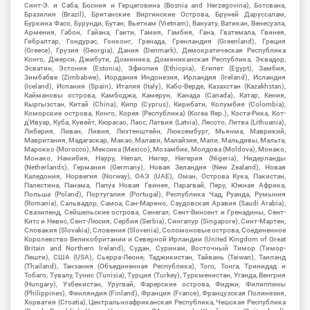
Синт-Э. и Саба, Босния и Герцеговина (Bosnia and Herzegovina), Ботсвана,
Бразилия (Brazil), Британские Виргинские Острова, Бруней Даруссалам,
Буркина Фасо, Бурунди, Бутан, Вьетнам (Vietnam), Вануату, Ватикан, Венесуэла,
Армения, Габон, Гайана, Гаити, Гамия, Гамбия, Гана, Гватемала, Гвинея,
Гибралтар, Гондурас, Гонконг, Гренада, Гренландия (Greenland), Греция
(Greece), Грузия (Georgia), Дания (Denmark), Демократическая Республика
Конго, Джерси, Джибути, Доминика, Доминиканская Республика, Эквадор,
Эсватин, Эстония (Estonia), Эфиопия (Ethiopia), Египет (Egypt), Замбия,
Зимбабве (Zimbabwe), Иордания Индонезия, Ирландия (Ireland), Исландия
(Iceland), Испания (Spain), Италия (Italy), Кабо-Верде, Казахстан (Kazakhstan),
Каймановы острова, Камбоджа, Камерун, Канада (Canada), Катар, Кения,
Кыргызстан, Китай (China), Кипр (Cyprus), Кирибати, Колумбия (Colombia),
Коморские острова, Конго, Корея (Республика) (Korea Rep.), Коста-Рика, Кот-
д'Ивуар, Куба, Кувейт, Кюрасао, Лаос, Латвия (Latvia), Лесото, Литва (Lithuania),
Либерия, Ливан, Ливия, Лихтенштейн, Люксембург, Мьянма, Маврикий,
Мавритания, Мадагаскар, Макао, Малави, Малайзия, Мали, Мальдивы, Мальта,
Марокко (Morocco), Мексика (Mexico), Мозамбик, Молдова (Moldova), Монако,
Монако, Намибия, Науру, Непал, Нигер, Нигерия (Nigeria), Нидерланды
(Netherlands), Германия (Germany), Новая Зеландия (New Zealand), Новая
Каледония, Норвегия (Norway), ОАЭ (UAE), Оман, Острова Кука, Пакистан,
Палестина, Панама, Папуа Новая Гвинея, Парагвай, Перу, Южная Африка,
Польша (Poland), Португалия (Portugal), Республика Чад, Руанда, Румыния
(Romania), Сальвадор, Самоа, Сан-Марино, Саудовская Аравия (Saudi Arabia),
Свазиленд, Сейшельские острова, Сенегал, Сент-Винсент и Гренадины, Сент-
Китс и Невис, Сент-Люсия, Сербия (Serbia), Сингапур (Singapore), Синт-Мартен,
Словакия (Slovakia), Словения (Slovenia), Соломоновые острова, Соединенное
Королевство Великобритании и Северной Ирландии (United Kingdom of Great
Britain and Northern Ireland), Судан, Суринам, Восточный Тимор (Тимор-
Лешти), США (USA), Сьерра-Леоне, Таджикистан, Тайвань (Taiwan), Таиланд
(Thailand), Танзания (Объединенная Республика), Того, Тонга, Тринидад и
Тобаго, Тувалу, Тунис (Tunisia), Турция (Turkey), Туркменистан, Уганда, Венгрия
(Hungary), Узбекистан, Уругвай, Фарерские острова, Фиджи, Филиппины
(Philippines), Финляндия (Finland), Франция (France), Французская Полинезия,
Хорватия (Croatia), Центральноафриканская Республика, Чешская Республика