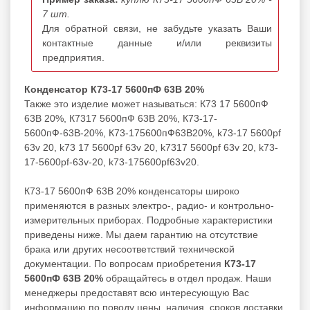
7 шт.
Для обратной связи, не забудьте указать Ваши
контактные данные и/или реквизиты
предприятия.
Конденсатор К73-17 5600пФ 63В 20%
Также это изделие может называться: К73 17 5600пФ
63В 20%, К7317 5600пФ 63В 20%, К73-17-
5600пФ-63В-20%, К73-175600пФ63В20%, k73-17 5600pf
63v 20, k73 17 5600pf 63v 20, k7317 5600pf 63v 20, k73-
17-5600pf-63v-20, k73-175600pf63v20.
К73-17 5600пФ 63В 20% конденсаторы широко
применяются в разных электро-, радио- и контрольно-
измерительных приборах. Подробные характеристики
приведены ниже. Мы даем гарантию на отсутствие
брака или других несоответствий технической
документации. По вопросам приобретения
К73-17
5600пФ 63В 20%
обращайтесь в отдел продаж. Наши
менеджеры предоставят всю интересующую Вас
информацию по поводу цены, наличия, сроков доставки,