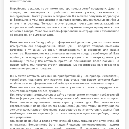
наших товаров.
В прайс-листе указана не вся номенклатура предлагаемой продукции. Цены на
товары, не вошедшие в прайс-лист можете узнать, связавшись с
менеджерами. Также у наших менеджеров Вы можете получить подробную
информацию о том, как дешево и выгодно купить измерительные приборы
оптом и в розницу. Телефон и электронная почта для консультаций по
вопросам приобретения, доставки или получения скидки приведены возле
описания товара. У нас самые квалифицированные сотрудники, качественное
оборудование и выгодная цена.
Интернет магазин Западприбор - официальный дилер заводов изготовителей
измерительного оборудования. Наша цель - продажа товаров высокого
качества с лучшими ценовыми предложениями и сервисом для наших
клиентов. Наш интернет магазинможет не только продать необходимый Вам
прибор, но и предложить дополнительные услуги по его поверке, ремонту и
монтажу. Чтобы у Вас остались приятные впечатления после покупки на
нашем сайте, мы предусмотрели специальные гарантированные подарки к
самым популярным товарам.
Вы можете оставить отзывы на приобретенный у нас прибор, измеритель,
устройство, индикатор или изделие. Ваш отзыв при Вашем согласии будет
опубликован на официальном сайте без указания контактной информации.
Интернет-магазин принимаем активное участие в таких процедурах как
электронные торги, тендер, аукцион.
При отсутствии на официальном сайте в техническом описании необходимой
Вам информации о приборе Вы всегда можете обратиться к нам за помощью.
Наши квалифицированные менеджеры уточнят для Вас технические
характеристики на прибор из его технической документации: инструкция по
эксплуатации, паспорт, формуляр, руководство по эксплуатации, схемы. При
необходимости мы сделаем фотографии интересующего вас прибора, стенда
или устройства.
Описание на приборы взято с технической документации или с технической
литературы. Большинство фото изделий сделаны непосредственно нашими
специалистами перед отгрузкой товара. В описании устройства