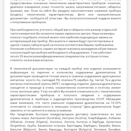
предоставлены основные технические характеристики приборов: номинал,
диапазон измерения, класс точности, шкала, напряжение питания, габариты
(размер), вес. Если на сайте Вы увидели несоответствие названия прибора
(модель) техническим характеристикам, фото или прикрепленным
документам - сообщите об этом нам - Вы получите полезный подарок вместе
с покупаемым прибором.
При необходимости, уточнить общий вес и габариты или размер отдельной
части измерителя Вы можете в нашем сервисном центре. Наши инженеры
помогут подобрать полный аналог или наиболее подходящую замену на
интересующий вас прибор. Все аналоги и замена будут протестированы в
одной с наших лабораторий на полное соответствие Вашим требованиям.
Основная особенность нашего интернет магазина проведение объективных
консультаций при выборе необходимого оборудования. У нас работают
около 20 высококвалифицированных специалистов, которые готовы
ответить на все ваши вопросы.
В технической документации на каждый прибор или изделие указывается
информация по перечню и количеству содержания драгметаллов. В
документации приводится точная масса в граммах содержания драгоценных
металлов: золото Au, палладий Pd, платина Pt, серебро Ag, тантал Ta и другие
металлы платиновой группы (МПГ) на единицу изделия. Данные драгметаллы
находятся в природе в очень ограниченном количестве и поэтому имеют
столь высокую цену. У нас на сайте Вы можете ознакомиться с техническими
характеристиками приборов и получить сведения о содержании
драгметаллов в приборах и радиодеталях производства СССР. Обращаем
ваше внимание, что часто реальное содержание драгметаллов на 10-25%
отличается от справочного в меньшую сторону! Цена драгметаллов будет
зависить от их ценности и массы в граммах.
Мы предлагаем быструю международную доставку практически во все
страны мира: Австралия (Australia), Австрия (Austria), Азербайджан, Албания
(Albania), Алжир (Algeria), Ангилья, Ангола, Антигуа и Барбуда, Аргентина
(Argentina), Аруба, Багамские острова, Бангладеш, Барбадос, Бахрейн, Белиз,
Бельгия (Belgium), Бенин, Бермуды, Болгария (Bulgaria), Боливия, Бонайре,