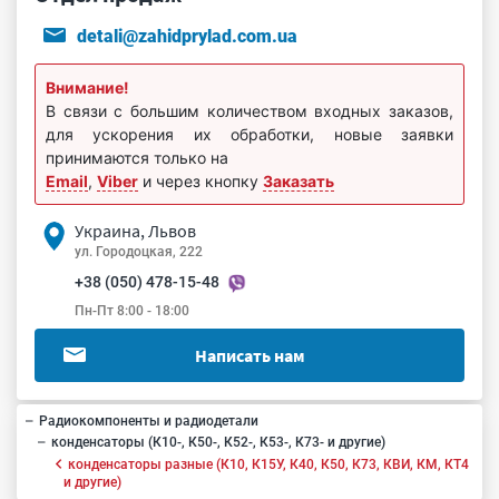
detali@zahidprylad.com.ua
Внимание!
В связи с большим количеством входных заказов,
для ускорения их обработки, новые заявки
принимаются только на
Email
,
Viber
и через кнопку
Заказать
Украина, Львов
ул. Городоцкая, 222
+38 (050) 478-15-48
Пн-Пт 8:00 - 18:00
Написать нам
Радиокомпоненты и радиодетали
конденсаторы (К10-, К50-, К52-, К53-, К73- и другие)
конденсаторы разные (К10, К15У, К40, К50, К73, КВИ, КМ, КТ4
и другие)