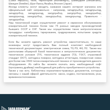
(Czech Republic), Чили, Черногория (Montenegro), Швейцария (Switzerland),
Швеция (Sweden), Шри-Ланка, Ямайка, Япония (Japan).
Иногда клиенты могут вводить название нашего интернет магазина или
официальный сайт неправильно - например, западпрыбор, западпрылад,
западпрібор, западприлад, західприбор, західпрібор, захидприбор,
захидприлад, захидпрібор, захидпрыбор, захидпрылад. Правильно -
западприбор.
Наш технический отдел осуществляет ремонт и сервисное обслуживание
измерительной техники более чем 75 разных заводов производителей
бывшего СССР и СНГ. Также мы осуществляем такие метрологические
процедуры: калибровка, тарирование, градуирование, испытание средств
измерительной техники.
Если Вы можете сделать ремонт устройства самостоятельно, то наши
инженеры могут предоставить Вам полный комплект необходимой
технической документации: электрическая схема, ТО, РЭ, ФО, ПС. Также мы
располагаем обширной базой технических и метрологических документов:
технические условия (ТУ), техническое задание (ТЗ), ГОСТ, отраслевой
стандарт (ОСТ), методика поверки, методика аттестации, поверочная схема
для более чем 3500 типов измерительной техники от производителя данного
оборудования. Из сайта Вы можете скачать весь необходимый софт
(программа, драйвер) необходимый для работы приобретенного устройства.
Также у нас есть библиотека нормативно-правовых документов, которые
связаны с нашей сферой деятельности: закон, кодекс, постановление, указ,
временное положение.