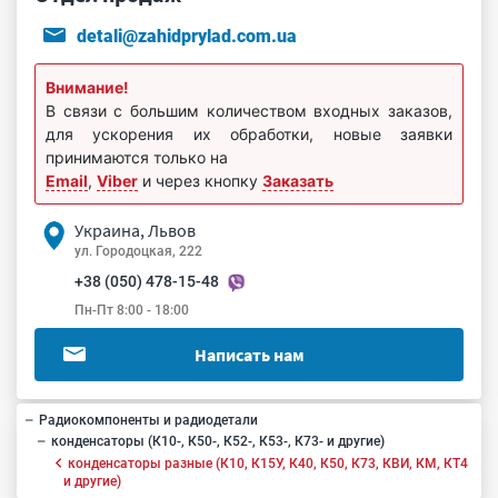
detali@zahidprylad.com.ua
Внимание!
В связи с большим количеством входных заказов,
для ускорения их обработки, новые заявки
принимаются только на
Email
,
Viber
и через кнопку
Заказать
Украина, Львов
ул. Городоцкая, 222
+38 (050) 478-15-48
Пн-Пт 8:00 - 18:00
Написать нам
Радиокомпоненты и радиодетали
конденсаторы (К10-, К50-, К52-, К53-, К73- и другие)
конденсаторы разные (К10, К15У, К40, К50, К73, КВИ, КМ, КТ4
и другие)