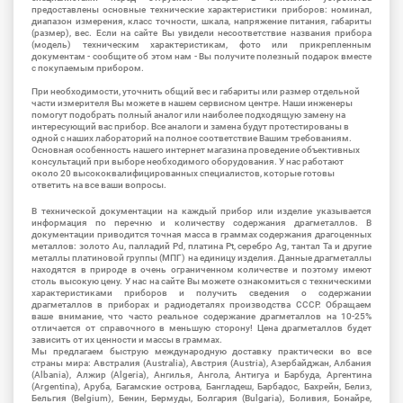
предоставлены основные технические характеристики приборов: номинал,
диапазон измерения, класс точности, шкала, напряжение питания, габариты
(размер), вес. Если на сайте Вы увидели несоответствие названия прибора
(модель) техническим характеристикам, фото или прикрепленным
документам - сообщите об этом нам - Вы получите полезный подарок вместе
с покупаемым прибором.
При необходимости, уточнить общий вес и габариты или размер отдельной
части измерителя Вы можете в нашем сервисном центре. Наши инженеры
помогут подобрать полный аналог или наиболее подходящую замену на
интересующий вас прибор. Все аналоги и замена будут протестированы в
одной с наших лабораторий на полное соответствие Вашим требованиям.
Основная особенность нашего интернет магазина проведение объективных
консультаций при выборе необходимого оборудования. У нас работают
около 20 высококвалифицированных специалистов, которые готовы
ответить на все ваши вопросы.
В технической документации на каждый прибор или изделие указывается
информация по перечню и количеству содержания драгметаллов. В
документации приводится точная масса в граммах содержания драгоценных
металлов: золото Au, палладий Pd, платина Pt, серебро Ag, тантал Ta и другие
металлы платиновой группы (МПГ) на единицу изделия. Данные драгметаллы
находятся в природе в очень ограниченном количестве и поэтому имеют
столь высокую цену. У нас на сайте Вы можете ознакомиться с техническими
характеристиками приборов и получить сведения о содержании
драгметаллов в приборах и радиодеталях производства СССР. Обращаем
ваше внимание, что часто реальное содержание драгметаллов на 10-25%
отличается от справочного в меньшую сторону! Цена драгметаллов будет
зависить от их ценности и массы в граммах.
Мы предлагаем быструю международную доставку практически во все
страны мира: Австралия (Australia), Австрия (Austria), Азербайджан, Албания
(Albania), Алжир (Algeria), Ангилья, Ангола, Антигуа и Барбуда, Аргентина
(Argentina), Аруба, Багамские острова, Бангладеш, Барбадос, Бахрейн, Белиз,
Бельгия (Belgium), Бенин, Бермуды, Болгария (Bulgaria), Боливия, Бонайре,