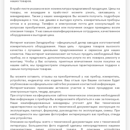
наших товаров.
В прайс-листе указана не вся номенклатура предлагаемой продукции. Цены на
товары, не вошедшие в прайс-лист можете узнать, связавшись с
менеджерами. Также у наших менеджеров Вы можете получить подробную
информацию о том, как дешево и выгодно купить измерительные приборы
оптом и в розницу. Телефон и электронная почта для консультаций по
вопросам приобретения, доставки или получения скидки приведены возле
описания товара. У нас самые квалифицированные сотрудники, качественное
оборудование и выгодная цена.
Интернет магазин Западприбор - официальный дилер заводов изготовителей
измерительного оборудования. Наша цель - продажа товаров высокого
качества с лучшими ценовыми предложениями и сервисом для наших
клиентов. Наш интернет магазинможет не только продать необходимый Вам
прибор, но и предложить дополнительные услуги по его поверке, ремонту и
монтажу. Чтобы у Вас остались приятные впечатления после покупки на
нашем сайте, мы предусмотрели специальные гарантированные подарки к
самым популярным товарам.
Вы можете оставить отзывы на приобретенный у нас прибор, измеритель,
устройство, индикатор или изделие. Ваш отзыв при Вашем согласии будет
опубликован на официальном сайте без указания контактной информации.
Интернет-магазин принимаем активное участие в таких процедурах как
электронные торги, тендер, аукцион.
При отсутствии на официальном сайте в техническом описании необходимой
Вам информации о приборе Вы всегда можете обратиться к нам за помощью.
Наши квалифицированные менеджеры уточнят для Вас технические
характеристики на прибор из его технической документации: инструкция по
эксплуатации, паспорт, формуляр, руководство по эксплуатации, схемы. При
необходимости мы сделаем фотографии интересующего вас прибора, стенда
или устройства.
Описание на приборы взято с технической документации или с технической
литературы. Большинство фото изделий сделаны непосредственно нашими
специалистами перед отгрузкой товара. В описании устройства