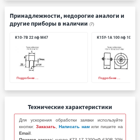
Принадлежности, недорогие аналоги и
другие приборы в наличии
(7)
К10-7В 22 пф М47
К15У-1А 100 пф 10 кв 9
Подробнее ...
Подробнее ...
Технические характеристики
Для ускорения обработки заявки используйте
кнопки:
Заказать
,
Написать нам
или пишите на
Email
.
Пример заказа:
куплю К73-17 2200пФ 630В 20%