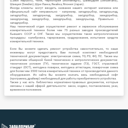
(Czech Republic), Чили, Черногория (Montenegro), Швейцария (Switzerland),
Швеция (Sweden), Шри-Ланка, Ямайка, Япония (Japan).
Иногда клиенты могут вводить название нашего интернет магазина или
официальный сайт неправильно - например, западпрыбор, западпрылад,
западпрібор, западприлад, західприбор, західпрібор, захидприбор,
захидприлад, захидпрібор, захидпрыбор, захидпрылад. Правильно -
западприбор.
Наш технический отдел осуществляет ремонт и сервисное обслуживание
измерительной техники более чем 75 разных заводов производителей
бывшего СССР и СНГ. Также мы осуществляем такие метрологические
процедуры: калибровка, тарирование, градуирование, испытание средств
измерительной техники.
Если Вы можете сделать ремонт устройства самостоятельно, то наши
инженеры могут предоставить Вам полный комплект необходимой
технической документации: электрическая схема, ТО, РЭ, ФО, ПС. Также мы
располагаем обширной базой технических и метрологических документов:
технические условия (ТУ), техническое задание (ТЗ), ГОСТ, отраслевой
стандарт (ОСТ), методика поверки, методика аттестации, поверочная схема
для более чем 3500 типов измерительной техники от производителя данного
оборудования. Из сайта Вы можете скачать весь необходимый софт
(программа, драйвер) необходимый для работы приобретенного устройства.
Также у нас есть библиотека нормативно-правовых документов, которые
связаны с нашей сферой деятельности: закон, кодекс, постановление, указ,
временное положение.