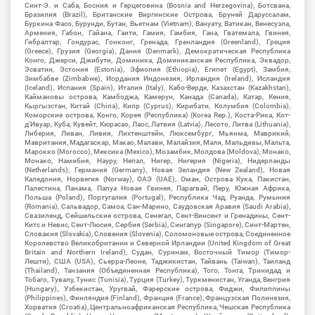
Синт-Э. и Саба, Босния и Герцеговина (Bosnia and Herzegovina), Ботсвана,
Бразилия (Brazil), Британские Виргинские Острова, Бруней Даруссалам,
Буркина Фасо, Бурунди, Бутан, Вьетнам (Vietnam), Вануату, Ватикан, Венесуэла,
Армения, Габон, Гайана, Гаити, Гамия, Гамбия, Гана, Гватемала, Гвинея,
Гибралтар, Гондурас, Гонконг, Гренада, Гренландия (Greenland), Греция
(Greece), Грузия (Georgia), Дания (Denmark), Демократическая Республика
Конго, Джерси, Джибути, Доминика, Доминиканская Республика, Эквадор,
Эсватин, Эстония (Estonia), Эфиопия (Ethiopia), Египет (Egypt), Замбия,
Зимбабве (Zimbabwe), Иордания Индонезия, Ирландия (Ireland), Исландия
(Iceland), Испания (Spain), Италия (Italy), Кабо-Верде, Казахстан (Kazakhstan),
Каймановы острова, Камбоджа, Камерун, Канада (Canada), Катар, Кения,
Кыргызстан, Китай (China), Кипр (Cyprus), Кирибати, Колумбия (Colombia),
Коморские острова, Конго, Корея (Республика) (Korea Rep.), Коста-Рика, Кот-
д'Ивуар, Куба, Кувейт, Кюрасао, Лаос, Латвия (Latvia), Лесото, Литва (Lithuania),
Либерия, Ливан, Ливия, Лихтенштейн, Люксембург, Мьянма, Маврикий,
Мавритания, Мадагаскар, Макао, Малави, Малайзия, Мали, Мальдивы, Мальта,
Марокко (Morocco), Мексика (Mexico), Мозамбик, Молдова (Moldova), Монако,
Монако, Намибия, Науру, Непал, Нигер, Нигерия (Nigeria), Нидерланды
(Netherlands), Германия (Germany), Новая Зеландия (New Zealand), Новая
Каледония, Норвегия (Norway), ОАЭ (UAE), Оман, Острова Кука, Пакистан,
Палестина, Панама, Папуа Новая Гвинея, Парагвай, Перу, Южная Африка,
Польша (Poland), Португалия (Portugal), Республика Чад, Руанда, Румыния
(Romania), Сальвадор, Самоа, Сан-Марино, Саудовская Аравия (Saudi Arabia),
Свазиленд, Сейшельские острова, Сенегал, Сент-Винсент и Гренадины, Сент-
Китс и Невис, Сент-Люсия, Сербия (Serbia), Сингапур (Singapore), Синт-Мартен,
Словакия (Slovakia), Словения (Slovenia), Соломоновые острова, Соединенное
Королевство Великобритании и Северной Ирландии (United Kingdom of Great
Britain and Northern Ireland), Судан, Суринам, Восточный Тимор (Тимор-
Лешти), США (USA), Сьерра-Леоне, Таджикистан, Тайвань (Taiwan), Таиланд
(Thailand), Танзания (Объединенная Республика), Того, Тонга, Тринидад и
Тобаго, Тувалу, Тунис (Tunisia), Турция (Turkey), Туркменистан, Уганда, Венгрия
(Hungary), Узбекистан, Уругвай, Фарерские острова, Фиджи, Филиппины
(Philippines), Финляндия (Finland), Франция (France), Французская Полинезия,
Хорватия (Croatia), Центральноафриканская Республика, Чешская Республика