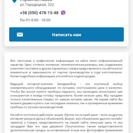
ул. Городоцкая, 222
+38 (050) 478-15-48
Пн-Пт 8:00 - 18:00
Написать нам
Вся текстовая и графическая информация на сайте несет информативный
характер. Цвет, оттенок, материал, геометрические размеры, вес, содержание,
комплект поставки и другие параметры товара представленого на сайте могут
изменяться в зависимости от партии производства и года изготовления.
Более подробную информацию уточняйте в отделе продаж.
Ведущий интернет-магазин Западприбор - это огромный выбор
измерительного оборудования по лучшему соотношению цена и качество.
Чтобы Вы могли купить приборы недорого, мы проводим мониторинг цен
конкурентов и всегда готовы предложить более низкую цену. Мы продаем
только качественные товары по самым лучшим ценам. На нашем сайте Вы
можете дешево купить как последние новинки, так и проверенные временем
приборы от лучших производителей.
На сайте постоянно действует акция «Куплю по лучшей цене» - если на другом
интернет-ресурсе (доска объявлений, форум, или объявление другого онлайн-
сервиса) у товара, представленного на нашем сайте, меньшая цена, то мы
продадим Вам его еще дешевле! Покупателям также предоставляется
дополнительная скидка за оставленный отзыв или фотографии применения