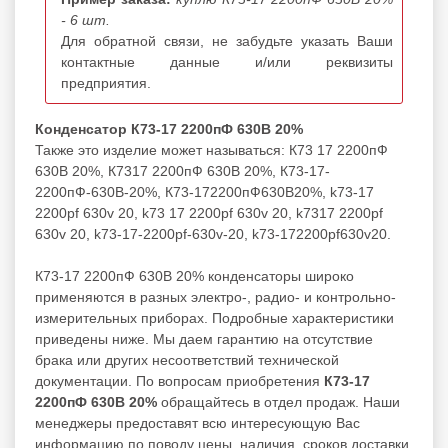
- 6 шт.
Для обратной связи, не забудьте указать Ваши
контактные данные и/или реквизиты
предприятия.
Конденсатор К73-17 2200пФ 630В 20%
Также это изделие может называться: К73 17 2200пФ
630В 20%, К7317 2200пФ 630В 20%, К73-17-
2200пФ-630В-20%, К73-172200пФ630В20%, k73-17
2200pf 630v 20, k73 17 2200pf 630v 20, k7317 2200pf
630v 20, k73-17-2200pf-630v-20, k73-172200pf630v20.
К73-17 2200пФ 630В 20% конденсаторы широко
применяются в разных электро-, радио- и контрольно-
измерительных приборах. Подробные характеристики
приведены ниже. Мы даем гарантию на отсутствие
брака или других несоответствий технической
документации. По вопросам приобретения
К73-17
2200пФ 630В 20%
обращайтесь в отдел продаж. Наши
менеджеры предоставят всю интересующую Вас
информацию по поводу цены, наличия, сроков доставки,