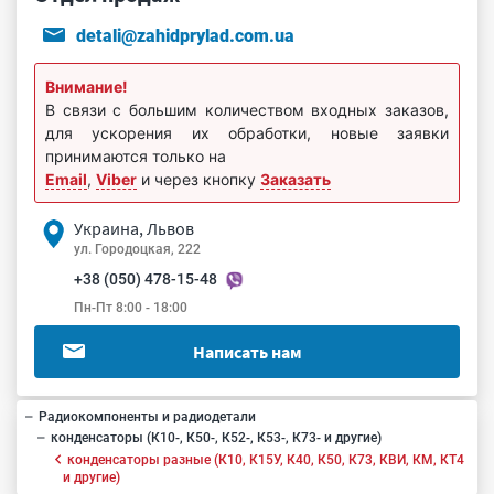
detali@zahidprylad.com.ua
Внимание!
В связи с большим количеством входных заказов,
для ускорения их обработки, новые заявки
принимаются только на
Email
,
Viber
и через кнопку
Заказать
Украина, Львов
ул. Городоцкая, 222
+38 (050) 478-15-48
Пн-Пт 8:00 - 18:00
Написать нам
Радиокомпоненты и радиодетали
конденсаторы (К10-, К50-, К52-, К53-, К73- и другие)
конденсаторы разные (К10, К15У, К40, К50, К73, КВИ, КМ, КТ4
и другие)