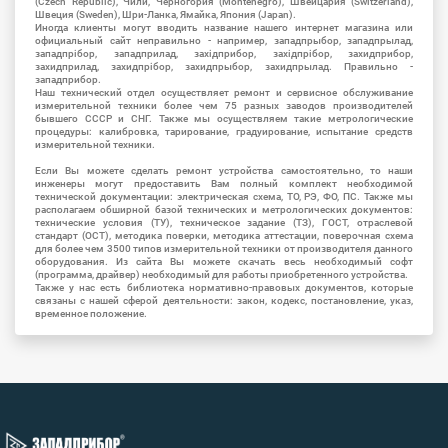
(Czech Republic), Чили, Черногория (Montenegro), Швейцария (Switzerland),
Швеция (Sweden), Шри-Ланка, Ямайка, Япония (Japan).
Иногда клиенты могут вводить название нашего интернет магазина или
официальный сайт неправильно - например, западпрыбор, западпрылад,
западпрібор, западприлад, західприбор, західпрібор, захидприбор,
захидприлад, захидпрібор, захидпрыбор, захидпрылад. Правильно -
западприбор.
Наш технический отдел осуществляет ремонт и сервисное обслуживание
измерительной техники более чем 75 разных заводов производителей
бывшего СССР и СНГ. Также мы осуществляем такие метрологические
процедуры: калибровка, тарирование, градуирование, испытание средств
измерительной техники.
Если Вы можете сделать ремонт устройства самостоятельно, то наши
инженеры могут предоставить Вам полный комплект необходимой
технической документации: электрическая схема, ТО, РЭ, ФО, ПС. Также мы
располагаем обширной базой технических и метрологических документов:
технические условия (ТУ), техническое задание (ТЗ), ГОСТ, отраслевой
стандарт (ОСТ), методика поверки, методика аттестации, поверочная схема
для более чем 3500 типов измерительной техники от производителя данного
оборудования. Из сайта Вы можете скачать весь необходимый софт
(программа, драйвер) необходимый для работы приобретенного устройства.
Также у нас есть библиотека нормативно-правовых документов, которые
связаны с нашей сферой деятельности: закон, кодекс, постановление, указ,
временное положение.