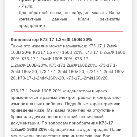
- 7 шт.
Для обратной связи, не забудьте указать Ваши
контактные данные и/или реквизиты
предприятия.
Конденсатор К73-17 1.2мкФ 160В 20%
Также это изделие может называться: К73 17 1.2мкФ
160В 20%, К7317 1.2мкФ 160В 20%, К73-17 1-2мкФ 160В
20%, К73-17 1,2мкФ 160В 20%, К73-17-
1.2мкФ-160В-20%, К73-171.2мкФ160В20%, k73-17 1-
2mkf 160v 20, k73 17 1-2mkf 160v 20, k7317 1-2mkf 160v
20, k73-17-1-2mkf-160v-20, k73-171-2mkf160v20.
К73-17 1.2мкФ 160В 20% конденсаторы широко
применяются в разных электро-, радио- и контрольно-
измерительных приборах. Подробные характеристики
приведены ниже. Мы даем гарантию на отсутствие
брака или других несоответствий технической
документации. По вопросам приобретения
К73-17
1.2мкФ 160В 20%
обращайтесь в отдел продаж. Наши
менеджеры предоставят всю интересующую Вас