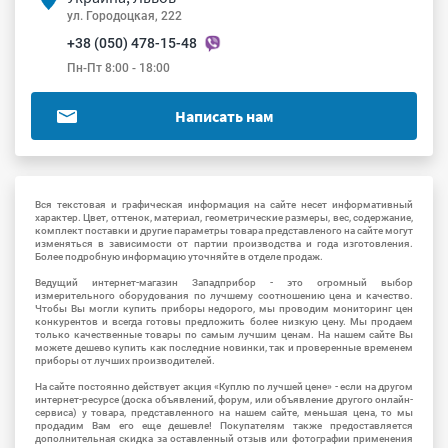
ул. Городоцкая, 222
+38 (050) 478-15-48
Пн-Пт 8:00 - 18:00
Написать нам
Вся текстовая и графическая информация на сайте несет информативный
характер. Цвет, оттенок, материал, геометрические размеры, вес, содержание,
комплект поставки и другие параметры товара представленого на сайте могут
изменяться в зависимости от партии производства и года изготовления.
Более подробную информацию уточняйте в отделе продаж.
Ведущий интернет-магазин Западприбор - это огромный выбор
измерительного оборудования по лучшему соотношению цена и качество.
Чтобы Вы могли купить приборы недорого, мы проводим мониторинг цен
конкурентов и всегда готовы предложить более низкую цену. Мы продаем
только качественные товары по самым лучшим ценам. На нашем сайте Вы
можете дешево купить как последние новинки, так и проверенные временем
приборы от лучших производителей.
На сайте постоянно действует акция «Куплю по лучшей цене» - если на другом
интернет-ресурсе (доска объявлений, форум, или объявление другого онлайн-
сервиса) у товара, представленного на нашем сайте, меньшая цена, то мы
продадим Вам его еще дешевле! Покупателям также предоставляется
дополнительная скидка за оставленный отзыв или фотографии применения