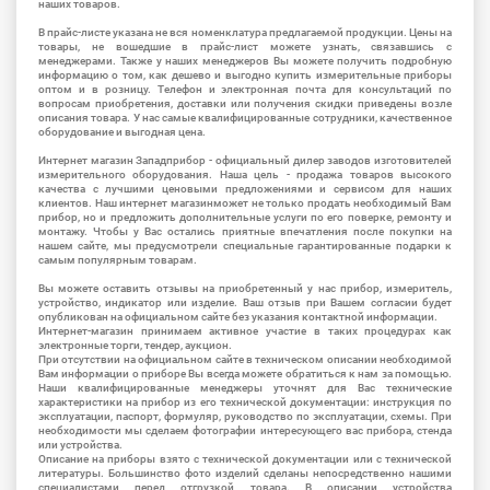
наших товаров.
В прайс-листе указана не вся номенклатура предлагаемой продукции. Цены на
товары, не вошедшие в прайс-лист можете узнать, связавшись с
менеджерами. Также у наших менеджеров Вы можете получить подробную
информацию о том, как дешево и выгодно купить измерительные приборы
оптом и в розницу. Телефон и электронная почта для консультаций по
вопросам приобретения, доставки или получения скидки приведены возле
описания товара. У нас самые квалифицированные сотрудники, качественное
оборудование и выгодная цена.
Интернет магазин Западприбор - официальный дилер заводов изготовителей
измерительного оборудования. Наша цель - продажа товаров высокого
качества с лучшими ценовыми предложениями и сервисом для наших
клиентов. Наш интернет магазинможет не только продать необходимый Вам
прибор, но и предложить дополнительные услуги по его поверке, ремонту и
монтажу. Чтобы у Вас остались приятные впечатления после покупки на
нашем сайте, мы предусмотрели специальные гарантированные подарки к
самым популярным товарам.
Вы можете оставить отзывы на приобретенный у нас прибор, измеритель,
устройство, индикатор или изделие. Ваш отзыв при Вашем согласии будет
опубликован на официальном сайте без указания контактной информации.
Интернет-магазин принимаем активное участие в таких процедурах как
электронные торги, тендер, аукцион.
При отсутствии на официальном сайте в техническом описании необходимой
Вам информации о приборе Вы всегда можете обратиться к нам за помощью.
Наши квалифицированные менеджеры уточнят для Вас технические
характеристики на прибор из его технической документации: инструкция по
эксплуатации, паспорт, формуляр, руководство по эксплуатации, схемы. При
необходимости мы сделаем фотографии интересующего вас прибора, стенда
или устройства.
Описание на приборы взято с технической документации или с технической
литературы. Большинство фото изделий сделаны непосредственно нашими
специалистами перед отгрузкой товара. В описании устройства