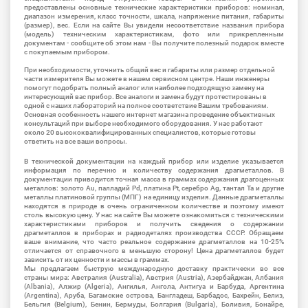
предоставлены основные технические характеристики приборов: номинал,
диапазон измерения, класс точности, шкала, напряжение питания, габариты
(размер), вес. Если на сайте Вы увидели несоответствие названия прибора
(модель) техническим характеристикам, фото или прикрепленным
документам - сообщите об этом нам - Вы получите полезный подарок вместе
с покупаемым прибором.
При необходимости, уточнить общий вес и габариты или размер отдельной
части измерителя Вы можете в нашем сервисном центре. Наши инженеры
помогут подобрать полный аналог или наиболее подходящую замену на
интересующий вас прибор. Все аналоги и замена будут протестированы в
одной с наших лабораторий на полное соответствие Вашим требованиям.
Основная особенность нашего интернет магазина проведение объективных
консультаций при выборе необходимого оборудования. У нас работают
около 20 высококвалифицированных специалистов, которые готовы
ответить на все ваши вопросы.
В технической документации на каждый прибор или изделие указывается
информация по перечню и количеству содержания драгметаллов. В
документации приводится точная масса в граммах содержания драгоценных
металлов: золото Au, палладий Pd, платина Pt, серебро Ag, тантал Ta и другие
металлы платиновой группы (МПГ) на единицу изделия. Данные драгметаллы
находятся в природе в очень ограниченном количестве и поэтому имеют
столь высокую цену. У нас на сайте Вы можете ознакомиться с техническими
характеристиками приборов и получить сведения о содержании
драгметаллов в приборах и радиодеталях производства СССР. Обращаем
ваше внимание, что часто реальное содержание драгметаллов на 10-25%
отличается от справочного в меньшую сторону! Цена драгметаллов будет
зависить от их ценности и массы в граммах.
Мы предлагаем быструю международную доставку практически во все
страны мира: Австралия (Australia), Австрия (Austria), Азербайджан, Албания
(Albania), Алжир (Algeria), Ангилья, Ангола, Антигуа и Барбуда, Аргентина
(Argentina), Аруба, Багамские острова, Бангладеш, Барбадос, Бахрейн, Белиз,
Бельгия (Belgium), Бенин, Бермуды, Болгария (Bulgaria), Боливия, Бонайре,