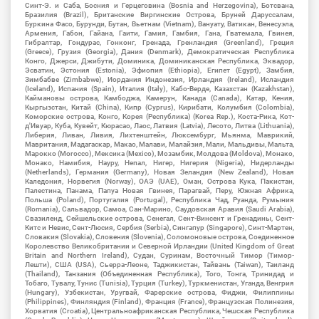
Синт-Э. и Саба, Босния и Герцеговина (Bosnia and Herzegovina), Ботсвана,
Бразилия (Brazil), Британские Виргинские Острова, Бруней Даруссалам,
Буркина Фасо, Бурунди, Бутан, Вьетнам (Vietnam), Вануату, Ватикан, Венесуэла,
Армения, Габон, Гайана, Гаити, Гамия, Гамбия, Гана, Гватемала, Гвинея,
Гибралтар, Гондурас, Гонконг, Гренада, Гренландия (Greenland), Греция
(Greece), Грузия (Georgia), Дания (Denmark), Демократическая Республика
Конго, Джерси, Джибути, Доминика, Доминиканская Республика, Эквадор,
Эсватин, Эстония (Estonia), Эфиопия (Ethiopia), Египет (Egypt), Замбия,
Зимбабве (Zimbabwe), Иордания Индонезия, Ирландия (Ireland), Исландия
(Iceland), Испания (Spain), Италия (Italy), Кабо-Верде, Казахстан (Kazakhstan),
Каймановы острова, Камбоджа, Камерун, Канада (Canada), Катар, Кения,
Кыргызстан, Китай (China), Кипр (Cyprus), Кирибати, Колумбия (Colombia),
Коморские острова, Конго, Корея (Республика) (Korea Rep.), Коста-Рика, Кот-
д'Ивуар, Куба, Кувейт, Кюрасао, Лаос, Латвия (Latvia), Лесото, Литва (Lithuania),
Либерия, Ливан, Ливия, Лихтенштейн, Люксембург, Мьянма, Маврикий,
Мавритания, Мадагаскар, Макао, Малави, Малайзия, Мали, Мальдивы, Мальта,
Марокко (Morocco), Мексика (Mexico), Мозамбик, Молдова (Moldova), Монако,
Монако, Намибия, Науру, Непал, Нигер, Нигерия (Nigeria), Нидерланды
(Netherlands), Германия (Germany), Новая Зеландия (New Zealand), Новая
Каледония, Норвегия (Norway), ОАЭ (UAE), Оман, Острова Кука, Пакистан,
Палестина, Панама, Папуа Новая Гвинея, Парагвай, Перу, Южная Африка,
Польша (Poland), Португалия (Portugal), Республика Чад, Руанда, Румыния
(Romania), Сальвадор, Самоа, Сан-Марино, Саудовская Аравия (Saudi Arabia),
Свазиленд, Сейшельские острова, Сенегал, Сент-Винсент и Гренадины, Сент-
Китс и Невис, Сент-Люсия, Сербия (Serbia), Сингапур (Singapore), Синт-Мартен,
Словакия (Slovakia), Словения (Slovenia), Соломоновые острова, Соединенное
Королевство Великобритании и Северной Ирландии (United Kingdom of Great
Britain and Northern Ireland), Судан, Суринам, Восточный Тимор (Тимор-
Лешти), США (USA), Сьерра-Леоне, Таджикистан, Тайвань (Taiwan), Таиланд
(Thailand), Танзания (Объединенная Республика), Того, Тонга, Тринидад и
Тобаго, Тувалу, Тунис (Tunisia), Турция (Turkey), Туркменистан, Уганда, Венгрия
(Hungary), Узбекистан, Уругвай, Фарерские острова, Фиджи, Филиппины
(Philippines), Финляндия (Finland), Франция (France), Французская Полинезия,
Хорватия (Croatia), Центральноафриканская Республика, Чешская Республика