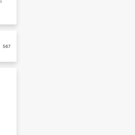
о
:
567