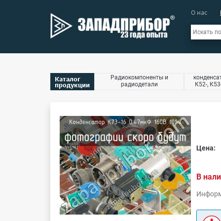
О нас
Радиокомпоненты и
конденсат
Каталог
продукции
радиодетали
К52-, К53
Цена:
В нали
Информ