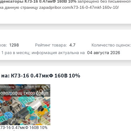
нденсаторы К73-16 0.47мкФ 160В 10%
запрещено без письменног
а данную страницу zapadpribor.com/k73-16-0-47mkf-160v-10/
ров:
1298
Рейтинг товара:
4.7
Количество оценок
я 1 раз в месяц; информация актуальна на
04 августа 2026
на: К73-16 0.47мкФ 160В 10%
73-16 0.47мкФ 160В 10% 