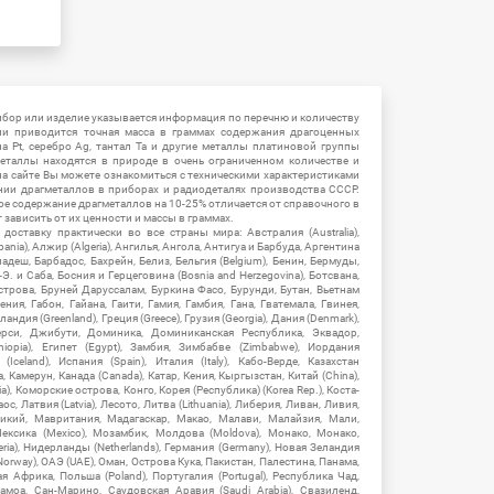
ибор или изделие указывается информация по перечню и количеству
ии приводится точная масса в граммах содержания драгоценных
на Pt, серебро Ag, тантал Ta и другие металлы платиновой группы
еталлы находятся в природе в очень ограниченном количестве и
на сайте Вы можете ознакомиться с техническими характеристиками
нии драгметаллов в приборах и радиодеталях производства СССР.
ое содержание драгметаллов на 10-25% отличается от справочного в
зависить от их ценности и массы в граммах.
ставку практически во все страны мира: Австралия (Australia),
ania), Алжир (Algeria), Ангилья, Ангола, Антигуа и Барбуда, Аргентина
гладеш, Барбадос, Бахрейн, Белиз, Бельгия (Belgium), Бенин, Бермуды,
-Э. и Саба, Босния и Герцеговина (Bosnia and Herzegovina), Ботсвана,
Острова, Бруней Даруссалам, Буркина Фасо, Бурунди, Бутан, Вьетнам
мения, Габон, Гайана, Гаити, Гамия, Гамбия, Гана, Гватемала, Гвинея,
андия (Greenland), Греция (Greece), Грузия (Georgia), Дания (Denmark),
рси, Джибути, Доминика, Доминиканская Республика, Эквадор,
hiopia), Египет (Egypt), Замбия, Зимбабве (Zimbabwe), Иордания
Iceland), Испания (Spain), Италия (Italy), Кабо-Верде, Казахстан
 Камерун, Канада (Canada), Катар, Кения, Кыргызстан, Китай (China),
), Коморские острова, Конго, Корея (Республика) (Korea Rep.), Коста-
ос, Латвия (Latvia), Лесото, Литва (Lithuania), Либерия, Ливан, Ливия,
икий, Мавритания, Мадагаскар, Макао, Малави, Малайзия, Мали,
ексика (Mexico), Мозамбик, Молдова (Moldova), Монако, Монако,
eria), Нидерланды (Netherlands), Германия (Germany), Новая Зеландия
Norway), ОАЭ (UAE), Оман, Острова Кука, Пакистан, Палестина, Панама,
 Африка, Польша (Poland), Португалия (Portugal), Республика Чад,
амоа, Сан-Марино, Саудовская Аравия (Saudi Arabia), Свазиленд,