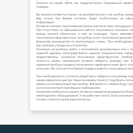
покупки на нашем сайте, мы предусмотрели специальные гара
товарам.
Вы можете оставить отзывы на приобретенный у нас прибор, измер
Ваш отзыв при Вашем согласии будет опубликован на офици
информации.
Интернет-магазин принимаем активное участие в таких процедурах к
При отсутствии на официальном сайте в техническом описании 
всегда можете обратиться к нам за помощью. Наши квалифи
технические характеристики на прибор из его технической документ
формуляр, руководство по эксплуатации, схемы. При необходимо
вас прибора, стенда или устройства.
Описание на приборы взято с технической документации или с т
изделий сделаны непосредственно нашими специалистами перед 
предоставлены основные технические характеристики приборо
точности, шкала, напряжение питания, габариты (размер), вес.
названия прибора (модель) техническим характеристикам, фото ил
этом нам - Вы получите полезный подарок вместе с покупаемым пр
При необходимости, уточнить общий вес и габариты или размер отд
нашем сервисном центре. Наши инженеры помогут подобрать полн
замену на интересующий вас прибор. Все аналоги и замена будут п
на полное соответствие Вашим требованиям.
Основная особенность нашего интернет магазина проведение объе
необходимого оборудования. У нас работают около 20 высококва
готовы ответить на все ваши вопросы.