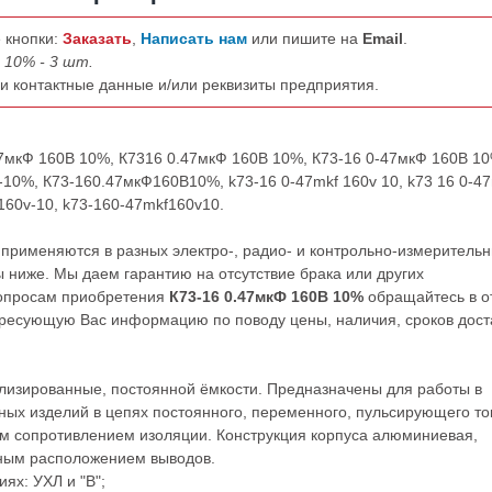
 кнопки:
Заказать
,
Написать нам
или пишите на
Email
.
 10% - 3 шт.
ши контактные данные и/или реквизиты предприятия.
47мкФ 160В 10%, К7316 0.47мкФ 160В 10%, К73-16 0-47мкФ 160В 10
10%, К73-160.47мкФ160В10%, k73-16 0-47mkf 160v 10, k73 16 0-4
-160v-10, k73-160-47mkf160v10.
применяются в разных электро-, радио- и контрольно-измеритель
 ниже. Мы даем гарантию на отсутствие брака или других
вопросам приобретения
К73-16 0.47мкФ 160В 10%
обращайтесь в о
ресующую Вас информацию по поводу цены, наличия, сроков дост
изированные, постоянной ёмкости. Предназначены для работы в
ных изделий в цепях постоянного, переменного, пульсирующего то
м сопротивлением изоляции. Конструкция корпуса алюминиевая,
ным расположением выводов.
ях: УХЛ и "В";