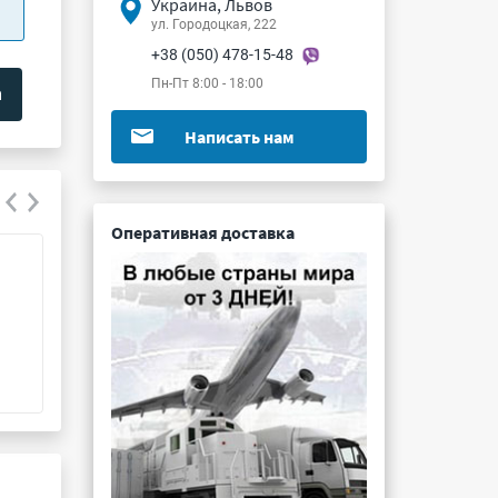
Украина, Львов
ул. Городоцкая, 222
+38 (050) 478-15-48
Пн-Пт 8:00 - 18:00
Написать нам
Оперативная доставка
К78-2б 3300пФ 1600В 5%
К78-10б 0.022м
Подробнее ...
Подробнее ...