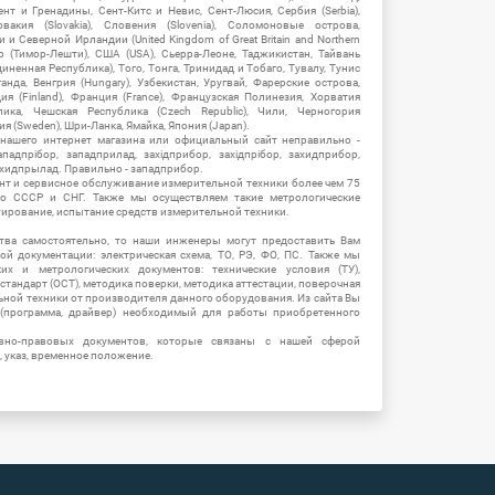
нт и Гренадины, Сент-Китс и Невис, Сент-Люсия, Сербия (Serbia),
овакия (Slovakia), Словения (Slovenia), Соломоновые острова,
 Северной Ирландии (United Kingdom of Great Britain and Northern
ор (Тимор-Лешти), США (USA), Сьерра-Леоне, Таджикистан, Тайвань
единенная Республика), Того, Тонга, Тринидад и Тобаго, Тувалу, Тунис
Уганда, Венгрия (Hungary), Узбекистан, Уругвай, Фарерские острова,
ия (Finland), Франция (France), Французская Полинезия, Хорватия
блика, Чешская Республика (Czech Republic), Чили, Черногория
ия (Sweden), Шри-Ланка, Ямайка, Япония (Japan).
 нашего интернет магазина или официальный сайт неправильно -
адпрібор, западприлад, західприбор, західпрібор, захидприбор,
ахидпрылад. Правильно - западприбор.
нт и сервисное обслуживание измерительной техники более чем 75
о СССР и СНГ. Также мы осуществляем такие метрологические
уирование, испытание средств измерительной техники.
тва самостоятельно, то наши инженеры могут предоставить Вам
й документации: электрическая схема, ТО, РЭ, ФО, ПС. Также мы
их и метрологических документов: технические условия (ТУ),
 стандарт (ОСТ), методика поверки, методика аттестации, поверочная
ьной техники от производителя данного оборудования. Из сайта Вы
(программа, драйвер) необходимый для работы приобретенного
вно-правовых документов, которые связаны с нашей сферой
, указ, временное положение.