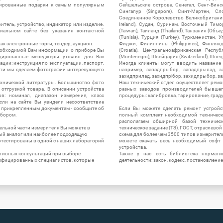
нтированные подарки к самым популярным
Сейшельские острова, Сенегал, Сент-Винсе
Сингапур (Singapore), Синт-Мартен, Сл
Соединенное Королевство Великобритании и
итель, устройство, индикатор или изделие.
Ireland), Судан, Суринам, Восточный Тим
альном сайте без указания контактной
(Taiwan), Таиланд (Thailand), Танзания (Объ
(Tunisia), Турция (Turkey), Туркменистан, 
ак электронные торги, тендер, аукцион.
Фиджи, Филиппины (Philippines), Финлянд
необходимой Вам информации о приборе Вы
(Croatia), Центральноафриканская Респу
цированные менеджеры уточнят для Вас
(Montenegro), Швейцария (Switzerland), Швец
ации: инструкция по эксплуатации, паспорт,
Иногда клиенты могут вводить название
сти мы сделаем фотографии интересующего
например, западпрыбор, западпрылад, зап
захидприлад, захидпрібор, захидпрыбор, з
ехнической литературы. Большинство фото
Наш технический отдел осуществляет ремо
отгрузкой товара. В описании устройства
разных заводов производителей бывшег
в: номинал, диапазон измерения, класс
процедуры: калибровка, тарирование, град
 Если на сайте Вы увидели несоответствие
и прикрепленным документам - сообщите об
Если Вы можете сделать ремонт устройс
ибором.
полный комплект необходимой техническо
располагаем обширной базой техническ
ельной части измерителя Вы можете в
техническое задание (ТЗ), ГОСТ, отраслевой
ый аналог или наиболее подходящую
схема для более чем 3500 типов измерител
ротестированы в одной с наших лабораторий
можете скачать весь необходимый софт 
устройства.
ктивных консультаций при выборе
Также у нас есть библиотека нормати
лифицированных специалистов, которые
деятельности: закон, кодекс, постановление