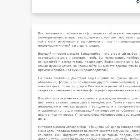
ф
Вся текстовая и графическая информация на сайте несет информат
геометрические размеры, вес, содержание, комплект поставки и д
сайте могут изменяться в зависимости от партии производств
информацию уточняйте в отделе продаж.
Ведущий интернет-магазин Западприбор - это огромный выбор 
соотношению цена и качество. Чтобы Вы могли купить прибор
конкурентов и всегда готовы предложить более низкую цену. М
самым лучшим ценам. На нашем сайте Вы можете дешево купить к
временем приборы от лучших производителей.
На сайте постоянно действует акция «Куплю по лучшей цене» -
объявлений, форум, или объявление другого онлайн-сервиса) у 
меньшая цена, то мы продадим Вам его еще дешевле! Покупател
скидка за оставленный отзыв или фотографии применения наших т
В прайс-листе указана не вся номенклатура предлагаемой продукц
лист можете узнать, связавшись с менеджерами. Также у наших 
информацию о том, как дешево и выгодно купить измерительны
электронная почта для консультаций по вопросам приобретения,
возле описания товара. У нас самые квалифицированные сотрудни
цена.
Интернет магазин Западприбор - официальный дилер заводов изг
Наша цель - продажа товаров высокого качества с лучшими цено
клиентов. Наш интернет магазинможет не только продать не
дополнительные услуги по его поверке, ремонту и монтажу. Чтобы 