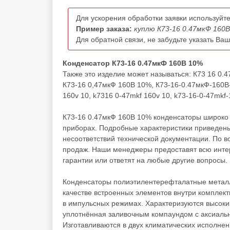
Для ускорения обработки заявки используйте
Пример заказа:
куплю К73-16 0.47мкФ 160В
Для обратной связи, не забудьте указать Ва
Конденсатор К73-16 0.47мкФ 160В 10%
Также это изделие может называться: К73 16 0.
К73-16 0,47мкФ 160В 10%, К73-16-0.47мкФ-160В-
160v 10, k7316 0-47mkf 160v 10, k73-16-0-47mkf
К73-16 0.47мкФ 160В 10% конденсаторы широко 
приборах. Подробные характеристики приведены
несоответствий технической документации. По 
продаж. Наши менеджеры предоставят всю инте
гарантии или ответят на любые другие вопросы.
Конденсаторы полиэтилентерефталатные металл
качестве встроенных элементов внутри комплект
в импульсных режимах. Характеризуются высоки
уплотнённая заливочным компаундом с аксиаль
Изготавливаются в двух климатических исполнени