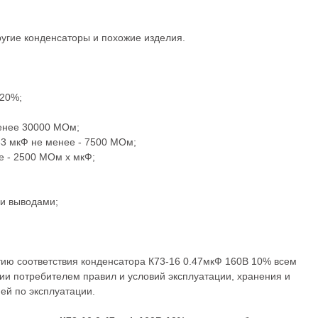
ругие
конденсаторы
и похожие изделия.
±20%;
менее 30000 МОм;
.33 мкФ не менее - 7500 МОм;
е - 2500 МОм x мкФ;
ми выводами;
тию соответствия конденсатора К73-16 0.47мкФ 160В 10% всем
ии потребителем правил и условий эксплуатации, хранения и
ей по эксплуатации.