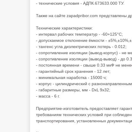
- технические условия - АДПК.673633.000 ТУ.
Также на сайте zapadpribor.com представлены д
Технические характеристики:
- интервал рабочих температур - -60+125°C;
- допускаемое отклонение ёмкости - ±5%,±10%,
- тангенс угла диэлектрических потерь - 0.012;
- сопротивление изоляции (вывод-корпус) - не 
- сопротивление изоляции (вывод-вывод) - до 0
- постоянная времени - свыше 0.33 мкФ не мене
- гарантийный срок хранения - 12 лет;
- минимальная наработка - 15000 ч;
- корпус - цилиндрический с разнонаправленны
- габаритные размеры, мм - DxL 9x32;
- масса - 6 г.
Предприятие-изготовитель предоставляет гаран
требованиям технических условий при соблюден
транспортирования, установленных документаци