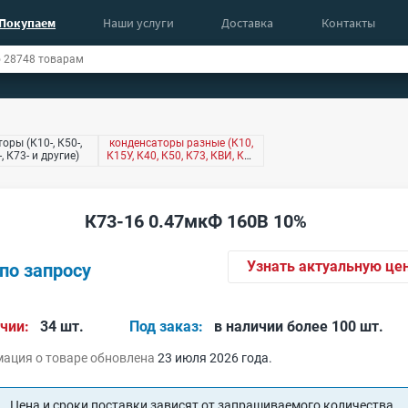
Покупаем
Наши услуги
Доставка
Контакты
оры (К10-, К50-,
конденсаторы разные (К10,
-, К73- и другие)
К15У, К40, К50, К73, КВИ, КМ,
КТ4 и другие)
К73-16 0.47мкФ 160В 10%
Узнать актуальную це
по запросу
чии:
34 шт.
Под заказ:
в наличии более 100 шт.
ация о товаре обновлена
23 июля 2026 года.
Цена и сроки поставки зависят от запрашиваемого количества.