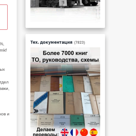
Тех. документация
(7823)
%,
7mkf
ных
тдел
авки,
ков и