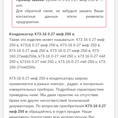
шт.
Для обратной связи, не забудьте указать Ваши
контактные данные и/или реквизиты
предприятия.
Конденсатор К73-16 0.27 мкф 250 в
Также это изделие может называться: К73 16 0.27 мкф
250 в, К7316 0.27 мкф 250 в, К73-16 0-27 мкф 250 в,
К73-16 0,27 мкф 250 в, К73-16-0.27-мкф-250-в, К73-
160.27мкф250в, k73-16 0-27 mkf 250 v, k73 16 0-27 mkf
250 v, k7316 0-27 mkf 250 v, k73-16-0-27-mkf-250-v, k73-
160-27mkf250v.
К73-16 0.27 мкф 250 в конденсаторы широко
применяются в разных электро-, радио- и контрольно-
измерительных приборах. Подробные характеристики
приведены ниже. Мы даем гарантию на отсутствие
брака или других несоответствий технической
документации. По вопросам приобретения
К73-16 0.27
мкф 250 в
обращайтесь в отдел продаж. Наши
менеджеры предоставят всю интересующую Вас