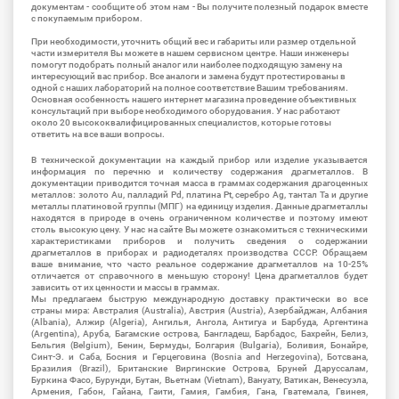
документам - сообщите об этом нам - Вы получите полезный подарок вместе
с покупаемым прибором.
При необходимости, уточнить общий вес и габариты или размер отдельной
части измерителя Вы можете в нашем сервисном центре. Наши инженеры
помогут подобрать полный аналог или наиболее подходящую замену на
интересующий вас прибор. Все аналоги и замена будут протестированы в
одной с наших лабораторий на полное соответствие Вашим требованиям.
Основная особенность нашего интернет магазина проведение объективных
консультаций при выборе необходимого оборудования. У нас работают
около 20 высококвалифицированных специалистов, которые готовы
ответить на все ваши вопросы.
В технической документации на каждый прибор или изделие указывается
информация по перечню и количеству содержания драгметаллов. В
документации приводится точная масса в граммах содержания драгоценных
металлов: золото Au, палладий Pd, платина Pt, серебро Ag, тантал Ta и другие
металлы платиновой группы (МПГ) на единицу изделия. Данные драгметаллы
находятся в природе в очень ограниченном количестве и поэтому имеют
столь высокую цену. У нас на сайте Вы можете ознакомиться с техническими
характеристиками приборов и получить сведения о содержании
драгметаллов в приборах и радиодеталях производства СССР. Обращаем
ваше внимание, что часто реальное содержание драгметаллов на 10-25%
отличается от справочного в меньшую сторону! Цена драгметаллов будет
зависить от их ценности и массы в граммах.
Мы предлагаем быструю международную доставку практически во все
страны мира: Австралия (Australia), Австрия (Austria), Азербайджан, Албания
(Albania), Алжир (Algeria), Ангилья, Ангола, Антигуа и Барбуда, Аргентина
(Argentina), Аруба, Багамские острова, Бангладеш, Барбадос, Бахрейн, Белиз,
Бельгия (Belgium), Бенин, Бермуды, Болгария (Bulgaria), Боливия, Бонайре,
Синт-Э. и Саба, Босния и Герцеговина (Bosnia and Herzegovina), Ботсвана,
Бразилия (Brazil), Британские Виргинские Острова, Бруней Даруссалам,
Буркина Фасо, Бурунди, Бутан, Вьетнам (Vietnam), Вануату, Ватикан, Венесуэла,
Армения, Габон, Гайана, Гаити, Гамия, Гамбия, Гана, Гватемала, Гвинея,