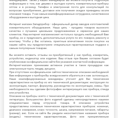
менеджерами. Также у наших менеджеров Вы можете получить подробную
информацию о том, как дешево и выгодно купить измерительные приборы
оптом и в розницу. Телефон и электронная почта для консультаций по
вопросам приобретения, доставки или получения скидки приведены возле
описания товара. У нас самые квалифицированные сотрудники, качественное
оборудование и выгодная цена.
Интернет магазин Западприбор - официальный дилер заводов изготовителей
измерительного оборудования. Наша цель - продажа товаров высокого
качества с лучшими ценовыми предложениями и сервисом для наших
клиентов. Наш интернет магазинможет не только продать необходимый Вам
прибор, но и предложить дополнительные услуги по его поверке, ремонту и
монтажу. Чтобы у Вас остались приятные впечатления после покупки на
нашем сайте, мы предусмотрели специальные гарантированные подарки к
самым популярным товарам.
Вы можете оставить отзывы на приобретенный у нас прибор, измеритель,
устройство, индикатор или изделие. Ваш отзыв при Вашем согласии будет
опубликован на официальном сайте без указания контактной информации.
Интернет-магазин принимаем активное участие в таких процедурах как
электронные торги, тендер, аукцион.
При отсутствии на официальном сайте в техническом описании необходимой
Вам информации о приборе Вы всегда можете обратиться к нам за помощью.
Наши квалифицированные менеджеры уточнят для Вас технические
характеристики на прибор из его технической документации: инструкция по
эксплуатации, паспорт, формуляр, руководство по эксплуатации, схемы. При
необходимости мы сделаем фотографии интересующего вас прибора, стенда
или устройства.
Описание на приборы взято с технической документации или с технической
литературы. Большинство фото изделий сделаны непосредственно нашими
специалистами перед отгрузкой товара. В описании устройства
предоставлены основные технические характеристики приборов: номинал,
диапазон измерения, класс точности, шкала, напряжение питания, габариты
(размер), вес. Если на сайте Вы увидели несоответствие названия прибора
(модель) техническим характеристикам, фото или прикрепленным