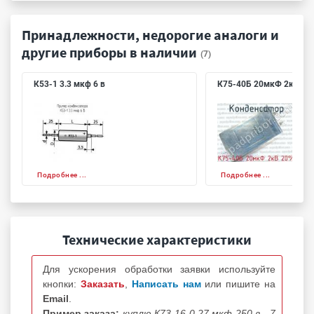
Принадлежности, недорогие аналоги и
другие приборы в наличии
(7)
К53-1 3.3 мкф 6 в
К75-40Б 20мкФ 2кВ 20
Подробнее ...
Подробнее ...
Технические характеристики
Для ускорения обработки заявки используйте
кнопки:
Заказать
,
Написать нам
или пишите на
Email
.
Пример заказа:
куплю К73-16 0.27 мкф 250 в - 7