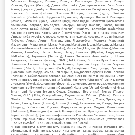
Гибралтар, Гондурас, Гонконг, Гренада, Гренландия (Greenland), Греция
(Greece), Грузия (Georgia), Дания (Denmark), Демократическая Республика
Конго, Джерси, Джибути, Доминика, Доминиканская Республика, Эквадор,
Эсватин, Эстония (Estonia), Эфиопия (Ethiopia), Египет (Egypt), Замбия,
Зимбабве (Zimbabwe), Иордания Индонезия, Ирландия (Ireland), Исландия
(Iceland), Испания (Spain), Италия (Italy), Кабо-Верде, Казахстан (Kazakhstan),
Каймановы острова, Камбоджа, Камерун, Канада (Canada), Катар, Кения,
Кыргызстан, Китай (China), Кипр (Cyprus), Кирибати, Колумбия (Colombia),
Коморские острова, Конго, Корея (Республика) (Korea Rep.), Коста-Рика, Кот-
д'Ивуар, Куба, Кувейт, Кюрасао, Лаос, Латвия (Latvia), Лесото, Литва (Lithuania),
Либерия, Ливан, Ливия, Лихтенштейн, Люксембург, Мьянма, Маврикий,
Мавритания, Мадагаскар, Макао, Малави, Малайзия, Мали, Мальдивы, Мальта,
Марокко (Morocco), Мексика (Mexico), Мозамбик, Молдова (Moldova), Монако,
Монако, Намибия, Науру, Непал, Нигер, Нигерия (Nigeria), Нидерланды
(Netherlands), Германия (Germany), Новая Зеландия (New Zealand), Новая
Каледония, Норвегия (Norway), ОАЭ (UAE), Оман, Острова Кука, Пакистан,
Палестина, Панама, Папуа Новая Гвинея, Парагвай, Перу, Южная Африка,
Польша (Poland), Португалия (Portugal), Республика Чад, Руанда, Румыния
(Romania), Сальвадор, Самоа, Сан-Марино, Саудовская Аравия (Saudi Arabia),
Свазиленд, Сейшельские острова, Сенегал, Сент-Винсент и Гренадины, Сент-
Китс и Невис, Сент-Люсия, Сербия (Serbia), Сингапур (Singapore), Синт-Мартен,
Словакия (Slovakia), Словения (Slovenia), Соломоновые острова, Соединенное
Королевство Великобритании и Северной Ирландии (United Kingdom of Great
Britain and Northern Ireland), Судан, Суринам, Восточный Тимор (Тимор-
Лешти), США (USA), Сьерра-Леоне, Таджикистан, Тайвань (Taiwan), Таиланд
(Thailand), Танзания (Объединенная Республика), Того, Тонга, Тринидад и
Тобаго, Тувалу, Тунис (Tunisia), Турция (Turkey), Туркменистан, Уганда, Венгрия
(Hungary), Узбекистан, Уругвай, Фарерские острова, Фиджи, Филиппины
(Philippines), Финляндия (Finland), Франция (France), Французская Полинезия,
Хорватия (Croatia), Центральноафриканская Республика, Чешская Республика
(Czech Republic), Чили, Черногория (Montenegro), Швейцария (Switzerland),
Швеция (Sweden), Шри-Ланка, Ямайка, Япония (Japan).
Иногда клиенты могут вводить название нашего интернет магазина или
официальный сайт неправильно - например, западпрыбор, западпрылад,
западпрібор, западприлад, західприбор, західпрібор, захидприбор,