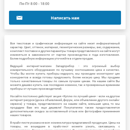
Пн-Пт 8:00 - 18:00
Написать нам
Вся текстовая и графическая информация на сайте несет информативный
характер. Цвет, оттенок, материал, геометрические размеры, вес, содержание,
комплект поставки и другие параметры товара представленого на сайте могут
изменяться в зависимости от партии производства и года изготовления.
Более подробную информацию уточняйте в отделе продаж.
Ведущий интернет-магазин Западприбор - это огромный выбор
измерительного оборудования по лучшему соотношению цена и качество.
Чтобы Вы могли купить приборы недорого, мы проводим мониторинг цен
конкурентов и всегда готовы предложить более низкую цену. Мы продаем
только качественные товары по самым лучшим ценам. На нашем сайте Вы
можете дешево купить как последние новинки, так и проверенные временем
приборы от лучших производителей.
На сайте постоянно действует акция «Куплю по лучшей цене» - если на другом
интернет-ресурсе (доска объявлений, форум, или объявление другого онлайн-
сервиса) у товара, представленного на нашем сайте, меньшая цена, то мы
продадим Вам его еще дешевле! Покупателям также предоставляется
дополнительная скидка за оставленный отзыв или фотографии применения
наших товаров.
В прайс-листе указана не вся номенклатура предлагаемой продукции. Цены на
товары, не вошедшие в прайс-лист можете узнать, связавшись с