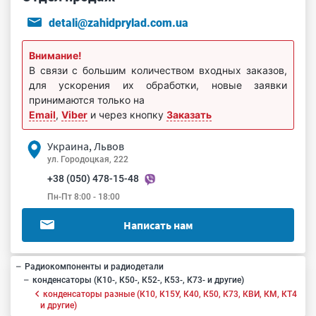
detali@zahidprylad.com.ua
Внимание!
В связи с большим количеством входных заказов,
для ускорения их обработки, новые заявки
принимаются только на
Email
,
Viber
и через кнопку
Заказать
Украина, Львов
ул. Городоцкая, 222
+38 (050) 478-15-48
Пн-Пт 8:00 - 18:00
Написать нам
Радиокомпоненты и радиодетали
конденсаторы (К10-, К50-, К52-, К53-, К73- и другие)
конденсаторы разные (К10, К15У, К40, К50, К73, КВИ, КМ, КТ4
и другие)