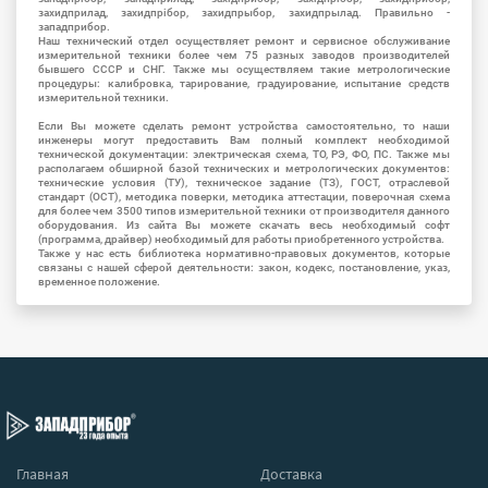
захидприлад, захидпрібор, захидпрыбор, захидпрылад. Правильно -
западприбор.
Наш технический отдел осуществляет ремонт и сервисное обслуживание
измерительной техники более чем 75 разных заводов производителей
бывшего СССР и СНГ. Также мы осуществляем такие метрологические
процедуры: калибровка, тарирование, градуирование, испытание средств
измерительной техники.
Если Вы можете сделать ремонт устройства самостоятельно, то наши
инженеры могут предоставить Вам полный комплект необходимой
технической документации: электрическая схема, ТО, РЭ, ФО, ПС. Также мы
располагаем обширной базой технических и метрологических документов:
технические условия (ТУ), техническое задание (ТЗ), ГОСТ, отраслевой
стандарт (ОСТ), методика поверки, методика аттестации, поверочная схема
для более чем 3500 типов измерительной техники от производителя данного
оборудования. Из сайта Вы можете скачать весь необходимый софт
(программа, драйвер) необходимый для работы приобретенного устройства.
Также у нас есть библиотека нормативно-правовых документов, которые
связаны с нашей сферой деятельности: закон, кодекс, постановление, указ,
временное положение.
Главная
Доставка