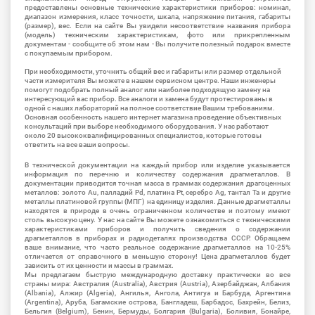
предоставлены основные технические характеристики приборов: номинал,
диапазон измерения, класс точности, шкала, напряжение питания, габариты
(размер), вес. Если на сайте Вы увидели несоответствие названия прибора
(модель) техническим характеристикам, фото или прикрепленным
документам - сообщите об этом нам - Вы получите полезный подарок вместе
с покупаемым прибором.
При необходимости, уточнить общий вес и габариты или размер отдельной
части измерителя Вы можете в нашем сервисном центре. Наши инженеры
помогут подобрать полный аналог или наиболее подходящую замену на
интересующий вас прибор. Все аналоги и замена будут протестированы в
одной с наших лабораторий на полное соответствие Вашим требованиям.
Основная особенность нашего интернет магазина проведение объективных
консультаций при выборе необходимого оборудования. У нас работают
около 20 высококвалифицированных специалистов, которые готовы
ответить на все ваши вопросы.
В технической документации на каждый прибор или изделие указывается
информация по перечню и количеству содержания драгметаллов. В
документации приводится точная масса в граммах содержания драгоценных
металлов: золото Au, палладий Pd, платина Pt, серебро Ag, тантал Ta и другие
металлы платиновой группы (МПГ) на единицу изделия. Данные драгметаллы
находятся в природе в очень ограниченном количестве и поэтому имеют
столь высокую цену. У нас на сайте Вы можете ознакомиться с техническими
характеристиками приборов и получить сведения о содержании
драгметаллов в приборах и радиодеталях производства СССР. Обращаем
ваше внимание, что часто реальное содержание драгметаллов на 10-25%
отличается от справочного в меньшую сторону! Цена драгметаллов будет
зависить от их ценности и массы в граммах.
Мы предлагаем быструю международную доставку практически во все
страны мира: Австралия (Australia), Австрия (Austria), Азербайджан, Албания
(Albania), Алжир (Algeria), Ангилья, Ангола, Антигуа и Барбуда, Аргентина
(Argentina), Аруба, Багамские острова, Бангладеш, Барбадос, Бахрейн, Белиз,
Бельгия (Belgium), Бенин, Бермуды, Болгария (Bulgaria), Боливия, Бонайре,