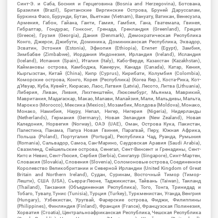
Синт-Э. и Саба, Босния и Герцеговина (Bosnia and Herzegovina), Ботсвана,
Бразилия (Brazil), Британские Виргинские Острова, Бруней Даруссалам,
Буркина Фасо, Бурунди, Бутан, Вьетнам (Vietnam), Вануату, Ватикан, Венесуэла,
Армения, Габон, Гайана, Гаити, Гамия, Гамбия, Гана, Гватемала, Гвинея,
Гибралтар, Гондурас, Гонконг, Гренада, Гренландия (Greenland), Греция
(Greece), Грузия (Georgia), Дания (Denmark), Демократическая Республика
Конго, Джерси, Джибути, Доминика, Доминиканская Республика, Эквадор,
Эсватин, Эстония (Estonia), Эфиопия (Ethiopia), Египет (Egypt), Замбия,
Зимбабве (Zimbabwe), Иордания Индонезия, Ирландия (Ireland), Исландия
(Iceland), Испания (Spain), Италия (Italy), Кабо-Верде, Казахстан (Kazakhstan),
Каймановы острова, Камбоджа, Камерун, Канада (Canada), Катар, Кения,
Кыргызстан, Китай (China), Кипр (Cyprus), Кирибати, Колумбия (Colombia),
Коморские острова, Конго, Корея (Республика) (Korea Rep.), Коста-Рика, Кот-
д'Ивуар, Куба, Кувейт, Кюрасао, Лаос, Латвия (Latvia), Лесото, Литва (Lithuania),
Либерия, Ливан, Ливия, Лихтенштейн, Люксембург, Мьянма, Маврикий,
Мавритания, Мадагаскар, Макао, Малави, Малайзия, Мали, Мальдивы, Мальта,
Марокко (Morocco), Мексика (Mexico), Мозамбик, Молдова (Moldova), Монако,
Монако, Намибия, Науру, Непал, Нигер, Нигерия (Nigeria), Нидерланды
(Netherlands), Германия (Germany), Новая Зеландия (New Zealand), Новая
Каледония, Норвегия (Norway), ОАЭ (UAE), Оман, Острова Кука, Пакистан,
Палестина, Панама, Папуа Новая Гвинея, Парагвай, Перу, Южная Африка,
Польша (Poland), Португалия (Portugal), Республика Чад, Руанда, Румыния
(Romania), Сальвадор, Самоа, Сан-Марино, Саудовская Аравия (Saudi Arabia),
Свазиленд, Сейшельские острова, Сенегал, Сент-Винсент и Гренадины, Сент-
Китс и Невис, Сент-Люсия, Сербия (Serbia), Сингапур (Singapore), Синт-Мартен,
Словакия (Slovakia), Словения (Slovenia), Соломоновые острова, Соединенное
Королевство Великобритании и Северной Ирландии (United Kingdom of Great
Britain and Northern Ireland), Судан, Суринам, Восточный Тимор (Тимор-
Лешти), США (USA), Сьерра-Леоне, Таджикистан, Тайвань (Taiwan), Таиланд
(Thailand), Танзания (Объединенная Республика), Того, Тонга, Тринидад и
Тобаго, Тувалу, Тунис (Tunisia), Турция (Turkey), Туркменистан, Уганда, Венгрия
(Hungary), Узбекистан, Уругвай, Фарерские острова, Фиджи, Филиппины
(Philippines), Финляндия (Finland), Франция (France), Французская Полинезия,
Хорватия (Croatia), Центральноафриканская Республика, Чешская Республика