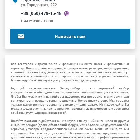
ул. Городоцкая, 222
+38 (050) 478-15-48
Пн-Пт 8:00 - 18:00
Написать нам
Вся текстовая и графическая информация на сайте несет информативный
характер. Цвет, оттенок, материал, геометрические размеры, вес, содержание,
комплект поставки и другие параметры товара представленого на сайте могут
изменяться в зависимости от партии производства и года изготовления.
Более подробную информацию уточняйте в отделе продаж.
Ведущий интернет-магазин Западприбор - это огромный выбор
измерительного оборудования по лучшему соотношению цена и качество.
Чтобы Вы могли купить приборы недорого, мы проводим мониторинг цен
конкурентов и всегда готовы предложить более низкую цену. Мы продаем
только качественные товары по самым лучшим ценам. На нашем сайте Вы
можете дешево купить как последние новинки, так и проверенные временем
приборы от лучших производителей.
На сайте постоянно действует акция «Куплю по лучшей цене» - если на другом
интернет-ресурсе (доска объявлений, форум, или объявление другого онлайн-
сервиса) у товара, представленного на нашем сайте, меньшая цена, то мы
продадим Вам его еще дешевле! Покупателям также предоставляется
дополнительная скидка за оставленный отзыв или фотографии применения