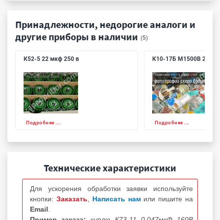
Принадлежности, недорогие аналоги и
другие приборы в наличии
(5)
К52-5 22 мкф 250 в
К10-17Б М1500В 270п
Подробнее ...
Подробнее ...
Технические характеристики
Для ускорения обработки заявки используйте
кнопки:
Заказать
,
Написать нам
или пишите на
Email
.
Пример заказа:
куплю К73-11 0.047мкФ 160В