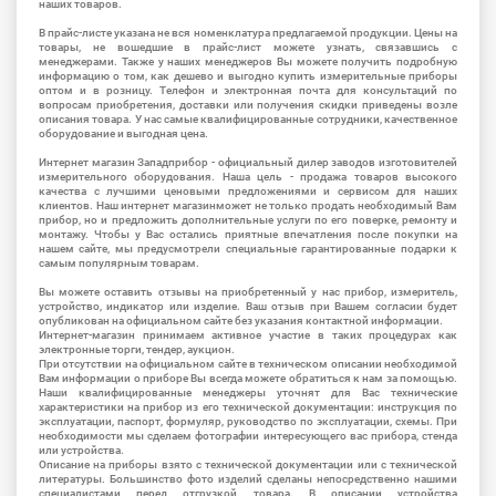
наших товаров.
В прайс-листе указана не вся номенклатура предлагаемой продукции. Цены на
товары, не вошедшие в прайс-лист можете узнать, связавшись с
менеджерами. Также у наших менеджеров Вы можете получить подробную
информацию о том, как дешево и выгодно купить измерительные приборы
оптом и в розницу. Телефон и электронная почта для консультаций по
вопросам приобретения, доставки или получения скидки приведены возле
описания товара. У нас самые квалифицированные сотрудники, качественное
оборудование и выгодная цена.
Интернет магазин Западприбор - официальный дилер заводов изготовителей
измерительного оборудования. Наша цель - продажа товаров высокого
качества с лучшими ценовыми предложениями и сервисом для наших
клиентов. Наш интернет магазинможет не только продать необходимый Вам
прибор, но и предложить дополнительные услуги по его поверке, ремонту и
монтажу. Чтобы у Вас остались приятные впечатления после покупки на
нашем сайте, мы предусмотрели специальные гарантированные подарки к
самым популярным товарам.
Вы можете оставить отзывы на приобретенный у нас прибор, измеритель,
устройство, индикатор или изделие. Ваш отзыв при Вашем согласии будет
опубликован на официальном сайте без указания контактной информации.
Интернет-магазин принимаем активное участие в таких процедурах как
электронные торги, тендер, аукцион.
При отсутствии на официальном сайте в техническом описании необходимой
Вам информации о приборе Вы всегда можете обратиться к нам за помощью.
Наши квалифицированные менеджеры уточнят для Вас технические
характеристики на прибор из его технической документации: инструкция по
эксплуатации, паспорт, формуляр, руководство по эксплуатации, схемы. При
необходимости мы сделаем фотографии интересующего вас прибора, стенда
или устройства.
Описание на приборы взято с технической документации или с технической
литературы. Большинство фото изделий сделаны непосредственно нашими
специалистами перед отгрузкой товара. В описании устройства