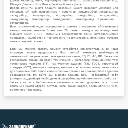
(Czech Republic), Чили, Черногория (Montenegro), Швейцария (Switzerland),
Швеция (Sweden), Шри-Ланка, Ямайка, Япония (Japan).
Иногда клиенты могут вводить название нашего интернет магазина или
официальный сайт неправильно - например, западпрыбор, западпрылад,
западпрібор, западприлад, західприбор, західпрібор, захидприбор,
захидприлад, захидпрібор, захидпрыбор, захидпрылад. Правильно -
западприбор.
Наш технический отдел осуществляет ремонт и сервисное обслуживание
измерительной техники более чем 75 разных заводов производителей
бывшего СССР и СНГ. Также мы осуществляем такие метрологические
процедуры: калибровка, тарирование, градуирование, испытание средств
измерительной техники.
Если Вы можете сделать ремонт устройства самостоятельно, то наши
инженеры могут предоставить Вам полный комплект необходимой
технической документации: электрическая схема, ТО, РЭ, ФО, ПС. Также мы
располагаем обширной базой технических и метрологических документов:
технические условия (ТУ), техническое задание (ТЗ), ГОСТ, отраслевой
стандарт (ОСТ), методика поверки, методика аттестации, поверочная схема
для более чем 3500 типов измерительной техники от производителя данного
оборудования. Из сайта Вы можете скачать весь необходимый софт
(программа, драйвер) необходимый для работы приобретенного устройства.
Также у нас есть библиотека нормативно-правовых документов, которые
связаны с нашей сферой деятельности: закон, кодекс, постановление, указ,
временное положение.