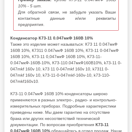
10% - 5 шт.
Для обратной связи, не забудьте указать Ваши
контактные данные и/или реквизиты
предприятия.
Конденсатор К73-11 0.047мкФ 160В 10%
Также это изделие может называться: К73 11 0.047мкФ
160В 10%, К7311 0.047мкФ 160В 10%, К73-11 0-047мкФ
160В 10%, К73-11 0,047мкФ 160В 10%, К73-11-
0.047мкФ-160В-10%, К73-110.047мкФ160В10%, k73-11 0-
047mkf 160v 10, k73 11 0-047mkf 160v 10, k7311 0-
047mkf 160v 10, k73-11-0-047mkf-160v-10, k73-110-
047mkf160v10.
К73-11 0.047мкФ 160В 10% конденсаторы широко
применяются в разных электро-, радио- и контрольно-
измерительных приборах. Подробные характеристики
приведены ниже. Мы даем гарантию на отсутствие
брака или других несоответствий технической
документации. По вопросам приобретения
К73-11
0.047мкФ 160В 10%
обращайтесь в отдел продаж. Наши