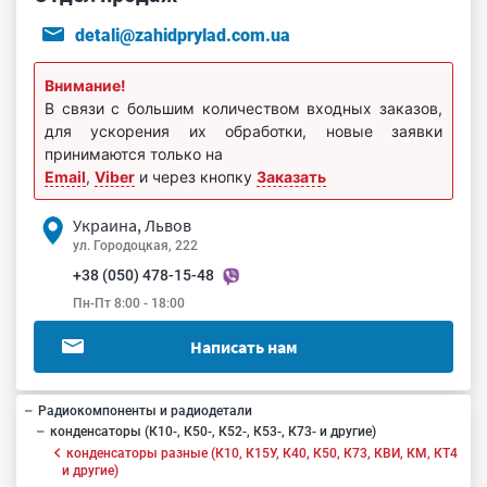
detali@zahidprylad.com.ua
Внимание!
В связи с большим количеством входных заказов,
для ускорения их обработки, новые заявки
принимаются только на
Email
,
Viber
и через кнопку
Заказать
Украина, Львов
ул. Городоцкая, 222
+38 (050) 478-15-48
Пн-Пт 8:00 - 18:00
Написать нам
Радиокомпоненты и радиодетали
конденсаторы (К10-, К50-, К52-, К53-, К73- и другие)
конденсаторы разные (К10, К15У, К40, К50, К73, КВИ, КМ, КТ4
и другие)