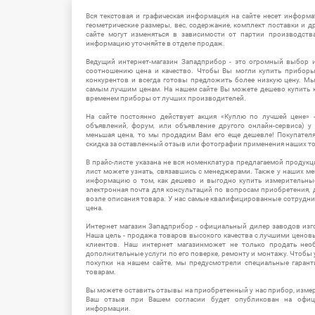
Вся текстовая и графическая информация на сайте несет информат
геометрические размеры, вес, содержание, комплект поставки и д
сайте могут изменяться в зависимости от партии производств
информацию уточняйте в отделе продаж.
Ведущий интернет-магазин Западприбор - это огромный выбор 
соотношению цена и качество. Чтобы Вы могли купить прибор
конкурентов и всегда готовы предложить более низкую цену. М
самым лучшим ценам. На нашем сайте Вы можете дешево купить к
временем приборы от лучших производителей.
На сайте постоянно действует акция «Куплю по лучшей цене» -
объявлений, форум, или объявление другого онлайн-сервиса) у 
меньшая цена, то мы продадим Вам его еще дешевле! Покупател
скидка за оставленный отзыв или фотографии применения наших т
В прайс-листе указана не вся номенклатура предлагаемой продукц
лист можете узнать, связавшись с менеджерами. Также у наших 
информацию о том, как дешево и выгодно купить измерительны
электронная почта для консультаций по вопросам приобретения,
возле описания товара. У нас самые квалифицированные сотрудни
цена.
Интернет магазин Западприбор - официальный дилер заводов изг
Наша цель - продажа товаров высокого качества с лучшими цено
клиентов. Наш интернет магазинможет не только продать не
дополнительные услуги по его поверке, ремонту и монтажу. Чтобы 
покупки на нашем сайте, мы предусмотрели специальные гара
товарам.
Вы можете оставить отзывы на приобретенный у нас прибор, измер
Ваш отзыв при Вашем согласии будет опубликован на офици
информации.