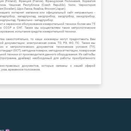
ия (Finland), Франция (France), Французская Полинезия, Хорватия
блика, Чешская Республика (Czech Republic), Чили, Черногория
ия (Sweden), Шри-Ланка, Ямайка, Япония (Japan).
 нашего интернет магазина или официальный сайт неправильно -
адпрібор, западприлад, західприбор, західпрібор, захидприбор,
ахидпрылад. Правильно - западприбор.
нт и сервисное обслуживание измерительной техники более чем 75
о СССР и СНГ. Также мы осуществляем такие метрологические
уирование, испытание средств измерительной техники.
тва самостоятельно, то наши инженеры могут предоставить Вам
й документации: электрическая схема, ТО, РЭ, ФО, ПС. Также мы
их и метрологических документов: технические условия (ТУ),
 стандарт (ОСТ), методика поверки, методика аттестации, поверочная
ьной техники от производителя данного оборудования. Из сайта Вы
(программа, драйвер) необходимый для работы приобретенного
вно-правовых документов, которые связаны с нашей сферой
, указ, временное положение.