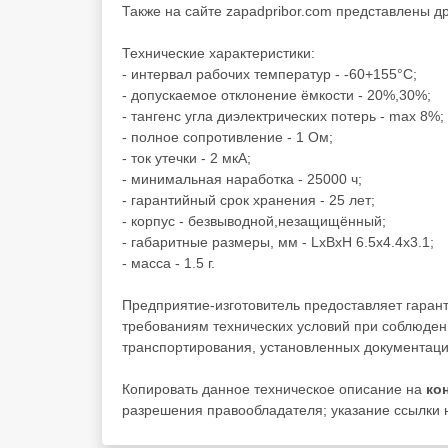
Также на сайте zapadpribor.com представлены д
Технические характеристики:
- интервал рабочих температур - -60+155°C;
- допускаемое отклонение ёмкости - 20%,30%;
- тангенс угла диэлектрических потерь - max 8%;
- полное сопротивление - 1 Ом;
- ток утечки - 2 мкА;
- минимальная наработка - 25000 ч;
- гарантийный срок хранения - 25 лет;
- корпус - безвыводной,незащищённый;
- габаритные размеры, мм - LxBxH 6.5x4.4x3.1;
- масса - 1.5 г.
Предприятие-изготовитель предоставляет гаран
требованиям технических условий при соблюден
транспортирования, установленных документаци
Копировать данное техническое описание на
ко
разрешения правообладателя; указание ссылки н