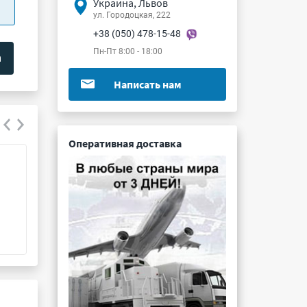
Украина, Львов
ул. Городоцкая, 222
+38 (050) 478-15-48
Пн-Пт 8:00 - 18:00
Написать нам
Оперативная доставка
К75-10 0.22мкФ 1000В 10%
К73-11 0.27мкФ
Подробнее ...
Подробнее ...