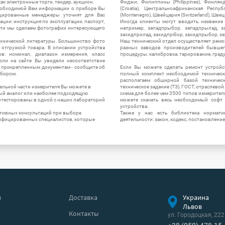
ак электронные торги, тендер, аукцион.
Фиджи, Филиппины (Philippines), Финлянд
необходимой Вам информации о приборе Вы
(Croatia), Центральноафриканская Респу
цированные менеджеры уточнят для Вас
(Montenegro), Швейцария (Switzerland), Швец
ации: инструкция по эксплуатации, паспорт,
Иногда клиенты могут вводить название
сти мы сделаем фотографии интересующего
например, западпрыбор, западпрылад, зап
захидприлад, захидпрібор, захидпрыбор, з
ехнической литературы. Большинство фото
Наш технический отдел осуществляет ремо
отгрузкой товара. В описании устройства
разных заводов производителей бывшег
в: номинал, диапазон измерения, класс
процедуры: калибровка, тарирование, град
 Если на сайте Вы увидели несоответствие
и прикрепленным документам - сообщите об
Если Вы можете сделать ремонт устройс
ибором.
полный комплект необходимой техническо
располагаем обширной базой техническ
ельной части измерителя Вы можете в
техническое задание (ТЗ), ГОСТ, отраслевой
ый аналог или наиболее подходящую
схема для более чем 3500 типов измерител
ротестированы в одной с наших лабораторий
можете скачать весь необходимый софт 
устройства.
ктивных консультаций при выборе
Также у нас есть библиотека нормати
лифицированных специалистов, которые
деятельности: закон, кодекс, постановление
я
Доставка
Украина
Львов
Контакты
ул. Городоцкая, 222