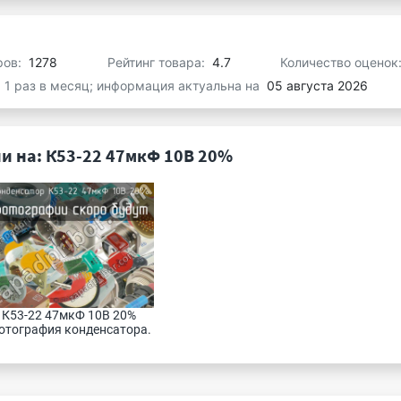
ров:
1278
Рейтинг товара:
4.7
Количество оценок
я 1 раз в месяц; информация актуальна на
05 августа 2026
и на: К53-22 47мкФ 10В 20%
К53-22 47мкФ 10В 20% 
отография конденсатора.