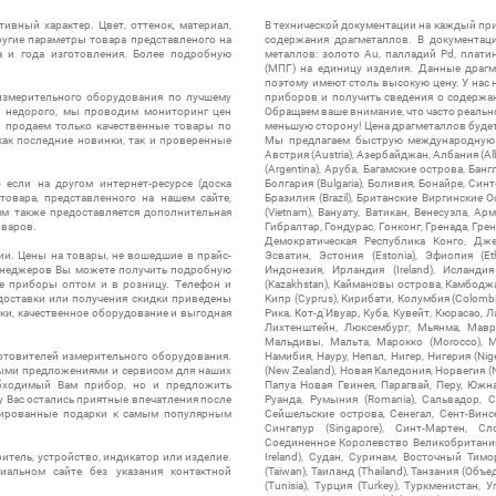
ивный характер. Цвет, оттенок, материал,
В технической документации на каждый пр
ругие параметры товара представленого на
содержания драгметаллов. В документац
а и года изготовления. Более подробную
металлов: золото Au, палладий Pd, плати
(МПГ) на единицу изделия. Данные драгм
поэтому имеют столь высокую цену. У нас 
измерительного оборудования по лучшему
приборов и получить сведения о содержа
ы недорого, мы проводим мониторинг цен
Обращаем ваше внимание, что часто реальн
ы продаем только качественные товары по
меньшую сторону! Цена драгметаллов будет 
ак последние новинки, так и проверенные
Мы предлагаем быструю международную до
Австрия (Austria), Азербайджан, Албания (Alb
(Argentina), Аруба, Багамские острова, Бан
 если на другом интернет-ресурсе (доска
Болгария (Bulgaria), Боливия, Бонайре, Синт
товара, представленного на нашем сайте,
Бразилия (Brazil), Британские Виргинские 
ям также предоставляется дополнительная
(Vietnam), Вануату, Ватикан, Венесуэла, Ар
оваров.
Гибралтар, Гондурас, Гонконг, Гренада, Гренл
Демократическая Республика Конго, Дже
ии. Цены на товары, не вошедшие в прайс-
Эсватин, Эстония (Estonia), Эфиопия (Et
менеджеров Вы можете получить подробную
Индонезия, Ирландия (Ireland), Исландия (
е приборы оптом и в розницу. Телефон и
(Kazakhstan), Каймановы острова, Камбоджа,
 доставки или получения скидки приведены
Кипр (Cyprus), Кирибати, Колумбия (Colombia
ки, качественное оборудование и выгодная
Рика, Кот-д'Ивуар, Куба, Кувейт, Кюрасао, Ла
Лихтенштейн, Люксембург, Мьянма, Мавр
Мальдивы, Мальта, Марокко (Morocco), М
отовителей измерительного оборудования.
Намибия, Науру, Непал, Нигер, Нигерия (Nig
выми предложениями и сервисом для наших
(New Zealand), Новая Каледония, Норвегия (
обходимый Вам прибор, но и предложить
Папуа Новая Гвинея, Парагвай, Перу, Южная
у Вас остались приятные впечатления после
Руанда, Румыния (Romania), Сальвадор, С
нтированные подарки к самым популярным
Сейшельские острова, Сенегал, Сент-Винсе
Сингапур (Singapore), Синт-Мартен, Сл
Соединенное Королевство Великобритании и
итель, устройство, индикатор или изделие.
Ireland), Судан, Суринам, Восточный Тим
альном сайте без указания контактной
(Taiwan), Таиланд (Thailand), Танзания (Объ
(Tunisia), Турция (Turkey), Туркменистан, 