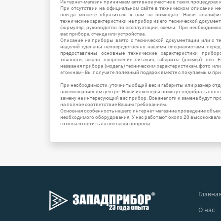
Интернет-магазин принимаем активное участие в таких процедурах к
При отсутствии на официальном сайте в техническом описании 
всегда можете обратиться к нам за помощью. Наши квалифи
технические характеристики на прибор из его технической документ
формуляр, руководство по эксплуатации, схемы. При необходимо
вас прибора, стенда или устройства.
Описание на приборы взято с технической документации или с т
изделий сделаны непосредственно нашими специалистами перед 
предоставлены основные технические характеристики приборо
точности, шкала, напряжение питания, габариты (размер), вес.
названия прибора (модель) техническим характеристикам, фото ил
этом нам - Вы получите полезный подарок вместе с покупаемым пр
При необходимости, уточнить общий вес и габариты или размер отд
нашем сервисном центре. Наши инженеры помогут подобрать полн
замену на интересующий вас прибор. Все аналоги и замена будут п
на полное соответствие Вашим требованиям.
Основная особенность нашего интернет магазина проведение объе
необходимого оборудования. У нас работают около 20 высококва
готовы ответить на все ваши вопросы.
Главна
О нас