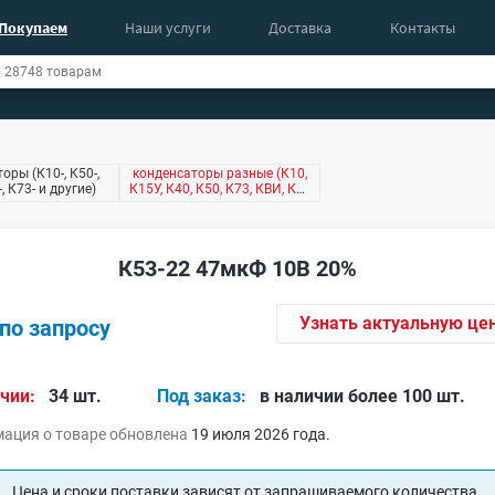
Покупаем
Наши услуги
Доставка
Контакты
оры (К10-, К50-,
конденсаторы разные (К10,
-, К73- и другие)
К15У, К40, К50, К73, КВИ, КМ,
КТ4 и другие)
К53-22 47мкФ 10В 20%
Узнать актуальную це
по запросу
чии:
34 шт.
Под заказ:
в наличии более 100 шт.
ация о товаре обновлена
19 июля 2026 года.
Цена и сроки поставки зависят от запрашиваемого количества.