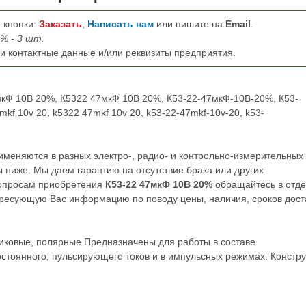
 кнопки:
Заказать
,
Написать нам
или пишите на
Email
.
% - 3 шт.
ши контактные данные и/или реквизиты предприятия.
7мкФ 10В 20%, К5322 47мкФ 10В 20%, К53-22-47мкФ-10В-20%, К53-
kf 10v 20, k5322 47mkf 10v 20, k53-22-47mkf-10v-20, k53-
меняются в разных электро-, радио- и контрольно-измерительных
 ниже. Мы даем гарантию на отсутствие брака или других
вопросам приобретения
К53-22 47мкФ 10В 20%
обращайтесь в отд
ресующую Вас информацию по поводу цены, наличия, сроков дост
иковые, полярные Предназначены для работы в составе
стоянного, пульсирующего токов и в импульсных режимах. Констр