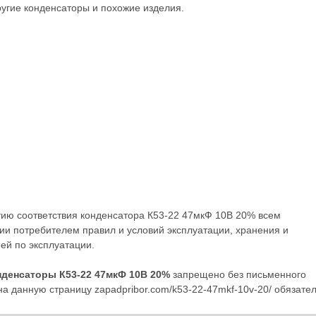
ругие
конденсаторы
и похожие изделия.
тию соответствия конденсатора К53-22 47мкФ 10В 20% всем
ии потребителем правил и условий эксплуатации, хранения и
ей по эксплуатации.
нденсаторы К53-22 47мкФ 10В 20%
запрещено без письменного
а данную страницу zapadpribor.com/k53-22-47mkf-10v-20/ обязател