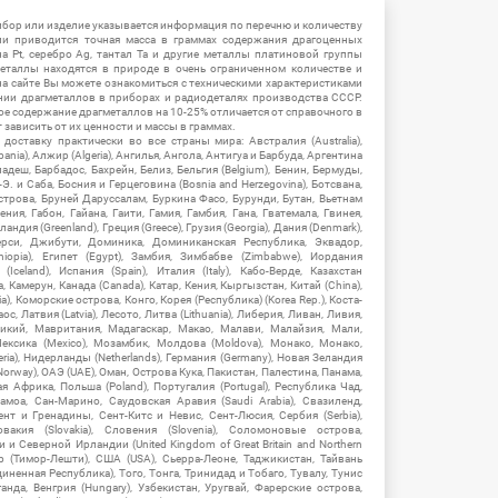
ибор или изделие указывается информация по перечню и количеству
ии приводится точная масса в граммах содержания драгоценных
на Pt, серебро Ag, тантал Ta и другие металлы платиновой группы
еталлы находятся в природе в очень ограниченном количестве и
на сайте Вы можете ознакомиться с техническими характеристиками
нии драгметаллов в приборах и радиодеталях производства СССР.
ое содержание драгметаллов на 10-25% отличается от справочного в
зависить от их ценности и массы в граммах.
ставку практически во все страны мира: Австралия (Australia),
ania), Алжир (Algeria), Ангилья, Ангола, Антигуа и Барбуда, Аргентина
гладеш, Барбадос, Бахрейн, Белиз, Бельгия (Belgium), Бенин, Бермуды,
-Э. и Саба, Босния и Герцеговина (Bosnia and Herzegovina), Ботсвана,
Острова, Бруней Даруссалам, Буркина Фасо, Бурунди, Бутан, Вьетнам
мения, Габон, Гайана, Гаити, Гамия, Гамбия, Гана, Гватемала, Гвинея,
андия (Greenland), Греция (Greece), Грузия (Georgia), Дания (Denmark),
рси, Джибути, Доминика, Доминиканская Республика, Эквадор,
hiopia), Египет (Egypt), Замбия, Зимбабве (Zimbabwe), Иордания
Iceland), Испания (Spain), Италия (Italy), Кабо-Верде, Казахстан
 Камерун, Канада (Canada), Катар, Кения, Кыргызстан, Китай (China),
), Коморские острова, Конго, Корея (Республика) (Korea Rep.), Коста-
ос, Латвия (Latvia), Лесото, Литва (Lithuania), Либерия, Ливан, Ливия,
икий, Мавритания, Мадагаскар, Макао, Малави, Малайзия, Мали,
ексика (Mexico), Мозамбик, Молдова (Moldova), Монако, Монако,
eria), Нидерланды (Netherlands), Германия (Germany), Новая Зеландия
Norway), ОАЭ (UAE), Оман, Острова Кука, Пакистан, Палестина, Панама,
 Африка, Польша (Poland), Португалия (Portugal), Республика Чад,
амоа, Сан-Марино, Саудовская Аравия (Saudi Arabia), Свазиленд,
нт и Гренадины, Сент-Китс и Невис, Сент-Люсия, Сербия (Serbia),
овакия (Slovakia), Словения (Slovenia), Соломоновые острова,
 Северной Ирландии (United Kingdom of Great Britain and Northern
ор (Тимор-Лешти), США (USA), Сьерра-Леоне, Таджикистан, Тайвань
единенная Республика), Того, Тонга, Тринидад и Тобаго, Тувалу, Тунис
Уганда, Венгрия (Hungary), Узбекистан, Уругвай, Фарерские острова,