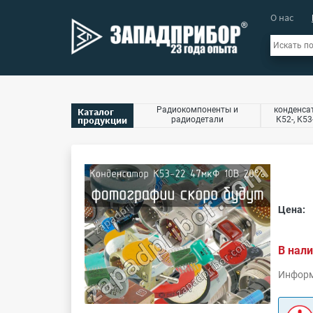
О нас
Радиокомпоненты и
конденсат
Каталог
продукции
радиодетали
К52-, К53
Цена:
В нали
Информ