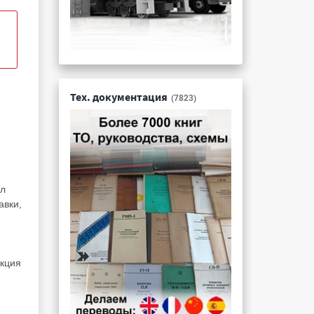
Тех. документация
(7823)
ел
авки,
укция