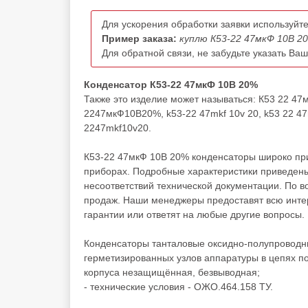
Для ускорения обработки заявки используйте
Пример заказа:
куплю К53-22 47мкФ 10В 20
Для обратной связи, не забудьте указать Ва
Конденсатор К53-22 47мкФ 10В 20%
Также это изделие может называться: К53 22 4
2247мкФ10В20%, k53-22 47mkf 10v 20, k53 22 47m
2247mkf10v20.
К53-22 47мкФ 10В 20% конденсаторы широко при
приборах. Подробные характеристики приведены
несоответствий технической документации. По 
продаж. Наши менеджеры предоставят всю инте
гарантии или ответят на любые другие вопросы.
Конденсаторы танталовые оксидно-полупроводн
герметизированных узлов аппаратуры в цепях по
корпуса незащищённая, безвыводная;
- технические условия - ОЖО.464.158 ТУ.