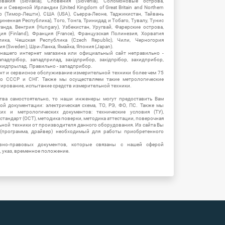
овакия (Slovakia), Словения (Slovenia), Соломоновые острова,
 Северной Ирландии (United Kingdom of Great Britain and Northern
ор (Тимор-Лешти), США (USA), Сьерра-Леоне, Таджикистан, Тайвань
единенная Республика), Того, Тонга, Тринидад и Тобаго, Тувалу, Тунис
Уганда, Венгрия (Hungary), Узбекистан, Уругвай, Фарерские острова,
ия (Finland), Франция (France), Французская Полинезия, Хорватия
блика, Чешская Республика (Czech Republic), Чили, Черногория
ия (Sweden), Шри-Ланка, Ямайка, Япония (Japan).
 нашего интернет магазина или официальный сайт неправильно -
адпрібор, западприлад, західприбор, західпрібор, захидприбор,
ахидпрылад. Правильно - западприбор.
нт и сервисное обслуживание измерительной техники более чем 75
о СССР и СНГ. Также мы осуществляем такие метрологические
уирование, испытание средств измерительной техники.
тва самостоятельно, то наши инженеры могут предоставить Вам
й документации: электрическая схема, ТО, РЭ, ФО, ПС. Также мы
их и метрологических документов: технические условия (ТУ),
 стандарт (ОСТ), методика поверки, методика аттестации, поверочная
ьной техники от производителя данного оборудования. Из сайта Вы
(программа, драйвер) необходимый для работы приобретенного
вно-правовых документов, которые связаны с нашей сферой
, указ, временное положение.