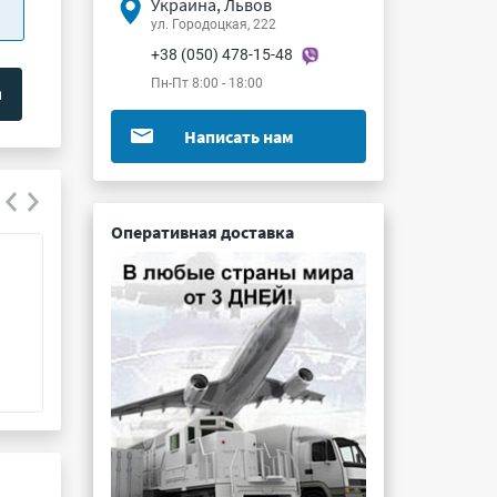
Украина, Львов
ул. Городоцкая, 222
+38 (050) 478-15-48
Пн-Пт 8:00 - 18:00
Написать нам
Оперативная доставка
КТ4-25В М750 6/30пФ 250В 10%
МБГЧ-1-1 0.5мк
Подробнее ...
Подробнее ...