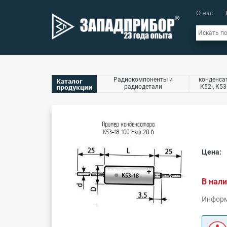
О нас
Радиокомпоненты и
конденсат
Каталог
продукции
радиодетали
К52-, К53
Цена:
В нали
Информ