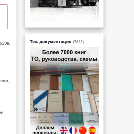
Тех. документация
(7823)
ф20в,
авки,
ой