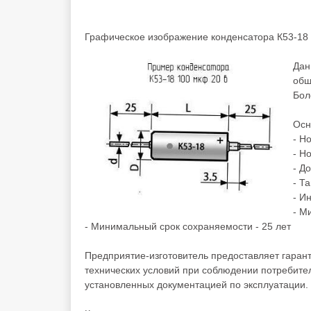
Графическое изображение конденсатора К53-18 
Дан
общ
Бол
Осн
- Н
- Н
- Д
- Т
- И
- М
- Минимальный срок сохраняемости - 25 лет
Предприятие-изготовитель предоставляет гаран
технических условий при соблюдении потребител
установленных документацией по эксплуатации.