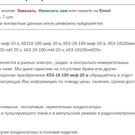
 кнопки:
Заказать
,
Написать нам
или пишите на
Email
.
- 7 шт.
ши контактные данные и/или реквизиты предприятия.
0 мкф 20 в, К5318 100 мкф 20 в, К53-18-100-мкф-20-в, К53-18100мк
100 mkf 20 v, k53-18-100-mkf-20-v, k53-18100mkf20v.
няются в разных электро-, радио- и контрольно-измерительных
 ниже. Мы даем гарантию на отсутствие брака или других
вопросам приобретения
К53-18 100 мкф 20 в
обращайтесь в отдел
ресующую Вас информацию по поводу цены, наличия, сроков дост
полярные, танталовые, герметичные конденсаторы.
 и пульсирующего токов и в импульсном режиме в радиоэлектронн
ругие
конденсаторы
и
похожие
изделия.