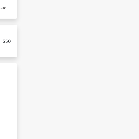
ьно.
:
550