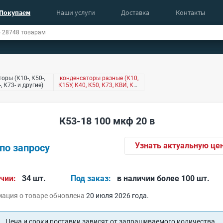
Покупаем
Наши услуги
Доставка
Контакты
оры (К10-, К50-,
конденсаторы разные (К10,
-, К73- и другие)
К15У, К40, К50, К73, КВИ, КМ,
КТ4 и другие)
К53-18 100 мкф 20 в
Узнать актуальную це
по запросу
чии:
34 шт.
Под заказ:
в наличии более 100 шт.
ация о товаре обновлена
20 июля 2026 года.
Цена и сроки поставки зависят от запрашиваемого количества.