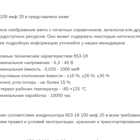
100 мкф 20 в представлено ниже:
ное изображение взято с печатных справочников, каталогов или др
едоступных ресурсов. Оно может содержать некоторые неточности
ее подробную информацию уточняйте у наших менеджеров.
овные технические характеристики К53-18:
оминальное напряжение - 6,3 - 40 В
оминальная ёмкость - 0,033 - 1000 мкФ
опустимые отклонения ёмкости - ±10 %; ±20 %; ±30 %
ангенс угла потерь - не более 15 %
нтервал рабочих температур - -80-+125 °С
инимальная наработка - 10000 час
тию соответствия конденсатора К53-18 100 мкф 20 в всем требова
ем правил и условий эксплуатации, хранения и транспортировани