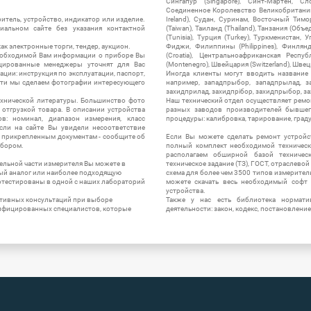
Сингапур (Singapore), Синт-Мартен, Сл
Соединенное Королевство Великобритании и
итель, устройство, индикатор или изделие.
Ireland), Судан, Суринам, Восточный Тим
альном сайте без указания контактной
(Taiwan), Таиланд (Thailand), Танзания (Объ
(Tunisia), Турция (Turkey), Туркменистан, 
ак электронные торги, тендер, аукцион.
Фиджи, Филиппины (Philippines), Финлянд
необходимой Вам информации о приборе Вы
(Croatia), Центральноафриканская Респу
цированные менеджеры уточнят для Вас
(Montenegro), Швейцария (Switzerland), Швец
ации: инструкция по эксплуатации, паспорт,
Иногда клиенты могут вводить название
сти мы сделаем фотографии интересующего
например, западпрыбор, западпрылад, зап
захидприлад, захидпрібор, захидпрыбор, з
ехнической литературы. Большинство фото
Наш технический отдел осуществляет ремо
отгрузкой товара. В описании устройства
разных заводов производителей бывшег
в: номинал, диапазон измерения, класс
процедуры: калибровка, тарирование, град
 Если на сайте Вы увидели несоответствие
и прикрепленным документам - сообщите об
Если Вы можете сделать ремонт устройс
ибором.
полный комплект необходимой техническо
располагаем обширной базой техническ
ельной части измерителя Вы можете в
техническое задание (ТЗ), ГОСТ, отраслевой
ый аналог или наиболее подходящую
схема для более чем 3500 типов измерител
ротестированы в одной с наших лабораторий
можете скачать весь необходимый софт 
устройства.
ктивных консультаций при выборе
Также у нас есть библиотека нормати
лифицированных специалистов, которые
деятельности: закон, кодекс, постановление