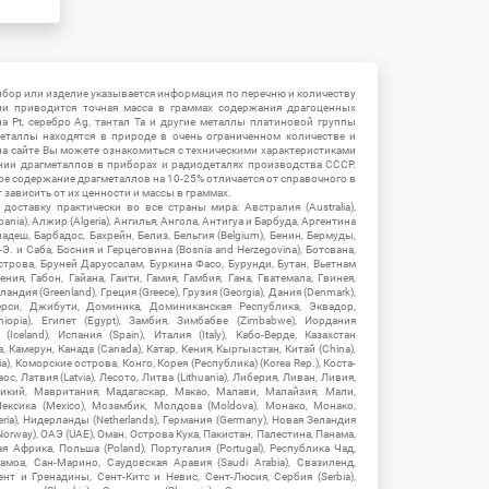
ибор или изделие указывается информация по перечню и количеству
ии приводится точная масса в граммах содержания драгоценных
на Pt, серебро Ag, тантал Ta и другие металлы платиновой группы
еталлы находятся в природе в очень ограниченном количестве и
на сайте Вы можете ознакомиться с техническими характеристиками
нии драгметаллов в приборах и радиодеталях производства СССР.
ое содержание драгметаллов на 10-25% отличается от справочного в
зависить от их ценности и массы в граммах.
ставку практически во все страны мира: Австралия (Australia),
ania), Алжир (Algeria), Ангилья, Ангола, Антигуа и Барбуда, Аргентина
гладеш, Барбадос, Бахрейн, Белиз, Бельгия (Belgium), Бенин, Бермуды,
-Э. и Саба, Босния и Герцеговина (Bosnia and Herzegovina), Ботсвана,
Острова, Бруней Даруссалам, Буркина Фасо, Бурунди, Бутан, Вьетнам
мения, Габон, Гайана, Гаити, Гамия, Гамбия, Гана, Гватемала, Гвинея,
андия (Greenland), Греция (Greece), Грузия (Georgia), Дания (Denmark),
рси, Джибути, Доминика, Доминиканская Республика, Эквадор,
hiopia), Египет (Egypt), Замбия, Зимбабве (Zimbabwe), Иордания
Iceland), Испания (Spain), Италия (Italy), Кабо-Верде, Казахстан
 Камерун, Канада (Canada), Катар, Кения, Кыргызстан, Китай (China),
), Коморские острова, Конго, Корея (Республика) (Korea Rep.), Коста-
ос, Латвия (Latvia), Лесото, Литва (Lithuania), Либерия, Ливан, Ливия,
икий, Мавритания, Мадагаскар, Макао, Малави, Малайзия, Мали,
ексика (Mexico), Мозамбик, Молдова (Moldova), Монако, Монако,
eria), Нидерланды (Netherlands), Германия (Germany), Новая Зеландия
Norway), ОАЭ (UAE), Оман, Острова Кука, Пакистан, Палестина, Панама,
 Африка, Польша (Poland), Португалия (Portugal), Республика Чад,
амоа, Сан-Марино, Саудовская Аравия (Saudi Arabia), Свазиленд,
нт и Гренадины, Сент-Китс и Невис, Сент-Люсия, Сербия (Serbia),