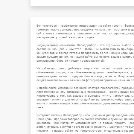
Вся текстовая и графическая информация на сайте несет информат
геометрические размеры, вес, содержание, комплект поставки и д
сайте могут изменяться в зависимости от партии производств
информацию уточняйте в отделе продаж.
Ведущий интернет-магазин Западприбор - это огромный выбор 
соотношению цена и качество. Чтобы Вы могли купить прибор
конкурентов и всегда готовы предложить более низкую цену. М
самым лучшим ценам. На нашем сайте Вы можете дешево купить к
временем приборы от лучших производителей.
На сайте постоянно действует акция «Куплю по лучшей цене» -
объявлений, форум, или объявление другого онлайн-сервиса) у 
меньшая цена, то мы продадим Вам его еще дешевле! Покупател
скидка за оставленный отзыв или фотографии применения наших т
В прайс-листе указана не вся номенклатура предлагаемой продукц
лист можете узнать, связавшись с менеджерами. Также у наших 
информацию о том, как дешево и выгодно купить измерительны
электронная почта для консультаций по вопросам приобретения,
возле описания товара. У нас самые квалифицированные сотрудни
цена.
Интернет магазин Западприбор - официальный дилер заводов изг
Наша цель - продажа товаров высокого качества с лучшими цено
клиентов. Наш интернет магазинможет не только продать не
дополнительные услуги по его поверке, ремонту и монтажу. Чтобы 
покупки на нашем сайте, мы предусмотрели специальные гара