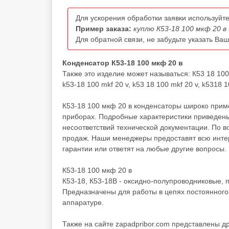
Для ускорения обработки заявки используйте
Пример заказа:
куплю К53-18 100 мкф 20 в 
Для обратной связи, не забудьте указать Ва
Конденсатор К53-18 100 мкф 20 в
Также это изделие может называться: К53 18 10
k53-18 100 mkf 20 v, k53 18 100 mkf 20 v, k5318 
К53-18 100 мкф 20 в конденсаторы широко приме
приборах. Подробные характеристики приведены
несоответствий технической документации. По 
продаж. Наши менеджеры предоставят всю инте
гарантии или ответят на любые другие вопросы.
К53-18 100 мкф 20 в
К53-18, К53-18В - оксидно-полупроводниковые, 
Предназначены для работы в цепях постоянного
аппаратуре.
Также на сайте zapadpribor.com представлены д