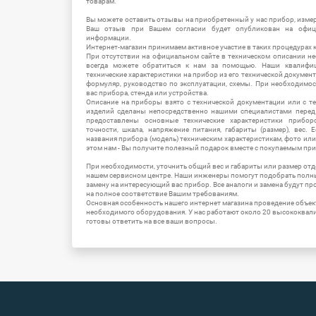
товарам.
Вы можете оставить отзывы на приобретенный у нас прибор, измер
Ваш отзыв при Вашем согласии будет опубликован на офици
информации.
Интернет-магазин принимаем активное участие в таких процедурах к
При отсутствии на официальном сайте в техническом описании 
всегда можете обратиться к нам за помощью. Наши квалифи
технические характеристики на прибор из его технической документ
формуляр, руководство по эксплуатации, схемы. При необходимо
вас прибора, стенда или устройства.
Описание на приборы взято с технической документации или с т
изделий сделаны непосредственно нашими специалистами перед 
предоставлены основные технические характеристики приборо
точности, шкала, напряжение питания, габариты (размер), вес.
названия прибора (модель) техническим характеристикам, фото ил
этом нам - Вы получите полезный подарок вместе с покупаемым пр
При необходимости, уточнить общий вес и габариты или размер отд
нашем сервисном центре. Наши инженеры помогут подобрать полн
замену на интересующий вас прибор. Все аналоги и замена будут п
на полное соответствие Вашим требованиям.
Основная особенность нашего интернет магазина проведение объе
необходимого оборудования. У нас работают около 20 высококва
готовы ответить на все ваши вопросы.