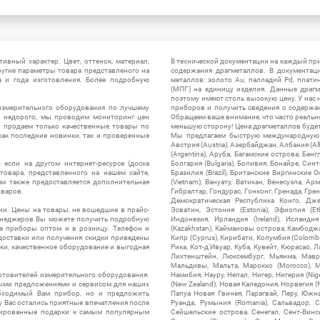
ивный характер. Цвет, оттенок, материал,
В технической документации на каждый пр
ругие параметры товара представленого на
содержания драгметаллов. В документац
а и года изготовления. Более подробную
металлов: золото Au, палладий Pd, плати
(МПГ) на единицу изделия. Данные драгм
поэтому имеют столь высокую цену. У нас 
измерительного оборудования по лучшему
приборов и получить сведения о содержа
ы недорого, мы проводим мониторинг цен
Обращаем ваше внимание, что часто реальн
ы продаем только качественные товары по
меньшую сторону! Цена драгметаллов будет 
ак последние новинки, так и проверенные
Мы предлагаем быструю международную до
Австрия (Austria), Азербайджан, Албания (Alb
(Argentina), Аруба, Багамские острова, Бан
 если на другом интернет-ресурсе (доска
Болгария (Bulgaria), Боливия, Бонайре, Синт
товара, представленного на нашем сайте,
Бразилия (Brazil), Британские Виргинские 
ям также предоставляется дополнительная
(Vietnam), Вануату, Ватикан, Венесуэла, Ар
оваров.
Гибралтар, Гондурас, Гонконг, Гренада, Гренл
Демократическая Республика Конго, Дже
ии. Цены на товары, не вошедшие в прайс-
Эсватин, Эстония (Estonia), Эфиопия (Et
менеджеров Вы можете получить подробную
Индонезия, Ирландия (Ireland), Исландия (
е приборы оптом и в розницу. Телефон и
(Kazakhstan), Каймановы острова, Камбоджа,
 доставки или получения скидки приведены
Кипр (Cyprus), Кирибати, Колумбия (Colombia
ки, качественное оборудование и выгодная
Рика, Кот-д'Ивуар, Куба, Кувейт, Кюрасао, Ла
Лихтенштейн, Люксембург, Мьянма, Мавр
Мальдивы, Мальта, Марокко (Morocco), М
отовителей измерительного оборудования.
Намибия, Науру, Непал, Нигер, Нигерия (Nig
выми предложениями и сервисом для наших
(New Zealand), Новая Каледония, Норвегия (
обходимый Вам прибор, но и предложить
Папуа Новая Гвинея, Парагвай, Перу, Южная
у Вас остались приятные впечатления после
Руанда, Румыния (Romania), Сальвадор, С
нтированные подарки к самым популярным
Сейшельские острова, Сенегал, Сент-Винсе