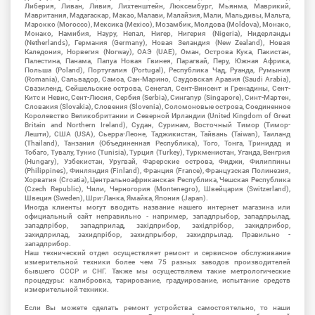
Либерия, Ливан, Ливия, Лихтенштейн, Люксембург, Мьянма, Маврикий,
Мавритания, Мадагаскар, Макао, Малави, Малайзия, Мали, Мальдивы, Мальта,
Марокко (Morocco), Мексика (Mexico), Мозамбик, Молдова (Moldova), Монако,
Монако, Намибия, Науру, Непал, Нигер, Нигерия (Nigeria), Нидерланды
(Netherlands), Германия (Germany), Новая Зеландия (New Zealand), Новая
Каледония, Норвегия (Norway), ОАЭ (UAE), Оман, Острова Кука, Пакистан,
Палестина, Панама, Папуа Новая Гвинея, Парагвай, Перу, Южная Африка,
Польша (Poland), Португалия (Portugal), Республика Чад, Руанда, Румыния
(Romania), Сальвадор, Самоа, Сан-Марино, Саудовская Аравия (Saudi Arabia),
Свазиленд, Сейшельские острова, Сенегал, Сент-Винсент и Гренадины, Сент-
Китс и Невис, Сент-Люсия, Сербия (Serbia), Сингапур (Singapore), Синт-Мартен,
Словакия (Slovakia), Словения (Slovenia), Соломоновые острова, Соединенное
Королевство Великобритании и Северной Ирландии (United Kingdom of Great
Britain and Northern Ireland), Судан, Суринам, Восточный Тимор (Тимор-
Лешти), США (USA), Сьерра-Леоне, Таджикистан, Тайвань (Taiwan), Таиланд
(Thailand), Танзания (Объединенная Республика), Того, Тонга, Тринидад и
Тобаго, Тувалу, Тунис (Tunisia), Турция (Turkey), Туркменистан, Уганда, Венгрия
(Hungary), Узбекистан, Уругвай, Фарерские острова, Фиджи, Филиппины
(Philippines), Финляндия (Finland), Франция (France), Французская Полинезия,
Хорватия (Croatia), Центральноафриканская Республика, Чешская Республика
(Czech Republic), Чили, Черногория (Montenegro), Швейцария (Switzerland),
Швеция (Sweden), Шри-Ланка, Ямайка, Япония (Japan).
Иногда клиенты могут вводить название нашего интернет магазина или
официальный сайт неправильно - например, западпрыбор, западпрылад,
западпрібор, западприлад, західприбор, західпрібор, захидприбор,
захидприлад, захидпрібор, захидпрыбор, захидпрылад. Правильно -
западприбор.
Наш технический отдел осуществляет ремонт и сервисное обслуживание
измерительной техники более чем 75 разных заводов производителей
бывшего СССР и СНГ. Также мы осуществляем такие метрологические
процедуры: калибровка, тарирование, градуирование, испытание средств
измерительной техники.
Если Вы можете сделать ремонт устройства самостоятельно, то наши