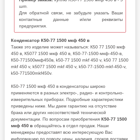
шт.
Для обратной связи, не забудьте указать Ваши
контактные данные и/или реквизиты
предприятия.
Конденсатор К50-77 1500 мкф 450 в
Также это изделие может называться: К50 77 1500 мкф
450 в, К5077 1500 мкф 450 в, К50-77-1500-мкф-450-в,
К50-771500мкф450в, k50-77 1500 mkf 450 v, k50 77 1500
mkf 450 v, k5077 1500 mkf 450 v, k50-77-1500-mkf-450-v,
k50-771500mkf450v.
К50-77 1500 мкф 450 в конденсаторы широко
применяются в разных электро-, радио- и контрольно-
измерительных приборах. Подробные характеристики
приведены ниже. Мы даем гарантию на отсутствие
брака или других несоответствий технической
документации. По вопросам приобретения
К50-77 1500
мкф 450 в
обращайтесь в отдел продаж. Наши
менеджеры предоставят всю интересующую Вас
информацию по поводу цены, наличия, сроков доставки,