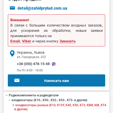
detali@zahidprylad.com.ua
Внимание!
В связи с большим количеством входных заказов,
для ускорения их обработки, новые заявки
принимаются только на
Email
,
Viber
и через кнопку
Заказать
Украина, Львов
ул. Городоцкая, 222
+38 (050) 478-15-48
Пн-Пт 8:00 - 18:00
Написать нам
Радиокомпоненты и радиодетали
конденсаторы (К10-, К50-, К52-, К53-, К73- и другие)
конденсаторы разные (К10, К15У, К40, К50, К73, КВИ, КМ, КТ4
и другие)