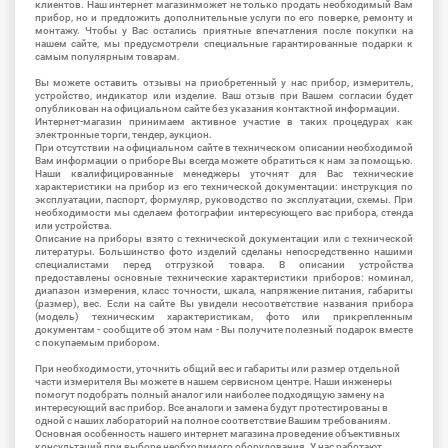
клиентов. Наш интернет магазинможет не только продать необходимый Вам
прибор, но и предложить дополнительные услуги по его поверке, ремонту и
монтажу. Чтобы у Вас остались приятные впечатления после покупки на
нашем сайте, мы предусмотрели специальные гарантированные подарки к
самым популярным товарам.
Вы можете оставить отзывы на приобретенный у нас прибор, измеритель,
устройство, индикатор или изделие. Ваш отзыв при Вашем согласии будет
опубликован на официальном сайте без указания контактной информации.
Интернет-магазин принимаем активное участие в таких процедурах как
электронные торги, тендер, аукцион.
При отсутствии на официальном сайте в техническом описании необходимой
Вам информации о приборе Вы всегда можете обратиться к нам за помощью.
Наши квалифицированные менеджеры уточнят для Вас технические
характеристики на прибор из его технической документации: инструкция по
эксплуатации, паспорт, формуляр, руководство по эксплуатации, схемы. При
необходимости мы сделаем фотографии интересующего вас прибора, стенда
или устройства.
Описание на приборы взято с технической документации или с технической
литературы. Большинство фото изделий сделаны непосредственно нашими
специалистами перед отгрузкой товара. В описании устройства
предоставлены основные технические характеристики приборов: номинал,
диапазон измерения, класс точности, шкала, напряжение питания, габариты
(размер), вес. Если на сайте Вы увидели несоответствие названия прибора
(модель) техническим характеристикам, фото или прикрепленным
документам - сообщите об этом нам - Вы получите полезный подарок вместе
с покупаемым прибором.
При необходимости, уточнить общий вес и габариты или размер отдельной
части измерителя Вы можете в нашем сервисном центре. Наши инженеры
помогут подобрать полный аналог или наиболее подходящую замену на
интересующий вас прибор. Все аналоги и замена будут протестированы в
одной с наших лабораторий на полное соответствие Вашим требованиям.
Основная особенность нашего интернет магазина проведение объективных
консультаций при выборе необходимого оборудования. У нас работают