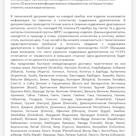
около 20 высококвалифицированных специалистов, которые готовы
ответить на все ваши вопросы.
В технической документации на каждый прибор или изделие указывается
информация по перечню и количеству содержания драгметаллов. В
документации приводится точная масса в граммах содержания драгоценных
металлов: золото Au, палладий Pd, платина Pt, серебро Ag, тантал Ta и другие
металлы платиновой группы (МПГ) на единицу изделия. Данные драгметаллы
находятся в природе в очень ограниченном количестве и поэтому имеют
столь высокую цену. У нас на сайте Вы можете ознакомиться с техническими
характеристиками приборов и получить сведения о содержании
драгметаллов в приборах и радиодеталях производства СССР. Обращаем
ваше внимание, что часто реальное содержание драгметаллов на 10-25%
отличается от справочного в меньшую сторону! Цена драгметаллов будет
зависить от их ценности и массы в граммах.
Мы предлагаем быструю международную доставку практически во все
страны мира: Австралия (Australia), Австрия (Austria), Азербайджан, Албания
(Albania), Алжир (Algeria), Ангилья, Ангола, Антигуа и Барбуда, Аргентина
(Argentina), Аруба, Багамские острова, Бангладеш, Барбадос, Бахрейн, Белиз,
Бельгия (Belgium), Бенин, Бермуды, Болгария (Bulgaria), Боливия, Бонайре,
Синт-Э. и Саба, Босния и Герцеговина (Bosnia and Herzegovina), Ботсвана,
Бразилия (Brazil), Британские Виргинские Острова, Бруней Даруссалам,
Буркина Фасо, Бурунди, Бутан, Вьетнам (Vietnam), Вануату, Ватикан, Венесуэла,
Армения, Габон, Гайана, Гаити, Гамия, Гамбия, Гана, Гватемала, Гвинея,
Гибралтар, Гондурас, Гонконг, Гренада, Гренландия (Greenland), Греция
(Greece), Грузия (Georgia), Дания (Denmark), Демократическая Республика
Конго, Джерси, Джибути, Доминика, Доминиканская Республика, Эквадор,
Эсватин, Эстония (Estonia), Эфиопия (Ethiopia), Египет (Egypt), Замбия,
Зимбабве (Zimbabwe), Иордания Индонезия, Ирландия (Ireland), Исландия
(Iceland), Испания (Spain), Италия (Italy), Кабо-Верде, Казахстан (Kazakhstan),
Каймановы острова, Камбоджа, Камерун, Канада (Canada), Катар, Кения,
Кыргызстан, Китай (China), Кипр (Cyprus), Кирибати, Колумбия (Colombia),
Коморские острова, Конго, Корея (Республика) (Korea Rep.), Коста-Рика, Кот-
д'Ивуар, Куба, Кувейт, Кюрасао, Лаос, Латвия (Latvia), Лесото, Литва (Lithuania),