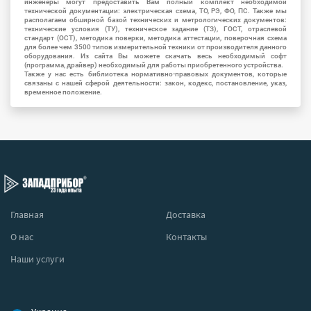
инженеры могут предоставить Вам полный комплект необходимой
технической документации: электрическая схема, ТО, РЭ, ФО, ПС. Также мы
располагаем обширной базой технических и метрологических документов:
технические условия (ТУ), техническое задание (ТЗ), ГОСТ, отраслевой
стандарт (ОСТ), методика поверки, методика аттестации, поверочная схема
для более чем 3500 типов измерительной техники от производителя данного
оборудования. Из сайта Вы можете скачать весь необходимый софт
(программа, драйвер) необходимый для работы приобретенного устройства.
Также у нас есть библиотека нормативно-правовых документов, которые
связаны с нашей сферой деятельности: закон, кодекс, постановление, указ,
временное положение.
Главная
Доставка
О нас
Контакты
Наши услуги