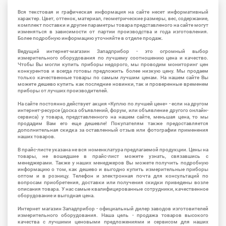
Вся текстовая и графическая информация на сайте несет информативный
характер. Цвет, оттенок, материал, геометрические размеры, вес, содержание,
комплект поставки и другие параметры товара представленого на сайте могут
изменяться в зависимости от партии производства и года изготовления.
Более подробную информацию уточняйте в отделе продаж.
Ведущий интернет-магазин Западприбор - это огромный выбор
измерительного оборудования по лучшему соотношению цена и качество.
Чтобы Вы могли купить приборы недорого, мы проводим мониторинг цен
конкурентов и всегда готовы предложить более низкую цену. Мы продаем
только качественные товары по самым лучшим ценам. На нашем сайте Вы
можете дешево купить как последние новинки, так и проверенные временем
приборы от лучших производителей.
На сайте постоянно действует акция «Куплю по лучшей цене» - если на другом
интернет-ресурсе (доска объявлений, форум, или объявление другого онлайн-
сервиса) у товара, представленного на нашем сайте, меньшая цена, то мы
продадим Вам его еще дешевле! Покупателям также предоставляется
дополнительная скидка за оставленный отзыв или фотографии применения
наших товаров.
В прайс-листе указана не вся номенклатура предлагаемой продукции. Цены на
товары, не вошедшие в прайс-лист можете узнать, связавшись с
менеджерами. Также у наших менеджеров Вы можете получить подробную
информацию о том, как дешево и выгодно купить измерительные приборы
оптом и в розницу. Телефон и электронная почта для консультаций по
вопросам приобретения, доставки или получения скидки приведены возле
описания товара. У нас самые квалифицированные сотрудники, качественное
оборудование и выгодная цена.
Интернет магазин Западприбор - официальный дилер заводов изготовителей
измерительного оборудования. Наша цель - продажа товаров высокого
качества с лучшими ценовыми предложениями и сервисом для наших