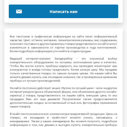
Написать нам
Вся текстовая и графическая информация на сайте несет информативный
характер. Цвет, оттенок, материал, геометрические размеры, вес, содержание,
комплект поставки и другие параметры товара представленого на сайте могут
изменяться в зависимости от партии производства и года изготовления.
Более подробную информацию уточняйте в отделе продаж.
Ведущий интернет-магазин Западприбор - это огромный выбор
измерительного оборудования по лучшему соотношению цена и качество.
Чтобы Вы могли купить приборы недорого, мы проводим мониторинг цен
конкурентов и всегда готовы предложить более низкую цену. Мы продаем
только качественные товары по самым лучшим ценам. На нашем сайте Вы
можете дешево купить как последние новинки, так и проверенные временем
приборы от лучших производителей.
На сайте постоянно действует акция «Куплю по лучшей цене» - если на другом
интернет-ресурсе (доска объявлений, форум, или объявление другого онлайн-
сервиса) у товара, представленного на нашем сайте, меньшая цена, то мы
продадим Вам его еще дешевле! Покупателям также предоставляется
дополнительная скидка за оставленный отзыв или фотографии применения
наших товаров.
В прайс-листе указана не вся номенклатура предлагаемой продукции. Цены на
товары, не вошедшие в прайс-лист можете узнать, связавшись с
менеджерами. Также у наших менеджеров Вы можете получить подробную
информацию о том, как дешево и выгодно купить измерительные приборы