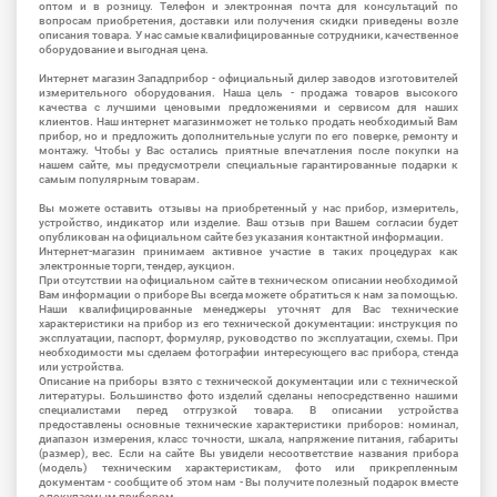
оптом и в розницу. Телефон и электронная почта для консультаций по
вопросам приобретения, доставки или получения скидки приведены возле
описания товара. У нас самые квалифицированные сотрудники, качественное
оборудование и выгодная цена.
Интернет магазин Западприбор - официальный дилер заводов изготовителей
измерительного оборудования. Наша цель - продажа товаров высокого
качества с лучшими ценовыми предложениями и сервисом для наших
клиентов. Наш интернет магазинможет не только продать необходимый Вам
прибор, но и предложить дополнительные услуги по его поверке, ремонту и
монтажу. Чтобы у Вас остались приятные впечатления после покупки на
нашем сайте, мы предусмотрели специальные гарантированные подарки к
самым популярным товарам.
Вы можете оставить отзывы на приобретенный у нас прибор, измеритель,
устройство, индикатор или изделие. Ваш отзыв при Вашем согласии будет
опубликован на официальном сайте без указания контактной информации.
Интернет-магазин принимаем активное участие в таких процедурах как
электронные торги, тендер, аукцион.
При отсутствии на официальном сайте в техническом описании необходимой
Вам информации о приборе Вы всегда можете обратиться к нам за помощью.
Наши квалифицированные менеджеры уточнят для Вас технические
характеристики на прибор из его технической документации: инструкция по
эксплуатации, паспорт, формуляр, руководство по эксплуатации, схемы. При
необходимости мы сделаем фотографии интересующего вас прибора, стенда
или устройства.
Описание на приборы взято с технической документации или с технической
литературы. Большинство фото изделий сделаны непосредственно нашими
специалистами перед отгрузкой товара. В описании устройства
предоставлены основные технические характеристики приборов: номинал,
диапазон измерения, класс точности, шкала, напряжение питания, габариты
(размер), вес. Если на сайте Вы увидели несоответствие названия прибора
(модель) техническим характеристикам, фото или прикрепленным
документам - сообщите об этом нам - Вы получите полезный подарок вместе
с покупаемым прибором.