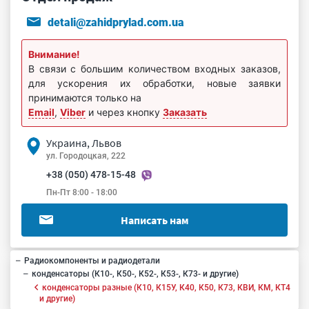
detali@zahidprylad.com.ua
Внимание!
В связи с большим количеством входных заказов,
для ускорения их обработки, новые заявки
принимаются только на
Email
,
Viber
и через кнопку
Заказать
Украина, Львов
ул. Городоцкая, 222
+38 (050) 478-15-48
Пн-Пт 8:00 - 18:00
Написать нам
Радиокомпоненты и радиодетали
конденсаторы (К10-, К50-, К52-, К53-, К73- и другие)
конденсаторы разные (К10, К15У, К40, К50, К73, КВИ, КМ, КТ4
и другие)