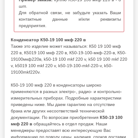
шт.
Для обратной связи, не забудьте указать Ваши
контактные данные и/или реквизиты
предприятия.
Конденсатор К50-19 100 мкф 220 в
Также это изделие может называться: К50 19 100 мкф
220 в, К5019 100 мкф 220 в, К50-19-100-мкф-220-в, К50-
19100мкф220в, k50-19 100 mkf 220 v, k50 19 100 mkf 220
v, k5019 100 mkf 220 v, k50-19-100-mkf-220-v, k50-
19100mkf220v.
К50-19 100 мкф 220 в конденсаторы широко
применяются в разных электро-, радио- и контрольно-
измерительных приборах. Подробные характеристики
приведены ниже. Мы даем гарантию на отсутствие
брака или других несоответствий технической
документации. По вопросам приобретения
К50-19 100
мкф 220 в
обращайтесь в отдел продаж. Наши
менеджеры предоставят всю интересующую Вас
информацию по поводу цены, наличия, сроков доставки,