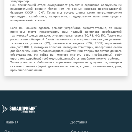
западприбор.
Наш технический отдел осуществляет ремонт и сервисное обслуживание
измерительной техники более чем 75 разных заводов производителей
бывшего СССР и СНГ. Также мы осуществляем такие метрологические
процедуры: калибровка, тарирование, градуирование, испытание средств
измерительной техники.
Если Вы можете сделать ремонт устройства самостоятельно, то наши
инженеры могут предоставить Вам полный комплект необходимой
технической документации: электрическая схема, ТО, РЭ, ФО, ПС. Также мы
располагаем обширной базой технических и метрологических документов:
технические условия (ТУ), техническое задание (ТЗ), ГОСТ, отраслевой
стандарт (ОСТ), методика поверки, методика аттестации, поверочная схема
для более чем 3500 типов измерительной техники от производителя данного
оборудования. Из сайта Вы можете скачать весь необходимый софт
(программа, драйвер) необходимый для работы приобретенного устройства.
Также у нас есть библиотека нормативно-правовых документов, которые
связаны с нашей сферой деятельности: закон, кодекс, постановление, указ,
временное положение.
Главная
Доставка
О нас
Контакты