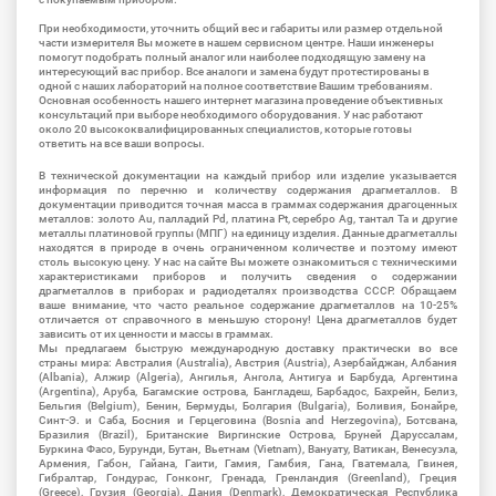
При необходимости, уточнить общий вес и габариты или размер отдельной
части измерителя Вы можете в нашем сервисном центре. Наши инженеры
помогут подобрать полный аналог или наиболее подходящую замену на
интересующий вас прибор. Все аналоги и замена будут протестированы в
одной с наших лабораторий на полное соответствие Вашим требованиям.
Основная особенность нашего интернет магазина проведение объективных
консультаций при выборе необходимого оборудования. У нас работают
около 20 высококвалифицированных специалистов, которые готовы
ответить на все ваши вопросы.
В технической документации на каждый прибор или изделие указывается
информация по перечню и количеству содержания драгметаллов. В
документации приводится точная масса в граммах содержания драгоценных
металлов: золото Au, палладий Pd, платина Pt, серебро Ag, тантал Ta и другие
металлы платиновой группы (МПГ) на единицу изделия. Данные драгметаллы
находятся в природе в очень ограниченном количестве и поэтому имеют
столь высокую цену. У нас на сайте Вы можете ознакомиться с техническими
характеристиками приборов и получить сведения о содержании
драгметаллов в приборах и радиодеталях производства СССР. Обращаем
ваше внимание, что часто реальное содержание драгметаллов на 10-25%
отличается от справочного в меньшую сторону! Цена драгметаллов будет
зависить от их ценности и массы в граммах.
Мы предлагаем быструю международную доставку практически во все
страны мира: Австралия (Australia), Австрия (Austria), Азербайджан, Албания
(Albania), Алжир (Algeria), Ангилья, Ангола, Антигуа и Барбуда, Аргентина
(Argentina), Аруба, Багамские острова, Бангладеш, Барбадос, Бахрейн, Белиз,
Бельгия (Belgium), Бенин, Бермуды, Болгария (Bulgaria), Боливия, Бонайре,
Синт-Э. и Саба, Босния и Герцеговина (Bosnia and Herzegovina), Ботсвана,
Бразилия (Brazil), Британские Виргинские Острова, Бруней Даруссалам,
Буркина Фасо, Бурунди, Бутан, Вьетнам (Vietnam), Вануату, Ватикан, Венесуэла,
Армения, Габон, Гайана, Гаити, Гамия, Гамбия, Гана, Гватемала, Гвинея,
Гибралтар, Гондурас, Гонконг, Гренада, Гренландия (Greenland), Греция
(Greece), Грузия (Georgia), Дания (Denmark), Демократическая Республика