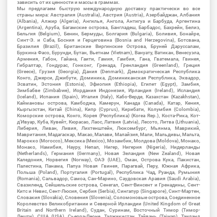
зависить от их ценности и массы в граммах.
Мы предлагаем быструю международную доставку практически во все
страны мира: Австралия (Australia), Австрия (Austria), Азербайджан, Албания
(Albania), Алжир (Algeria), Ангилья, Ангола, Антигуа и Барбуда, Аргентина
(Argentina), Аруба, Багамские острова, Бангладеш, Барбадос, Бахрейн, Белиз,
Бельгия (Belgium), Бенин, Бермуды, Болгария (Bulgaria), Боливия, Бонайре,
Синт-Э. и Саба, Босния и Герцеговина (Bosnia and Herzegovina), Ботсвана,
Бразилия (Brazil), Британские Виргинские Острова, Бруней Даруссалам,
Буркина Фасо, Бурунди, Бутан, Вьетнам (Vietnam), Вануату, Ватикан, Венесуэла,
Армения, Габон, Гайана, Гаити, Гамия, Гамбия, Гана, Гватемала, Гвинея,
Гибралтар, Гондурас, Гонконг, Гренада, Гренландия (Greenland), Греция
(Greece), Грузия (Georgia), Дания (Denmark), Демократическая Республика
Конго, Джерси, Джибути, Доминика, Доминиканская Республика, Эквадор,
Эсватин, Эстония (Estonia), Эфиопия (Ethiopia), Египет (Egypt), Замбия,
Зимбабве (Zimbabwe), Иордания Индонезия, Ирландия (Ireland), Исландия
(Iceland), Испания (Spain), Италия (Italy), Кабо-Верде, Казахстан (Kazakhstan),
Каймановы острова, Камбоджа, Камерун, Канада (Canada), Катар, Кения,
Кыргызстан, Китай (China), Кипр (Cyprus), Кирибати, Колумбия (Colombia),
Коморские острова, Конго, Корея (Республика) (Korea Rep.), Коста-Рика, Кот-
д'Ивуар, Куба, Кувейт, Кюрасао, Лаос, Латвия (Latvia), Лесото, Литва (Lithuania),
Либерия, Ливан, Ливия, Лихтенштейн, Люксембург, Мьянма, Маврикий,
Мавритания, Мадагаскар, Макао, Малави, Малайзия, Мали, Мальдивы, Мальта,
Марокко (Morocco), Мексика (Mexico), Мозамбик, Молдова (Moldova), Монако,
Монако, Намибия, Науру, Непал, Нигер, Нигерия (Nigeria), Нидерланды
(Netherlands), Германия (Germany), Новая Зеландия (New Zealand), Новая
Каледония, Норвегия (Norway), ОАЭ (UAE), Оман, Острова Кука, Пакистан,
Палестина, Панама, Папуа Новая Гвинея, Парагвай, Перу, Южная Африка,
Польша (Poland), Португалия (Portugal), Республика Чад, Руанда, Румыния
(Romania), Сальвадор, Самоа, Сан-Марино, Саудовская Аравия (Saudi Arabia),
Свазиленд, Сейшельские острова, Сенегал, Сент-Винсент и Гренадины, Сент-
Китс и Невис, Сент-Люсия, Сербия (Serbia), Сингапур (Singapore), Синт-Мартен,
Словакия (Slovakia), Словения (Slovenia), Соломоновые острова, Соединенное
Королевство Великобритании и Северной Ирландии (United Kingdom of Great
Britain and Northern Ireland), Судан, Суринам, Восточный Тимор (Тимор-
Лешти), США (USA), Сьерра-Леоне, Таджикистан, Тайвань (Taiwan), Таиланд