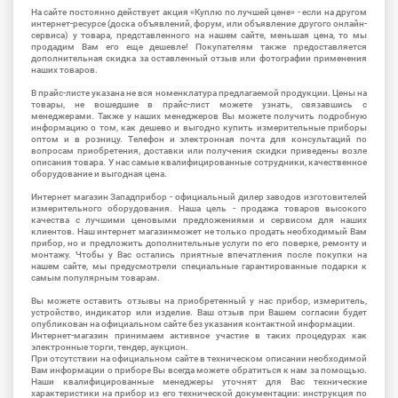
На сайте постоянно действует акция «Куплю по лучшей цене» - если на другом
интернет-ресурсе (доска объявлений, форум, или объявление другого онлайн-
сервиса) у товара, представленного на нашем сайте, меньшая цена, то мы
продадим Вам его еще дешевле! Покупателям также предоставляется
дополнительная скидка за оставленный отзыв или фотографии применения
наших товаров.
В прайс-листе указана не вся номенклатура предлагаемой продукции. Цены на
товары, не вошедшие в прайс-лист можете узнать, связавшись с
менеджерами. Также у наших менеджеров Вы можете получить подробную
информацию о том, как дешево и выгодно купить измерительные приборы
оптом и в розницу. Телефон и электронная почта для консультаций по
вопросам приобретения, доставки или получения скидки приведены возле
описания товара. У нас самые квалифицированные сотрудники, качественное
оборудование и выгодная цена.
Интернет магазин Западприбор - официальный дилер заводов изготовителей
измерительного оборудования. Наша цель - продажа товаров высокого
качества с лучшими ценовыми предложениями и сервисом для наших
клиентов. Наш интернет магазинможет не только продать необходимый Вам
прибор, но и предложить дополнительные услуги по его поверке, ремонту и
монтажу. Чтобы у Вас остались приятные впечатления после покупки на
нашем сайте, мы предусмотрели специальные гарантированные подарки к
самым популярным товарам.
Вы можете оставить отзывы на приобретенный у нас прибор, измеритель,
устройство, индикатор или изделие. Ваш отзыв при Вашем согласии будет
опубликован на официальном сайте без указания контактной информации.
Интернет-магазин принимаем активное участие в таких процедурах как
электронные торги, тендер, аукцион.
При отсутствии на официальном сайте в техническом описании необходимой
Вам информации о приборе Вы всегда можете обратиться к нам за помощью.
Наши квалифицированные менеджеры уточнят для Вас технические
характеристики на прибор из его технической документации: инструкция по