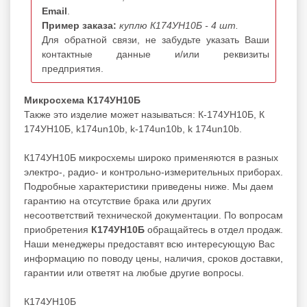
Email
.
Пример заказа:
куплю К174УН10Б - 4 шт.
Для обратной связи, не забудьте указать Ваши
контактные данные и/или реквизиты
предприятия.
Микросхема К174УН10Б
Также это изделие может называться: К-174УН10Б, К
174УН10Б, k174un10b, k-174un10b, k 174un10b.
К174УН10Б микросхемы широко применяются в разных
электро-, радио- и контрольно-измерительных приборах.
Подробные характеристики приведены ниже. Мы даем
гарантию на отсутствие брака или других
несоответствий технической документации. По вопросам
приобретения
К174УН10Б
обращайтесь в отдел продаж.
Наши менеджеры предоставят всю интересующую Вас
информацию по поводу цены, наличия, сроков доставки,
гарантии или ответят на любые другие вопросы.
К174УН10Б