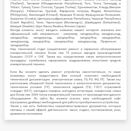
(Thailand), Танзания (Объединенная Республика), Того, Тонга, Тринидад и
Тобаго, Тувалу, Тунис (Tunisia), Турция (Turkey), Туркменистан, Уганда, Венгрия
(Hungary), Узбекистан, Уругвай, Фарерские острова, Фиджи, Филиппины
(Philippines), Финляндия (Finland), Франция (France), Французская Полинезия,
Хорватия (Croatia), Центральноафриканская Республика, Чешская Республика
(Czech Republic), Чили, Черногория (Montenegro), Швейцария (Switzerland),
Швеция (Sweden), Шри-Ланка, Ямайка, Япония (Japan).
Иногда клиенты могут вводить название нашего интернет магазина или
официальный сайт неправильно - например, западпрыбор, западпрылад,
западпрібор, западприлад, західприбор, західпрібор, захидприбор,
захидприлад, захидпрібор, захидпрыбор, захидпрылад. Правильно -
западприбор.
Наш технический отдел осуществляет ремонт и сервисное обслуживание
измерительной техники более чем 75 разных заводов производителей
бывшего СССР и СНГ. Также мы осуществляем такие метрологические
процедуры: калибровка, тарирование, градуирование, испытание средств
измерительной техники.
Если Вы можете сделать ремонт устройства самостоятельно, то наши
инженеры могут предоставить Вам полный комплект необходимой
технической документации: электрическая схема, ТО, РЭ, ФО, ПС. Также мы
располагаем обширной базой технических и метрологических документов:
технические условия (ТУ), техническое задание (ТЗ), ГОСТ, отраслевой
стандарт (ОСТ), методика поверки, методика аттестации, поверочная схема
для более чем 3500 типов измерительной техники от производителя данного
оборудования. Из сайта Вы можете скачать весь необходимый софт
(программа, драйвер) необходимый для работы приобретенного устройства.
Также у нас есть библиотека нормативно-правовых документов, которые
связаны с нашей сферой деятельности: закон, кодекс, постановление, указ,
временное положение.