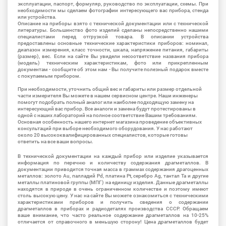
эксплуатации, паспорт, формуляр, руководство по эксплуатации, схемы. При
необходимости мы сделаем фотографии интересующего вас прибора, стенда
или устройства.
Описание на приборы взято с технической документации или с технической
литературы. Большинство фото изделий сделаны непосредственно нашими
специалистами перед отгрузкой товара. В описании устройства
предоставлены основные технические характеристики приборов: номинал,
диапазон измерения, класс точности, шкала, напряжение питания, габариты
(размер), вес. Если на сайте Вы увидели несоответствие названия прибора
(модель) техническим характеристикам, фото или прикрепленным
документам - сообщите об этом нам - Вы получите полезный подарок вместе
с покупаемым прибором.
При необходимости, уточнить общий вес и габариты или размер отдельной
части измерителя Вы можете в нашем сервисном центре. Наши инженеры
помогут подобрать полный аналог или наиболее подходящую замену на
интересующий вас прибор. Все аналоги и замена будут протестированы в
одной с наших лабораторий на полное соответствие Вашим требованиям.
Основная особенность нашего интернет магазина проведение объективных
консультаций при выборе необходимого оборудования. У нас работают
около 20 высококвалифицированных специалистов, которые готовы
ответить на все ваши вопросы.
В технической документации на каждый прибор или изделие указывается
информация по перечню и количеству содержания драгметаллов. В
документации приводится точная масса в граммах содержания драгоценных
металлов: золото Au, палладий Pd, платина Pt, серебро Ag, тантал Ta и другие
металлы платиновой группы (МПГ) на единицу изделия. Данные драгметаллы
находятся в природе в очень ограниченном количестве и поэтому имеют
столь высокую цену. У нас на сайте Вы можете ознакомиться с техническими
характеристиками приборов и получить сведения о содержании
драгметаллов в приборах и радиодеталях производства СССР. Обращаем
ваше внимание, что часто реальное содержание драгметаллов на 10-25%
отличается от справочного в меньшую сторону! Цена драгметаллов будет