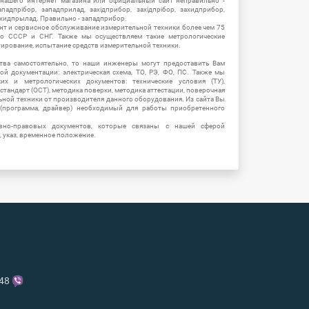
 нашего интернет магазина или официальный сайт неправильно -
адпрібор, западприлад, західприбор, західпрібор, захидприбор,
ахидпрылад. Правильно - западприбор.
нт и сервисное обслуживание измерительной техники более чем 75
о СССР и СНГ. Также мы осуществляем такие метрологические
уирование, испытание средств измерительной техники.
тва самостоятельно, то наши инженеры могут предоставить Вам
й документации: электрическая схема, ТО, РЭ, ФО, ПС. Также мы
их и метрологических документов: технические условия (ТУ),
 стандарт (ОСТ), методика поверки, методика аттестации, поверочная
ьной техники от производителя данного оборудования. Из сайта Вы
(программа, драйвер) необходимый для работы приобретенного
вно-правовых документов, которые связаны с нашей сферой
, указ, временное положение.
-48