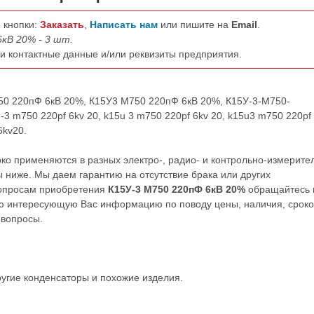
 кнопки:
Заказать
,
Написать нам
или пишите на
Email
.
кВ 20% - 3 шт.
ши контактные данные и/или реквизиты предприятия.
750 220пФ 6кВ 20%, К15У3 М750 220пФ 6кВ 20%, К15У-3-М750-
m750 220pf 6kv 20, k15u 3 m750 220pf 6kv 20, k15u3 m750 220pf
6kv20.
о применяются в разных электро-, радио- и контрольно-измерите
 ниже. Мы даем гарантию на отсутствие брака или других
вопросам приобретения
К15У-3 М750 220пФ 6кВ 20%
обращайтесь 
ю интересующую Вас информацию по поводу цены, наличия, сроко
 вопросы.
ругие
конденсаторы
и похожие изделия.