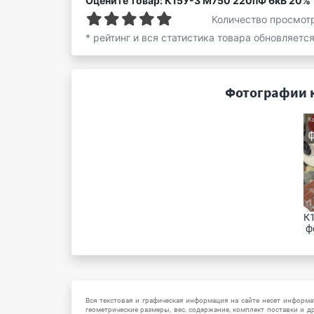
Оцените товар: К15У-3 М750 220пФ 6кВ 20%
Количество просмот
* рейтинг и вся статистика товара обновляетс
Фотографии н
К1
ф
Вся текстовая и графическая информация на сайте несет информат
геометрические размеры, вес, содержание, комплект поставки и д