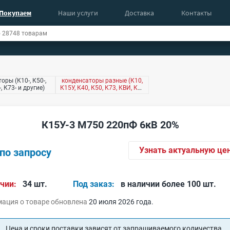
Покупаем
Наши услуги
Доставка
Контакты
оры (К10-, К50-,
конденсаторы разные (К10,
-, К73- и другие)
К15У, К40, К50, К73, КВИ, КМ,
КТ4 и другие)
К15У-3 М750 220пФ 6кВ 20%
Узнать актуальную це
по запросу
чии:
34 шт.
Под заказ:
в наличии более 100 шт.
ация о товаре обновлена
20 июля 2026 года.
Цена и сроки поставки зависят от запрашиваемого количества.