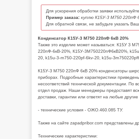
Для ускорения обработки заявки используйте
Пример заказа:
куплю К15У-3 М750 220пФ 6
Для обратной связи, не забудьте указать Ва
Конденсатор К15У-3 М750 220пФ 6кВ 20%
Также это изделие может называться: К15У 3 М
220пФ-6кВ-20%, К15У-3М750220пФ6кВ20%, k15u-3 
20, k15u-3-m750-220pf-6kv-20, k15u-3m750220pf
К15У-3 М750 220пФ 6кВ 20% конденсаторы широк
приборах. Подробные характеристики приведены
несоответствий технической документации. По 
отдел продаж. Наши менеджеры предоставят вс
доставки, гарантии или ответят на любые другие
- технические условия - ОЖО.460.085 ТУ.
Также на сайте zapadpribor.com представлены д
Технические характеристики: