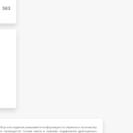
:
563
ибор или изделие указывается информация по перечню и количеству
ии приводится точная масса в граммах содержания драгоценных