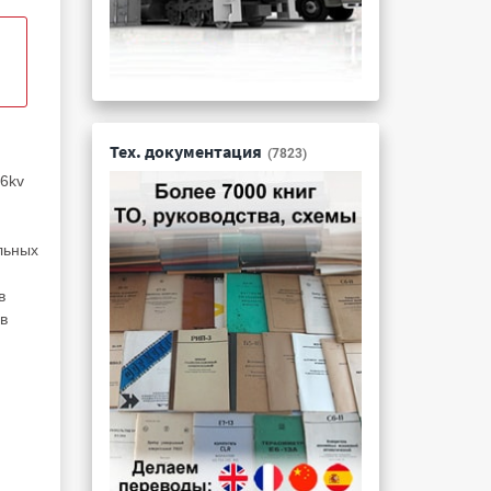
Тех. документация
(7823)
 6kv
льных
в
в