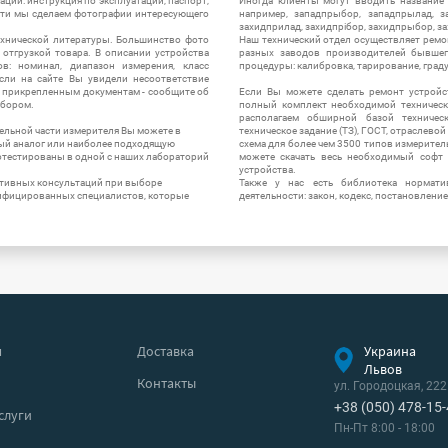
ации: инструкция по эксплуатации, паспорт,
Иногда клиенты могут вводить название
сти мы сделаем фотографии интересующего
например, западпрыбор, западпрылад, зап
захидприлад, захидпрібор, захидпрыбор, з
ехнической литературы. Большинство фото
Наш технический отдел осуществляет ремо
отгрузкой товара. В описании устройства
разных заводов производителей бывшег
в: номинал, диапазон измерения, класс
процедуры: калибровка, тарирование, град
 Если на сайте Вы увидели несоответствие
и прикрепленным документам - сообщите об
Если Вы можете сделать ремонт устройс
ибором.
полный комплект необходимой техническо
располагаем обширной базой техническ
ельной части измерителя Вы можете в
техническое задание (ТЗ), ГОСТ, отраслевой
ый аналог или наиболее подходящую
схема для более чем 3500 типов измерител
ротестированы в одной с наших лабораторий
можете скачать весь необходимый софт 
устройства.
ктивных консультаций при выборе
Также у нас есть библиотека нормати
лифицированных специалистов, которые
деятельности: закон, кодекс, постановление
я
Доставка
Украина
Львов
Контакты
ул. Городоцкая, 222
+38 (050) 478-15
слуги
Пн-Пт 8:00 - 18:00