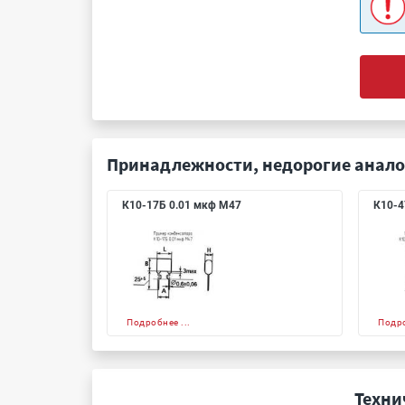
Принадлежности, недорогие анало
К10-17Б 0.01 мкф М47
К10-4
Подробнее ...
Подро
Техни