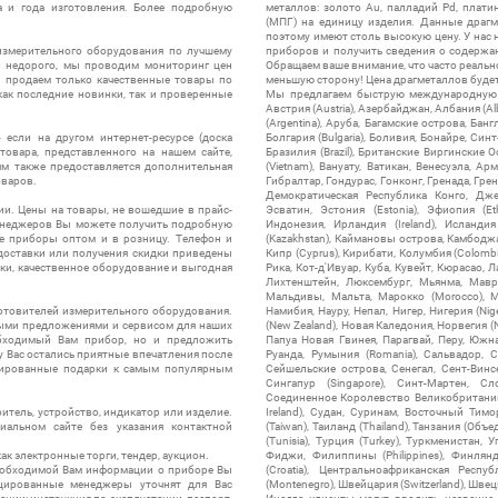
а и года изготовления. Более подробную
металлов: золото Au, палладий Pd, плати
(МПГ) на единицу изделия. Данные драгм
поэтому имеют столь высокую цену. У нас 
измерительного оборудования по лучшему
приборов и получить сведения о содержа
ы недорого, мы проводим мониторинг цен
Обращаем ваше внимание, что часто реальн
ы продаем только качественные товары по
меньшую сторону! Цена драгметаллов будет 
ак последние новинки, так и проверенные
Мы предлагаем быструю международную до
Австрия (Austria), Азербайджан, Албания (Alb
(Argentina), Аруба, Багамские острова, Бан
 если на другом интернет-ресурсе (доска
Болгария (Bulgaria), Боливия, Бонайре, Синт
товара, представленного на нашем сайте,
Бразилия (Brazil), Британские Виргинские 
ям также предоставляется дополнительная
(Vietnam), Вануату, Ватикан, Венесуэла, Ар
оваров.
Гибралтар, Гондурас, Гонконг, Гренада, Гренл
Демократическая Республика Конго, Дже
ии. Цены на товары, не вошедшие в прайс-
Эсватин, Эстония (Estonia), Эфиопия (Et
менеджеров Вы можете получить подробную
Индонезия, Ирландия (Ireland), Исландия (
е приборы оптом и в розницу. Телефон и
(Kazakhstan), Каймановы острова, Камбоджа,
 доставки или получения скидки приведены
Кипр (Cyprus), Кирибати, Колумбия (Colombia
ки, качественное оборудование и выгодная
Рика, Кот-д'Ивуар, Куба, Кувейт, Кюрасао, Ла
Лихтенштейн, Люксембург, Мьянма, Мавр
Мальдивы, Мальта, Марокко (Morocco), М
отовителей измерительного оборудования.
Намибия, Науру, Непал, Нигер, Нигерия (Nig
выми предложениями и сервисом для наших
(New Zealand), Новая Каледония, Норвегия (
обходимый Вам прибор, но и предложить
Папуа Новая Гвинея, Парагвай, Перу, Южная
у Вас остались приятные впечатления после
Руанда, Румыния (Romania), Сальвадор, С
нтированные подарки к самым популярным
Сейшельские острова, Сенегал, Сент-Винсе
Сингапур (Singapore), Синт-Мартен, Сл
Соединенное Королевство Великобритании и
итель, устройство, индикатор или изделие.
Ireland), Судан, Суринам, Восточный Тим
альном сайте без указания контактной
(Taiwan), Таиланд (Thailand), Танзания (Объ
(Tunisia), Турция (Turkey), Туркменистан, 
ак электронные торги, тендер, аукцион.
Фиджи, Филиппины (Philippines), Финлянд
необходимой Вам информации о приборе Вы
(Croatia), Центральноафриканская Респу
цированные менеджеры уточнят для Вас
(Montenegro), Швейцария (Switzerland), Швец