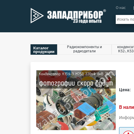
О нас
Радиокомпоненты и
конденсат
Каталог
продукции
радиодетали
К52-, К53
Цена:
В нали
Информ