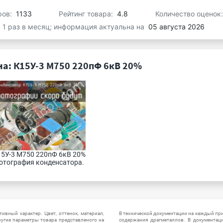
ров:
1133
Рейтинг товара:
4.8
Количество оценок
я 1 раз в месяц; информация актуальна на
05 августа 2026
а: К15У-3 М750 220пФ 6кВ 20%
5У-3 М750 220пФ 6кВ 20% 
отография конденсатора.
ивный характер. Цвет, оттенок, материал,
В технической документации на каждый пр
ругие параметры товара представленого на
содержания драгметаллов. В документац