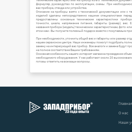
технические характеристики на прибор из его технической документ
формуляр, руководство по эксплуатации, схемы. При необходимо
вас прибора, стенда или устройства.
Описание на приборы взято с технической документации или с т
изделий сделаны непосредственно нашими специалистами перед 
предоставлены основные технические характеристики приборо
точности, шкала, напряжение питания, габариты (размер), вес.
названия прибора (модель) техническим характеристикам, фото ил
этом нам - Вы получите полезный подарок вместе с покупаемым пр
При необходимости, уточнить общий вес и габариты или размер отд
нашем сервисном центре. Наши инженеры помогут подобрать полн
замену на интересующий вас прибор. Все аналоги и замена будут п
на полное соответствие Вашим требованиям.
Основная особенность нашего интернет магазина проведение объе
необходимого оборудования. У нас работают около 20 высококва
готовы ответить на все ваши вопросы.
Главна
О нас
Наши у