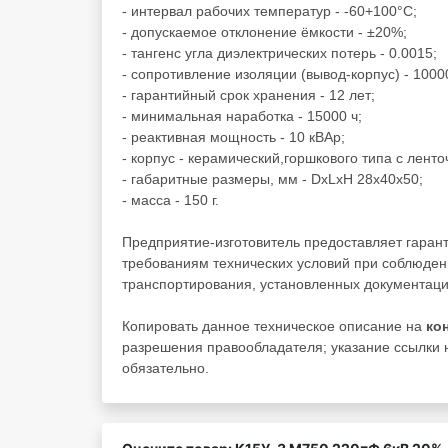
- интервал рабочих температур - -60+100°C;
- допускаемое отклонение ёмкости - ±20%;
- тангенс угла диэлектрических потерь - 0.0015;
- сопротивление изоляции (вывод-корпус) - 100
- гарантийный срок хранения - 12 лет;
- минимальная наработка - 15000 ч;
- реактивная мощность - 10 кВАр;
- корпус - керамический,горшкового типа с лент
- габаритные размеры, мм - DхLхH 28х40х50;
- масса - 150 г.
Предприятие-изготовитель предоставляет гаран
требованиям технических условий при соблюден
транспортирования, установленных документаци
Копировать данное техническое описание на
ко
разрешения правообладателя; указание ссылки н
обязательно.