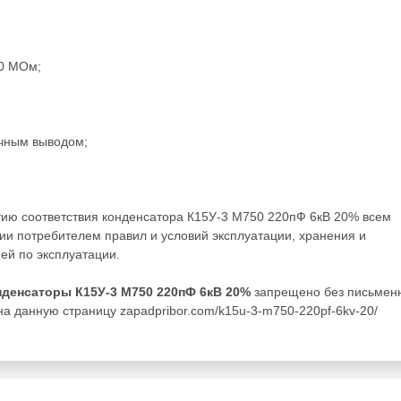
00 МОм;
очным выводом;
тию соответствия конденсатора К15У-3 М750 220пФ 6кВ 20% всем
ии потребителем правил и условий эксплуатации, хранения и
ей по эксплуатации.
нденсаторы К15У-3 М750 220пФ 6кВ 20%
запрещено без письмен
а данную страницу zapadpribor.com/k15u-3-m750-220pf-6kv-20/