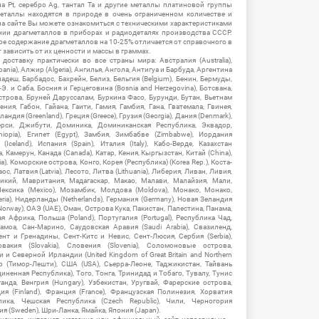
на Pt, серебро Ag, тантал Ta и другие металлы платиновой группы
еталлы находятся в природе в очень ограниченном количестве и
на сайте Вы можете ознакомиться с техническими характеристиками
нии драгметаллов в приборах и радиодеталях производства СССР.
ое содержание драгметаллов на 10-25% отличается от справочного в
зависить от их ценности и массы в граммах.
ставку практически во все страны мира: Австралия (Australia),
ania), Алжир (Algeria), Ангилья, Ангола, Антигуа и Барбуда, Аргентина
гладеш, Барбадос, Бахрейн, Белиз, Бельгия (Belgium), Бенин, Бермуды,
-Э. и Саба, Босния и Герцеговина (Bosnia and Herzegovina), Ботсвана,
Острова, Бруней Даруссалам, Буркина Фасо, Бурунди, Бутан, Вьетнам
мения, Габон, Гайана, Гаити, Гамия, Гамбия, Гана, Гватемала, Гвинея,
андия (Greenland), Греция (Greece), Грузия (Georgia), Дания (Denmark),
рси, Джибути, Доминика, Доминиканская Республика, Эквадор,
hiopia), Египет (Egypt), Замбия, Зимбабве (Zimbabwe), Иордания
Iceland), Испания (Spain), Италия (Italy), Кабо-Верде, Казахстан
 Камерун, Канада (Canada), Катар, Кения, Кыргызстан, Китай (China),
), Коморские острова, Конго, Корея (Республика) (Korea Rep.), Коста-
ос, Латвия (Latvia), Лесото, Литва (Lithuania), Либерия, Ливан, Ливия,
икий, Мавритания, Мадагаскар, Макао, Малави, Малайзия, Мали,
ексика (Mexico), Мозамбик, Молдова (Moldova), Монако, Монако,
eria), Нидерланды (Netherlands), Германия (Germany), Новая Зеландия
Norway), ОАЭ (UAE), Оман, Острова Кука, Пакистан, Палестина, Панама,
 Африка, Польша (Poland), Португалия (Portugal), Республика Чад,
амоа, Сан-Марино, Саудовская Аравия (Saudi Arabia), Свазиленд,
нт и Гренадины, Сент-Китс и Невис, Сент-Люсия, Сербия (Serbia),
овакия (Slovakia), Словения (Slovenia), Соломоновые острова,
 Северной Ирландии (United Kingdom of Great Britain and Northern
ор (Тимор-Лешти), США (USA), Сьерра-Леоне, Таджикистан, Тайвань
единенная Республика), Того, Тонга, Тринидад и Тобаго, Тувалу, Тунис
Уганда, Венгрия (Hungary), Узбекистан, Уругвай, Фарерские острова,
ия (Finland), Франция (France), Французская Полинезия, Хорватия
блика, Чешская Республика (Czech Republic), Чили, Черногория
ия (Sweden), Шри-Ланка, Ямайка, Япония (Japan).