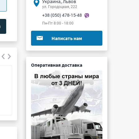
Украина, Львов
ул. Городоцкая, 222
+38 (050) 478-15-48
Пн-Пт 8:00 - 18:00
Написать нам
Оперативная доставка
К75-15 8мкФ 3кВ 10%
К73-17 8200пФ 
Подробнее ...
Подробнее ...