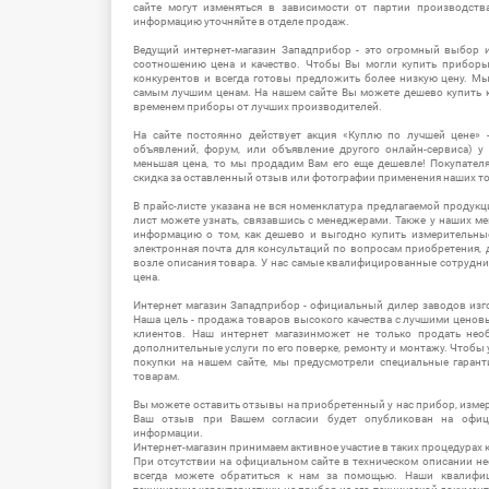
сайте могут изменяться в зависимости от партии производств
информацию уточняйте в отделе продаж.
Ведущий интернет-магазин Западприбор - это огромный выбор 
соотношению цена и качество. Чтобы Вы могли купить прибор
конкурентов и всегда готовы предложить более низкую цену. М
самым лучшим ценам. На нашем сайте Вы можете дешево купить к
временем приборы от лучших производителей.
На сайте постоянно действует акция «Куплю по лучшей цене» -
объявлений, форум, или объявление другого онлайн-сервиса) у 
меньшая цена, то мы продадим Вам его еще дешевле! Покупател
скидка за оставленный отзыв или фотографии применения наших т
В прайс-листе указана не вся номенклатура предлагаемой продукц
лист можете узнать, связавшись с менеджерами. Также у наших 
информацию о том, как дешево и выгодно купить измерительны
электронная почта для консультаций по вопросам приобретения,
возле описания товара. У нас самые квалифицированные сотрудни
цена.
Интернет магазин Западприбор - официальный дилер заводов изг
Наша цель - продажа товаров высокого качества с лучшими цено
клиентов. Наш интернет магазинможет не только продать не
дополнительные услуги по его поверке, ремонту и монтажу. Чтобы 
покупки на нашем сайте, мы предусмотрели специальные гара
товарам.
Вы можете оставить отзывы на приобретенный у нас прибор, измер
Ваш отзыв при Вашем согласии будет опубликован на офици
информации.
Интернет-магазин принимаем активное участие в таких процедурах к
При отсутствии на официальном сайте в техническом описании 
всегда можете обратиться к нам за помощью. Наши квалифи