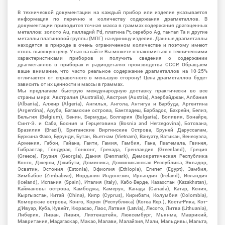
В технической документации на каждый прибор или изделие указывается
информация по перечню и количеству содержания драгметаллов. В
документации приводится точная масса в граммах содержания драгоценных
металлов: золото Au, палладий Pd, платина Pt, серебро Ag, тантал Ta и другие
металлы платиновой группы (МПГ) на единицу изделия. Данные драгметаллы
находятся в природе в очень ограниченном количестве и поэтому имеют
столь высокую цену. У нас на сайте Вы можете ознакомиться с техническими
характеристиками приборов и получить сведения о содержании
драгметаллов в приборах и радиодеталях производства СССР. Обращаем
ваше внимание, что часто реальное содержание драгметаллов на 10-25%
отличается от справочного в меньшую сторону! Цена драгметаллов будет
зависить от их ценности и массы в граммах.
Мы предлагаем быструю международную доставку практически во все
страны мира: Австралия (Australia), Австрия (Austria), Азербайджан, Албания
(Albania), Алжир (Algeria), Ангилья, Ангола, Антигуа и Барбуда, Аргентина
(Argentina), Аруба, Багамские острова, Бангладеш, Барбадос, Бахрейн, Белиз,
Бельгия (Belgium), Бенин, Бермуды, Болгария (Bulgaria), Боливия, Бонайре,
Синт-Э. и Саба, Босния и Герцеговина (Bosnia and Herzegovina), Ботсвана,
Бразилия (Brazil), Британские Виргинские Острова, Бруней Даруссалам,
Буркина Фасо, Бурунди, Бутан, Вьетнам (Vietnam), Вануату, Ватикан, Венесуэла,
Армения, Габон, Гайана, Гаити, Гамия, Гамбия, Гана, Гватемала, Гвинея,
Гибралтар, Гондурас, Гонконг, Гренада, Гренландия (Greenland), Греция
(Greece), Грузия (Georgia), Дания (Denmark), Демократическая Республика
Конго, Джерси, Джибути, Доминика, Доминиканская Республика, Эквадор,
Эсватин, Эстония (Estonia), Эфиопия (Ethiopia), Египет (Egypt), Замбия,
Зимбабве (Zimbabwe), Иордания Индонезия, Ирландия (Ireland), Исландия
(Iceland), Испания (Spain), Италия (Italy), Кабо-Верде, Казахстан (Kazakhstan),
Каймановы острова, Камбоджа, Камерун, Канада (Canada), Катар, Кения,
Кыргызстан, Китай (China), Кипр (Cyprus), Кирибати, Колумбия (Colombia),
Коморские острова, Конго, Корея (Республика) (Korea Rep.), Коста-Рика, Кот-
д'Ивуар, Куба, Кувейт, Кюрасао, Лаос, Латвия (Latvia), Лесото, Литва (Lithuania),
Либерия, Ливан, Ливия, Лихтенштейн, Люксембург, Мьянма, Маврикий,
Мавритания, Мадагаскар, Макао, Малави, Малайзия, Мали, Мальдивы, Мальта,