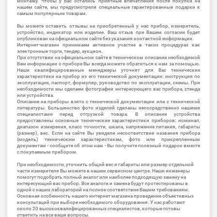
монтажу. Чтобы у Вас остались приятные впечатления после покупки на
нашем сайте, мы предусмотрели специальные гарантированные подарки к
самым популярным товарам.
Вы можете оставить отзывы на приобретенный у нас прибор, измеритель,
устройство, индикатор или изделие. Ваш отзыв при Вашем согласии будет
опубликован на официальном сайте без указания контактной информации.
Интернет-магазин принимаем активное участие в таких процедурах как
электронные торги, тендер, аукцион.
При отсутствии на официальном сайте в техническом описании необходимой
Вам информации о приборе Вы всегда можете обратиться к нам за помощью.
Наши квалифицированные менеджеры уточнят для Вас технические
характеристики на прибор из его технической документации: инструкция по
эксплуатации, паспорт, формуляр, руководство по эксплуатации, схемы. При
необходимости мы сделаем фотографии интересующего вас прибора, стенда
или устройства.
Описание на приборы взято с технической документации или с технической
литературы. Большинство фото изделий сделаны непосредственно нашими
специалистами перед отгрузкой товара. В описании устройства
предоставлены основные технические характеристики приборов: номинал,
диапазон измерения, класс точности, шкала, напряжение питания, габариты
(размер), вес. Если на сайте Вы увидели несоответствие названия прибора
(модель) техническим характеристикам, фото или прикрепленным
документам - сообщите об этом нам - Вы получите полезный подарок вместе
с покупаемым прибором.
При необходимости, уточнить общий вес и габариты или размер отдельной
части измерителя Вы можете в нашем сервисном центре. Наши инженеры
помогут подобрать полный аналог или наиболее подходящую замену на
интересующий вас прибор. Все аналоги и замена будут протестированы в
одной с наших лабораторий на полное соответствие Вашим требованиям.
Основная особенность нашего интернет магазина проведение объективных
консультаций при выборе необходимого оборудования. У нас работают
около 20 высококвалифицированных специалистов, которые готовы
ответить на все ваши вопросы.