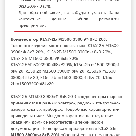
8кВ 20% - 3 шт.
Для обратной связи, не забудьте указать Ваши
контактные данные и/или реквизиты
предприятия.
Конденсатор К15У-2Б М1500 3900пФ 8кВ 20%
Также это изделие может называться: К15У 2Б М1500
3900пФ 8кВ 20%, К15У2Б М1500 3900пФ 8кВ 20%,
К15У-2Б-М1500-3900пФ-8кВ-20%,
К15У-2БМ15003900пФ8кВ20%, k15u-2b m1500 3900pf
8kv 20, k15u 2b m1500 3900pf 8kv 20, k15u2b m1500
3900pf 8kv 20, k15u-2b-m1500-3900pf-8kv-20, k15u-
2bm15003900pf8kv20.
К15У-2Б М1500 3900пФ 8кВ 20% конденсаторы широко
применяются в разных электро-, радио- и контрольно-
измерительных приборах. Подробные характеристики
приведены ниже. Мы даем гарантию на отсутствие
брака или других несоответствий технической
документации. По вопросам приобретения
К15У-2Б
М1500 3900пФ 8кВ 20%
обращайтесь в отдел продаж.