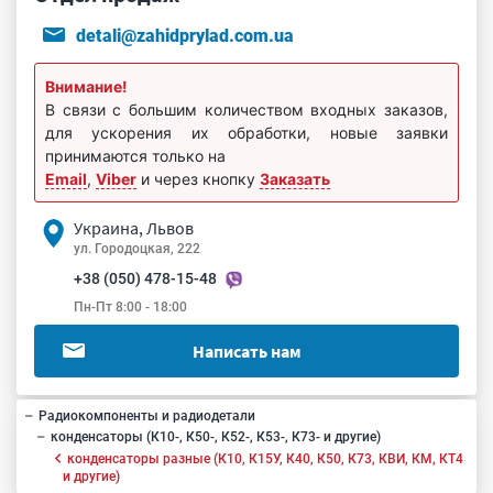
detali@zahidprylad.com.ua
Внимание!
В связи с большим количеством входных заказов,
для ускорения их обработки, новые заявки
принимаются только на
Email
,
Viber
и через кнопку
Заказать
Украина, Львов
ул. Городоцкая, 222
+38 (050) 478-15-48
Пн-Пт 8:00 - 18:00
Написать нам
Радиокомпоненты и радиодетали
конденсаторы (К10-, К50-, К52-, К53-, К73- и другие)
конденсаторы разные (К10, К15У, К40, К50, К73, КВИ, КМ, КТ4
и другие)