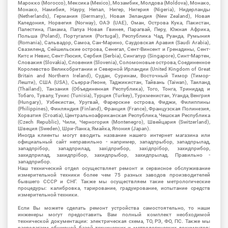
Марокко (Morocco), Мексика (Mexico), Мозамбик, Молдова (Moldova), Монако,
Монако, Намибия, Науру, Непал, Нигер, Нигерия (Nigeria), Нидерланды
(Netherlands), Германия (Germany), Новая Зеландия (New Zealand), Новая
Каледония, Норвегия (Norway), ОАЭ (UAE), Оман, Острова Кука, Пакистан,
Палестина, Панама, Папуа Новая Гвинея, Парагвай, Перу, Южная Африка,
Польша (Poland), Португалия (Portugal), Республика Чад, Руанда, Румыния
(Romania), Сальвадор, Самоа, Сан-Марино, Саудовская Аравия (Saudi Arabia),
Свазиленд, Сейшельские острова, Сенегал, Сент-Винсент и Гренадины, Сент-
Китс и Невис, Сент-Люсия, Сербия (Serbia), Сингапур (Singapore), Синт-Мартен,
Словакия (Slovakia), Словения (Slovenia), Соломоновые острова, Соединенное
Королевство Великобритании и Северной Ирландии (United Kingdom of Great
Britain and Northern Ireland), Судан, Суринам, Восточный Тимор (Тимор-
Лешти), США (USA), Сьерра-Леоне, Таджикистан, Тайвань (Taiwan), Таиланд
(Thailand), Танзания (Объединенная Республика), Того, Тонга, Тринидад и
Тобаго, Тувалу, Тунис (Tunisia), Турция (Turkey), Туркменистан, Уганда, Венгрия
(Hungary), Узбекистан, Уругвай, Фарерские острова, Фиджи, Филиппины
(Philippines), Финляндия (Finland), Франция (France), Французская Полинезия,
Хорватия (Croatia), Центральноафриканская Республика, Чешская Республика
(Czech Republic), Чили, Черногория (Montenegro), Швейцария (Switzerland),
Швеция (Sweden), Шри-Ланка, Ямайка, Япония (Japan).
Иногда клиенты могут вводить название нашего интернет магазина или
официальный сайт неправильно - например, западпрыбор, западпрылад,
западпрібор, западприлад, західприбор, західпрібор, захидприбор,
захидприлад, захидпрібор, захидпрыбор, захидпрылад. Правильно -
западприбор.
Наш технический отдел осуществляет ремонт и сервисное обслуживание
измерительной техники более чем 75 разных заводов производителей
бывшего СССР и СНГ. Также мы осуществляем такие метрологические
процедуры: калибровка, тарирование, градуирование, испытание средств
измерительной техники.
Если Вы можете сделать ремонт устройства самостоятельно, то наши
инженеры могут предоставить Вам полный комплект необходимой
технической документации: электрическая схема, ТО, РЭ, ФО, ПС. Также мы
располагаем обширной базой технических и метрологических документов: