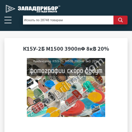
К15У-2Б М1500 3900пФ 8кВ 20%