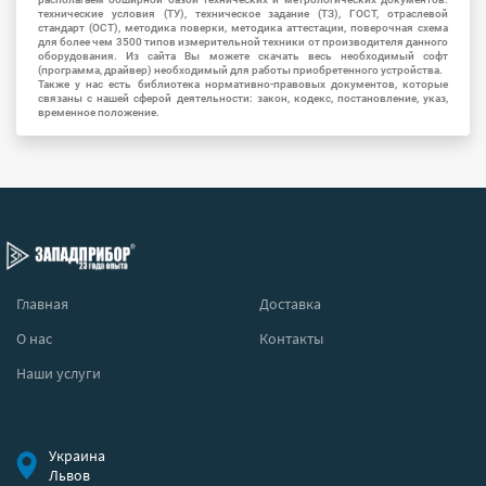
технические условия (ТУ), техническое задание (ТЗ), ГОСТ, отраслевой
стандарт (ОСТ), методика поверки, методика аттестации, поверочная схема
для более чем 3500 типов измерительной техники от производителя данного
оборудования. Из сайта Вы можете скачать весь необходимый софт
(программа, драйвер) необходимый для работы приобретенного устройства.
Также у нас есть библиотека нормативно-правовых документов, которые
связаны с нашей сферой деятельности: закон, кодекс, постановление, указ,
временное положение.
Главная
Доставка
О нас
Контакты
Наши услуги
Украина
Львов