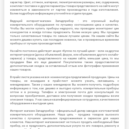
характер. Цвет, оттенок, материал, геометрические размеры, вес, содержание,
комплект поставки и другие параметры товара представленого на сайте могут
изменяться в зависимости от партии производства и года изготовления.
Более подробную информацию уточняйте в отделе продаж.
Ведущий интернет-магазин Западприбор - это огромный выбор
измерительного оборудования по лучшему соотношению цена и качество.
Чтобы Вы могли купить приборы недорого, мы проводим мониторинг цен
конкурентов и всегда готовы предложить более низкую цену. Мы продаем
только качественные товары по самым лучшим ценам. На нашем сайте Вы
можете дешево купить как последние новинки, так и проверенные временем
приборы от лучших производителей.
На сайте постоянно действует акция «Куплю по лучшей цене» - если на другом
интернет-ресурсе (доска объявлений, форум, или объявление другого онлайн-
сервиса) у товара, представленного на нашем сайте, меньшая цена, то мы
продадим Вам его еще дешевле! Покупателям также предоставляется
дополнительная скидка за оставленный отзыв или фотографии применения
наших товаров.
В прайс-листе указана не вся номенклатура предлагаемой продукции. Цены на
товары, не вошедшие в прайс-лист можете узнать, связавшись с
менеджерами. Также у наших менеджеров Вы можете получить подробную
информацию о том, как дешево и выгодно купить измерительные приборы
оптом и в розницу. Телефон и электронная почта для консультаций по
вопросам приобретения, доставки или получения скидки приведены возле
описания товара. У нас самые квалифицированные сотрудники, качественное
оборудование и выгодная цена.
Интернет магазин Западприбор - официальный дилер заводов изготовителей
измерительного оборудования. Наша цель - продажа товаров высокого
качества с лучшими ценовыми предложениями и сервисом для наших
клиентов. Наш интернет магазинможет не только продать необходимый Вам
прибор, но и предложить дополнительные услуги по его поверке, ремонту и