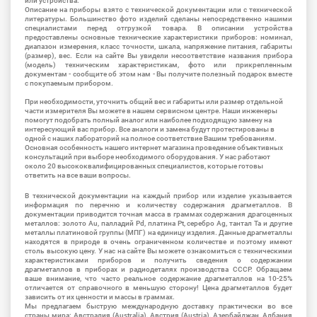
или устройства.
Описание на приборы взято с технической документации или с технической
литературы. Большинство фото изделий сделаны непосредственно нашими
специалистами перед отгрузкой товара. В описании устройства
предоставлены основные технические характеристики приборов: номинал,
диапазон измерения, класс точности, шкала, напряжение питания, габариты
(размер), вес. Если на сайте Вы увидели несоответствие названия прибора
(модель) техническим характеристикам, фото или прикрепленным
документам - сообщите об этом нам - Вы получите полезный подарок вместе
с покупаемым прибором.
При необходимости, уточнить общий вес и габариты или размер отдельной
части измерителя Вы можете в нашем сервисном центре. Наши инженеры
помогут подобрать полный аналог или наиболее подходящую замену на
интересующий вас прибор. Все аналоги и замена будут протестированы в
одной с наших лабораторий на полное соответствие Вашим требованиям.
Основная особенность нашего интернет магазина проведение объективных
консультаций при выборе необходимого оборудования. У нас работают
около 20 высококвалифицированных специалистов, которые готовы
ответить на все ваши вопросы.
В технической документации на каждый прибор или изделие указывается
информация по перечню и количеству содержания драгметаллов. В
документации приводится точная масса в граммах содержания драгоценных
металлов: золото Au, палладий Pd, платина Pt, серебро Ag, тантал Ta и другие
металлы платиновой группы (МПГ) на единицу изделия. Данные драгметаллы
находятся в природе в очень ограниченном количестве и поэтому имеют
столь высокую цену. У нас на сайте Вы можете ознакомиться с техническими
характеристиками приборов и получить сведения о содержании
драгметаллов в приборах и радиодеталях производства СССР. Обращаем
ваше внимание, что часто реальное содержание драгметаллов на 10-25%
отличается от справочного в меньшую сторону! Цена драгметаллов будет
зависить от их ценности и массы в граммах.
Мы предлагаем быструю международную доставку практически во все
страны мира: Австралия (Australia), Австрия (Austria), Азербайджан, Албания