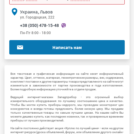
Украина, Львов
ул. Городоцкая, 222
+38 (050) 478-15-48
Пн-Пт 8:00 - 18:00
Написать нам
Вся текстовая и графическая информация на сайте несет информативный
характер. Цвет, оттенок, материал, геометрические размеры, вес, содержание,
комплект поставки и другие параметры товара представленого на сайте могут
изменяться в зависимости от партии производства и года изготовления.
Более подробную информацию уточняйте в отделе продаж.
Ведущий интернет-магазин Западприбор - это огромный выбор
измерительного оборудования по лучшему соотношению цена и качество.
Чтобы Вы могли купить приборы недорого, мы проводим мониторинг цен
конкурентов и всегда готовы предложить более низкую цену. Мы продаем
только качественные товары по самым лучшим ценам. На нашем сайте Вы
можете дешево купить как последние новинки, так и проверенные временем
приборы от лучших производителей.
На сайте постоянно действует акция «Куплю по лучшей цене» - если на другом
интернет-ресурсе (доска объявлений, форум, или объявление другого онлайн-