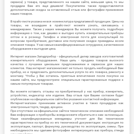
сервиса) у товара, представленного на нашем сайте, меньшая цена, то мы
продадим Вам его еще дешевле! Покупателям также предоставляется
дополнительная скидка за оставленный отзыв или фотографии применения
наших товаров.
В прайс-листе указана не вся номенклатура предлагаемой продукции. Цены на
товары, не вошедшие в прайс-лист можете узнать, связавшись с
менеджерами. Также у наших менеджеров Вы можете получить подробную
информацию о том, как дешево и выгодно купить измерительные приборы
оптом и в розницу. Телефон и электронная почта для консультаций по
вопросам приобретения, доставки или получения скидки приведены возле
описания товара. У нас самые квалифицированные сотрудники, качественное
оборудование и выгодная цена.
Интернет магазин Западприбор - официальный дилер заводов изготовителей
измерительного оборудования. Наша цель - продажа товаров высокого
качества с лучшими ценовыми предложениями и сервисом для наших
клиентов. Наш интернет магазинможет не только продать необходимый Вам
прибор, но и предложить дополнительные услуги по его поверке, ремонту и
монтажу. Чтобы у Вас остались приятные впечатления после покупки на
нашем сайте, мы предусмотрели специальные гарантированные подарки к
самым популярным товарам.
Вы можете оставить отзывы на приобретенный у нас прибор, измеритель,
устройство, индикатор или изделие. Ваш отзыв при Вашем согласии будет
опубликован на официальном сайте без указания контактной информации.
Интернет-магазин принимаем активное участие в таких процедурах как
электронные торги, тендер, аукцион.
При отсутствии на официальном сайте в техническом описании необходимой
Вам информации о приборе Вы всегда можете обратиться к нам за помощью.
Наши квалифицированные менеджеры уточнят для Вас технические
характеристики на прибор из его технической документации: инструкция по
эксплуатации, паспорт, формуляр, руководство по эксплуатации, схемы. При
необходимости мы сделаем фотографии интересующего вас прибора, стенда