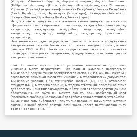
(Hungary), Узбекистан, Уругвай, Фарерские острова, Фиджи, Филиппины
(Philippines), Финляндия (Finland), Франция (France), Французская Полинезия,
Хорватия (Croatia), Центральноафриканская Республика, Чешская Республика
(Czech Republic), Чили, Черногория (Montenegro), Швейцария (Switzerland),
Швеция (Sweden), Шри-Ланка, Ямайка, Япония (Japan).
Иногда клиенты могут вводить название нашего интернет магазина или
официальный сайт неправильно - например, западпрыбор, западпрылад,
западпрібор, западприлад, західприбор, західпрібор, захидприбор,
захидприлад, захидпрібор, захидпрыбор, захидпрылад. Правильно -
западприбор.
Наш технический отдел осуществляет ремонт и сервисное обслуживание
измерительной техники более чем 75 разных заводов производителей
бывшего СССР и СНГ. Также мы осуществляем такие метрологические
процедуры: калибровка, тарирование, градуирование, испытание средств
измерительной техники.
Если Вы можете сделать ремонт устройства самостоятельно, то наши
инженеры могут предоставить Вам полный комплект необходимой
технической документации: электрическая схема, ТО, РЭ, ФО, ПС. Также мы
располагаем обширной базой технических и метрологических документов:
технические условия (ТУ), техническое задание (ТЗ), ГОСТ, отраслевой
стандарт (ОСТ), методика поверки, методика аттестации, поверочная схема
для более чем 3500 типов измерительной техники от производителя данного
оборудования. Из сайта Вы можете скачать весь необходимый софт
(программа, драйвер) необходимый для работы приобретенного устройства.
Также у нас есть библиотека нормативно-правовых документов, которые
связаны с нашей сферой деятельности: закон, кодекс, постановление, указ,
временное положение.