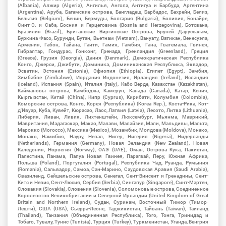
(Albania), Алжир (Algeria), Ангилья, Ангола, Антигуа и Барбуда, Аргентина
(Argentina), Аруба, Багамские острова, Бангладеш, Барбадос, Бахрейн, Белиз,
Бельгия (Belgium), Бенин, Бермуды, Болгария (Bulgaria), Боливия, Бонайре,
Синт-Э. и Саба, Босния и Герцеговина (Bosnia and Herzegovina), Ботсвана,
Бразилия (Brazil), Британские Виргинские Острова, Бруней Даруссалам,
Буркина Фасо, Бурунди, Бутан, Вьетнам (Vietnam), Вануату, Ватикан, Венесуэла,
Армения, Габон, Гайана, Гаити, Гамия, Гамбия, Гана, Гватемала, Гвинея,
Гибралтар, Гондурас, Гонконг, Гренада, Гренландия (Greenland), Греция
(Greece), Грузия (Georgia), Дания (Denmark), Демократическая Республика
Конго, Джерси, Джибути, Доминика, Доминиканская Республика, Эквадор,
Эсватин, Эстония (Estonia), Эфиопия (Ethiopia), Египет (Egypt), Замбия,
Зимбабве (Zimbabwe), Иордания Индонезия, Ирландия (Ireland), Исландия
(Iceland), Испания (Spain), Италия (Italy), Кабо-Верде, Казахстан (Kazakhstan),
Каймановы острова, Камбоджа, Камерун, Канада (Canada), Катар, Кения,
Кыргызстан, Китай (China), Кипр (Cyprus), Кирибати, Колумбия (Colombia),
Коморские острова, Конго, Корея (Республика) (Korea Rep.), Коста-Рика, Кот-
д'Ивуар, Куба, Кувейт, Кюрасао, Лаос, Латвия (Latvia), Лесото, Литва (Lithuania),
Либерия, Ливан, Ливия, Лихтенштейн, Люксембург, Мьянма, Маврикий,
Мавритания, Мадагаскар, Макао, Малави, Малайзия, Мали, Мальдивы, Мальта,
Марокко (Morocco), Мексика (Mexico), Мозамбик, Молдова (Moldova), Монако,
Монако, Намибия, Науру, Непал, Нигер, Нигерия (Nigeria), Нидерланды
(Netherlands), Германия (Germany), Новая Зеландия (New Zealand), Новая
Каледония, Норвегия (Norway), ОАЭ (UAE), Оман, Острова Кука, Пакистан,
Палестина, Панама, Папуа Новая Гвинея, Парагвай, Перу, Южная Африка,
Польша (Poland), Португалия (Portugal), Республика Чад, Руанда, Румыния
(Romania), Сальвадор, Самоа, Сан-Марино, Саудовская Аравия (Saudi Arabia),
Свазиленд, Сейшельские острова, Сенегал, Сент-Винсент и Гренадины, Сент-
Китс и Невис, Сент-Люсия, Сербия (Serbia), Сингапур (Singapore), Синт-Мартен,
Словакия (Slovakia), Словения (Slovenia), Соломоновые острова, Соединенное
Королевство Великобритании и Северной Ирландии (United Kingdom of Great
Britain and Northern Ireland), Судан, Суринам, Восточный Тимор (Тимор-
Лешти), США (USA), Сьерра-Леоне, Таджикистан, Тайвань (Taiwan), Таиланд
(Thailand), Танзания (Объединенная Республика), Того, Тонга, Тринидад и
Тобаго, Тувалу, Тунис (Tunisia), Турция (Turkey), Туркменистан, Уганда, Венгрия