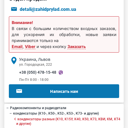
detali@zahidprylad.com.ua
Внимание!
В связи с большим количеством входных заказов,
для ускорения их обработки, новые заявки
принимаются только на
Email
,
Viber
и через кнопку
Заказать
Украина, Львов
ул. Городоцкая, 222
+38 (050) 478-15-48
Пн-Пт 8:00 - 18:00
Написать нам
Радиокомпоненты и радиодетали
конденсаторы (К10-, К50-, К52-, К53-, К73- и другие)
конденсаторы разные (К10, К15У, К40, К50, К73, КВИ, КМ, КТ4
и другие)