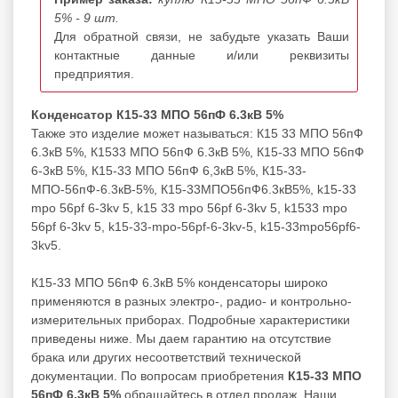
5% - 9 шт.
Для обратной связи, не забудьте указать Ваши
контактные данные и/или реквизиты
предприятия.
Конденсатор К15-33 МПО 56пФ 6.3кВ 5%
Также это изделие может называться: К15 33 МПО 56пФ
6.3кВ 5%, К1533 МПО 56пФ 6.3кВ 5%, К15-33 МПО 56пФ
6-3кВ 5%, К15-33 МПО 56пФ 6,3кВ 5%, К15-33-
МПО-56пФ-6.3кВ-5%, К15-33МПО56пФ6.3кВ5%, k15-33
mpo 56pf 6-3kv 5, k15 33 mpo 56pf 6-3kv 5, k1533 mpo
56pf 6-3kv 5, k15-33-mpo-56pf-6-3kv-5, k15-33mpo56pf6-
3kv5.
К15-33 МПО 56пФ 6.3кВ 5% конденсаторы широко
применяются в разных электро-, радио- и контрольно-
измерительных приборах. Подробные характеристики
приведены ниже. Мы даем гарантию на отсутствие
брака или других несоответствий технической
документации. По вопросам приобретения
К15-33 МПО
56пФ 6.3кВ 5%
обращайтесь в отдел продаж. Наши