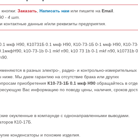
 кнопки:
Заказать
,
Написать нам
или пишите на
Email
.
90 - 4 шт.
ши контактные данные и/или реквизиты предприятия.
0.1 мкф Н90, К10731Б 0.1 мкф Н90, К10-73-1Б 0-1 мкф Н90, К10-73
.1мкфН90, k10-73-1b 0-1 mkf n90, k10 73 1b 0-1 mkf n90, k10731b 0
n90.
именяются в разных электро-, радио- и контрольно-измерительных
 ниже. Мы даем гарантию на отсутствие брака или других
вопросам приобретения
К10-73-1Б 0.1 мкф Н90
обращайтесь в отде
ресующую Вас информацию по поводу цены, наличия, сроков дост
кие окукленные в компаунде с однонаправленными выводами.
аторов К10-17Б.
ругие
конденсаторы
и
похожие
изделия.