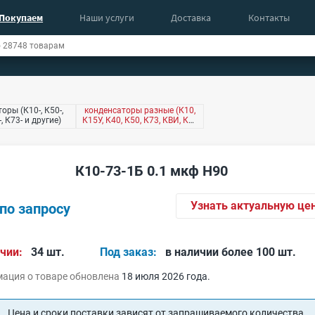
Покупаем
Наши услуги
Доставка
Контакты
оры (К10-, К50-,
конденсаторы разные (К10,
-, К73- и другие)
К15У, К40, К50, К73, КВИ, КМ,
КТ4 и другие)
К10-73-1Б 0.1 мкф Н90
Узнать актуальную це
по запросу
чии:
34 шт.
Под заказ:
в наличии более 100 шт.
ация о товаре обновлена
18 июля 2026 года.
Цена и сроки поставки зависят от запрашиваемого количества.