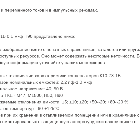
 и переменного токов и в импульсных режимах.
1Б 0.1 мкф Н90 представлено ниже:
 изображение взято с печатных справочников, каталогов или други
ступных ресурсов. Оно может содержать некоторые неточности. 
бную информацию уточняйте у наших менеджеров.
ые технические характеристики конденсаторов К10-73-1Б:
азон номинальных емкостей: 2,2 пф-1,0 мкф
нальное напряжение: 40; 50 В
па ТКЕ - М47; М1500; Н50; Н90
скаемые отклонения емкости: ±5; ±10; ±20; +50--20; +80--20 %
азон температур: -60-+125°С
в при их хранении в отапливаемом помещении или в хранилище с
и вмонтированных в защищенную аппаратуру, или находящихся в