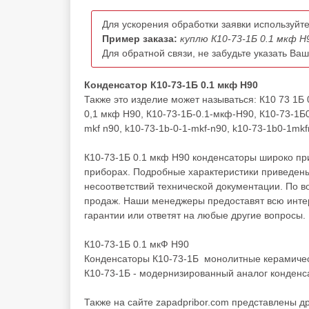
Для ускорения обработки заявки используйте
Пример заказа:
куплю К10-73-1Б 0.1 мкф Н
Для обратной связи, не забудьте указать Ва
Конденсатор К10-73-1Б 0.1 мкф Н90
Также это изделие может называться: К10 73 1Б 
0,1 мкф Н90, К10-73-1Б-0.1-мкф-Н90, К10-73-1Б0
mkf n90, k10-73-1b-0-1-mkf-n90, k10-73-1b0-1mkf
К10-73-1Б 0.1 мкф Н90 конденсаторы широко пр
приборах. Подробные характеристики приведены
несоответствий технической документации. По 
продаж. Наши менеджеры предоставят всю инте
гарантии или ответят на любые другие вопросы.
К10-73-1Б 0.1 мкФ Н90
Конденсаторы К10-73-1Б монолитные керамичес
К10-73-1Б - модернизированный аналог конденс
Также на сайте zapadpribor.com представлены д