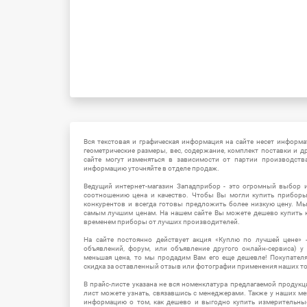
Вся текстовая и графическая информация на сайте несет информат
геометрические размеры, вес, содержание, комплект поставки и д
сайте могут изменяться в зависимости от партии производств
информацию уточняйте в отделе продаж.
Ведущий интернет-магазин Западприбор - это огромный выбор 
соотношению цена и качество. Чтобы Вы могли купить прибор
конкурентов и всегда готовы предложить более низкую цену. М
самым лучшим ценам. На нашем сайте Вы можете дешево купить к
временем приборы от лучших производителей.
На сайте постоянно действует акция «Куплю по лучшей цене» -
объявлений, форум, или объявление другого онлайн-сервиса) у 
меньшая цена, то мы продадим Вам его еще дешевле! Покупател
скидка за оставленный отзыв или фотографии применения наших т
В прайс-листе указана не вся номенклатура предлагаемой продукц
лист можете узнать, связавшись с менеджерами. Также у наших 
информацию о том, как дешево и выгодно купить измерительны