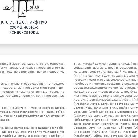
К10-73-1Б 0.1 мкф Н90 
схема, чертеж 
конденсатора.
ивный характер. Цвет, оттенок, материал,
В технической документации на каждый пр
ругие параметры товара представленого на
содержания драгметаллов. В документац
а и года изготовления. Более подробную
металлов: золото Au, палладий Pd, плати
(МПГ) на единицу изделия. Данные драгм
поэтому имеют столь высокую цену. У нас 
измерительного оборудования по лучшему
приборов и получить сведения о содержа
ы недорого, мы проводим мониторинг цен
Обращаем ваше внимание, что часто реальн
ы продаем только качественные товары по
меньшую сторону! Цена драгметаллов будет 
ак последние новинки, так и проверенные
Мы предлагаем быструю международную до
Австрия (Austria), Азербайджан, Албания (Alb
(Argentina), Аруба, Багамские острова, Бан
 если на другом интернет-ресурсе (доска
Болгария (Bulgaria), Боливия, Бонайре, Синт
товара, представленного на нашем сайте,
Бразилия (Brazil), Британские Виргинские 
ям также предоставляется дополнительная
(Vietnam), Вануату, Ватикан, Венесуэла, Ар
оваров.
Гибралтар, Гондурас, Гонконг, Гренада, Гренл
Демократическая Республика Конго, Дже
ии. Цены на товары, не вошедшие в прайс-
Эсватин, Эстония (Estonia), Эфиопия (Et
менеджеров Вы можете получить подробную
Индонезия, Ирландия (Ireland), Исландия (
е приборы оптом и в розницу. Телефон и
(Kazakhstan), Каймановы острова, Камбоджа,