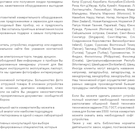
 доставки или получения скидки приведены
Кипр (Cyprus), Кирибати, Колумбия (Colombia
ки, качественное оборудование и выгодная
Рика, Кот-д'Ивуар, Куба, Кувейт, Кюрасао, Ла
Лихтенштейн, Люксембург, Мьянма, Мавр
Мальдивы, Мальта, Марокко (Morocco), М
отовителей измерительного оборудования.
Намибия, Науру, Непал, Нигер, Нигерия (Nig
выми предложениями и сервисом для наших
(New Zealand), Новая Каледония, Норвегия (
обходимый Вам прибор, но и предложить
Папуа Новая Гвинея, Парагвай, Перу, Южная
у Вас остались приятные впечатления после
Руанда, Румыния (Romania), Сальвадор, С
нтированные подарки к самым популярным
Сейшельские острова, Сенегал, Сент-Винсе
Сингапур (Singapore), Синт-Мартен, Сл
Соединенное Королевство Великобритании и
итель, устройство, индикатор или изделие.
Ireland), Судан, Суринам, Восточный Тим
альном сайте без указания контактной
(Taiwan), Таиланд (Thailand), Танзания (Объ
(Tunisia), Турция (Turkey), Туркменистан, 
ак электронные торги, тендер, аукцион.
Фиджи, Филиппины (Philippines), Финлянд
необходимой Вам информации о приборе Вы
(Croatia), Центральноафриканская Респу
цированные менеджеры уточнят для Вас
(Montenegro), Швейцария (Switzerland), Швец
ации: инструкция по эксплуатации, паспорт,
Иногда клиенты могут вводить название
сти мы сделаем фотографии интересующего
например, западпрыбор, западпрылад, зап
захидприлад, захидпрібор, захидпрыбор, з
ехнической литературы. Большинство фото
Наш технический отдел осуществляет ремо
отгрузкой товара. В описании устройства
разных заводов производителей бывшег
в: номинал, диапазон измерения, класс
процедуры: калибровка, тарирование, град
 Если на сайте Вы увидели несоответствие
и прикрепленным документам - сообщите об
Если Вы можете сделать ремонт устройс
ибором.
полный комплект необходимой техническо
располагаем обширной базой техническ
ельной части измерителя Вы можете в
техническое задание (ТЗ), ГОСТ, отраслевой
ый аналог или наиболее подходящую
схема для более чем 3500 типов измерител
ротестированы в одной с наших лабораторий
можете скачать весь необходимый софт 
устройства.
ктивных консультаций при выборе
Также у нас есть библиотека нормати
лифицированных специалистов, которые
деятельности: закон, кодекс, постановление