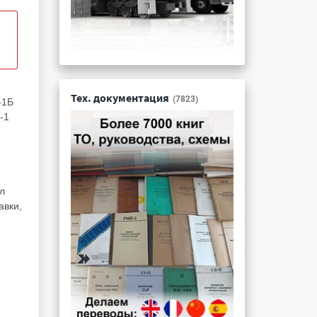
Тех. документация
(7823)
-1Б
-1
л
авки,