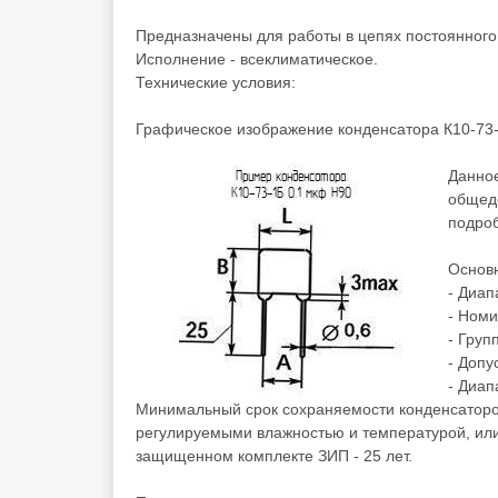
Предназначены для работы в цепях постоянного
Исполнение - всеклиматическое.
Технические условия:
Графическое изображение конденсатора К10-73-
Данное
общедо
подро
Основн
- Диап
- Номи
- Груп
- Допу
- Диап
Минимальный срок сохраняемости конденсаторо
регулируемыми влажностью и температурой, ил
защищенном комплекте ЗИП - 25 лет.