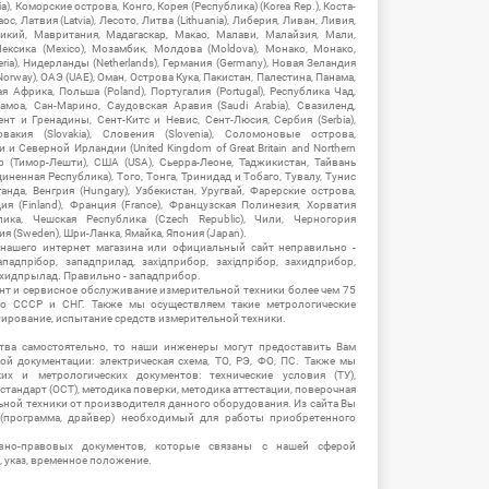
), Коморские острова, Конго, Корея (Республика) (Korea Rep.), Коста-
ос, Латвия (Latvia), Лесото, Литва (Lithuania), Либерия, Ливан, Ливия,
икий, Мавритания, Мадагаскар, Макао, Малави, Малайзия, Мали,
ексика (Mexico), Мозамбик, Молдова (Moldova), Монако, Монако,
eria), Нидерланды (Netherlands), Германия (Germany), Новая Зеландия
Norway), ОАЭ (UAE), Оман, Острова Кука, Пакистан, Палестина, Панама,
 Африка, Польша (Poland), Португалия (Portugal), Республика Чад,
амоа, Сан-Марино, Саудовская Аравия (Saudi Arabia), Свазиленд,
нт и Гренадины, Сент-Китс и Невис, Сент-Люсия, Сербия (Serbia),
овакия (Slovakia), Словения (Slovenia), Соломоновые острова,
 Северной Ирландии (United Kingdom of Great Britain and Northern
ор (Тимор-Лешти), США (USA), Сьерра-Леоне, Таджикистан, Тайвань
единенная Республика), Того, Тонга, Тринидад и Тобаго, Тувалу, Тунис
Уганда, Венгрия (Hungary), Узбекистан, Уругвай, Фарерские острова,
ия (Finland), Франция (France), Французская Полинезия, Хорватия
блика, Чешская Республика (Czech Republic), Чили, Черногория
ия (Sweden), Шри-Ланка, Ямайка, Япония (Japan).
 нашего интернет магазина или официальный сайт неправильно -
адпрібор, западприлад, західприбор, західпрібор, захидприбор,
ахидпрылад. Правильно - западприбор.
нт и сервисное обслуживание измерительной техники более чем 75
о СССР и СНГ. Также мы осуществляем такие метрологические
уирование, испытание средств измерительной техники.
тва самостоятельно, то наши инженеры могут предоставить Вам
й документации: электрическая схема, ТО, РЭ, ФО, ПС. Также мы
их и метрологических документов: технические условия (ТУ),
 стандарт (ОСТ), методика поверки, методика аттестации, поверочная
ьной техники от производителя данного оборудования. Из сайта Вы
(программа, драйвер) необходимый для работы приобретенного
вно-правовых документов, которые связаны с нашей сферой
, указ, временное положение.