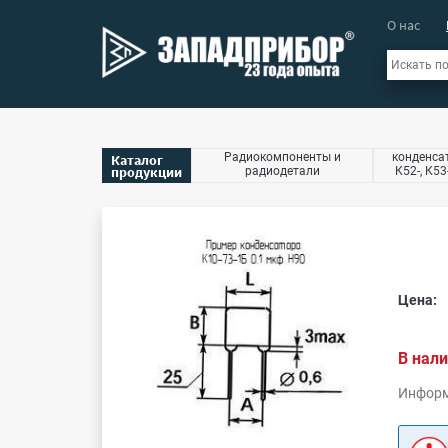
О нас
Радиокомпоненты и
конденсат
Каталог
продукции
радиодетали
К52-, К53
Цена:
В нали
Информ