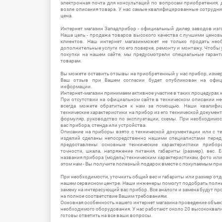
электронная почта для консультаций по вопросам приобретения,
возле описания товара. У нас самые квалифицированные сотрудни
цена.
Интернет магазин Западприбор - официальный дилер заводов изг
Наша цель - продажа товаров высокого качества с лучшими цено
клиентов. Наш интернет магазинможет не только продать не
дополнительные услуги по его поверке, ремонту и монтажу. Чтобы 
покупки на нашем сайте, мы предусмотрели специальные гара
товарам.
Вы можете оставить отзывы на приобретенный у нас прибор, измер
Ваш отзыв при Вашем согласии будет опубликован на офици
информации.
Интернет-магазин принимаем активное участие в таких процедурах к
При отсутствии на официальном сайте в техническом описании 
всегда можете обратиться к нам за помощью. Наши квалифи
технические характеристики на прибор из его технической документ
формуляр, руководство по эксплуатации, схемы. При необходимо
вас прибора, стенда или устройства.
Описание на приборы взято с технической документации или с т
изделий сделаны непосредственно нашими специалистами перед 
предоставлены основные технические характеристики приборо
точности, шкала, напряжение питания, габариты (размер), вес.
названия прибора (модель) техническим характеристикам, фото ил
этом нам - Вы получите полезный подарок вместе с покупаемым пр
При необходимости, уточнить общий вес и габариты или размер отд
нашем сервисном центре. Наши инженеры помогут подобрать полн
замену на интересующий вас прибор. Все аналоги и замена будут п
на полное соответствие Вашим требованиям.
Основная особенность нашего интернет магазина проведение объе
необходимого оборудования. У нас работают около 20 высококва
готовы ответить на все ваши вопросы.