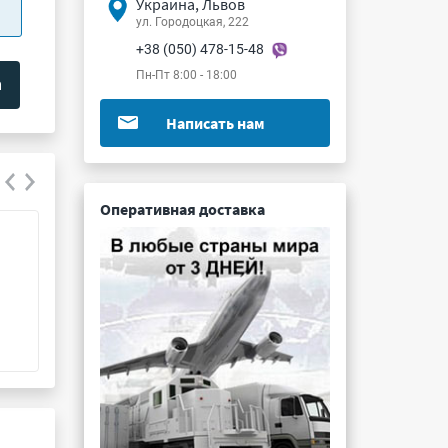
Украина, Львов
ул. Городоцкая, 222
+38 (050) 478-15-48
Пн-Пт 8:00 - 18:00
Написать нам
Оперативная доставка
К53-18 3.3мкФ 40В 20%
К73-11 0.039мк
Подробнее ...
Подробнее ...