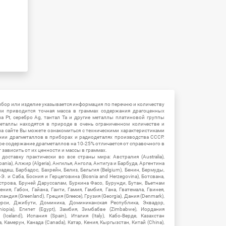
ибор или изделие указывается информация по перечню и количеству
ии приводится точная масса в граммах содержания драгоценных
на Pt, серебро Ag, тантал Ta и другие металлы платиновой группы
еталлы находятся в природе в очень ограниченном количестве и
на сайте Вы можете ознакомиться с техническими характеристиками
нии драгметаллов в приборах и радиодеталях производства СССР.
ое содержание драгметаллов на 10-25% отличается от справочного в
зависить от их ценности и массы в граммах.
ставку практически во все страны мира: Австралия (Australia),
ania), Алжир (Algeria), Ангилья, Ангола, Антигуа и Барбуда, Аргентина
гладеш, Барбадос, Бахрейн, Белиз, Бельгия (Belgium), Бенин, Бермуды,
-Э. и Саба, Босния и Герцеговина (Bosnia and Herzegovina), Ботсвана,
Острова, Бруней Даруссалам, Буркина Фасо, Бурунди, Бутан, Вьетнам
мения, Габон, Гайана, Гаити, Гамия, Гамбия, Гана, Гватемала, Гвинея,
андия (Greenland), Греция (Greece), Грузия (Georgia), Дания (Denmark),
рси, Джибути, Доминика, Доминиканская Республика, Эквадор,
hiopia), Египет (Egypt), Замбия, Зимбабве (Zimbabwe), Иордания
Iceland), Испания (Spain), Италия (Italy), Кабо-Верде, Казахстан
 Камерун, Канада (Canada), Катар, Кения, Кыргызстан, Китай (China),