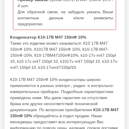
4 шт.
Для обратной связи, не забудьте указать Ваши
контактные данные и/или реквизиты
предприятия.
Конденсатор К10-17В М47 150пФ 10%
Также это изделие может называться: К10 17В М47
150пФ 10%, К1017В М47 150пФ 10%, К10-17В-М47-
150пФ-10%, К10-17ВМ47150пФ10%, k10-17v m47 150pf
10, k10 17v m47 150pf 10, k1017v m47 150pf 10, k10-17v-
m47-150pf-10, k10-17vm47150pf10.
К10-17В М47 150пФ 10% конденсаторы широко
применяются в разных электро-, радио- и контрольно-
измерительных приборах. Подробные характеристики
приведены ниже. Мы даем гарантию на отсутствие
брака или других несоответствий технической
документации. По вопросам приобретения
К10-17В М47
150пФ 10%
обращайтесь в отдел продаж. Наши
менеджеры предоставят всю интересующую Вас
информацию по поводу цены, наличия, сроков доставки,