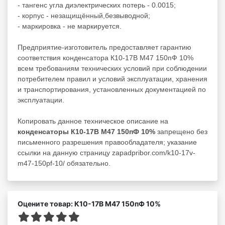
- тангенс угла диэлектрических потерь - 0.0015;
- корпус - незащищённый,безвыводной;
- маркировка - не маркируется.
Предприятие-изготовитель предоставляет гарантию
соответствия конденсатора К10-17В М47 150пФ 10%
всем требованиям технических условий при соблюдении
потребителем правил и условий эксплуатации, хранения
и транспортирования, установленных документацией по
эксплуатации.
Копировать данное техническое описание на
конденсаторы К10-17В М47 150пФ 10%
запрещено без
письменного разрешения правообладателя; указание
ссылки на данную страницу zapadpribor.com/k10-17v-
m47-150pf-10/ обязательно.
Оцените товар: К10-17В М47 150пФ 10%