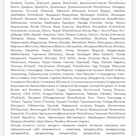
(Greece), Грузия (Georgia), Дания (Denmark), Демократическая Республика
Конго, Джерси, Джибути, Доминика, Доминиканская Республика, Эквадор,
Эсватин, Эстония (Estonia), Эфиопия (Ethiopia), Египет (Egypt), Замбия,
Зимбабве (Zimbabwe), Иордания Индонезия, Ирландия (Ireland), Исландия
(Iceland), Испания (Spain), Италия (Italy), Кабо-Верде, Казахстан (Kazakhstan),
Каймановы острова, Камбоджа, Камерун, Канада (Canada), Катар, Кения,
Кыргызстан, Китай (China), Кипр (Cyprus), Кирибати, Колумбия (Colombia),
Коморские острова, Конго, Корея (Республика) (Korea Rep.), Коста-Рика, Кот-
д'Ивуар, Куба, Кувейт, Кюрасао, Лаос, Латвия (Latvia), Лесото, Литва (Lithuania),
Либерия, Ливан, Ливия, Лихтенштейн, Люксембург, Мьянма, Маврикий,
Мавритания, Мадагаскар, Макао, Малави, Малайзия, Мали, Мальдивы, Мальта,
Марокко (Morocco), Мексика (Mexico), Мозамбик, Молдова (Moldova), Монако,
Монако, Намибия, Науру, Непал, Нигер, Нигерия (Nigeria), Нидерланды
(Netherlands), Германия (Germany), Новая Зеландия (New Zealand), Новая
Каледония, Норвегия (Norway), ОАЭ (UAE), Оман, Острова Кука, Пакистан,
Палестина, Панама, Папуа Новая Гвинея, Парагвай, Перу, Южная Африка,
Польша (Poland), Португалия (Portugal), Республика Чад, Руанда, Румыния
(Romania), Сальвадор, Самоа, Сан-Марино, Саудовская Аравия (Saudi Arabia),
Свазиленд, Сейшельские острова, Сенегал, Сент-Винсент и Гренадины, Сент-
Китс и Невис, Сент-Люсия, Сербия (Serbia), Сингапур (Singapore), Синт-Мартен,
Словакия (Slovakia), Словения (Slovenia), Соломоновые острова, Соединенное
Королевство Великобритании и Северной Ирландии (United Kingdom of Great
Britain and Northern Ireland), Судан, Суринам, Восточный Тимор (Тимор-
Лешти), США (USA), Сьерра-Леоне, Таджикистан, Тайвань (Taiwan), Таиланд
(Thailand), Танзания (Объединенная Республика), Того, Тонга, Тринидад и
Тобаго, Тувалу, Тунис (Tunisia), Турция (Turkey), Туркменистан, Уганда, Венгрия
(Hungary), Узбекистан, Уругвай, Фарерские острова, Фиджи, Филиппины
(Philippines), Финляндия (Finland), Франция (France), Французская Полинезия,
Хорватия (Croatia), Центральноафриканская Республика, Чешская Республика
(Czech Republic), Чили, Черногория (Montenegro), Швейцария (Switzerland),
Швеция (Sweden), Шри-Ланка, Ямайка, Япония (Japan).
Иногда клиенты могут вводить название нашего интернет магазина или
официальный сайт неправильно - например, западпрыбор, западпрылад,
западпрібор, западприлад, західприбор, західпрібор, захидприбор,