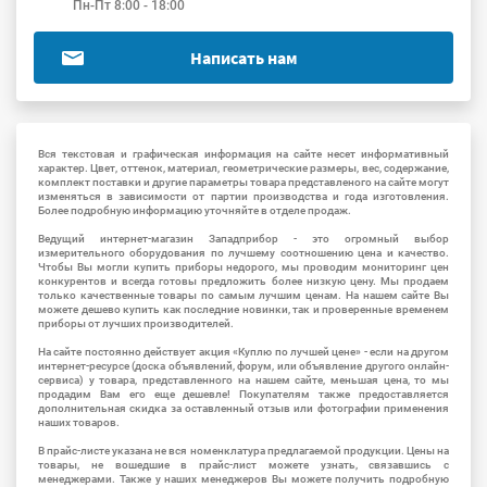
Пн-Пт 8:00 - 18:00
Написать нам
Вся текстовая и графическая информация на сайте несет информативный
характер. Цвет, оттенок, материал, геометрические размеры, вес, содержание,
комплект поставки и другие параметры товара представленого на сайте могут
изменяться в зависимости от партии производства и года изготовления.
Более подробную информацию уточняйте в отделе продаж.
Ведущий интернет-магазин Западприбор - это огромный выбор
измерительного оборудования по лучшему соотношению цена и качество.
Чтобы Вы могли купить приборы недорого, мы проводим мониторинг цен
конкурентов и всегда готовы предложить более низкую цену. Мы продаем
только качественные товары по самым лучшим ценам. На нашем сайте Вы
можете дешево купить как последние новинки, так и проверенные временем
приборы от лучших производителей.
На сайте постоянно действует акция «Куплю по лучшей цене» - если на другом
интернет-ресурсе (доска объявлений, форум, или объявление другого онлайн-
сервиса) у товара, представленного на нашем сайте, меньшая цена, то мы
продадим Вам его еще дешевле! Покупателям также предоставляется
дополнительная скидка за оставленный отзыв или фотографии применения
наших товаров.
В прайс-листе указана не вся номенклатура предлагаемой продукции. Цены на
товары, не вошедшие в прайс-лист можете узнать, связавшись с
менеджерами. Также у наших менеджеров Вы можете получить подробную