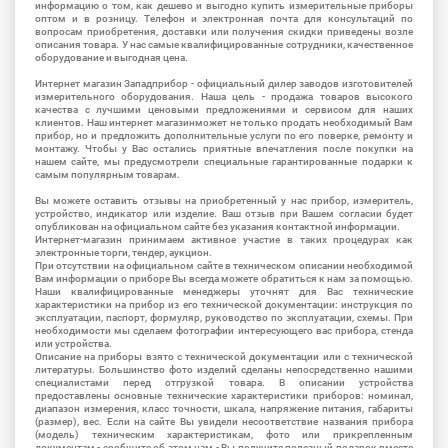
информацию о том, как дешево и выгодно купить измерительные приборы
оптом и в розницу. Телефон и электронная почта для консультаций по
вопросам приобретения, доставки или получения скидки приведены возле
описания товара. У нас самые квалифицированные сотрудники, качественное
оборудование и выгодная цена.
Интернет магазин Западприбор - официальный дилер заводов изготовителей
измерительного оборудования. Наша цель - продажа товаров высокого
качества с лучшими ценовыми предложениями и сервисом для наших
клиентов. Наш интернет магазинможет не только продать необходимый Вам
прибор, но и предложить дополнительные услуги по его поверке, ремонту и
монтажу. Чтобы у Вас остались приятные впечатления после покупки на
нашем сайте, мы предусмотрели специальные гарантированные подарки к
самым популярным товарам.
Вы можете оставить отзывы на приобретенный у нас прибор, измеритель,
устройство, индикатор или изделие. Ваш отзыв при Вашем согласии будет
опубликован на официальном сайте без указания контактной информации.
Интернет-магазин принимаем активное участие в таких процедурах как
электронные торги, тендер, аукцион.
При отсутствии на официальном сайте в техническом описании необходимой
Вам информации о приборе Вы всегда можете обратиться к нам за помощью.
Наши квалифицированные менеджеры уточнят для Вас технические
характеристики на прибор из его технической документации: инструкция по
эксплуатации, паспорт, формуляр, руководство по эксплуатации, схемы. При
необходимости мы сделаем фотографии интересующего вас прибора, стенда
или устройства.
Описание на приборы взято с технической документации или с технической
литературы. Большинство фото изделий сделаны непосредственно нашими
специалистами перед отгрузкой товара. В описании устройства
предоставлены основные технические характеристики приборов: номинал,
диапазон измерения, класс точности, шкала, напряжение питания, габариты
(размер), вес. Если на сайте Вы увидели несоответствие названия прибора
(модель) техническим характеристикам, фото или прикрепленным
документам - сообщите об этом нам - Вы получите полезный подарок вместе