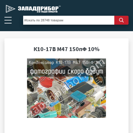
К10-17В М47 150пФ 10%