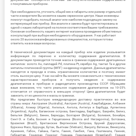
с покупаемым прибором.
При необходимости, уточнить общий вес и габариты или размер отдельной
части измерителя Вы можете в нашем сервисном центре. Наши инженеры
помогут подобрать полный аналог или наиболее подходящую замену на
интересующий вас прибор. Все аналоги и замена будут протестированы в
одной с наших лабораторий на полное соответствие Вашим требованиям.
Основная особенность нашего интернет магазина проведение объективных
консультаций при выборе необходимого оборудования. У нас работают
около 20 высококвалифицированных специалистов, которые готовы
ответить на все ваши вопросы.
В технической документации на каждый прибор или изделие указывается
информация по перечню и количеству содержания драгметаллов. В
документации приводится точная масса в граммах содержания драгоценных
металлов: золото Au, палладий Pd, платина Pt, серебро Ag, тантал Ta и другие
металлы платиновой группы (МПГ) на единицу изделия. Данные драгметаллы
находятся в природе в очень ограниченном количестве и поэтому имеют
столь высокую цену. У нас на сайте Вы можете ознакомиться с техническими
характеристиками приборов и получить сведения о содержании
драгметаллов в приборах и радиодеталях производства СССР. Обращаем
ваше внимание, что часто реальное содержание драгметаллов на 10-25%
отличается от справочного в меньшую сторону! Цена драгметаллов будет
зависить от их ценности и массы в граммах.
Мы предлагаем быструю международную доставку практически во все
страны мира: Австралия (Australia), Австрия (Austria), Азербайджан, Албания
(Albania), Алжир (Algeria), Ангилья, Ангола, Антигуа и Барбуда, Аргентина
(Argentina), Аруба, Багамские острова, Бангладеш, Барбадос, Бахрейн, Белиз,
Бельгия (Belgium), Бенин, Бермуды, Болгария (Bulgaria), Боливия, Бонайре,
Синт-Э. и Саба, Босния и Герцеговина (Bosnia and Herzegovina), Ботсвана,
Бразилия (Brazil), Британские Виргинские Острова, Бруней Даруссалам,
Буркина Фасо, Бурунди, Бутан, Вьетнам (Vietnam), Вануату, Ватикан, Венесуэла,
Армения, Габон, Гайана, Гаити, Гамия, Гамбия, Гана, Гватемала, Гвинея,
Гибралтар, Гондурас, Гонконг, Гренада, Гренландия (Greenland), Греция