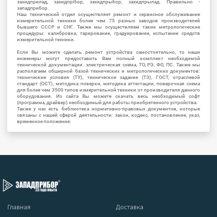
захидприлад, захидпрібор, захидпрыбор, захидпрылад. Правильно -
западприбор.
Наш технический отдел осуществляет ремонт и сервисное обслуживание
измерительной техники более чем 75 разных заводов производителей
бывшего СССР и СНГ. Также мы осуществляем такие метрологические
процедуры: калибровка, тарирование, градуирование, испытание средств
измерительной техники.
Если Вы можете сделать ремонт устройства самостоятельно, то наши
инженеры могут предоставить Вам полный комплект необходимой
технической документации: электрическая схема, ТО, РЭ, ФО, ПС. Также мы
располагаем обширной базой технических и метрологических документов:
технические условия (ТУ), техническое задание (ТЗ), ГОСТ, отраслевой
стандарт (ОСТ), методика поверки, методика аттестации, поверочная схема
для более чем 3500 типов измерительной техники от производителя данного
оборудования. Из сайта Вы можете скачать весь необходимый софт
(программа, драйвер) необходимый для работы приобретенного устройства.
Также у нас есть библиотека нормативно-правовых документов, которые
связаны с нашей сферой деятельности: закон, кодекс, постановление, указ,
временное положение.
Главная
Доставка