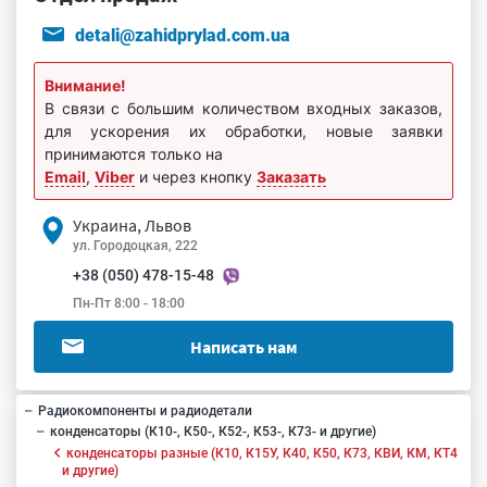
detali@zahidprylad.com.ua
Внимание!
В связи с большим количеством входных заказов,
для ускорения их обработки, новые заявки
принимаются только на
Email
,
Viber
и через кнопку
Заказать
Украина, Львов
ул. Городоцкая, 222
+38 (050) 478-15-48
Пн-Пт 8:00 - 18:00
Написать нам
Радиокомпоненты и радиодетали
конденсаторы (К10-, К50-, К52-, К53-, К73- и другие)
конденсаторы разные (К10, К15У, К40, К50, К73, КВИ, КМ, КТ4
и другие)