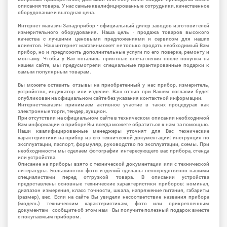
описания товара. У нас самые квалифицированные сотрудники, качественное
оборудование и выгодная цена.
Интернет магазин Западприбор - официальный дилер заводов изготовителей
измерительного оборудования. Наша цель - продажа товаров высокого
качества с лучшими ценовыми предложениями и сервисом для наших
клиентов. Наш интернет магазинможет не только продать необходимый Вам
прибор, но и предложить дополнительные услуги по его поверке, ремонту и
монтажу. Чтобы у Вас остались приятные впечатления после покупки на
нашем сайте, мы предусмотрели специальные гарантированные подарки к
самым популярным товарам.
Вы можете оставить отзывы на приобретенный у нас прибор, измеритель,
устройство, индикатор или изделие. Ваш отзыв при Вашем согласии будет
опубликован на официальном сайте без указания контактной информации.
Интернет-магазин принимаем активное участие в таких процедурах как
электронные торги, тендер, аукцион.
При отсутствии на официальном сайте в техническом описании необходимой
Вам информации о приборе Вы всегда можете обратиться к нам за помощью.
Наши квалифицированные менеджеры уточнят для Вас технические
характеристики на прибор из его технической документации: инструкция по
эксплуатации, паспорт, формуляр, руководство по эксплуатации, схемы. При
необходимости мы сделаем фотографии интересующего вас прибора, стенда
или устройства.
Описание на приборы взято с технической документации или с технической
литературы. Большинство фото изделий сделаны непосредственно нашими
специалистами перед отгрузкой товара. В описании устройства
предоставлены основные технические характеристики приборов: номинал,
диапазон измерения, класс точности, шкала, напряжение питания, габариты
(размер), вес. Если на сайте Вы увидели несоответствие названия прибора
(модель) техническим характеристикам, фото или прикрепленным
документам - сообщите об этом нам - Вы получите полезный подарок вместе
с покупаемым прибором.