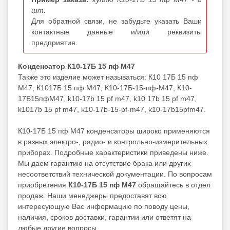
шт.
Для обратной связи, не забудьте указать Ваши
контактные данные и/или реквизиты
предприятия.
Конденсатор К10-17Б 15 пф М47
Также это изделие может называться: К10 17Б 15 пф
М47, К1017Б 15 пф М47, К10-17Б-15-пф-М47, К10-
17Б15пфМ47, k10-17b 15 pf m47, k10 17b 15 pf m47,
k1017b 15 pf m47, k10-17b-15-pf-m47, k10-17b15pfm47.
К10-17Б 15 пф М47 конденсаторы широко применяются
в разных электро-, радио- и контрольно-измерительных
приборах. Подробные характеристики приведены ниже.
Мы даем гарантию на отсутствие брака или других
несоответствий технической документации. По вопросам
приобретения
К10-17Б 15 пф М47
обращайтесь в отдел
продаж. Наши менеджеры предоставят всю
интересующую Вас информацию по поводу цены,
наличия, сроков доставки, гарантии или ответят на
любые другие вопросы.