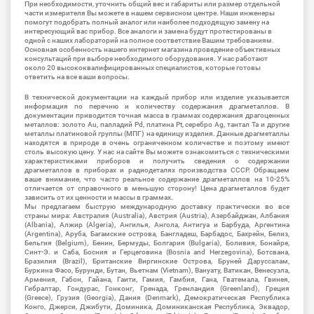
При необходимости, уточнить общий вес и габариты или размер отдельной
части измерителя Вы можете в нашем сервисном центре. Наши инженеры
помогут подобрать полный аналог или наиболее подходящую замену на
интересующий вас прибор. Все аналоги и замена будут протестированы в
одной с наших лабораторий на полное соответствие Вашим требованиям.
Основная особенность нашего интернет магазина проведение объективных
консультаций при выборе необходимого оборудования. У нас работают
около 20 высококвалифицированных специалистов, которые готовы
ответить на все ваши вопросы.
В технической документации на каждый прибор или изделие указывается
информация по перечню и количеству содержания драгметаллов. В
документации приводится точная масса в граммах содержания драгоценных
металлов: золото Au, палладий Pd, платина Pt, серебро Ag, тантал Ta и другие
металлы платиновой группы (МПГ) на единицу изделия. Данные драгметаллы
находятся в природе в очень ограниченном количестве и поэтому имеют
столь высокую цену. У нас на сайте Вы можете ознакомиться с техническими
характеристиками приборов и получить сведения о содержании
драгметаллов в приборах и радиодеталях производства СССР. Обращаем
ваше внимание, что часто реальное содержание драгметаллов на 10-25%
отличается от справочного в меньшую сторону! Цена драгметаллов будет
зависить от их ценности и массы в граммах.
Мы предлагаем быструю международную доставку практически во все
страны мира: Австралия (Australia), Австрия (Austria), Азербайджан, Албания
(Albania), Алжир (Algeria), Ангилья, Ангола, Антигуа и Барбуда, Аргентина
(Argentina), Аруба, Багамские острова, Бангладеш, Барбадос, Бахрейн, Белиз,
Бельгия (Belgium), Бенин, Бермуды, Болгария (Bulgaria), Боливия, Бонайре,
Синт-Э. и Саба, Босния и Герцеговина (Bosnia and Herzegovina), Ботсвана,
Бразилия (Brazil), Британские Виргинские Острова, Бруней Даруссалам,
Буркина Фасо, Бурунди, Бутан, Вьетнам (Vietnam), Вануату, Ватикан, Венесуэла,
Армения, Габон, Гайана, Гаити, Гамия, Гамбия, Гана, Гватемала, Гвинея,
Гибралтар, Гондурас, Гонконг, Гренада, Гренландия (Greenland), Греция
(Greece), Грузия (Georgia), Дания (Denmark), Демократическая Республика
Конго, Джерси, Джибути, Доминика, Доминиканская Республика, Эквадор,