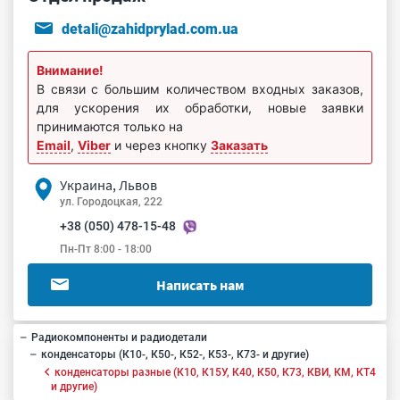
detali@zahidprylad.com.ua
Внимание!
В связи с большим количеством входных заказов,
для ускорения их обработки, новые заявки
принимаются только на
Email
,
Viber
и через кнопку
Заказать
Украина, Львов
ул. Городоцкая, 222
+38 (050) 478-15-48
Пн-Пт 8:00 - 18:00
Написать нам
Радиокомпоненты и радиодетали
конденсаторы (К10-, К50-, К52-, К53-, К73- и другие)
конденсаторы разные (К10, К15У, К40, К50, К73, КВИ, КМ, КТ4
и другие)