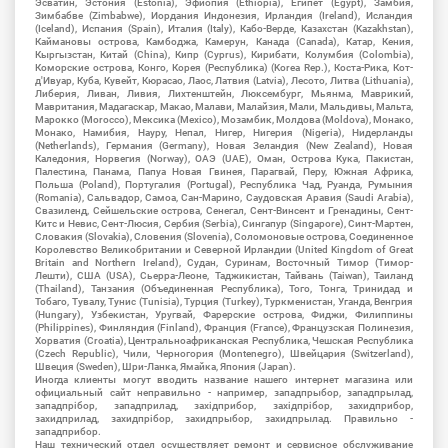
Эсватин, Эстония (Estonia), Эфиопия (Ethiopia), Египет (Egypt), Замбия,
Зимбабве (Zimbabwe), Иордания Индонезия, Ирландия (Ireland), Исландия
(Iceland), Испания (Spain), Италия (Italy), Кабо-Верде, Казахстан (Kazakhstan),
Каймановы острова, Камбоджа, Камерун, Канада (Canada), Катар, Кения,
Кыргызстан, Китай (China), Кипр (Cyprus), Кирибати, Колумбия (Colombia),
Коморские острова, Конго, Корея (Республика) (Korea Rep.), Коста-Рика, Кот-
д'Ивуар, Куба, Кувейт, Кюрасао, Лаос, Латвия (Latvia), Лесото, Литва (Lithuania),
Либерия, Ливан, Ливия, Лихтенштейн, Люксембург, Мьянма, Маврикий,
Мавритания, Мадагаскар, Макао, Малави, Малайзия, Мали, Мальдивы, Мальта,
Марокко (Morocco), Мексика (Mexico), Мозамбик, Молдова (Moldova), Монако,
Монако, Намибия, Науру, Непал, Нигер, Нигерия (Nigeria), Нидерланды
(Netherlands), Германия (Germany), Новая Зеландия (New Zealand), Новая
Каледония, Норвегия (Norway), ОАЭ (UAE), Оман, Острова Кука, Пакистан,
Палестина, Панама, Папуа Новая Гвинея, Парагвай, Перу, Южная Африка,
Польша (Poland), Португалия (Portugal), Республика Чад, Руанда, Румыния
(Romania), Сальвадор, Самоа, Сан-Марино, Саудовская Аравия (Saudi Arabia),
Свазиленд, Сейшельские острова, Сенегал, Сент-Винсент и Гренадины, Сент-
Китс и Невис, Сент-Люсия, Сербия (Serbia), Сингапур (Singapore), Синт-Мартен,
Словакия (Slovakia), Словения (Slovenia), Соломоновые острова, Соединенное
Королевство Великобритании и Северной Ирландии (United Kingdom of Great
Britain and Northern Ireland), Судан, Суринам, Восточный Тимор (Тимор-
Лешти), США (USA), Сьерра-Леоне, Таджикистан, Тайвань (Taiwan), Таиланд
(Thailand), Танзания (Объединенная Республика), Того, Тонга, Тринидад и
Тобаго, Тувалу, Тунис (Tunisia), Турция (Turkey), Туркменистан, Уганда, Венгрия
(Hungary), Узбекистан, Уругвай, Фарерские острова, Фиджи, Филиппины
(Philippines), Финляндия (Finland), Франция (France), Французская Полинезия,
Хорватия (Croatia), Центральноафриканская Республика, Чешская Республика
(Czech Republic), Чили, Черногория (Montenegro), Швейцария (Switzerland),
Швеция (Sweden), Шри-Ланка, Ямайка, Япония (Japan).
Иногда клиенты могут вводить название нашего интернет магазина или
официальный сайт неправильно - например, западпрыбор, западпрылад,
западпрібор, западприлад, західприбор, західпрібор, захидприбор,
захидприлад, захидпрібор, захидпрыбор, захидпрылад. Правильно -
западприбор.
Наш технический отдел осуществляет ремонт и сервисное обслуживание