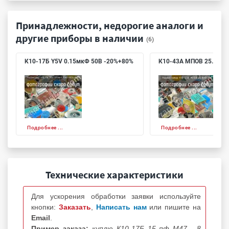
Принадлежности, недорогие аналоги и
другие приборы в наличии
(6)
К10-17Б Y5V 0.15мкФ 50В -20%+80%
К10-43А МПОВ 25.8пФ 
Подробнее ...
Подробнее ...
Технические характеристики
Для ускорения обработки заявки используйте
кнопки:
Заказать
,
Написать нам
или пишите на
Email
.
Пример заказа:
куплю К10-17Б 15 пф М47 - 8