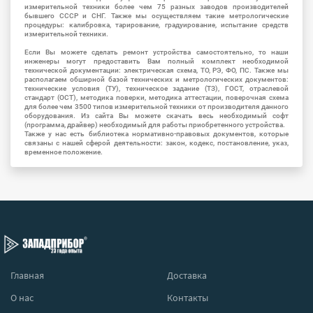
измерительной техники более чем 75 разных заводов производителей
бывшего СССР и СНГ. Также мы осуществляем такие метрологические
процедуры: калибровка, тарирование, градуирование, испытание средств
измерительной техники.
Если Вы можете сделать ремонт устройства самостоятельно, то наши
инженеры могут предоставить Вам полный комплект необходимой
технической документации: электрическая схема, ТО, РЭ, ФО, ПС. Также мы
располагаем обширной базой технических и метрологических документов:
технические условия (ТУ), техническое задание (ТЗ), ГОСТ, отраслевой
стандарт (ОСТ), методика поверки, методика аттестации, поверочная схема
для более чем 3500 типов измерительной техники от производителя данного
оборудования. Из сайта Вы можете скачать весь необходимый софт
(программа, драйвер) необходимый для работы приобретенного устройства.
Также у нас есть библиотека нормативно-правовых документов, которые
связаны с нашей сферой деятельности: закон, кодекс, постановление, указ,
временное положение.
Главная
Доставка
О нас
Контакты