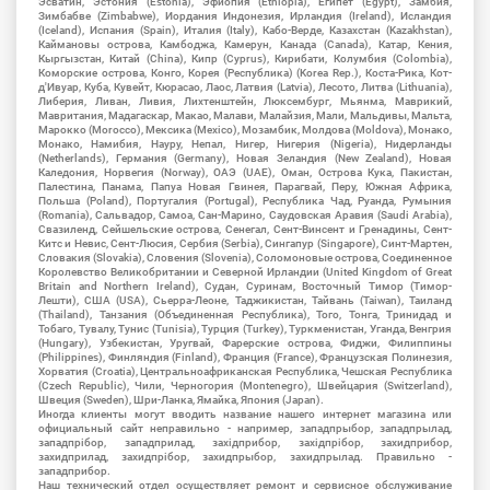
Эсватин, Эстония (Estonia), Эфиопия (Ethiopia), Египет (Egypt), Замбия,
Зимбабве (Zimbabwe), Иордания Индонезия, Ирландия (Ireland), Исландия
(Iceland), Испания (Spain), Италия (Italy), Кабо-Верде, Казахстан (Kazakhstan),
Каймановы острова, Камбоджа, Камерун, Канада (Canada), Катар, Кения,
Кыргызстан, Китай (China), Кипр (Cyprus), Кирибати, Колумбия (Colombia),
Коморские острова, Конго, Корея (Республика) (Korea Rep.), Коста-Рика, Кот-
д'Ивуар, Куба, Кувейт, Кюрасао, Лаос, Латвия (Latvia), Лесото, Литва (Lithuania),
Либерия, Ливан, Ливия, Лихтенштейн, Люксембург, Мьянма, Маврикий,
Мавритания, Мадагаскар, Макао, Малави, Малайзия, Мали, Мальдивы, Мальта,
Марокко (Morocco), Мексика (Mexico), Мозамбик, Молдова (Moldova), Монако,
Монако, Намибия, Науру, Непал, Нигер, Нигерия (Nigeria), Нидерланды
(Netherlands), Германия (Germany), Новая Зеландия (New Zealand), Новая
Каледония, Норвегия (Norway), ОАЭ (UAE), Оман, Острова Кука, Пакистан,
Палестина, Панама, Папуа Новая Гвинея, Парагвай, Перу, Южная Африка,
Польша (Poland), Португалия (Portugal), Республика Чад, Руанда, Румыния
(Romania), Сальвадор, Самоа, Сан-Марино, Саудовская Аравия (Saudi Arabia),
Свазиленд, Сейшельские острова, Сенегал, Сент-Винсент и Гренадины, Сент-
Китс и Невис, Сент-Люсия, Сербия (Serbia), Сингапур (Singapore), Синт-Мартен,
Словакия (Slovakia), Словения (Slovenia), Соломоновые острова, Соединенное
Королевство Великобритании и Северной Ирландии (United Kingdom of Great
Britain and Northern Ireland), Судан, Суринам, Восточный Тимор (Тимор-
Лешти), США (USA), Сьерра-Леоне, Таджикистан, Тайвань (Taiwan), Таиланд
(Thailand), Танзания (Объединенная Республика), Того, Тонга, Тринидад и
Тобаго, Тувалу, Тунис (Tunisia), Турция (Turkey), Туркменистан, Уганда, Венгрия
(Hungary), Узбекистан, Уругвай, Фарерские острова, Фиджи, Филиппины
(Philippines), Финляндия (Finland), Франция (France), Французская Полинезия,
Хорватия (Croatia), Центральноафриканская Республика, Чешская Республика
(Czech Republic), Чили, Черногория (Montenegro), Швейцария (Switzerland),
Швеция (Sweden), Шри-Ланка, Ямайка, Япония (Japan).
Иногда клиенты могут вводить название нашего интернет магазина или
официальный сайт неправильно - например, западпрыбор, западпрылад,
западпрібор, западприлад, західприбор, західпрібор, захидприбор,
захидприлад, захидпрібор, захидпрыбор, захидпрылад. Правильно -
западприбор.
Наш технический отдел осуществляет ремонт и сервисное обслуживание