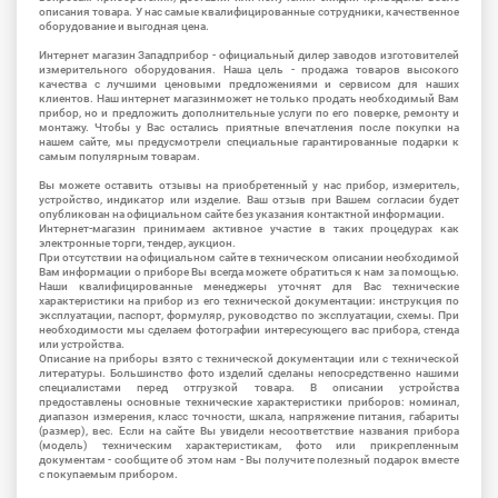
описания товара. У нас самые квалифицированные сотрудники, качественное
оборудование и выгодная цена.
Интернет магазин Западприбор - официальный дилер заводов изготовителей
измерительного оборудования. Наша цель - продажа товаров высокого
качества с лучшими ценовыми предложениями и сервисом для наших
клиентов. Наш интернет магазинможет не только продать необходимый Вам
прибор, но и предложить дополнительные услуги по его поверке, ремонту и
монтажу. Чтобы у Вас остались приятные впечатления после покупки на
нашем сайте, мы предусмотрели специальные гарантированные подарки к
самым популярным товарам.
Вы можете оставить отзывы на приобретенный у нас прибор, измеритель,
устройство, индикатор или изделие. Ваш отзыв при Вашем согласии будет
опубликован на официальном сайте без указания контактной информации.
Интернет-магазин принимаем активное участие в таких процедурах как
электронные торги, тендер, аукцион.
При отсутствии на официальном сайте в техническом описании необходимой
Вам информации о приборе Вы всегда можете обратиться к нам за помощью.
Наши квалифицированные менеджеры уточнят для Вас технические
характеристики на прибор из его технической документации: инструкция по
эксплуатации, паспорт, формуляр, руководство по эксплуатации, схемы. При
необходимости мы сделаем фотографии интересующего вас прибора, стенда
или устройства.
Описание на приборы взято с технической документации или с технической
литературы. Большинство фото изделий сделаны непосредственно нашими
специалистами перед отгрузкой товара. В описании устройства
предоставлены основные технические характеристики приборов: номинал,
диапазон измерения, класс точности, шкала, напряжение питания, габариты
(размер), вес. Если на сайте Вы увидели несоответствие названия прибора
(модель) техническим характеристикам, фото или прикрепленным
документам - сообщите об этом нам - Вы получите полезный подарок вместе
с покупаемым прибором.