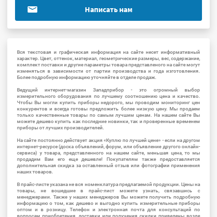
Написать нам
Вся текстовая и графическая информация на сайте несет информативный
характер. Цвет, оттенок, материал, геометрические размеры, вес, содержание,
комплект поставки и другие параметры товара представленого на сайте могут
изменяться в зависимости от партии производства и года изготовления.
Более подробную информацию уточняйте в отделе продаж.
Ведущий интернет-магазин Западприбор - это огромный выбор
измерительного оборудования по лучшему соотношению цена и качество.
Чтобы Вы могли купить приборы недорого, мы проводим мониторинг цен
конкурентов и всегда готовы предложить более низкую цену. Мы продаем
только качественные товары по самым лучшим ценам. На нашем сайте Вы
можете дешево купить как последние новинки, так и проверенные временем
приборы от лучших производителей.
На сайте постоянно действует акция «Куплю по лучшей цене» - если на другом
интернет-ресурсе (доска объявлений, форум, или объявление другого онлайн-
сервиса) у товара, представленного на нашем сайте, меньшая цена, то мы
продадим Вам его еще дешевле! Покупателям также предоставляется
дополнительная скидка за оставленный отзыв или фотографии применения
наших товаров.
В прайс-листе указана не вся номенклатура предлагаемой продукции. Цены на
товары, не вошедшие в прайс-лист можете узнать, связавшись с
менеджерами. Также у наших менеджеров Вы можете получить подробную
информацию о том, как дешево и выгодно купить измерительные приборы
оптом и в розницу. Телефон и электронная почта для консультаций по
вопросам приобретения, доставки или получения скидки приведены возле