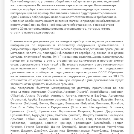
При необходимости, уточнить общий вес и габариты или размер отдельной
части измерителя Вы можете в нашем сервисном центре. Наши инженеры
помогут подобрать полный аналог или наиболее подходящую замену на
интересующий вас прибор. Все аналоги и замена будут протестированы в
одной с наших лабораторий на полное соответствие Вашим требованиям.
Основная особенность нашего интернет магазина проведение объективных
консультаций при выборе необходимого оборудования. У нас работают
около 20 высококвалифицированных специалистов, которые готовы
ответить на все ваши вопросы.
В технической документации на каждый прибор или изделие указывается
информация по перечню и количеству содержания драгметаллов. В
документации приводится точная масса в граммах содержания драгоценных
металлов: золото Au, палладий Pd, платина Pt, серебро Ag, тантал Ta и другие
металлы платиновой группы (МПГ) на единицу изделия. Данные драгметаллы
находятся в природе в очень ограниченном количестве и поэтому имеют
столь высокую цену. У нас на сайте Вы можете ознакомиться с техническими
характеристиками приборов и получить сведения о содержании
драгметаллов в приборах и радиодеталях производства СССР. Обращаем
ваше внимание, что часто реальное содержание драгметаллов на 10-25%
отличается от справочного в меньшую сторону! Цена драгметаллов будет
зависить от их ценности и массы в граммах.
Мы предлагаем быструю международную доставку практически во все
страны мира: Австралия (Australia), Австрия (Austria), Азербайджан, Албания
(Albania), Алжир (Algeria), Ангилья, Ангола, Антигуа и Барбуда, Аргентина
(Argentina), Аруба, Багамские острова, Бангладеш, Барбадос, Бахрейн, Белиз,
Бельгия (Belgium), Бенин, Бермуды, Болгария (Bulgaria), Боливия, Бонайре,
Синт-Э. и Саба, Босния и Герцеговина (Bosnia and Herzegovina), Ботсвана,
Бразилия (Brazil), Британские Виргинские Острова, Бруней Даруссалам,
Буркина Фасо, Бурунди, Бутан, Вьетнам (Vietnam), Вануату, Ватикан, Венесуэла,
Армения, Габон, Гайана, Гаити, Гамия, Гамбия, Гана, Гватемала, Гвинея,
Гибралтар, Гондурас, Гонконг, Гренада, Гренландия (Greenland), Греция
(Greece), Грузия (Georgia), Дания (Denmark), Демократическая Республика
Конго, Джерси, Джибути, Доминика, Доминиканская Республика, Эквадор,