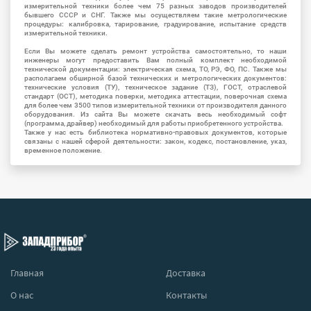
измерительной техники более чем 75 разных заводов производителей
бывшего СССР и СНГ. Также мы осуществляем такие метрологические
процедуры: калибровка, тарирование, градуирование, испытание средств
измерительной техники.
Если Вы можете сделать ремонт устройства самостоятельно, то наши
инженеры могут предоставить Вам полный комплект необходимой
технической документации: электрическая схема, ТО, РЭ, ФО, ПС. Также мы
располагаем обширной базой технических и метрологических документов:
технические условия (ТУ), техническое задание (ТЗ), ГОСТ, отраслевой
стандарт (ОСТ), методика поверки, методика аттестации, поверочная схема
для более чем 3500 типов измерительной техники от производителя данного
оборудования. Из сайта Вы можете скачать весь необходимый софт
(программа, драйвер) необходимый для работы приобретенного устройства.
Также у нас есть библиотека нормативно-правовых документов, которые
связаны с нашей сферой деятельности: закон, кодекс, постановление, указ,
временное положение.
Главная
Доставка
О нас
Контакты