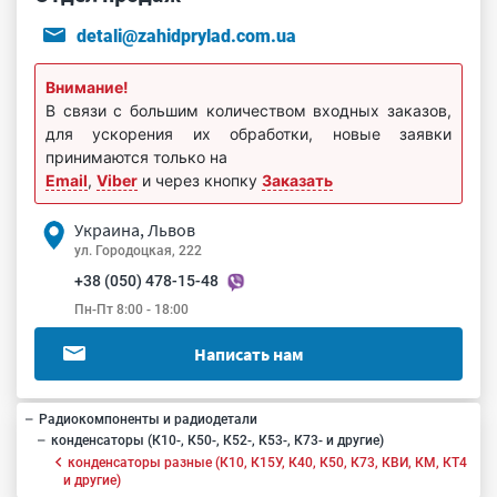
detali@zahidprylad.com.ua
Внимание!
В связи с большим количеством входных заказов,
для ускорения их обработки, новые заявки
принимаются только на
Email
,
Viber
и через кнопку
Заказать
Украина, Львов
ул. Городоцкая, 222
+38 (050) 478-15-48
Пн-Пт 8:00 - 18:00
Написать нам
Радиокомпоненты и радиодетали
конденсаторы (К10-, К50-, К52-, К53-, К73- и другие)
конденсаторы разные (К10, К15У, К40, К50, К73, КВИ, КМ, КТ4
и другие)