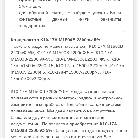
5% - 3 шт.
Для обратной связи, не забудьте указать Ваши
контактные данные и/или реквизиты
предприятия.
Конденсатор К10-17А М1500В 2200пФ 5%
Также это изделие может называться: К10 17А М1500В
2200пФ 5%, К1017А М1500В 2200пФ 5%, К10-17А-
М1500В-2200пФ-5%, К10-17АМ1500В2200пФ5%, k10-
17a m1500v 2200pf 5, k10 17a m1500v 2200pf 5, k1017a
m1500v 2200pf 5, k10-17a-m1500v-2200pf-5, k10-
17am1500v2200pf5.
К10-17А М1500В 2200пФ 5% конденсаторы широко
применяются в разных электро-, радио- и контрольно-
измерительных приборах. Подробные характеристики
приведены ниже. Мы даем гарантию на отсутствие
брака или других несоответствий технической
документации. По вопросам приобретения
К10-17А
М1500В 2200пФ 5%
обращайтесь в отдел продаж. Наши
менеджеры предоставят всю интересующую Вас