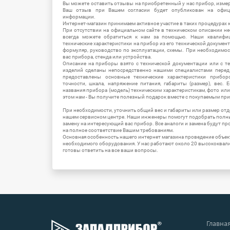
Вы можете оставить отзывы на приобретенный у нас прибор, измер
Ваш отзыв при Вашем согласии будет опубликован на офици
информации.
Интернет-магазин принимаем активное участие в таких процедурах к
При отсутствии на официальном сайте в техническом описании 
всегда можете обратиться к нам за помощью. Наши квалифи
технические характеристики на прибор из его технической документ
формуляр, руководство по эксплуатации, схемы. При необходимо
вас прибора, стенда или устройства.
Описание на приборы взято с технической документации или с т
изделий сделаны непосредственно нашими специалистами перед 
предоставлены основные технические характеристики приборо
точности, шкала, напряжение питания, габариты (размер), вес.
названия прибора (модель) техническим характеристикам, фото ил
этом нам - Вы получите полезный подарок вместе с покупаемым пр
При необходимости, уточнить общий вес и габариты или размер отд
нашем сервисном центре. Наши инженеры помогут подобрать полн
замену на интересующий вас прибор. Все аналоги и замена будут п
на полное соответствие Вашим требованиям.
Основная особенность нашего интернет магазина проведение объе
необходимого оборудования. У нас работают около 20 высококва
готовы ответить на все ваши вопросы.
Главна