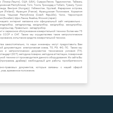
ор (Тимор-Лешти), США (USA), Сьерра-Леоне, Таджикистан, Тайвань
единенная Республика), Того, Тонга, Тринидад и Тобаго, Тувалу, Тунис
Уганда, Венгрия (Hungary), Узбекистан, Уругвай, Фарерские острова,
ия (Finland), Франция (France), Французская Полинезия, Хорватия
блика, Чешская Республика (Czech Republic), Чили, Черногория
ия (Sweden), Шри-Ланка, Ямайка, Япония (Japan).
 нашего интернет магазина или официальный сайт неправильно -
адпрібор, западприлад, західприбор, західпрібор, захидприбор,
ахидпрылад. Правильно - западприбор.
нт и сервисное обслуживание измерительной техники более чем 75
о СССР и СНГ. Также мы осуществляем такие метрологические
уирование, испытание средств измерительной техники.
тва самостоятельно, то наши инженеры могут предоставить Вам
й документации: электрическая схема, ТО, РЭ, ФО, ПС. Также мы
их и метрологических документов: технические условия (ТУ),
 стандарт (ОСТ), методика поверки, методика аттестации, поверочная
ьной техники от производителя данного оборудования. Из сайта Вы
(программа, драйвер) необходимый для работы приобретенного
вно-правовых документов, которые связаны с нашей сферой
, указ, временное положение.