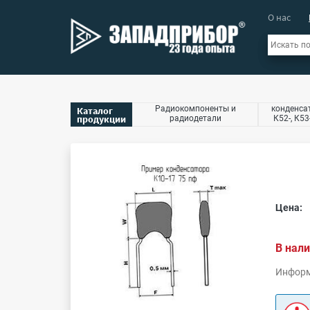
О нас
Радиокомпоненты и
конденсат
Каталог
продукции
радиодетали
К52-, К53
Цена:
В нали
Информ