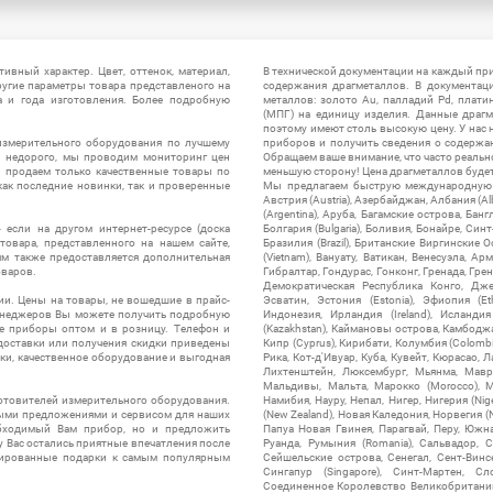
ивный характер. Цвет, оттенок, материал,
В технической документации на каждый пр
ругие параметры товара представленого на
содержания драгметаллов. В документац
а и года изготовления. Более подробную
металлов: золото Au, палладий Pd, плати
(МПГ) на единицу изделия. Данные драгм
поэтому имеют столь высокую цену. У нас 
измерительного оборудования по лучшему
приборов и получить сведения о содержа
ы недорого, мы проводим мониторинг цен
Обращаем ваше внимание, что часто реальн
ы продаем только качественные товары по
меньшую сторону! Цена драгметаллов будет 
ак последние новинки, так и проверенные
Мы предлагаем быструю международную до
Австрия (Austria), Азербайджан, Албания (Alb
(Argentina), Аруба, Багамские острова, Бан
 если на другом интернет-ресурсе (доска
Болгария (Bulgaria), Боливия, Бонайре, Синт
товара, представленного на нашем сайте,
Бразилия (Brazil), Британские Виргинские 
ям также предоставляется дополнительная
(Vietnam), Вануату, Ватикан, Венесуэла, Ар
оваров.
Гибралтар, Гондурас, Гонконг, Гренада, Гренл
Демократическая Республика Конго, Дже
ии. Цены на товары, не вошедшие в прайс-
Эсватин, Эстония (Estonia), Эфиопия (Et
менеджеров Вы можете получить подробную
Индонезия, Ирландия (Ireland), Исландия (
е приборы оптом и в розницу. Телефон и
(Kazakhstan), Каймановы острова, Камбоджа,
 доставки или получения скидки приведены
Кипр (Cyprus), Кирибати, Колумбия (Colombia
ки, качественное оборудование и выгодная
Рика, Кот-д'Ивуар, Куба, Кувейт, Кюрасао, Ла
Лихтенштейн, Люксембург, Мьянма, Мавр
Мальдивы, Мальта, Марокко (Morocco), М
отовителей измерительного оборудования.
Намибия, Науру, Непал, Нигер, Нигерия (Nig
выми предложениями и сервисом для наших
(New Zealand), Новая Каледония, Норвегия (
обходимый Вам прибор, но и предложить
Папуа Новая Гвинея, Парагвай, Перу, Южная
у Вас остались приятные впечатления после
Руанда, Румыния (Romania), Сальвадор, С
нтированные подарки к самым популярным
Сейшельские острова, Сенегал, Сент-Винсе
Сингапур (Singapore), Синт-Мартен, Сл
Соединенное Королевство Великобритании и