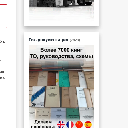
Тех. документация
(7823)
 pf,
.
ры
 на