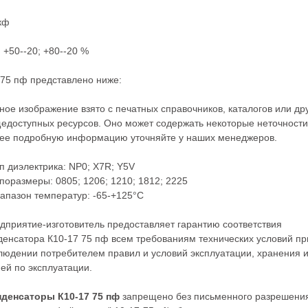
кф
 +50--20; +80--20 %
75 пф представлено ниже:
ное изображение взято с печатных справочников, каталогов или др
едоступных ресурсов. Оно может содержать некоторые неточности
ее подробную информацию уточняйте у наших менеджеров.
ип диэлектрика: NP0; X7R; Y5V
ипоразмеры: 0805; 1206; 1210; 1812; 2225
иапазон температур: -65-+125°С
дприятие-изготовитель предоставляет гарантию соответствия
денсатора К10-17 75 пф всем требованиям технических условий пр
людении потребителем правил и условий эксплуатации, хранения 
ей по эксплуатации.
нденсаторы К10-17 75 пф
запрещено без письменного разрешени