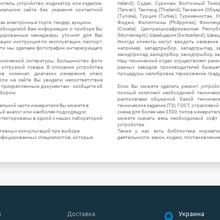
итель, устройство, индикатор или изделие.
Ireland), Судан, Суринам, Восточный Тим
альном сайте без указания контактной
(Taiwan), Таиланд (Thailand), Танзания (Объ
(Tunisia), Турция (Turkey), Туркменистан, 
ак электронные торги, тендер, аукцион.
Фиджи, Филиппины (Philippines), Финлянд
необходимой Вам информации о приборе Вы
(Croatia), Центральноафриканская Респу
цированные менеджеры уточнят для Вас
(Montenegro), Швейцария (Switzerland), Швец
ации: инструкция по эксплуатации, паспорт,
Иногда клиенты могут вводить название
сти мы сделаем фотографии интересующего
например, западпрыбор, западпрылад, зап
захидприлад, захидпрібор, захидпрыбор, з
ехнической литературы. Большинство фото
Наш технический отдел осуществляет ремо
отгрузкой товара. В описании устройства
разных заводов производителей бывшег
в: номинал, диапазон измерения, класс
процедуры: калибровка, тарирование, град
 Если на сайте Вы увидели несоответствие
и прикрепленным документам - сообщите об
Если Вы можете сделать ремонт устройс
ибором.
полный комплект необходимой техническо
располагаем обширной базой техническ
ельной части измерителя Вы можете в
техническое задание (ТЗ), ГОСТ, отраслевой
ый аналог или наиболее подходящую
схема для более чем 3500 типов измерител
ротестированы в одной с наших лабораторий
можете скачать весь необходимый софт 
устройства.
ктивных консультаций при выборе
Также у нас есть библиотека нормати
лифицированных специалистов, которые
деятельности: закон, кодекс, постановление
я
Доставка
Украина