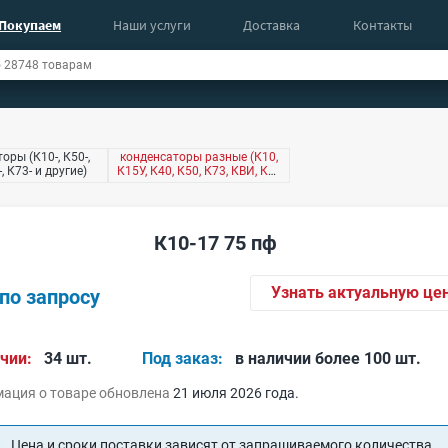
Покупаем
Наши услуги
Доставка
Контакты
оры (К10-, К50-,
конденсаторы разные (К10,
-, К73- и другие)
К15У, К40, К50, К73, КВИ, КМ,
КТ4 и другие)
К10-17 75 пф
Узнать актуальную це
по запросу
чии:
34 шт.
Под заказ:
в наличии более 100 шт.
ация о товаре обновлена
21 июля 2026 года.
Цена и сроки поставки зависят от запрашиваемого количества.