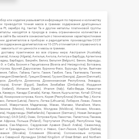
ибор или изделие указывается информация по перечню и количеству
ии приводится точная масса в граммах содержания драгоценных
на Pt, серебро Ag, тантал Ta и другие металлы платиновой группы
еталлы находятся в природе в очень ограниченном количестве и
на сайте Вы можете ознакомиться с техническими характеристиками
нии драгметаллов в приборах и радиодеталях производства СССР.
ое содержание драгметаллов на 10-25% отличается от справочного в
зависить от их ценности и массы в граммах.
ставку практически во все страны мира: Австралия (Australia),
ania), Алжир (Algeria), Ангилья, Ангола, Антигуа и Барбуда, Аргентина
гладеш, Барбадос, Бахрейн, Белиз, Бельгия (Belgium), Бенин, Бермуды,
-Э. и Саба, Босния и Герцеговина (Bosnia and Herzegovina), Ботсвана,
Острова, Бруней Даруссалам, Буркина Фасо, Бурунди, Бутан, Вьетнам
мения, Габон, Гайана, Гаити, Гамия, Гамбия, Гана, Гватемала, Гвинея,
андия (Greenland), Греция (Greece), Грузия (Georgia), Дания (Denmark),
рси, Джибути, Доминика, Доминиканская Республика, Эквадор,
hiopia), Египет (Egypt), Замбия, Зимбабве (Zimbabwe), Иордания
Iceland), Испания (Spain), Италия (Italy), Кабо-Верде, Казахстан
 Камерун, Канада (Canada), Катар, Кения, Кыргызстан, Китай (China),
), Коморские острова, Конго, Корея (Республика) (Korea Rep.), Коста-
ос, Латвия (Latvia), Лесото, Литва (Lithuania), Либерия, Ливан, Ливия,
икий, Мавритания, Мадагаскар, Макао, Малави, Малайзия, Мали,
ексика (Mexico), Мозамбик, Молдова (Moldova), Монако, Монако,
eria), Нидерланды (Netherlands), Германия (Germany), Новая Зеландия
Norway), ОАЭ (UAE), Оман, Острова Кука, Пакистан, Палестина, Панама,
 Африка, Польша (Poland), Португалия (Portugal), Республика Чад,
амоа, Сан-Марино, Саудовская Аравия (Saudi Arabia), Свазиленд,
нт и Гренадины, Сент-Китс и Невис, Сент-Люсия, Сербия (Serbia),
овакия (Slovakia), Словения (Slovenia), Соломоновые острова,
 Северной Ирландии (United Kingdom of Great Britain and Northern