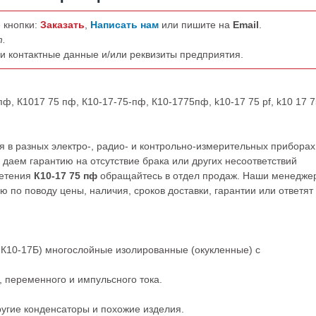
 кнопки:
Заказать
,
Написать нам
или пишите на
Email
.
т.
ши контактные данные и/или реквизиты предприятия.
ф, К1017 75 пф, К10-17-75-пф, К10-1775пф, k10-17 75 pf, k10 17 75
 в разных электро-, радио- и контрольно-измерительных приборах
даем гарантию на отсутствие брака или других несоответствий
ретения
К10-17 75 пф
обращайтесь в отдел продаж. Наши менедже
по поводу цены, наличия, сроков доставки, гарантии или ответят
К10-17Б) многослойные изолированные (окукленные) с
 переменного и импульсного тока.
ругие
конденсаторы
и
похожие
изделия.