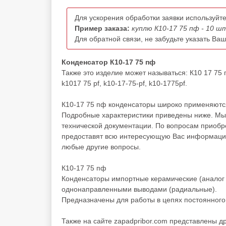
Для ускорения обработки заявки используйте
Пример заказа:
куплю К10-17 75 пф - 10 ш
Для обратной связи, не забудьте указать Ва
Конденсатор К10-17 75 пф
Также это изделие может называться: К10 17 75 п
k1017 75 pf, k10-17-75-pf, k10-1775pf.
К10-17 75 пф конденсаторы широко применяются
Подробные характеристики приведены ниже. Мы 
технической документации. По вопросам приоб
предоставят всю интересующую Вас информацию 
любые другие вопросы.
К10-17 75 пф
Конденсаторы импортные керамические (аналог 
однонаправленными выводами (радиальные).
Предназначены для работы в цепях постоянного,
Также на сайте zapadpribor.com представлены д