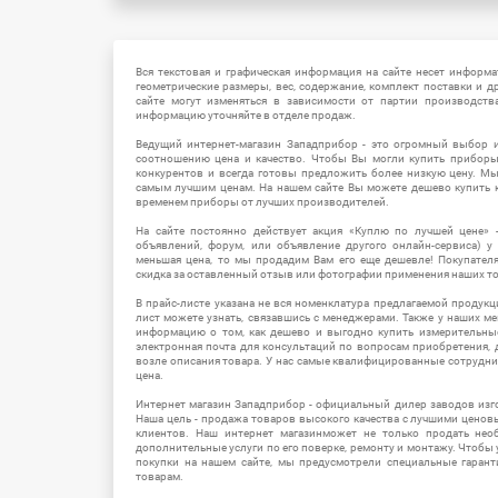
Вся текстовая и графическая информация на сайте несет информат
геометрические размеры, вес, содержание, комплект поставки и д
сайте могут изменяться в зависимости от партии производств
информацию уточняйте в отделе продаж.
Ведущий интернет-магазин Западприбор - это огромный выбор 
соотношению цена и качество. Чтобы Вы могли купить прибор
конкурентов и всегда готовы предложить более низкую цену. М
самым лучшим ценам. На нашем сайте Вы можете дешево купить к
временем приборы от лучших производителей.
На сайте постоянно действует акция «Куплю по лучшей цене» -
объявлений, форум, или объявление другого онлайн-сервиса) у 
меньшая цена, то мы продадим Вам его еще дешевле! Покупател
скидка за оставленный отзыв или фотографии применения наших т
В прайс-листе указана не вся номенклатура предлагаемой продукц
лист можете узнать, связавшись с менеджерами. Также у наших 
информацию о том, как дешево и выгодно купить измерительны
электронная почта для консультаций по вопросам приобретения,
возле описания товара. У нас самые квалифицированные сотрудни
цена.
Интернет магазин Западприбор - официальный дилер заводов изг
Наша цель - продажа товаров высокого качества с лучшими цено
клиентов. Наш интернет магазинможет не только продать не
дополнительные услуги по его поверке, ремонту и монтажу. Чтобы 
покупки на нашем сайте, мы предусмотрели специальные гара
товарам.