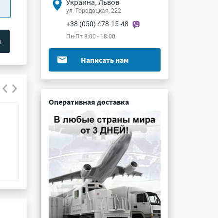
Украина, Львов
ул. Городоцкая, 222
+38 (050) 478-15-48
Пн-Пт 8:00 - 18:00
Написать нам
Оперативная доставка
К73-11 0.068мкФ 1000В 5%
К73-17 0.47мкФ
Подробнее ...
Подробнее ...