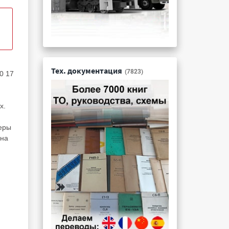
Тех. документация
(7823)
0 17
х.
еры
 на