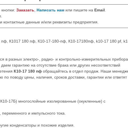
 кнопки:
Заказать
,
Написать нам
или пишите на
Email
.
т.
ши контактные данные и/или реквизиты предприятия.
 пф, К1017 180 пф, К10-17-180-пф, К10-17180пф, k10-17 180 pf, k1
я в разных электро-, радио- и контрольно-измерительных прибора
даем гарантию на отсутствие брака или других несоответствий
ретения
К10-17 180 пф
обращайтесь в отдел продаж. Наши менедж
по поводу цены, наличия, сроков доставки, гарантии или ответят
К10-17Б) многослойные изолированные (окукленные) с
 переменного и импульсного тока.
ругие
конденсаторы
и
похожие
изделия.