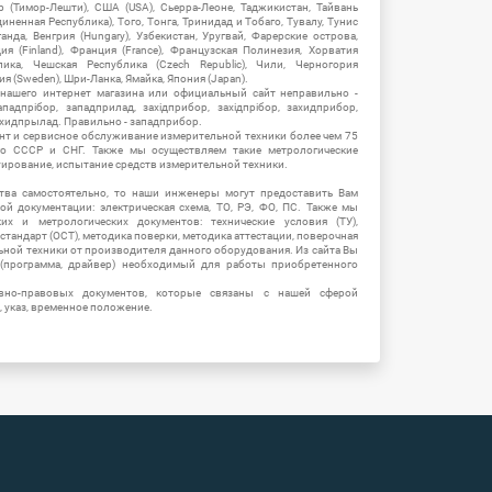
ор (Тимор-Лешти), США (USA), Сьерра-Леоне, Таджикистан, Тайвань
единенная Республика), Того, Тонга, Тринидад и Тобаго, Тувалу, Тунис
Уганда, Венгрия (Hungary), Узбекистан, Уругвай, Фарерские острова,
ия (Finland), Франция (France), Французская Полинезия, Хорватия
блика, Чешская Республика (Czech Republic), Чили, Черногория
ия (Sweden), Шри-Ланка, Ямайка, Япония (Japan).
 нашего интернет магазина или официальный сайт неправильно -
адпрібор, западприлад, західприбор, західпрібор, захидприбор,
ахидпрылад. Правильно - западприбор.
нт и сервисное обслуживание измерительной техники более чем 75
о СССР и СНГ. Также мы осуществляем такие метрологические
уирование, испытание средств измерительной техники.
тва самостоятельно, то наши инженеры могут предоставить Вам
й документации: электрическая схема, ТО, РЭ, ФО, ПС. Также мы
их и метрологических документов: технические условия (ТУ),
 стандарт (ОСТ), методика поверки, методика аттестации, поверочная
ьной техники от производителя данного оборудования. Из сайта Вы
(программа, драйвер) необходимый для работы приобретенного
вно-правовых документов, которые связаны с нашей сферой
, указ, временное положение.