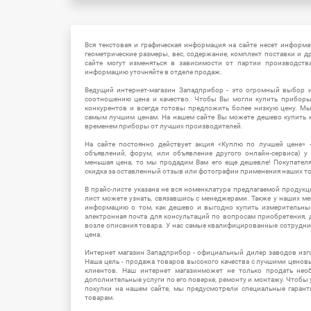
Вся текстовая и графическая информация на сайте несет информат
геометрические размеры, вес, содержание, комплект поставки и д
сайте могут изменяться в зависимости от партии производств
информацию уточняйте в отделе продаж.
Ведущий интернет-магазин Западприбор - это огромный выбор 
соотношению цена и качество. Чтобы Вы могли купить прибор
конкурентов и всегда готовы предложить более низкую цену. М
самым лучшим ценам. На нашем сайте Вы можете дешево купить к
временем приборы от лучших производителей.
На сайте постоянно действует акция «Куплю по лучшей цене» -
объявлений, форум, или объявление другого онлайн-сервиса) у 
меньшая цена, то мы продадим Вам его еще дешевле! Покупател
скидка за оставленный отзыв или фотографии применения наших т
В прайс-листе указана не вся номенклатура предлагаемой продукц
лист можете узнать, связавшись с менеджерами. Также у наших 
информацию о том, как дешево и выгодно купить измерительны
электронная почта для консультаций по вопросам приобретения,
возле описания товара. У нас самые квалифицированные сотрудни
цена.
Интернет магазин Западприбор - официальный дилер заводов изг
Наша цель - продажа товаров высокого качества с лучшими цено
клиентов. Наш интернет магазинможет не только продать не
дополнительные услуги по его поверке, ремонту и монтажу. Чтобы 
покупки на нашем сайте, мы предусмотрели специальные гара
товарам.