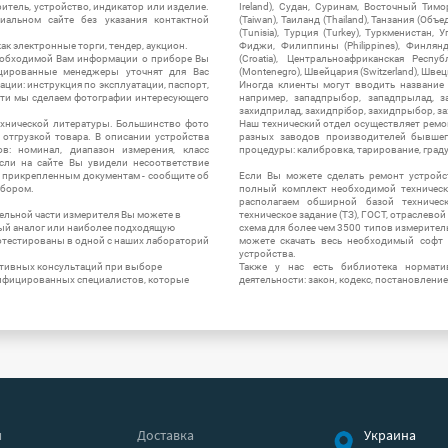
итель, устройство, индикатор или изделие.
Ireland), Судан, Суринам, Восточный Тим
альном сайте без указания контактной
(Taiwan), Таиланд (Thailand), Танзания (Объ
(Tunisia), Турция (Turkey), Туркменистан, 
ак электронные торги, тендер, аукцион.
Фиджи, Филиппины (Philippines), Финлянд
необходимой Вам информации о приборе Вы
(Croatia), Центральноафриканская Респу
цированные менеджеры уточнят для Вас
(Montenegro), Швейцария (Switzerland), Швец
ации: инструкция по эксплуатации, паспорт,
Иногда клиенты могут вводить название
сти мы сделаем фотографии интересующего
например, западпрыбор, западпрылад, зап
захидприлад, захидпрібор, захидпрыбор, з
ехнической литературы. Большинство фото
Наш технический отдел осуществляет ремо
отгрузкой товара. В описании устройства
разных заводов производителей бывшег
в: номинал, диапазон измерения, класс
процедуры: калибровка, тарирование, град
 Если на сайте Вы увидели несоответствие
и прикрепленным документам - сообщите об
Если Вы можете сделать ремонт устройс
ибором.
полный комплект необходимой техническо
располагаем обширной базой техническ
ельной части измерителя Вы можете в
техническое задание (ТЗ), ГОСТ, отраслевой
ый аналог или наиболее подходящую
схема для более чем 3500 типов измерител
ротестированы в одной с наших лабораторий
можете скачать весь необходимый софт 
устройства.
ктивных консультаций при выборе
Также у нас есть библиотека нормати
лифицированных специалистов, которые
деятельности: закон, кодекс, постановление
я
Доставка
Украина