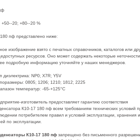
кф
 +50--20; +80--20 %
180 пф представлено ниже:
ное изображение взято с печатных справочников, каталогов или др
едоступных ресурсов. Оно может содержать некоторые неточности
ее подробную информацию уточняйте у наших менеджеров.
ип диэлектрика: NP0; X7R; Y5V
ипоразмеры: 0805; 1206; 1210; 1812; 2225
иапазон температур: -65-+125°С
дприятие-изготовитель предоставляет гарантию соответствия
денсатора К10-17 180 пф всем требованиям технических условий п
людении потребителем правил и условий эксплуатации, хранения 
ей по эксплуатации.
нденсаторы К10-17 180 пф
запрещено без письменного разрешен