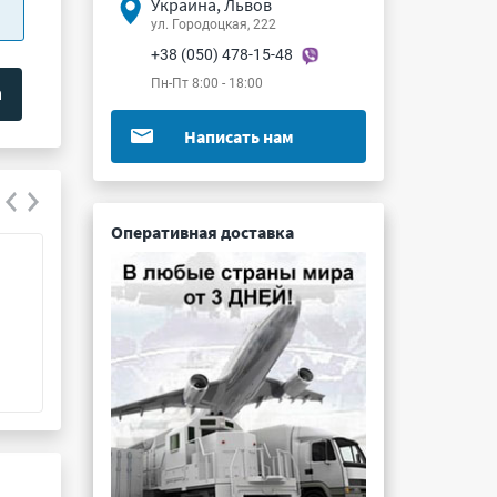
Украина, Львов
ул. Городоцкая, 222
+38 (050) 478-15-48
Пн-Пт 8:00 - 18:00
Написать нам
Оперативная доставка
К73-17 0.39мкФ 250В 20%
К73-50 0.68мкФ
Подробнее ...
Подробнее ...