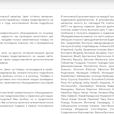
ивный характер. Цвет, оттенок, материал,
В технической документации на каждый пр
ругие параметры товара представленого на
содержания драгметаллов. В документац
а и года изготовления. Более подробную
металлов: золото Au, палладий Pd, плати
(МПГ) на единицу изделия. Данные драгм
поэтому имеют столь высокую цену. У нас 
измерительного оборудования по лучшему
приборов и получить сведения о содержа
ы недорого, мы проводим мониторинг цен
Обращаем ваше внимание, что часто реальн
ы продаем только качественные товары по
меньшую сторону! Цена драгметаллов будет 
ак последние новинки, так и проверенные
Мы предлагаем быструю международную до
Австрия (Austria), Азербайджан, Албания (Alb
(Argentina), Аруба, Багамские острова, Бан
 если на другом интернет-ресурсе (доска
Болгария (Bulgaria), Боливия, Бонайре, Синт
товара, представленного на нашем сайте,
Бразилия (Brazil), Британские Виргинские 
ям также предоставляется дополнительная
(Vietnam), Вануату, Ватикан, Венесуэла, Ар
оваров.
Гибралтар, Гондурас, Гонконг, Гренада, Гренл
Демократическая Республика Конго, Дже
ии. Цены на товары, не вошедшие в прайс-
Эсватин, Эстония (Estonia), Эфиопия (Et
менеджеров Вы можете получить подробную
Индонезия, Ирландия (Ireland), Исландия (
е приборы оптом и в розницу. Телефон и
(Kazakhstan), Каймановы острова, Камбоджа,
 доставки или получения скидки приведены
Кипр (Cyprus), Кирибати, Колумбия (Colombia
ки, качественное оборудование и выгодная
Рика, Кот-д'Ивуар, Куба, Кувейт, Кюрасао, Ла
Лихтенштейн, Люксембург, Мьянма, Мавр
Мальдивы, Мальта, Марокко (Morocco), М
отовителей измерительного оборудования.
Намибия, Науру, Непал, Нигер, Нигерия (Nig
выми предложениями и сервисом для наших
(New Zealand), Новая Каледония, Норвегия (
обходимый Вам прибор, но и предложить
Папуа Новая Гвинея, Парагвай, Перу, Южная
у Вас остались приятные впечатления после
Руанда, Румыния (Romania), Сальвадор, С
нтированные подарки к самым популярным
Сейшельские острова, Сенегал, Сент-Винсе
Сингапур (Singapore), Синт-Мартен, Сл
Соединенное Королевство Великобритании и