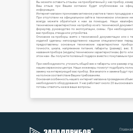
Вы можете оставить отзывы на приобретенный у нас прибор, измер
Ваш отзыв при Вашем согласии будет опубликован на офици
информации.
Интернет-магазин принимаем активное участие в таких процедурах к
При отсутствии на официальном сайте в техническом описании 
всегда можете обратиться к нам за помощью. Наши квалифи
технические характеристики на прибор из его технической документ
формуляр, руководство по эксплуатации, схемы. При необходимо
вас прибора, стенда или устройства.
Описание на приборы взято с технической документации или с т
изделий сделаны непосредственно нашими специалистами перед 
предоставлены основные технические характеристики приборо
точности, шкала, напряжение питания, габариты (размер), вес.
названия прибора (модель) техническим характеристикам, фото ил
этом нам - Вы получите полезный подарок вместе с покупаемым пр
При необходимости, уточнить общий вес и габариты или размер отд
нашем сервисном центре. Наши инженеры помогут подобрать полн
замену на интересующий вас прибор. Все аналоги и замена будут п
на полное соответствие Вашим требованиям.
Основная особенность нашего интернет магазина проведение объе
необходимого оборудования. У нас работают около 20 высококва
готовы ответить на все ваши вопросы.
Главна