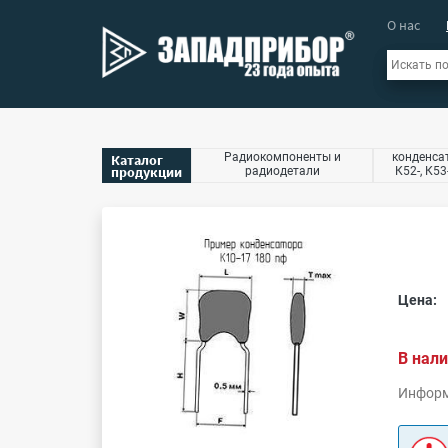
О нас
Радиокомпоненты и
конденсат
Каталог
продукции
радиодетали
К52-, К53
Цена:
В нали
Информ