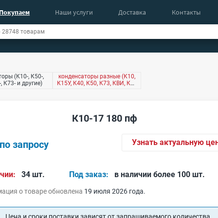
Покупаем
Наши услуги
Доставка
Контакты
оры (К10-, К50-,
конденсаторы разные (К10,
-, К73- и другие)
К15У, К40, К50, К73, КВИ, КМ,
КТ4 и другие)
К10-17 180 пф
Узнать актуальную це
по запросу
чии:
34 шт.
Под заказ:
в наличии более 100 шт.
ация о товаре обновлена
19 июля 2026 года.
Цена и сроки поставки зависят от запрашиваемого количества.