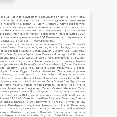
ибор или изделие указывается информация по перечню и количеству
ии приводится точная масса в граммах содержания драгоценных
на Pt, серебро Ag, тантал Ta и другие металлы платиновой группы
еталлы находятся в природе в очень ограниченном количестве и
на сайте Вы можете ознакомиться с техническими характеристиками
нии драгметаллов в приборах и радиодеталях производства СССР.
ое содержание драгметаллов на 10-25% отличается от справочного в
зависить от их ценности и массы в граммах.
ставку практически во все страны мира: Австралия (Australia),
ania), Алжир (Algeria), Ангилья, Ангола, Антигуа и Барбуда, Аргентина
гладеш, Барбадос, Бахрейн, Белиз, Бельгия (Belgium), Бенин, Бермуды,
-Э. и Саба, Босния и Герцеговина (Bosnia and Herzegovina), Ботсвана,
Острова, Бруней Даруссалам, Буркина Фасо, Бурунди, Бутан, Вьетнам
мения, Габон, Гайана, Гаити, Гамия, Гамбия, Гана, Гватемала, Гвинея,
андия (Greenland), Греция (Greece), Грузия (Georgia), Дания (Denmark),
рси, Джибути, Доминика, Доминиканская Республика, Эквадор,
hiopia), Египет (Egypt), Замбия, Зимбабве (Zimbabwe), Иордания
Iceland), Испания (Spain), Италия (Italy), Кабо-Верде, Казахстан
 Камерун, Канада (Canada), Катар, Кения, Кыргызстан, Китай (China),
), Коморские острова, Конго, Корея (Республика) (Korea Rep.), Коста-
ос, Латвия (Latvia), Лесото, Литва (Lithuania), Либерия, Ливан, Ливия,
икий, Мавритания, Мадагаскар, Макао, Малави, Малайзия, Мали,
ексика (Mexico), Мозамбик, Молдова (Moldova), Монако, Монако,
eria), Нидерланды (Netherlands), Германия (Germany), Новая Зеландия
Norway), ОАЭ (UAE), Оман, Острова Кука, Пакистан, Палестина, Панама,
 Африка, Польша (Poland), Португалия (Portugal), Республика Чад,
амоа, Сан-Марино, Саудовская Аравия (Saudi Arabia), Свазиленд,
нт и Гренадины, Сент-Китс и Невис, Сент-Люсия, Сербия (Serbia),
овакия (Slovakia), Словения (Slovenia), Соломоновые острова,
 Северной Ирландии (United Kingdom of Great Britain and Northern