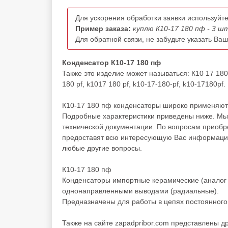
Для ускорения обработки заявки используйте
Пример заказа:
куплю К10-17 180 пф - 3 ш
Для обратной связи, не забудьте указать Ва
Конденсатор К10-17 180 пф
Также это изделие может называться: К10 17 180
180 pf, k1017 180 pf, k10-17-180-pf, k10-17180pf.
К10-17 180 пф конденсаторы широко применяютс
Подробные характеристики приведены ниже. Мы 
технической документации. По вопросам приоб
предоставят всю интересующую Вас информацию 
любые другие вопросы.
К10-17 180 пф
Конденсаторы импортные керамические (аналог 
однонаправленными выводами (радиальные).
Предназначены для работы в цепях постоянного,
Также на сайте zapadpribor.com представлены д