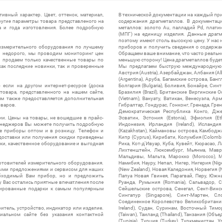
ивный характер. Цвет, оттенок, материал,
В технической документации на каждый пр
ругие параметры товара представленого на
содержания драгметаллов. В документац
а и года изготовления. Более подробную
металлов: золото Au, палладий Pd, плати
(МПГ) на единицу изделия. Данные драгм
поэтому имеют столь высокую цену. У нас 
измерительного оборудования по лучшему
приборов и получить сведения о содержа
ы недорого, мы проводим мониторинг цен
Обращаем ваше внимание, что часто реальн
ы продаем только качественные товары по
меньшую сторону! Цена драгметаллов будет 
ак последние новинки, так и проверенные
Мы предлагаем быструю международную до
Австрия (Austria), Азербайджан, Албания (Alb
(Argentina), Аруба, Багамские острова, Бан
 если на другом интернет-ресурсе (доска
Болгария (Bulgaria), Боливия, Бонайре, Синт
товара, представленного на нашем сайте,
Бразилия (Brazil), Британские Виргинские 
ям также предоставляется дополнительная
(Vietnam), Вануату, Ватикан, Венесуэла, Ар
оваров.
Гибралтар, Гондурас, Гонконг, Гренада, Гренл
Демократическая Республика Конго, Дже
ии. Цены на товары, не вошедшие в прайс-
Эсватин, Эстония (Estonia), Эфиопия (Et
менеджеров Вы можете получить подробную
Индонезия, Ирландия (Ireland), Исландия (
е приборы оптом и в розницу. Телефон и
(Kazakhstan), Каймановы острова, Камбоджа,
 доставки или получения скидки приведены
Кипр (Cyprus), Кирибати, Колумбия (Colombia
ки, качественное оборудование и выгодная
Рика, Кот-д'Ивуар, Куба, Кувейт, Кюрасао, Ла
Лихтенштейн, Люксембург, Мьянма, Мавр
Мальдивы, Мальта, Марокко (Morocco), М
отовителей измерительного оборудования.
Намибия, Науру, Непал, Нигер, Нигерия (Nig
выми предложениями и сервисом для наших
(New Zealand), Новая Каледония, Норвегия (
обходимый Вам прибор, но и предложить
Папуа Новая Гвинея, Парагвай, Перу, Южная
у Вас остались приятные впечатления после
Руанда, Румыния (Romania), Сальвадор, С
нтированные подарки к самым популярным
Сейшельские острова, Сенегал, Сент-Винсе
Сингапур (Singapore), Синт-Мартен, Сл
Соединенное Королевство Великобритании и
итель, устройство, индикатор или изделие.
Ireland), Судан, Суринам, Восточный Тим
альном сайте без указания контактной
(Taiwan), Таиланд (Thailand), Танзания (Объ
(Tunisia), Турция (Turkey), Туркменистан, 