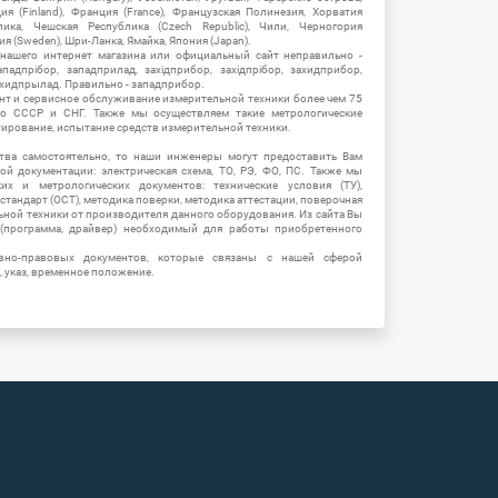
ия (Finland), Франция (France), Французская Полинезия, Хорватия
блика, Чешская Республика (Czech Republic), Чили, Черногория
ия (Sweden), Шри-Ланка, Ямайка, Япония (Japan).
 нашего интернет магазина или официальный сайт неправильно -
адпрібор, западприлад, західприбор, західпрібор, захидприбор,
ахидпрылад. Правильно - западприбор.
нт и сервисное обслуживание измерительной техники более чем 75
о СССР и СНГ. Также мы осуществляем такие метрологические
уирование, испытание средств измерительной техники.
тва самостоятельно, то наши инженеры могут предоставить Вам
й документации: электрическая схема, ТО, РЭ, ФО, ПС. Также мы
их и метрологических документов: технические условия (ТУ),
 стандарт (ОСТ), методика поверки, методика аттестации, поверочная
ьной техники от производителя данного оборудования. Из сайта Вы
(программа, драйвер) необходимый для работы приобретенного
вно-правовых документов, которые связаны с нашей сферой
, указ, временное положение.