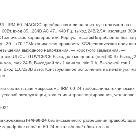
24
: IRM-60-24AC/DC преобразователи на печатную платукол-во в
 60Вт, вход 85...264В AC 47...440 Гц, выход 24В/2.5А, изоляция 30
°CТехнические характеристики: Корпус: пластикПотребление без наг
р: -30…+70 °СМеханическая прочность: 5GЭлектрическая прочнос
ревышения выходного напряжения, — короткого замыкания, —
ртам: UL/CUL/TUV/CB/CE Выходная мощность (ном) 60 Вт, Выход 2
нала, max 24 В, Выходной ток 1 канала, min 0 А, Выходной ток 1
, Вход 110/220В авто, Конструктивное исполнение на печатную пла
ion
тию соответствия микросхемы IRM-60-24 требованиям технических
 условий эксплуатации, хранения и транспортирования, установле
6024.
микросхемы IRM-60-24
без письменного разрешения правооблада
 zapadpribor.com/irm-60-24-mikroskhema/ обязательно.