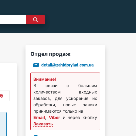
Отдел продаж
detali@zahidprylad.com.ua
Внимание!
В связи с большим
количеством входных
ну
заказов, для ускорения их
обработки, новые заявки
принимаются только на
Email
,
Viber
и через кнопку
Заказать