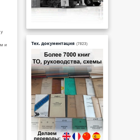
 у
Тех. документация
(7823)
ам и