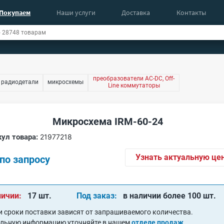
Покупаем
Наши услуги
Доставка
Контакты
преобразователи AC-DC, Off-
 радиодетали
микросхемы
Line коммутаторы
Микросхема IRM-60-24
ул товара:
21977218
Узнать актуальную це
по запросу
личии:
17 шт.
Под заказ:
в наличии более 100 шт.
и сроки поставки зависят от запрашиваемого количества.
альную информацию уточняйте в нашем
отделе продаж
.