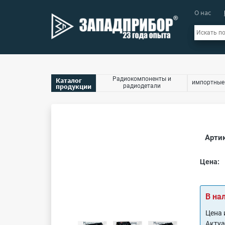
О нас
Радиокомпоненты и
Каталог
импортные
продукции
радиодетали
Артик
Цена:
В на
Цена 
Акту