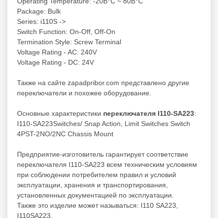
Operating Temperature: -20В°C ~ 80В°C
Package: Bulk
Series: i110S ->
Switch Function: On-Off, Off-On
Termination Style: Screw Terminal
Voltage Rating - AC: 240V
Voltage Rating - DC: 24V
Также на сайте zapadpribor.com представлено другие
переключатели
и похожее оборудование.
Основные характеристики
переключателя I110-SA223
:
I110-SA223Switches/ Snap Action, Limit Switches Switch
4PST-2NO/2NC Chassis Mount
Предприятие-изготовитель гарантирует соответствие
переключателя I110-SA223 всем техническим условиям
при соблюдении потребителем правил и условий
эксплуатации, хранения и транспортирования,
установленных документацией по эксплуатации.
Также это изделие может называться: I110 SA223,
I110SA223.