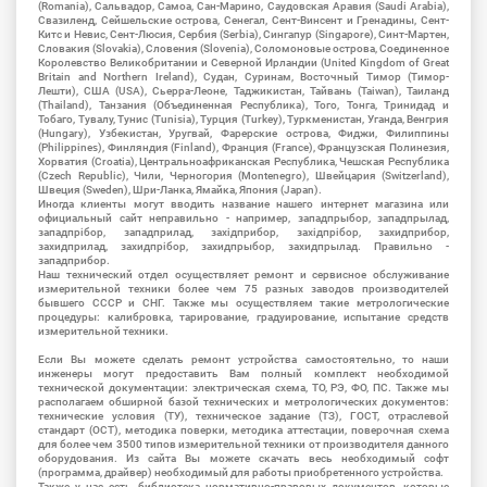
(Romania), Сальвадор, Самоа, Сан-Марино, Саудовская Аравия (Saudi Arabia),
Свазиленд, Сейшельские острова, Сенегал, Сент-Винсент и Гренадины, Сент-
Китс и Невис, Сент-Люсия, Сербия (Serbia), Сингапур (Singapore), Синт-Мартен,
Словакия (Slovakia), Словения (Slovenia), Соломоновые острова, Соединенное
Королевство Великобритании и Северной Ирландии (United Kingdom of Great
Britain and Northern Ireland), Судан, Суринам, Восточный Тимор (Тимор-
Лешти), США (USA), Сьерра-Леоне, Таджикистан, Тайвань (Taiwan), Таиланд
(Thailand), Танзания (Объединенная Республика), Того, Тонга, Тринидад и
Тобаго, Тувалу, Тунис (Tunisia), Турция (Turkey), Туркменистан, Уганда, Венгрия
(Hungary), Узбекистан, Уругвай, Фарерские острова, Фиджи, Филиппины
(Philippines), Финляндия (Finland), Франция (France), Французская Полинезия,
Хорватия (Croatia), Центральноафриканская Республика, Чешская Республика
(Czech Republic), Чили, Черногория (Montenegro), Швейцария (Switzerland),
Швеция (Sweden), Шри-Ланка, Ямайка, Япония (Japan).
Иногда клиенты могут вводить название нашего интернет магазина или
официальный сайт неправильно - например, западпрыбор, западпрылад,
западпрібор, западприлад, західприбор, західпрібор, захидприбор,
захидприлад, захидпрібор, захидпрыбор, захидпрылад. Правильно -
западприбор.
Наш технический отдел осуществляет ремонт и сервисное обслуживание
измерительной техники более чем 75 разных заводов производителей
бывшего СССР и СНГ. Также мы осуществляем такие метрологические
процедуры: калибровка, тарирование, градуирование, испытание средств
измерительной техники.
Если Вы можете сделать ремонт устройства самостоятельно, то наши
инженеры могут предоставить Вам полный комплект необходимой
технической документации: электрическая схема, ТО, РЭ, ФО, ПС. Также мы
располагаем обширной базой технических и метрологических документов:
технические условия (ТУ), техническое задание (ТЗ), ГОСТ, отраслевой
стандарт (ОСТ), методика поверки, методика аттестации, поверочная схема
для более чем 3500 типов измерительной техники от производителя данного
оборудования. Из сайта Вы можете скачать весь необходимый софт
(программа, драйвер) необходимый для работы приобретенного устройства.
Также у нас есть библиотека нормативно-правовых документов, которые