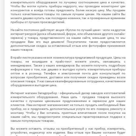
измерительного оборудования по лучшему соотношению цена и качество.
Чтобы Вы могли купить приборы недорого, мы проводим мониторинг цен
конкурентов и всегда готовы предложить более низкую цену. Мы продаем
только качественные товары по самым лучшим ценам. На нашем сайте Вы
можете дешево купить как последние новинки, так и проверенные временем
приборы от лучших производителей.
На сайте постоянно действует акция «Куплю по лучшей цене» - если на другом
интернет-ресурсе (доска объявлений, форум, или объявление другого онлайн-
сервиса) у товара, представленного на нашем сайте, меньшая цена, то мы
продадим Вам его еще дешевле! Покупателям также предоставляется
дополнительная скидка за оставленный отзыв или фотографии применения
наших товаров.
В прайс-листе указана не вся номенклатура предлагаемой продукции. Цены на
товары, не вошедшие в прайс-лист можете узнать, связавшись с
менеджерами. Также у наших менеджеров Вы можете получить подробную
информацию о том, как дешево и выгодно купить измерительные приборы
оптом и в розницу. Телефон и электронная почта для консультаций по
вопросам приобретения, доставки или получения скидки приведены возле
описания товара. У нас самые квалифицированные сотрудники, качественное
оборудование и выгодная цена.
Интернет магазин Западприбор - официальный дилер заводов изготовителей
измерительного оборудования. Наша цель - продажа товаров высокого
качества с лучшими ценовыми предложениями и сервисом для наших
клиентов. Наш интернет магазинможет не только продать необходимый Вам
прибор, но и предложить дополнительные услуги по его поверке, ремонту и
монтажу. Чтобы у Вас остались приятные впечатления после покупки на
нашем сайте, мы предусмотрели специальные гарантированные подарки к
самым популярным товарам.
Вы можете оставить отзывы на приобретенный у нас прибор, измеритель,
устройство, индикатор или изделие. Ваш отзыв при Вашем согласии будет