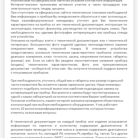
опубликован на официальном сайте без указания контактной информации.
Интернет-магазин принимаем активное участие в таких процедурах как
электронные торги, тендер, аукцион.
При отсутствии на официальном сайте в техническом описании необходимой
Вам информации о приборе Вы всегда можете обратиться к нам за помощью.
Наши квалифицированные менеджеры уточнят для Вас технические
характеристики на прибор из его технической документации: инструкция по
эксплуатации, паспорт, формуляр, руководство по эксплуатации, схемы. При
необходимости мы сделаем фотографии интересующего вас прибора, стенда
или устройства.
Описание на приборы взято с технической документации или с технической
литературы. Большинство фото изделий сделаны непосредственно нашими
специалистами перед отгрузкой товара. В описании устройства
предоставлены основные технические характеристики приборов: номинал,
диапазон измерения, класс точности, шкала, напряжение питания, габариты
(размер), вес. Если на сайте Вы увидели несоответствие названия прибора
(модель) техническим характеристикам, фото или прикрепленным
документам - сообщите об этом нам - Вы получите полезный подарок вместе
с покупаемым прибором.
При необходимости, уточнить общий вес и габариты или размер отдельной
части измерителя Вы можете в нашем сервисном центре. Наши инженеры
помогут подобрать полный аналог или наиболее подходящую замену на
интересующий вас прибор. Все аналоги и замена будут протестированы в
одной с наших лабораторий на полное соответствие Вашим требованиям.
Основная особенность нашего интернет магазина проведение объективных
консультаций при выборе необходимого оборудования. У нас работают
около 20 высококвалифицированных специалистов, которые готовы
ответить на все ваши вопросы.
В технической документации на каждый прибор или изделие указывается
информация по перечню и количеству содержания драгметаллов. В
документации приводится точная масса в граммах содержания драгоценных
металлов: золото Au, палладий Pd, платина Pt, серебро Ag, тантал Ta и другие
металлы платиновой группы (МПГ) на единицу изделия. Данные драгметаллы