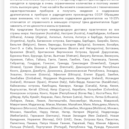
находятся в природе в очень ограниченном количестве и поэтому имеют
столь высокую цену. У нас на сайте Вы можете ознакомиться с техническими
характеристиками приборов и получить сведения о содержании
драгметаллов в приборах и радиодеталях производства СССР. Обращаем
ваше внимание, что часто реальное содержание драгметаллов на 10-25%
отличается от справочного в меньшую сторону! Цена драгметаллов будет
зависить от их ценности и массы в граммах.
Мы предлагаем быструю международную доставку практически во все
страны мира: Австралия (Australia), Австрия (Austria), Азербайджан, Албания
(Albania), Алжир (Algeria), Ангилья, Ангола, Антигуа и Барбуда, Аргентина
(Argentina), Аруба, Багамские острова, Бангладеш, Барбадос, Бахрейн, Белиз,
Бельгия (Belgium), Бенин, Бермуды, Болгария (Bulgaria), Боливия, Бонайре,
Синт-Э. и Саба, Босния и Герцеговина (Bosnia and Herzegovina), Ботсвана,
Бразилия (Brazil), Британские Виргинские Острова, Бруней Даруссалам,
Буркина Фасо, Бурунди, Бутан, Вьетнам (Vietnam), Вануату, Ватикан, Венесуэла,
Армения, Габон, Гайана, Гаити, Гамия, Гамбия, Гана, Гватемала, Гвинея,
Гибралтар, Гондурас, Гонконг, Гренада, Гренландия (Greenland), Греция
(Greece), Грузия (Georgia), Дания (Denmark), Демократическая Республика
Конго, Джерси, Джибути, Доминика, Доминиканская Республика, Эквадор,
Эсватин, Эстония (Estonia), Эфиопия (Ethiopia), Египет (Egypt), Замбия,
Зимбабве (Zimbabwe), Иордания Индонезия, Ирландия (Ireland), Исландия
(Iceland), Испания (Spain), Италия (Italy), Кабо-Верде, Казахстан (Kazakhstan),
Каймановы острова, Камбоджа, Камерун, Канада (Canada), Катар, Кения,
Кыргызстан, Китай (China), Кипр (Cyprus), Кирибати, Колумбия (Colombia),
Коморские острова, Конго, Корея (Республика) (Korea Rep.), Коста-Рика, Кот-
д'Ивуар, Куба, Кувейт, Кюрасао, Лаос, Латвия (Latvia), Лесото, Литва (Lithuania),
Либерия, Ливан, Ливия, Лихтенштейн, Люксембург, Мьянма, Маврикий,
Мавритания, Мадагаскар, Макао, Малави, Малайзия, Мали, Мальдивы, Мальта,
Марокко (Morocco), Мексика (Mexico), Мозамбик, Молдова (Moldova), Монако,
Монако, Намибия, Науру, Непал, Нигер, Нигерия (Nigeria), Нидерланды
(Netherlands), Германия (Germany), Новая Зеландия (New Zealand), Новая
Каледония, Норвегия (Norway), ОАЭ (UAE), Оман, Острова Кука, Пакистан,
Палестина, Панама, Папуа Новая Гвинея, Парагвай, Перу, Южная Африка,
Польша (Poland), Португалия (Portugal), Республика Чад, Руанда, Румыния