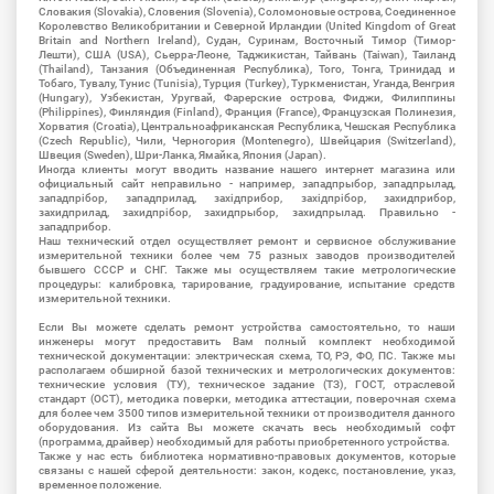
Словакия (Slovakia), Словения (Slovenia), Соломоновые острова, Соединенное
Королевство Великобритании и Северной Ирландии (United Kingdom of Great
Britain and Northern Ireland), Судан, Суринам, Восточный Тимор (Тимор-
Лешти), США (USA), Сьерра-Леоне, Таджикистан, Тайвань (Taiwan), Таиланд
(Thailand), Танзания (Объединенная Республика), Того, Тонга, Тринидад и
Тобаго, Тувалу, Тунис (Tunisia), Турция (Turkey), Туркменистан, Уганда, Венгрия
(Hungary), Узбекистан, Уругвай, Фарерские острова, Фиджи, Филиппины
(Philippines), Финляндия (Finland), Франция (France), Французская Полинезия,
Хорватия (Croatia), Центральноафриканская Республика, Чешская Республика
(Czech Republic), Чили, Черногория (Montenegro), Швейцария (Switzerland),
Швеция (Sweden), Шри-Ланка, Ямайка, Япония (Japan).
Иногда клиенты могут вводить название нашего интернет магазина или
официальный сайт неправильно - например, западпрыбор, западпрылад,
западпрібор, западприлад, західприбор, західпрібор, захидприбор,
захидприлад, захидпрібор, захидпрыбор, захидпрылад. Правильно -
западприбор.
Наш технический отдел осуществляет ремонт и сервисное обслуживание
измерительной техники более чем 75 разных заводов производителей
бывшего СССР и СНГ. Также мы осуществляем такие метрологические
процедуры: калибровка, тарирование, градуирование, испытание средств
измерительной техники.
Если Вы можете сделать ремонт устройства самостоятельно, то наши
инженеры могут предоставить Вам полный комплект необходимой
технической документации: электрическая схема, ТО, РЭ, ФО, ПС. Также мы
располагаем обширной базой технических и метрологических документов:
технические условия (ТУ), техническое задание (ТЗ), ГОСТ, отраслевой
стандарт (ОСТ), методика поверки, методика аттестации, поверочная схема
для более чем 3500 типов измерительной техники от производителя данного
оборудования. Из сайта Вы можете скачать весь необходимый софт
(программа, драйвер) необходимый для работы приобретенного устройства.
Также у нас есть библиотека нормативно-правовых документов, которые
связаны с нашей сферой деятельности: закон, кодекс, постановление, указ,
временное положение.