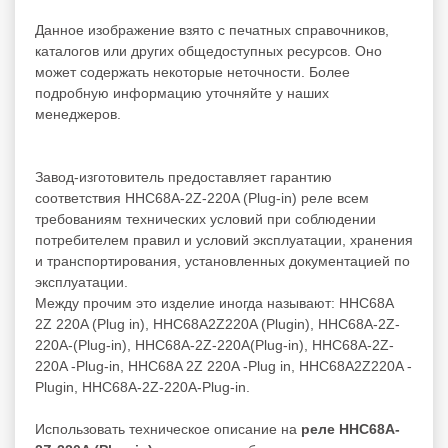
Данное изображение взято с печатных справочников,
каталогов или других общедоступных ресурсов. Оно
может содержать некоторые неточности. Более
подробную информацию уточняйте у наших
менеджеров.
Завод-изготовитель предоставляет гарантию
соответствия HHC68A-2Z-220A (Plug-in) реле всем
требованиям технических условий при соблюдении
потребителем правил и условий эксплуатации, хранения
и транспортирования, установленных документацией по
эксплуатации.
Между прочим это изделие иногда называют: HHC68A
2Z 220A (Plug in), HHC68A2Z220A (Plugin), HHC68A-2Z-
220A-(Plug-in), HHC68A-2Z-220A(Plug-in), HHC68A-2Z-
220A -Plug-in, HHC68A 2Z 220A -Plug in, HHC68A2Z220A -
Plugin, HHC68A-2Z-220A-Plug-in.
Использовать техническое описание на
реле HHC68A-