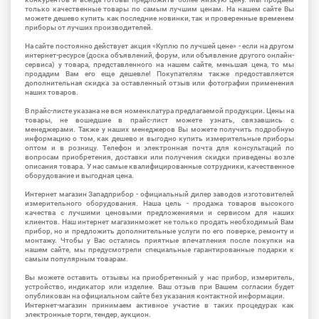
только качественные товары по самым лучшим ценам. На нашем сайте Вы
можете дешево купить как последние новинки, так и проверенные временем
приборы от лучших производителей.
На сайте постоянно действует акция «Куплю по лучшей цене» - если на другом
интернет-ресурсе (доска объявлений, форум, или объявление другого онлайн-
сервиса) у товара, представленного на нашем сайте, меньшая цена, то мы
продадим Вам его еще дешевле! Покупателям также предоставляется
дополнительная скидка за оставленный отзыв или фотографии применения
наших товаров.
В прайс-листе указана не вся номенклатура предлагаемой продукции. Цены на
товары, не вошедшие в прайс-лист можете узнать, связавшись с
менеджерами. Также у наших менеджеров Вы можете получить подробную
информацию о том, как дешево и выгодно купить измерительные приборы
оптом и в розницу. Телефон и электронная почта для консультаций по
вопросам приобретения, доставки или получения скидки приведены возле
описания товара. У нас самые квалифицированные сотрудники, качественное
оборудование и выгодная цена.
Интернет магазин Западприбор - официальный дилер заводов изготовителей
измерительного оборудования. Наша цель - продажа товаров высокого
качества с лучшими ценовыми предложениями и сервисом для наших
клиентов. Наш интернет магазинможет не только продать необходимый Вам
прибор, но и предложить дополнительные услуги по его поверке, ремонту и
монтажу. Чтобы у Вас остались приятные впечатления после покупки на
нашем сайте, мы предусмотрели специальные гарантированные подарки к
самым популярным товарам.
Вы можете оставить отзывы на приобретенный у нас прибор, измеритель,
устройство, индикатор или изделие. Ваш отзыв при Вашем согласии будет
опубликован на официальном сайте без указания контактной информации.
Интернет-магазин принимаем активное участие в таких процедурах как
электронные торги, тендер, аукцион.