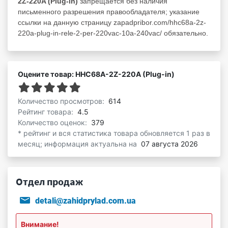
2Z-220A (Plug-in)
запрещается без наличия
письменного разрешения правообладателя; указание
ссылки на данную страницу zapadpribor.com/hhc68a-2z-
220a-plug-in-rele-2-per-220vac-10a-240vac/ обязательно.
Оцените товар: HHC68A-2Z-220A (Plug-in)
Количество просмотров:
614
Рейтинг товара:
4.5
Количество оценок:
379
* рейтинг и вся статистика товара обновляется 1 раз в
месяц; информация актуальна на
07 августа 2026
Отдел продаж
detali@zahidprylad.com.ua
Внимание!