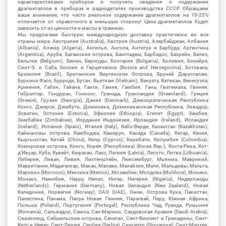
характеристиками приборов и получить сведения о содержании
драгметаллов в приборах и радиодеталях производства СССР. Обращаем
ваше внимание, что часто реальное содержание драгметаллов на 10-25%
отличается от справочного в меньшую сторону! Цена драгметаллов будет
зависить от их ценности и массы в граммах.
Мы предлагаем быструю международную доставку практически во все
страны мира: Австралия (Australia), Австрия (Austria), Азербайджан, Албания
(Albania), Алжир (Algeria), Ангилья, Ангола, Антигуа и Барбуда, Аргентина
(Argentina), Аруба, Багамские острова, Бангладеш, Барбадос, Бахрейн, Белиз,
Бельгия (Belgium), Бенин, Бермуды, Болгария (Bulgaria), Боливия, Бонайре,
Синт-Э. и Саба, Босния и Герцеговина (Bosnia and Herzegovina), Ботсвана,
Бразилия (Brazil), Британские Виргинские Острова, Бруней Даруссалам,
Буркина Фасо, Бурунди, Бутан, Вьетнам (Vietnam), Вануату, Ватикан, Венесуэла,
Армения, Габон, Гайана, Гаити, Гамия, Гамбия, Гана, Гватемала, Гвинея,
Гибралтар, Гондурас, Гонконг, Гренада, Гренландия (Greenland), Греция
(Greece), Грузия (Georgia), Дания (Denmark), Демократическая Республика
Конго, Джерси, Джибути, Доминика, Доминиканская Республика, Эквадор,
Эсватин, Эстония (Estonia), Эфиопия (Ethiopia), Египет (Egypt), Замбия,
Зимбабве (Zimbabwe), Иордания Индонезия, Ирландия (Ireland), Исландия
(Iceland), Испания (Spain), Италия (Italy), Кабо-Верде, Казахстан (Kazakhstan),
Каймановы острова, Камбоджа, Камерун, Канада (Canada), Катар, Кения,
Кыргызстан, Китай (China), Кипр (Cyprus), Кирибати, Колумбия (Colombia),
Коморские острова, Конго, Корея (Республика) (Korea Rep.), Коста-Рика, Кот-
д'Ивуар, Куба, Кувейт, Кюрасао, Лаос, Латвия (Latvia), Лесото, Литва (Lithuania),
Либерия, Ливан, Ливия, Лихтенштейн, Люксембург, Мьянма, Маврикий,
Мавритания, Мадагаскар, Макао, Малави, Малайзия, Мали, Мальдивы, Мальта,
Марокко (Morocco), Мексика (Mexico), Мозамбик, Молдова (Moldova), Монако,
Монако, Намибия, Науру, Непал, Нигер, Нигерия (Nigeria), Нидерланды
(Netherlands), Германия (Germany), Новая Зеландия (New Zealand), Новая
Каледония, Норвегия (Norway), ОАЭ (UAE), Оман, Острова Кука, Пакистан,
Палестина, Панама, Папуа Новая Гвинея, Парагвай, Перу, Южная Африка,
Польша (Poland), Португалия (Portugal), Республика Чад, Руанда, Румыния
(Romania), Сальвадор, Самоа, Сан-Марино, Саудовская Аравия (Saudi Arabia),
Свазиленд, Сейшельские острова, Сенегал, Сент-Винсент и Гренадины, Сент-
Китс и Невис, Сент-Люсия, Сербия (Serbia), Сингапур (Singapore), Синт-Мартен,