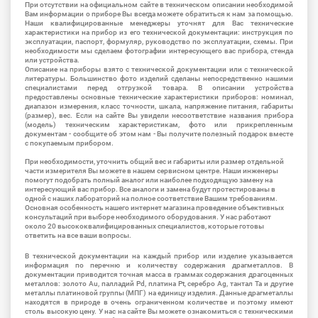
При отсутствии на официальном сайте в техническом описании необходимой
Вам информации о приборе Вы всегда можете обратиться к нам за помощью.
Наши квалифицированные менеджеры уточнят для Вас технические
характеристики на прибор из его технической документации: инструкция по
эксплуатации, паспорт, формуляр, руководство по эксплуатации, схемы. При
необходимости мы сделаем фотографии интересующего вас прибора, стенда
или устройства.
Описание на приборы взято с технической документации или с технической
литературы. Большинство фото изделий сделаны непосредственно нашими
специалистами перед отгрузкой товара. В описании устройства
предоставлены основные технические характеристики приборов: номинал,
диапазон измерения, класс точности, шкала, напряжение питания, габариты
(размер), вес. Если на сайте Вы увидели несоответствие названия прибора
(модель) техническим характеристикам, фото или прикрепленным
документам - сообщите об этом нам - Вы получите полезный подарок вместе
с покупаемым прибором.
При необходимости, уточнить общий вес и габариты или размер отдельной
части измерителя Вы можете в нашем сервисном центре. Наши инженеры
помогут подобрать полный аналог или наиболее подходящую замену на
интересующий вас прибор. Все аналоги и замена будут протестированы в
одной с наших лабораторий на полное соответствие Вашим требованиям.
Основная особенность нашего интернет магазина проведение объективных
консультаций при выборе необходимого оборудования. У нас работают
около 20 высококвалифицированных специалистов, которые готовы
ответить на все ваши вопросы.
В технической документации на каждый прибор или изделие указывается
информация по перечню и количеству содержания драгметаллов. В
документации приводится точная масса в граммах содержания драгоценных
металлов: золото Au, палладий Pd, платина Pt, серебро Ag, тантал Ta и другие
металлы платиновой группы (МПГ) на единицу изделия. Данные драгметаллы
находятся в природе в очень ограниченном количестве и поэтому имеют
столь высокую цену. У нас на сайте Вы можете ознакомиться с техническими