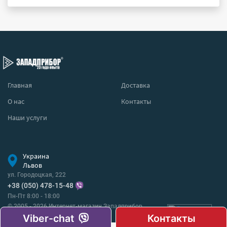
Главная
Доставка
О нас
Контакты
Наши услуги
Украина
Львов
ул. Городоцкая, 222
+38 (050) 478-15-48
Пн-Пт 8:00 - 18:00
© 2005 - 2026 Интернет-магазин Западприбор
Все права защищены.
Viber-chat
Контакты