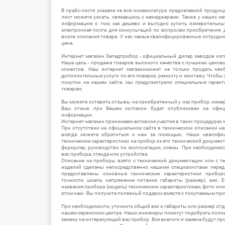
В прайс-листе указана не вся номенклатура предлагаемой продукц
лист можете узнать, связавшись с менеджерами. Также у наших 
информацию о том, как дешево и выгодно купить измерительны
электронная почта для консультаций по вопросам приобретения,
возле описания товара. У нас самые квалифицированные сотрудни
цена.
Интернет магазин Западприбор - официальный дилер заводов изг
Наша цель - продажа товаров высокого качества с лучшими цено
клиентов. Наш интернет магазинможет не только продать не
дополнительные услуги по его поверке, ремонту и монтажу. Чтобы 
покупки на нашем сайте, мы предусмотрели специальные гара
товарам.
Вы можете оставить отзывы на приобретенный у нас прибор, измер
Ваш отзыв при Вашем согласии будет опубликован на офици
информации.
Интернет-магазин принимаем активное участие в таких процедурах к
При отсутствии на официальном сайте в техническом описании 
всегда можете обратиться к нам за помощью. Наши квалифи
технические характеристики на прибор из его технической документ
формуляр, руководство по эксплуатации, схемы. При необходимо
вас прибора, стенда или устройства.
Описание на приборы взято с технической документации или с т
изделий сделаны непосредственно нашими специалистами перед 
предоставлены основные технические характеристики приборо
точности, шкала, напряжение питания, габариты (размер), вес.
названия прибора (модель) техническим характеристикам, фото ил
этом нам - Вы получите полезный подарок вместе с покупаемым пр
При необходимости, уточнить общий вес и габариты или размер отд
нашем сервисном центре. Наши инженеры помогут подобрать полн
замену на интересующий вас прибор. Все аналоги и замена будут п