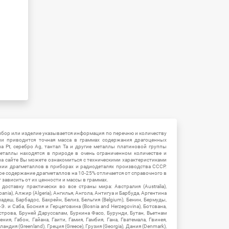
ибор или изделие указывается информация по перечню и количеству
ии приводится точная масса в граммах содержания драгоценных
на Pt, серебро Ag, тантал Ta и другие металлы платиновой группы
еталлы находятся в природе в очень ограниченном количестве и
на сайте Вы можете ознакомиться с техническими характеристиками
нии драгметаллов в приборах и радиодеталях производства СССР.
ое содержание драгметаллов на 10-25% отличается от справочного в
зависить от их ценности и массы в граммах.
ставку практически во все страны мира: Австралия (Australia),
ania), Алжир (Algeria), Ангилья, Ангола, Антигуа и Барбуда, Аргентина
гладеш, Барбадос, Бахрейн, Белиз, Бельгия (Belgium), Бенин, Бермуды,
-Э. и Саба, Босния и Герцеговина (Bosnia and Herzegovina), Ботсвана,
Острова, Бруней Даруссалам, Буркина Фасо, Бурунди, Бутан, Вьетнам
мения, Габон, Гайана, Гаити, Гамия, Гамбия, Гана, Гватемала, Гвинея,
андия (Greenland), Греция (Greece), Грузия (Georgia), Дания (Denmark),