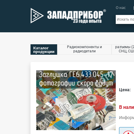
О нас
Радиокомпоненты и
разъемы (2
Каталог
продукции
радиодетали
СНЦ, СШР
Цена:
В нали
Информ