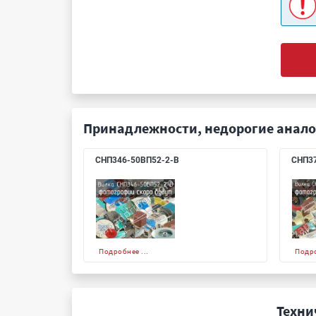
Принадлежности, недорогие анало
СНП346-50ВП52-2-В
СНП37
Подробнее ...
Подро
Техни