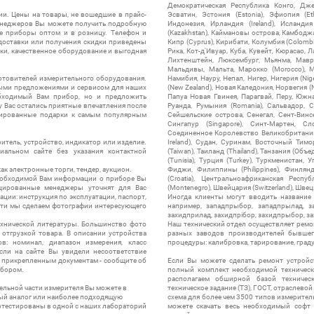
Демократическая Республика Конго, Дже
ии. Цены на товары, не вошедшие в прайс-
Эсватин, Эстония (Estonia), Эфиопия (Et
менеджеров Вы можете получить подробную
Индонезия, Ирландия (Ireland), Исландия (
е приборы оптом и в розницу. Телефон и
(Kazakhstan), Каймановы острова, Камбоджа,
 доставки или получения скидки приведены
Кипр (Cyprus), Кирибати, Колумбия (Colombia
ки, качественное оборудование и выгодная
Рика, Кот-д'Ивуар, Куба, Кувейт, Кюрасао, Ла
Лихтенштейн, Люксембург, Мьянма, Мавр
Мальдивы, Мальта, Марокко (Morocco), М
отовителей измерительного оборудования.
Намибия, Науру, Непал, Нигер, Нигерия (Nig
выми предложениями и сервисом для наших
(New Zealand), Новая Каледония, Норвегия (
обходимый Вам прибор, но и предложить
Папуа Новая Гвинея, Парагвай, Перу, Южная
у Вас остались приятные впечатления после
Руанда, Румыния (Romania), Сальвадор, С
нтированные подарки к самым популярным
Сейшельские острова, Сенегал, Сент-Винсе
Сингапур (Singapore), Синт-Мартен, Сл
Соединенное Королевство Великобритании и
итель, устройство, индикатор или изделие.
Ireland), Судан, Суринам, Восточный Тим
альном сайте без указания контактной
(Taiwan), Таиланд (Thailand), Танзания (Объ
(Tunisia), Турция (Turkey), Туркменистан, 
ак электронные торги, тендер, аукцион.
Фиджи, Филиппины (Philippines), Финлянд
необходимой Вам информации о приборе Вы
(Croatia), Центральноафриканская Респу
цированные менеджеры уточнят для Вас
(Montenegro), Швейцария (Switzerland), Швец
ации: инструкция по эксплуатации, паспорт,
Иногда клиенты могут вводить название
сти мы сделаем фотографии интересующего
например, западпрыбор, западпрылад, зап
захидприлад, захидпрібор, захидпрыбор, з
ехнической литературы. Большинство фото
Наш технический отдел осуществляет ремо
отгрузкой товара. В описании устройства
разных заводов производителей бывшег
в: номинал, диапазон измерения, класс
процедуры: калибровка, тарирование, град
 Если на сайте Вы увидели несоответствие
и прикрепленным документам - сообщите об
Если Вы можете сделать ремонт устройс
ибором.
полный комплект необходимой техническо
располагаем обширной базой техническ
ельной части измерителя Вы можете в
техническое задание (ТЗ), ГОСТ, отраслевой
ый аналог или наиболее подходящую
схема для более чем 3500 типов измерител
ротестированы в одной с наших лабораторий
можете скачать весь необходимый софт 