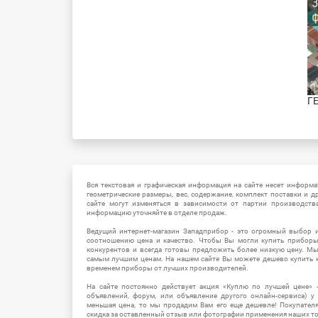
ГЕ
Вся текстовая и графическая информация на сайте несет информат
геометрические размеры, вес, содержание, комплект поставки и д
сайте могут изменяться в зависимости от партии производств
информацию уточняйте в отделе продаж.
Ведущий интернет-магазин Западприбор - это огромный выбор 
соотношению цена и качество. Чтобы Вы могли купить прибор
конкурентов и всегда готовы предложить более низкую цену. М
самым лучшим ценам. На нашем сайте Вы можете дешево купить к
временем приборы от лучших производителей.
На сайте постоянно действует акция «Куплю по лучшей цене» -
объявлений, форум, или объявление другого онлайн-сервиса) у 
меньшая цена, то мы продадим Вам его еще дешевле! Покупател
скидка за оставленный отзыв или фотографии применения наших т