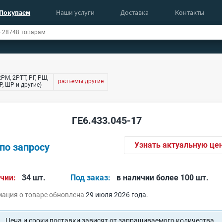
Покупаем
Наши услуги
Доставка
Контакты
РМ, 2РТТ, РГ, РШ,
разъемы другие
, ШР и другие)
ГЕ6.433.045-17
Узнать актуальную це
по запросу
чии:
34 шт.
Под заказ:
в наличии более 100 шт.
ация о товаре обновлена
29 июля 2026 года.
Цена и сроки поставки зависят от запрашиваемого количества.