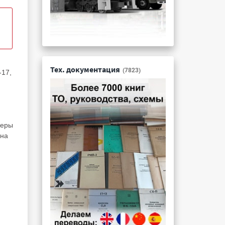
Тех. документация
(7823)
-17,
жеры
 на