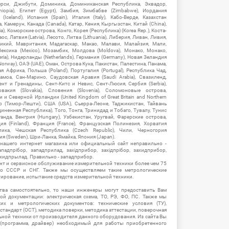
рси, Джибути, Доминика, Доминиканская Республика, Эквадор,
hiopia), Египет (Egypt), Замбия, Зимбабве (Zimbabwe), Иордания
Iceland), Испания (Spain), Италия (Italy), Кабо-Верде, Казахстан
 Камерун, Канада (Canada), Катар, Кения, Кыргызстан, Китай (China),
), Коморские острова, Конго, Корея (Республика) (Korea Rep.), Коста-
ос, Латвия (Latvia), Лесото, Литва (Lithuania), Либерия, Ливан, Ливия,
икий, Мавритания, Мадагаскар, Макао, Малави, Малайзия, Мали,
ексика (Mexico), Мозамбик, Молдова (Moldova), Монако, Монако,
eria), Нидерланды (Netherlands), Германия (Germany), Новая Зеландия
Norway), ОАЭ (UAE), Оман, Острова Кука, Пакистан, Палестина, Панама,
 Африка, Польша (Poland), Португалия (Portugal), Республика Чад,
амоа, Сан-Марино, Саудовская Аравия (Saudi Arabia), Свазиленд,
нт и Гренадины, Сент-Китс и Невис, Сент-Люсия, Сербия (Serbia),
овакия (Slovakia), Словения (Slovenia), Соломоновые острова,
 Северной Ирландии (United Kingdom of Great Britain and Northern
ор (Тимор-Лешти), США (USA), Сьерра-Леоне, Таджикистан, Тайвань
единенная Республика), Того, Тонга, Тринидад и Тобаго, Тувалу, Тунис
Уганда, Венгрия (Hungary), Узбекистан, Уругвай, Фарерские острова,
ия (Finland), Франция (France), Французская Полинезия, Хорватия
блика, Чешская Республика (Czech Republic), Чили, Черногория
ия (Sweden), Шри-Ланка, Ямайка, Япония (Japan).
 нашего интернет магазина или официальный сайт неправильно -
адпрібор, западприлад, західприбор, західпрібор, захидприбор,
ахидпрылад. Правильно - западприбор.
нт и сервисное обслуживание измерительной техники более чем 75
о СССР и СНГ. Также мы осуществляем такие метрологические
уирование, испытание средств измерительной техники.
тва самостоятельно, то наши инженеры могут предоставить Вам
й документации: электрическая схема, ТО, РЭ, ФО, ПС. Также мы
их и метрологических документов: технические условия (ТУ),
 стандарт (ОСТ), методика поверки, методика аттестации, поверочная
ьной техники от производителя данного оборудования. Из сайта Вы
(программа, драйвер) необходимый для работы приобретенного