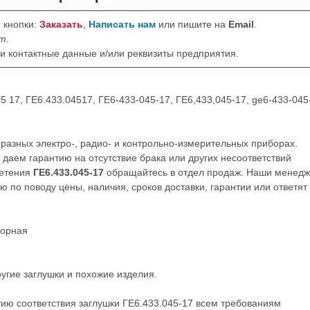
 кнопки:
Заказать
,
Написать нам
или пишите на
Email
.
т.
ши контактные данные и/или реквизиты предприятия.
5 17, ГЕ6.433.04517, ГЕ6-433-045-17, ГЕ6,433,045-17, ge6-433-045
разных электро-, радио- и контрольно-измерительных приборах.
даем гарантию на отсутствие брака или других несоответствий
ретения
ГЕ6.433.045-17
обращайтесь в отдел продаж. Наши менед
по поводу цены, наличия, сроков доставки, гарантии или ответят
борная
ругие
заглушки
и похожие изделия.
тию соответствия заглушки ГЕ6.433.045-17 всем требованиям