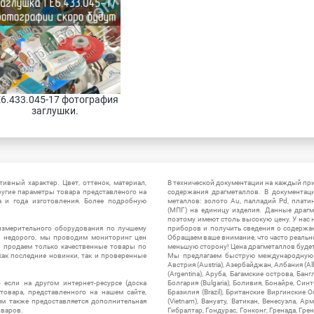
6.433.045-17 фотография 
заглушки.
ивный характер. Цвет, оттенок, материал,
В технической документации на каждый пр
ругие параметры товара представленого на
содержания драгметаллов. В документац
а и года изготовления. Более подробную
металлов: золото Au, палладий Pd, плати
(МПГ) на единицу изделия. Данные драгм
поэтому имеют столь высокую цену. У нас 
измерительного оборудования по лучшему
приборов и получить сведения о содержа
ы недорого, мы проводим мониторинг цен
Обращаем ваше внимание, что часто реальн
ы продаем только качественные товары по
меньшую сторону! Цена драгметаллов будет 
ак последние новинки, так и проверенные
Мы предлагаем быструю международную до
Австрия (Austria), Азербайджан, Албания (Alb
(Argentina), Аруба, Багамские острова, Бан
 если на другом интернет-ресурсе (доска
Болгария (Bulgaria), Боливия, Бонайре, Синт
товара, представленного на нашем сайте,
Бразилия (Brazil), Британские Виргинские 
ям также предоставляется дополнительная
(Vietnam), Вануату, Ватикан, Венесуэла, Ар
оваров.
Гибралтар, Гондурас, Гонконг, Гренада, Гренл