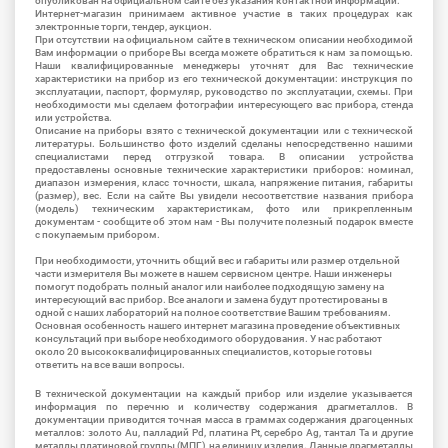
опубликован на официальном сайте без указания контактной информации.
Интернет-магазин принимаем активное участие в таких процедурах как
электронные торги, тендер, аукцион.
При отсутствии на официальном сайте в техническом описании необходимой
Вам информации о приборе Вы всегда можете обратиться к нам за помощью.
Наши квалифицированные менеджеры уточнят для Вас технические
характеристики на прибор из его технической документации: инструкция по
эксплуатации, паспорт, формуляр, руководство по эксплуатации, схемы. При
необходимости мы сделаем фотографии интересующего вас прибора, стенда
или устройства.
Описание на приборы взято с технической документации или с технической
литературы. Большинство фото изделий сделаны непосредственно нашими
специалистами перед отгрузкой товара. В описании устройства
предоставлены основные технические характеристики приборов: номинал,
диапазон измерения, класс точности, шкала, напряжение питания, габариты
(размер), вес. Если на сайте Вы увидели несоответствие названия прибора
(модель) техническим характеристикам, фото или прикрепленным
документам - сообщите об этом нам - Вы получите полезный подарок вместе
с покупаемым прибором.
При необходимости, уточнить общий вес и габариты или размер отдельной
части измерителя Вы можете в нашем сервисном центре. Наши инженеры
помогут подобрать полный аналог или наиболее подходящую замену на
интересующий вас прибор. Все аналоги и замена будут протестированы в
одной с наших лабораторий на полное соответствие Вашим требованиям.
Основная особенность нашего интернет магазина проведение объективных
консультаций при выборе необходимого оборудования. У нас работают
около 20 высококвалифицированных специалистов, которые готовы
ответить на все ваши вопросы.
В технической документации на каждый прибор или изделие указывается
информация по перечню и количеству содержания драгметаллов. В
документации приводится точная масса в граммах содержания драгоценных
металлов: золото Au, палладий Pd, платина Pt, серебро Ag, тантал Ta и другие
металлы платиновой группы (МПГ) на единицу изделия. Данные драгметаллы