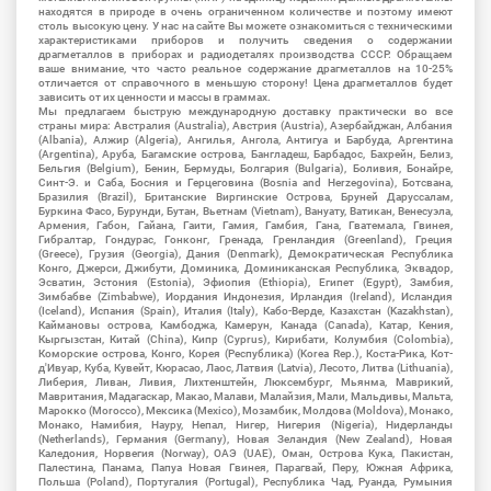
находятся в природе в очень ограниченном количестве и поэтому имеют
столь высокую цену. У нас на сайте Вы можете ознакомиться с техническими
характеристиками приборов и получить сведения о содержании
драгметаллов в приборах и радиодеталях производства СССР. Обращаем
ваше внимание, что часто реальное содержание драгметаллов на 10-25%
отличается от справочного в меньшую сторону! Цена драгметаллов будет
зависить от их ценности и массы в граммах.
Мы предлагаем быструю международную доставку практически во все
страны мира: Австралия (Australia), Австрия (Austria), Азербайджан, Албания
(Albania), Алжир (Algeria), Ангилья, Ангола, Антигуа и Барбуда, Аргентина
(Argentina), Аруба, Багамские острова, Бангладеш, Барбадос, Бахрейн, Белиз,
Бельгия (Belgium), Бенин, Бермуды, Болгария (Bulgaria), Боливия, Бонайре,
Синт-Э. и Саба, Босния и Герцеговина (Bosnia and Herzegovina), Ботсвана,
Бразилия (Brazil), Британские Виргинские Острова, Бруней Даруссалам,
Буркина Фасо, Бурунди, Бутан, Вьетнам (Vietnam), Вануату, Ватикан, Венесуэла,
Армения, Габон, Гайана, Гаити, Гамия, Гамбия, Гана, Гватемала, Гвинея,
Гибралтар, Гондурас, Гонконг, Гренада, Гренландия (Greenland), Греция
(Greece), Грузия (Georgia), Дания (Denmark), Демократическая Республика
Конго, Джерси, Джибути, Доминика, Доминиканская Республика, Эквадор,
Эсватин, Эстония (Estonia), Эфиопия (Ethiopia), Египет (Egypt), Замбия,
Зимбабве (Zimbabwe), Иордания Индонезия, Ирландия (Ireland), Исландия
(Iceland), Испания (Spain), Италия (Italy), Кабо-Верде, Казахстан (Kazakhstan),
Каймановы острова, Камбоджа, Камерун, Канада (Canada), Катар, Кения,
Кыргызстан, Китай (China), Кипр (Cyprus), Кирибати, Колумбия (Colombia),
Коморские острова, Конго, Корея (Республика) (Korea Rep.), Коста-Рика, Кот-
д'Ивуар, Куба, Кувейт, Кюрасао, Лаос, Латвия (Latvia), Лесото, Литва (Lithuania),
Либерия, Ливан, Ливия, Лихтенштейн, Люксембург, Мьянма, Маврикий,
Мавритания, Мадагаскар, Макао, Малави, Малайзия, Мали, Мальдивы, Мальта,
Марокко (Morocco), Мексика (Mexico), Мозамбик, Молдова (Moldova), Монако,
Монако, Намибия, Науру, Непал, Нигер, Нигерия (Nigeria), Нидерланды
(Netherlands), Германия (Germany), Новая Зеландия (New Zealand), Новая
Каледония, Норвегия (Norway), ОАЭ (UAE), Оман, Острова Кука, Пакистан,
Палестина, Панама, Папуа Новая Гвинея, Парагвай, Перу, Южная Африка,
Польша (Poland), Португалия (Portugal), Республика Чад, Руанда, Румыния