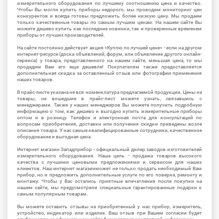
измерительного оборудования по лучшему соотношению цена и качество.
Чтобы Вы могли купить приборы недорого, мы проводим мониторинг цен
конкурентов и всегда готовы предложить более низкую цену. Мы продаем
только качественные товары по самым лучшим ценам. На нашем сайте Вы
можете дешево купить как последние новинки, так и проверенные временем
приборы от лучших производителей.
На сайте постоянно действует акция «Куплю по лучшей цене» - если на другом
интернет-ресурсе (доска объявлений, форум, или объявление другого онлайн-
сервиса) у товара, представленного на нашем сайте, меньшая цена, то мы
продадим Вам его еще дешевле! Покупателям также предоставляется
дополнительная скидка за оставленный отзыв или фотографии применения
наших товаров.
В прайс-листе указана не вся номенклатура предлагаемой продукции. Цены на
товары, не вошедшие в прайс-лист можете узнать, связавшись с
менеджерами. Также у наших менеджеров Вы можете получить подробную
информацию о том, как дешево и выгодно купить измерительные приборы
оптом и в розницу. Телефон и электронная почта для консультаций по
вопросам приобретения, доставки или получения скидки приведены возле
описания товара. У нас самые квалифицированные сотрудники, качественное
оборудование и выгодная цена.
Интернет магазин Западприбор - официальный дилер заводов изготовителей
измерительного оборудования. Наша цель - продажа товаров высокого
качества с лучшими ценовыми предложениями и сервисом для наших
клиентов. Наш интернет магазинможет не только продать необходимый Вам
прибор, но и предложить дополнительные услуги по его поверке, ремонту и
монтажу. Чтобы у Вас остались приятные впечатления после покупки на
нашем сайте, мы предусмотрели специальные гарантированные подарки к
самым популярным товарам.
Вы можете оставить отзывы на приобретенный у нас прибор, измеритель,
устройство, индикатор или изделие. Ваш отзыв при Вашем согласии будет