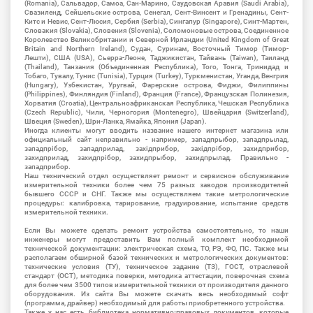
(Romania), Сальвадор, Самоа, Сан-Марино, Саудовская Аравия (Saudi Arabia),
Свазиленд, Сейшельские острова, Сенегал, Сент-Винсент и Гренадины, Сент-
Китс и Невис, Сент-Люсия, Сербия (Serbia), Сингапур (Singapore), Синт-Мартен,
Словакия (Slovakia), Словения (Slovenia), Соломоновые острова, Соединенное
Королевство Великобритании и Северной Ирландии (United Kingdom of Great
Britain and Northern Ireland), Судан, Суринам, Восточный Тимор (Тимор-
Лешти), США (USA), Сьерра-Леоне, Таджикистан, Тайвань (Taiwan), Таиланд
(Thailand), Танзания (Объединенная Республика), Того, Тонга, Тринидад и
Тобаго, Тувалу, Тунис (Tunisia), Турция (Turkey), Туркменистан, Уганда, Венгрия
(Hungary), Узбекистан, Уругвай, Фарерские острова, Фиджи, Филиппины
(Philippines), Финляндия (Finland), Франция (France), Французская Полинезия,
Хорватия (Croatia), Центральноафриканская Республика, Чешская Республика
(Czech Republic), Чили, Черногория (Montenegro), Швейцария (Switzerland),
Швеция (Sweden), Шри-Ланка, Ямайка, Япония (Japan).
Иногда клиенты могут вводить название нашего интернет магазина или
официальный сайт неправильно - например, западпрыбор, западпрылад,
западпрібор, западприлад, західприбор, західпрібор, захидприбор,
захидприлад, захидпрібор, захидпрыбор, захидпрылад. Правильно -
западприбор.
Наш технический отдел осуществляет ремонт и сервисное обслуживание
измерительной техники более чем 75 разных заводов производителей
бывшего СССР и СНГ. Также мы осуществляем такие метрологические
процедуры: калибровка, тарирование, градуирование, испытание средств
измерительной техники.
Если Вы можете сделать ремонт устройства самостоятельно, то наши
инженеры могут предоставить Вам полный комплект необходимой
технической документации: электрическая схема, ТО, РЭ, ФО, ПС. Также мы
располагаем обширной базой технических и метрологических документов:
технические условия (ТУ), техническое задание (ТЗ), ГОСТ, отраслевой
стандарт (ОСТ), методика поверки, методика аттестации, поверочная схема
для более чем 3500 типов измерительной техники от производителя данного
оборудования. Из сайта Вы можете скачать весь необходимый софт
(программа, драйвер) необходимый для работы приобретенного устройства.
Также у нас есть библиотека нормативно-правовых документов, которые