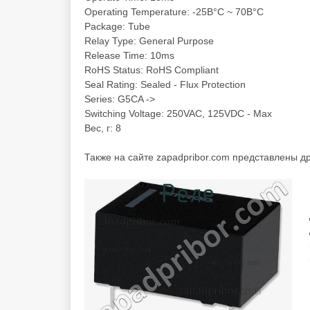
Operating Temperature: -25В°C ~ 70В°C
Package: Tube
Relay Type: General Purpose
Release Time: 10ms
RoHS Status: RoHS Compliant
Seal Rating: Sealed - Flux Protection
Series: G5CA ->
Switching Voltage: 250VAC, 125VDC - Max
Вес, г: 8
Также на сайте zapadpribor.com представлены д