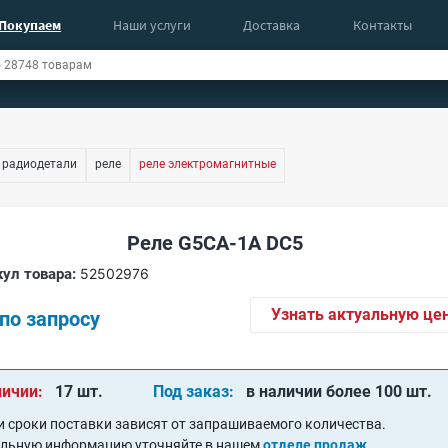
Покупаем
Наши услуги
Доставка
Контакты
 радиодетали
реле
реле электромагнитные
Реле G5CA-1A DC5
ул товара:
52502976
Узнать актуальную це
по запросу
личии:
17 шт.
Под заказ:
в наличии более 100 шт.
и сроки поставки зависят от запрашиваемого количества.
альную информацию уточняйте в нашем
отделе продаж
.