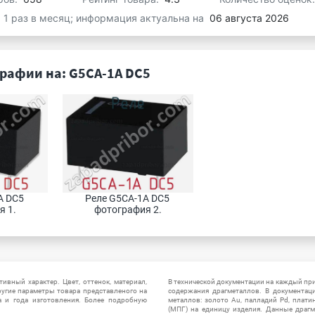
я 1 раз в месяц; информация актуальна на
06 августа 2026
рафии на: G5CA-1A DC5
 DC5 
Реле G5CA-1A DC5 
я 1.
фотография 2.
ивный характер. Цвет, оттенок, материал,
В технической документации на каждый пр
ругие параметры товара представленого на
содержания драгметаллов. В документац
а и года изготовления. Более подробную
металлов: золото Au, палладий Pd, плати
(МПГ) на единицу изделия. Данные драгм