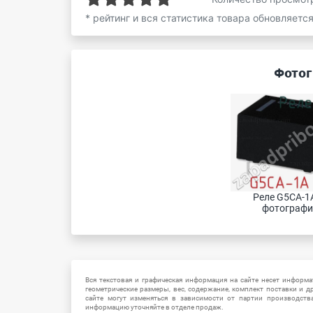
* рейтинг и вся статистика товара обновляетс
Фотог
Реле G5CA-1A
фотографи
Вся текстовая и графическая информация на сайте несет информат
геометрические размеры, вес, содержание, комплект поставки и д
сайте могут изменяться в зависимости от партии производств
информацию уточняйте в отделе продаж.