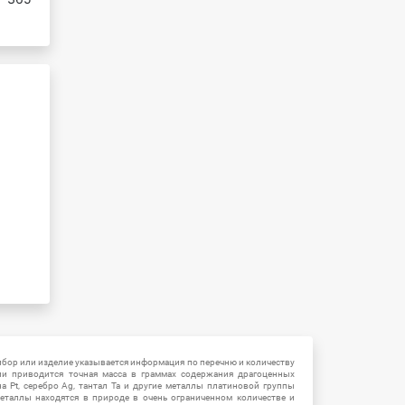
ибор или изделие указывается информация по перечню и количеству
ии приводится точная масса в граммах содержания драгоценных
на Pt, серебро Ag, тантал Ta и другие металлы платиновой группы
еталлы находятся в природе в очень ограниченном количестве и