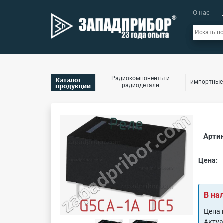
О нас
Радиокомпоненты и
Каталог
импортные
продукции
радиодетали
Артик
Цена:
В на
Цена 
Акту