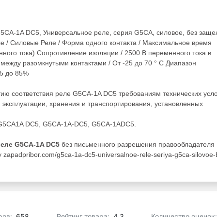
G5CA-1A DC5, Универсальное реле, серия G5CA, силовое, без заще
е / Силовые Реле / Форма одного контакта / Максимальное время
нного тока) Сопротивление изоляции / 2500 В переменного тока в
между разомкнутыми контактами / От -25 до 70 ° C Диапазон
5 до 85%
тию соответствия реле G5CA-1A DC5 требованиям технических усл
 эксплуатации, хранения и транспортирования, установленных
, G5CA1A DC5, G5CA-1A-DC5, G5CA-1ADC5.
реле G5CA-1A DC5
без письменного разрешения правообладателя
apadpribor.com/g5ca-1a-dc5-universalnoe-rele-seriya-g5ca-silovoe-
ров:
658
Рейтинг товара:
4.3
Количество оценок