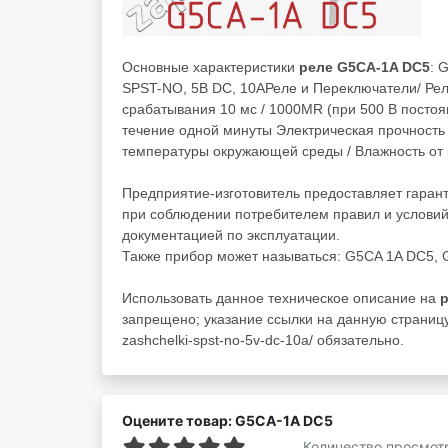
Основные характеристики
реле G5CA-1A DC5
: 
SPST-NO, 5В DC, 10АРеле и Переключатели/ Рел
срабатывания 10 мс / 1000MR (при 500 В постоя
течение одной минуты Электрическая прочность 
температуры окружающей среды / Влажность от 
Предприятие-изготовитель предоставляет гаран
при соблюдении потребителем правил и условий
документацией по эксплуатации.
Также прибор может называться: G5CA 1A DC5
Использовать данное техническое описание на
запрещено; указание ссылки на данную страницу z
zashchelki-spst-no-5v-dc-10a/ обязательно.
Оцените товар: G5CA-1A DC5
Количество просмот