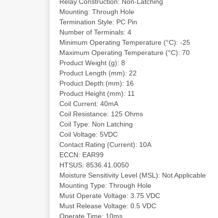
Relay Construction: Non-Latching
Mounting: Through Hole
Termination Style: PC Pin
Number of Terminals: 4
Minimum Operating Temperature (°C): -25
Maximum Operating Temperature (°C): 70
Product Weight (g): 8
Product Length (mm): 22
Product Depth (mm): 16
Product Height (mm): 11
Coil Current: 40mA
Coil Resistance: 125 Ohms
Coil Type: Non Latching
Coil Voltage: 5VDC
Contact Rating (Current): 10A
ECCN: EAR99
HTSUS: 8536.41.0050
Moisture Sensitivity Level (MSL): Not Applicable
Mounting Type: Through Hole
Must Operate Voltage: 3.75 VDC
Must Release Voltage: 0.5 VDC
Operate Time: 10ms