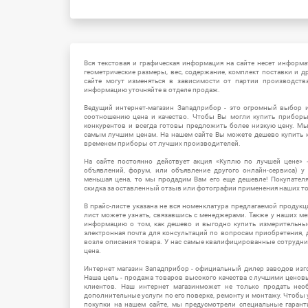
Вся текстовая и графическая информация на сайте несет информат
геометрические размеры, вес, содержание, комплект поставки и д
сайте могут изменяться в зависимости от партии производств
информацию уточняйте в отделе продаж.
Ведущий интернет-магазин Западприбор - это огромный выбор 
соотношению цена и качество. Чтобы Вы могли купить прибор
конкурентов и всегда готовы предложить более низкую цену. М
самым лучшим ценам. На нашем сайте Вы можете дешево купить к
временем приборы от лучших производителей.
На сайте постоянно действует акция «Куплю по лучшей цене» -
объявлений, форум, или объявление другого онлайн-сервиса) у 
меньшая цена, то мы продадим Вам его еще дешевле! Покупател
скидка за оставленный отзыв или фотографии применения наших т
В прайс-листе указана не вся номенклатура предлагаемой продукц
лист можете узнать, связавшись с менеджерами. Также у наших 
информацию о том, как дешево и выгодно купить измерительны
электронная почта для консультаций по вопросам приобретения,
возле описания товара. У нас самые квалифицированные сотрудни
цена.
Интернет магазин Западприбор - официальный дилер заводов изг
Наша цель - продажа товаров высокого качества с лучшими цено
клиентов. Наш интернет магазинможет не только продать не
дополнительные услуги по его поверке, ремонту и монтажу. Чтобы 
покупки на нашем сайте, мы предусмотрели специальные гара