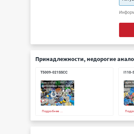
Информ
Принадлежности, недорогие анало
T5009-021SSCC
I110-
Подробнее ...
Подро