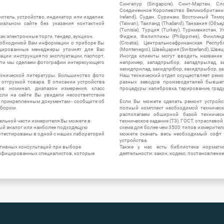
Сингапур (Singapore), Синт-Мартен, Сл
Соединенное Королевство Великобритании и
итель, устройство, индикатор или изделие.
Ireland), Судан, Суринам, Восточный Тим
альном сайте без указания контактной
(Taiwan), Таиланд (Thailand), Танзания (Объ
(Tunisia), Турция (Turkey), Туркменистан, 
ак электронные торги, тендер, аукцион.
Фиджи, Филиппины (Philippines), Финлянд
необходимой Вам информации о приборе Вы
(Croatia), Центральноафриканская Респу
цированные менеджеры уточнят для Вас
(Montenegro), Швейцария (Switzerland), Швец
ации: инструкция по эксплуатации, паспорт,
Иногда клиенты могут вводить название
сти мы сделаем фотографии интересующего
например, западпрыбор, западпрылад, зап
захидприлад, захидпрібор, захидпрыбор, з
ехнической литературы. Большинство фото
Наш технический отдел осуществляет ремо
отгрузкой товара. В описании устройства
разных заводов производителей бывшег
в: номинал, диапазон измерения, класс
процедуры: калибровка, тарирование, град
 Если на сайте Вы увидели несоответствие
и прикрепленным документам - сообщите об
Если Вы можете сделать ремонт устройс
ибором.
полный комплект необходимой техническо
располагаем обширной базой техническ
ельной части измерителя Вы можете в
техническое задание (ТЗ), ГОСТ, отраслевой
ый аналог или наиболее подходящую
схема для более чем 3500 типов измерител
ротестированы в одной с наших лабораторий
можете скачать весь необходимый софт 
устройства.
ктивных консультаций при выборе
Также у нас есть библиотека нормати
лифицированных специалистов, которые
деятельности: закон, кодекс, постановление