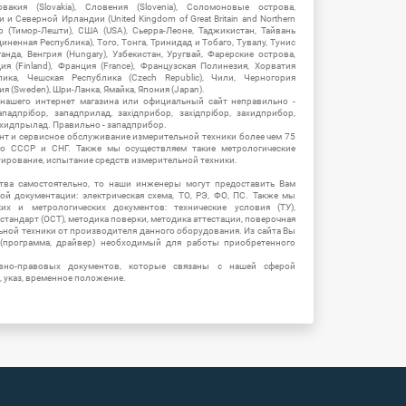
овакия (Slovakia), Словения (Slovenia), Соломоновые острова,
 Северной Ирландии (United Kingdom of Great Britain and Northern
ор (Тимор-Лешти), США (USA), Сьерра-Леоне, Таджикистан, Тайвань
единенная Республика), Того, Тонга, Тринидад и Тобаго, Тувалу, Тунис
Уганда, Венгрия (Hungary), Узбекистан, Уругвай, Фарерские острова,
ия (Finland), Франция (France), Французская Полинезия, Хорватия
блика, Чешская Республика (Czech Republic), Чили, Черногория
ия (Sweden), Шри-Ланка, Ямайка, Япония (Japan).
 нашего интернет магазина или официальный сайт неправильно -
адпрібор, западприлад, західприбор, західпрібор, захидприбор,
ахидпрылад. Правильно - западприбор.
нт и сервисное обслуживание измерительной техники более чем 75
о СССР и СНГ. Также мы осуществляем такие метрологические
уирование, испытание средств измерительной техники.
тва самостоятельно, то наши инженеры могут предоставить Вам
й документации: электрическая схема, ТО, РЭ, ФО, ПС. Также мы
их и метрологических документов: технические условия (ТУ),
 стандарт (ОСТ), методика поверки, методика аттестации, поверочная
ьной техники от производителя данного оборудования. Из сайта Вы
(программа, драйвер) необходимый для работы приобретенного
вно-правовых документов, которые связаны с нашей сферой
, указ, временное положение.