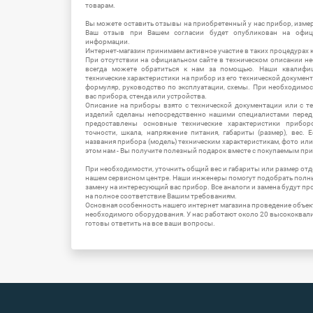
товарам.
Вы можете оставить отзывы на приобретенный у нас прибор, измер
Ваш отзыв при Вашем согласии будет опубликован на офици
информации.
Интернет-магазин принимаем активное участие в таких процедурах к
При отсутствии на официальном сайте в техническом описании 
всегда можете обратиться к нам за помощью. Наши квалифи
технические характеристики на прибор из его технической документ
формуляр, руководство по эксплуатации, схемы. При необходимо
вас прибора, стенда или устройства.
Описание на приборы взято с технической документации или с т
изделий сделаны непосредственно нашими специалистами перед 
предоставлены основные технические характеристики приборо
точности, шкала, напряжение питания, габариты (размер), вес.
названия прибора (модель) техническим характеристикам, фото ил
этом нам - Вы получите полезный подарок вместе с покупаемым пр
При необходимости, уточнить общий вес и габариты или размер отд
нашем сервисном центре. Наши инженеры помогут подобрать полн
замену на интересующий вас прибор. Все аналоги и замена будут п
на полное соответствие Вашим требованиям.
Основная особенность нашего интернет магазина проведение объе
необходимого оборудования. У нас работают около 20 высококва
готовы ответить на все ваши вопросы.