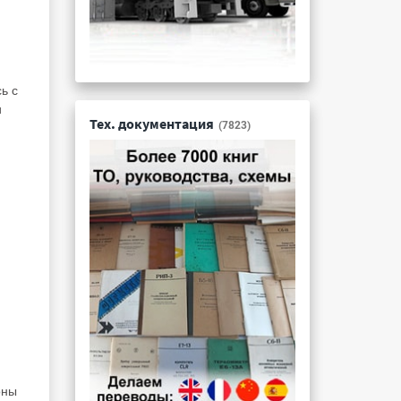
ь с
и
Тех. документация
(7823)
оны