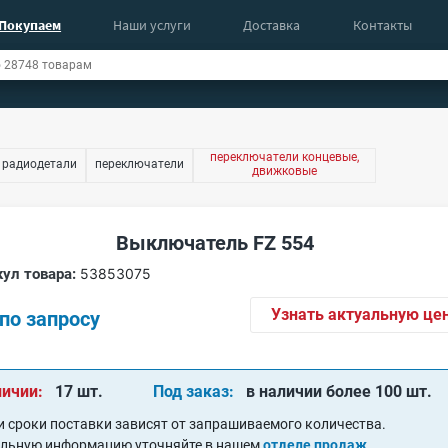
Покупаем
Наши услуги
Доставка
Контакты
переключатели концевые,
 радиодетали
переключатели
движковые
Выключатель FZ 554
ул товара:
53853075
Узнать актуальную це
по запросу
личии:
17 шт.
Под заказ:
в наличии более 100 шт.
и сроки поставки зависят от запрашиваемого количества.
альную информацию уточняйте в нашем
отделе продаж
.