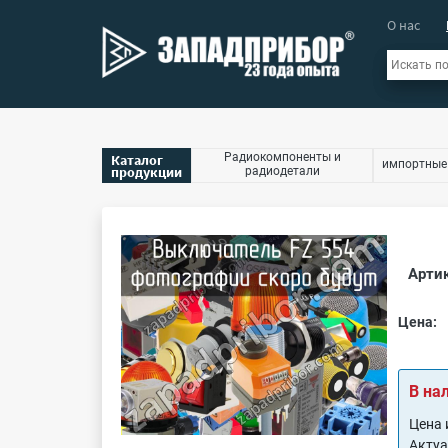
О нас
Радиокомпоненты и
Каталог
импортные
продукции
радиодетали
Артик
Цена:
В на
Цена 
Акту