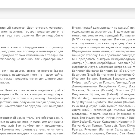
ивный характер. Цвет, оттенок, материал,
В технической документации на каждый пр
ругие параметры товара представленого на
содержания драгметаллов. В документац
а и года изготовления. Более подробную
металлов: золото Au, палладий Pd, плати
(МПГ) на единицу изделия. Данные драгм
поэтому имеют столь высокую цену. У нас 
измерительного оборудования по лучшему
приборов и получить сведения о содержа
ы недорого, мы проводим мониторинг цен
Обращаем ваше внимание, что часто реальн
ы продаем только качественные товары по
меньшую сторону! Цена драгметаллов будет 
ак последние новинки, так и проверенные
Мы предлагаем быструю международную до
Австрия (Austria), Азербайджан, Албания (Alb
(Argentina), Аруба, Багамские острова, Бан
 если на другом интернет-ресурсе (доска
Болгария (Bulgaria), Боливия, Бонайре, Синт
товара, представленного на нашем сайте,
Бразилия (Brazil), Британские Виргинские 
ям также предоставляется дополнительная
(Vietnam), Вануату, Ватикан, Венесуэла, Ар
оваров.
Гибралтар, Гондурас, Гонконг, Гренада, Гренл
Демократическая Республика Конго, Дже
ии. Цены на товары, не вошедшие в прайс-
Эсватин, Эстония (Estonia), Эфиопия (Et
менеджеров Вы можете получить подробную
Индонезия, Ирландия (Ireland), Исландия (
е приборы оптом и в розницу. Телефон и
(Kazakhstan), Каймановы острова, Камбоджа,
 доставки или получения скидки приведены
Кипр (Cyprus), Кирибати, Колумбия (Colombia
ки, качественное оборудование и выгодная
Рика, Кот-д'Ивуар, Куба, Кувейт, Кюрасао, Ла
Лихтенштейн, Люксембург, Мьянма, Мавр
Мальдивы, Мальта, Марокко (Morocco), М
отовителей измерительного оборудования.
Намибия, Науру, Непал, Нигер, Нигерия (Nig
выми предложениями и сервисом для наших
(New Zealand), Новая Каледония, Норвегия (
обходимый Вам прибор, но и предложить
Папуа Новая Гвинея, Парагвай, Перу, Южная
у Вас остались приятные впечатления после
Руанда, Румыния (Romania), Сальвадор, С
нтированные подарки к самым популярным
Сейшельские острова, Сенегал, Сент-Винсе