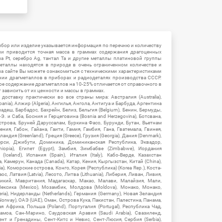
ибор или изделие указывается информация по перечню и количеству
ии приводится точная масса в граммах содержания драгоценных
на Pt, серебро Ag, тантал Ta и другие металлы платиновой группы
еталлы находятся в природе в очень ограниченном количестве и
на сайте Вы можете ознакомиться с техническими характеристиками
нии драгметаллов в приборах и радиодеталях производства СССР.
ое содержание драгметаллов на 10-25% отличается от справочного в
зависить от их ценности и массы в граммах.
ставку практически во все страны мира: Австралия (Australia),
ania), Алжир (Algeria), Ангилья, Ангола, Антигуа и Барбуда, Аргентина
гладеш, Барбадос, Бахрейн, Белиз, Бельгия (Belgium), Бенин, Бермуды,
-Э. и Саба, Босния и Герцеговина (Bosnia and Herzegovina), Ботсвана,
Острова, Бруней Даруссалам, Буркина Фасо, Бурунди, Бутан, Вьетнам
мения, Габон, Гайана, Гаити, Гамия, Гамбия, Гана, Гватемала, Гвинея,
андия (Greenland), Греция (Greece), Грузия (Georgia), Дания (Denmark),
рси, Джибути, Доминика, Доминиканская Республика, Эквадор,
hiopia), Египет (Egypt), Замбия, Зимбабве (Zimbabwe), Иордания
Iceland), Испания (Spain), Италия (Italy), Кабо-Верде, Казахстан
 Камерун, Канада (Canada), Катар, Кения, Кыргызстан, Китай (China),
), Коморские острова, Конго, Корея (Республика) (Korea Rep.), Коста-
ос, Латвия (Latvia), Лесото, Литва (Lithuania), Либерия, Ливан, Ливия,
икий, Мавритания, Мадагаскар, Макао, Малави, Малайзия, Мали,
ексика (Mexico), Мозамбик, Молдова (Moldova), Монако, Монако,
eria), Нидерланды (Netherlands), Германия (Germany), Новая Зеландия
Norway), ОАЭ (UAE), Оман, Острова Кука, Пакистан, Палестина, Панама,
 Африка, Польша (Poland), Португалия (Portugal), Республика Чад,
амоа, Сан-Марино, Саудовская Аравия (Saudi Arabia), Свазиленд,
нт и Гренадины, Сент-Китс и Невис, Сент-Люсия, Сербия (Serbia),