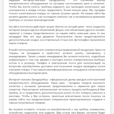
Ведущий интернет-магазин Западприбор - это огромный выбор
измерительного оборудования по лучшему соотношению цена и качество.
Чтобы Вы могли купить приборы недорого, мы проводим мониторинг цен
конкурентов и всегда готовы предложить более низкую цену. Мы продаем
только качественные товары по самым лучшим ценам. На нашем сайте Вы
можете дешево купить как последние новинки, так и проверенные временем
приборы от лучших производителей.
На сайте постоянно действует акция «Куплю по лучшей цене» - если на другом
интернет-ресурсе (доска объявлений, форум, или объявление другого онлайн-
сервиса) у товара, представленного на нашем сайте, меньшая цена, то мы
продадим Вам его еще дешевле! Покупателям также предоставляется
дополнительная скидка за оставленный отзыв или фотографии применения
наших товаров.
В прайс-листе указана не вся номенклатура предлагаемой продукции. Цены на
товары, не вошедшие в прайс-лист можете узнать, связавшись с
менеджерами. Также у наших менеджеров Вы можете получить подробную
информацию о том, как дешево и выгодно купить измерительные приборы
оптом и в розницу. Телефон и электронная почта для консультаций по
вопросам приобретения, доставки или получения скидки приведены возле
описания товара. У нас самые квалифицированные сотрудники, качественное
оборудование и выгодная цена.
Интернет магазин Западприбор - официальный дилер заводов изготовителей
измерительного оборудования. Наша цель - продажа товаров высокого
качества с лучшими ценовыми предложениями и сервисом для наших
клиентов. Наш интернет магазинможет не только продать необходимый Вам
прибор, но и предложить дополнительные услуги по его поверке, ремонту и
монтажу. Чтобы у Вас остались приятные впечатления после покупки на
нашем сайте, мы предусмотрели специальные гарантированные подарки к
самым популярным товарам.
Вы можете оставить отзывы на приобретенный у нас прибор, измеритель,
устройство, индикатор или изделие. Ваш отзыв при Вашем согласии будет