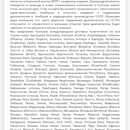
металлы платиновой группы (МПГ) на единицу изделия. Данные драгметаллы
находятся в природе в очень ограниченном количестве и поэтому имеют
столь высокую цену. У нас на сайте Вы можете ознакомиться с техническими
характеристиками приборов и получить сведения о содержании
драгметаллов в приборах и радиодеталях производства СССР. Обращаем
ваше внимание, что часто реальное содержание драгметаллов на 10-25%
отличается от справочного в меньшую сторону! Цена драгметаллов будет
зависить от их ценности и массы в граммах.
Мы предлагаем быструю международную доставку практически во все
страны мира: Австралия (Australia), Австрия (Austria), Азербайджан, Албания
(Albania), Алжир (Algeria), Ангилья, Ангола, Антигуа и Барбуда, Аргентина
(Argentina), Аруба, Багамские острова, Бангладеш, Барбадос, Бахрейн, Белиз,
Бельгия (Belgium), Бенин, Бермуды, Болгария (Bulgaria), Боливия, Бонайре,
Синт-Э. и Саба, Босния и Герцеговина (Bosnia and Herzegovina), Ботсвана,
Бразилия (Brazil), Британские Виргинские Острова, Бруней Даруссалам,
Буркина Фасо, Бурунди, Бутан, Вьетнам (Vietnam), Вануату, Ватикан, Венесуэла,
Армения, Габон, Гайана, Гаити, Гамия, Гамбия, Гана, Гватемала, Гвинея,
Гибралтар, Гондурас, Гонконг, Гренада, Гренландия (Greenland), Греция
(Greece), Грузия (Georgia), Дания (Denmark), Демократическая Республика
Конго, Джерси, Джибути, Доминика, Доминиканская Республика, Эквадор,
Эсватин, Эстония (Estonia), Эфиопия (Ethiopia), Египет (Egypt), Замбия,
Зимбабве (Zimbabwe), Иордания Индонезия, Ирландия (Ireland), Исландия
(Iceland), Испания (Spain), Италия (Italy), Кабо-Верде, Казахстан (Kazakhstan),
Каймановы острова, Камбоджа, Камерун, Канада (Canada), Катар, Кения,
Кыргызстан, Китай (China), Кипр (Cyprus), Кирибати, Колумбия (Colombia),
Коморские острова, Конго, Корея (Республика) (Korea Rep.), Коста-Рика, Кот-
д'Ивуар, Куба, Кувейт, Кюрасао, Лаос, Латвия (Latvia), Лесото, Литва (Lithuania),
Либерия, Ливан, Ливия, Лихтенштейн, Люксембург, Мьянма, Маврикий,
Мавритания, Мадагаскар, Макао, Малави, Малайзия, Мали, Мальдивы, Мальта,
Марокко (Morocco), Мексика (Mexico), Мозамбик, Молдова (Moldova), Монако,
Монако, Намибия, Науру, Непал, Нигер, Нигерия (Nigeria), Нидерланды
(Netherlands), Германия (Germany), Новая Зеландия (New Zealand), Новая
Каледония, Норвегия (Norway), ОАЭ (UAE), Оман, Острова Кука, Пакистан,
Палестина, Панама, Папуа Новая Гвинея, Парагвай, Перу, Южная Африка,
Польша (Poland), Португалия (Portugal), Республика Чад, Руанда, Румыния