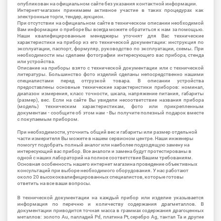
опубликован на официальном сайте без указания контактной информации.
Интернет-магазин принимаем активное участие в таких процедурах как
электронные торги, тендер, аукцион.
При отсутствии на официальном сайте в техническом описании необходимой
Вам информации о приборе Вы всегда можете обратиться к нам за помощью.
Наши квалифицированные менеджеры уточнят для Вас технические
характеристики на прибор из его технической документации: инструкция по
эксплуатации, паспорт, формуляр, руководство по эксплуатации, схемы. При
необходимости мы сделаем фотографии интересующего вас прибора, стенда
или устройства.
Описание на приборы взято с технической документации или с технической
литературы. Большинство фото изделий сделаны непосредственно нашими
специалистами перед отгрузкой товара. В описании устройства
предоставлены основные технические характеристики приборов: номинал,
диапазон измерения, класс точности, шкала, напряжение питания, габариты
(размер), вес. Если на сайте Вы увидели несоответствие названия прибора
(модель) техническим характеристикам, фото или прикрепленным
документам - сообщите об этом нам - Вы получите полезный подарок вместе
с покупаемым прибором.
При необходимости, уточнить общий вес и габариты или размер отдельной
части измерителя Вы можете в нашем сервисном центре. Наши инженеры
помогут подобрать полный аналог или наиболее подходящую замену на
интересующий вас прибор. Все аналоги и замена будут протестированы в
одной с наших лабораторий на полное соответствие Вашим требованиям.
Основная особенность нашего интернет магазина проведение объективных
консультаций при выборе необходимого оборудования. У нас работают
около 20 высококвалифицированных специалистов, которые готовы
ответить на все ваши вопросы.
В технической документации на каждый прибор или изделие указывается
информация по перечню и количеству содержания драгметаллов. В
документации приводится точная масса в граммах содержания драгоценных
металлов: золото Au, палладий Pd, платина Pt, серебро Ag, тантал Ta и другие