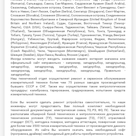
(Romania), Сальвадор, Самоа, Сан-Марино, Саудовская Аравия (Saudi Arabia),
Свазиленд, Сейшельские острова, Сенегал, Сент-Винсент и Гренадины, Сент-
Китс и Невис, Сент-Люсия, Сербия (Serbia), Сингапур (Singapore), Синт-Мартен,
Словакия (Slovakia), Словения (Slovenia), Соломоновые острова, Соединенное
Королевство Великобритании и Северной Ирландии (United Kingdom of Great
Britain and Northern Ireland), Судан, Суринам, Восточный Тимор (Тимор-
Лешти), США (USA), Сьерра-Леоне, Таджикистан, Тайвань (Taiwan), Таиланд
(Thailand), Танзания (Объединенная Республика), Того, Тонга, Тринидад и
Тобаго, Тувалу, Тунис (Tunisia), Турция (Turkey), Туркменистан, Уганда, Венгрия
(Hungary), Узбекистан, Уругвай, Фарерские острова, Фиджи, Филиппины
(Philippines), Финляндия (Finland), Франция (France), Французская Полинезия,
Хорватия (Croatia), Центральноафриканская Республика, Чешская Республика
(Czech Republic), Чили, Черногория (Montenegro), Швейцария (Switzerland),
Швеция (Sweden), Шри-Ланка, Ямайка, Япония (Japan).
Иногда клиенты могут вводить название нашего интернет магазина или
официальный сайт неправильно - например, западпрыбор, западпрылад,
западпрібор, западприлад, західприбор, західпрібор, захидприбор,
захидприлад, захидпрібор, захидпрыбор, захидпрылад. Правильно -
западприбор.
Наш технический отдел осуществляет ремонт и сервисное обслуживание
измерительной техники более чем 75 разных заводов производителей
бывшего СССР и СНГ. Также мы осуществляем такие метрологические
процедуры: калибровка, тарирование, градуирование, испытание средств
измерительной техники.
Если Вы можете сделать ремонт устройства самостоятельно, то наши
инженеры могут предоставить Вам полный комплект необходимой
технической документации: электрическая схема, ТО, РЭ, ФО, ПС. Также мы
располагаем обширной базой технических и метрологических документов:
технические условия (ТУ), техническое задание (ТЗ), ГОСТ, отраслевой
стандарт (ОСТ), методика поверки, методика аттестации, поверочная схема
для более чем 3500 типов измерительной техники от производителя данного
оборудования. Из сайта Вы можете скачать весь необходимый софт
(программа, драйвер) необходимый для работы приобретенного устройства.