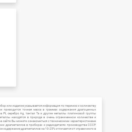
ибор или изделие указывается информация по перечню и количеству
ии приводится точная масса в граммах содержания драгоценных
на Pt, серебро Ag, тантал Ta и другие металлы платиновой группы
еталлы находятся в природе в очень ограниченном количестве и
на сайте Вы можете ознакомиться с техническими характеристиками
нии драгметаллов в приборах и радиодеталях производства СССР.
ое содержание драгметаллов на 10-25% отличается от справочного в