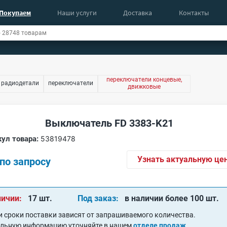
Покупаем
Наши услуги
Доставка
Контакты
переключатели концевые,
 радиодетали
переключатели
движковые
Выключатель FD 3383-K21
ул товара:
53819478
Узнать актуальную це
по запросу
личии:
17 шт.
Под заказ:
в наличии более 100 шт.
и сроки поставки зависят от запрашиваемого количества.
альную информацию уточняйте в нашем
отделе продаж
.