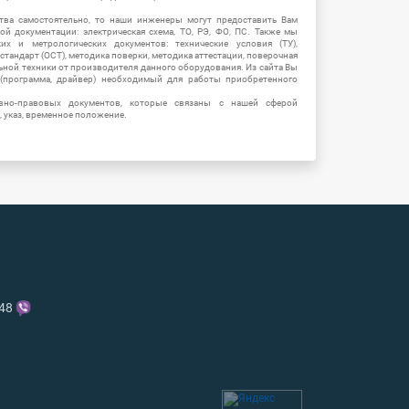
тва самостоятельно, то наши инженеры могут предоставить Вам
й документации: электрическая схема, ТО, РЭ, ФО, ПС. Также мы
их и метрологических документов: технические условия (ТУ),
 стандарт (ОСТ), методика поверки, методика аттестации, поверочная
ьной техники от производителя данного оборудования. Из сайта Вы
(программа, драйвер) необходимый для работы приобретенного
вно-правовых документов, которые связаны с нашей сферой
, указ, временное положение.
-48