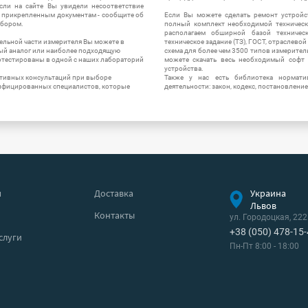
 Если на сайте Вы увидели несоответствие
и прикрепленным документам - сообщите об
Если Вы можете сделать ремонт устройс
ибором.
полный комплект необходимой техническо
располагаем обширной базой техническ
ельной части измерителя Вы можете в
техническое задание (ТЗ), ГОСТ, отраслевой
ый аналог или наиболее подходящую
схема для более чем 3500 типов измерител
ротестированы в одной с наших лабораторий
можете скачать весь необходимый софт 
устройства.
ктивных консультаций при выборе
Также у нас есть библиотека нормати
лифицированных специалистов, которые
деятельности: закон, кодекс, постановление
я
Доставка
Украина
Львов
Контакты
ул. Городоцкая, 222
+38 (050) 478-15
слуги
Пн-Пт 8:00 - 18:00