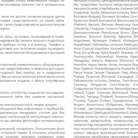
ы продаем только качественные товары по
меньшую сторону! Цена драгметаллов будет 
ак последние новинки, так и проверенные
Мы предлагаем быструю международную до
Австрия (Austria), Азербайджан, Албания (Alb
(Argentina), Аруба, Багамские острова, Бан
 если на другом интернет-ресурсе (доска
Болгария (Bulgaria), Боливия, Бонайре, Синт
товара, представленного на нашем сайте,
Бразилия (Brazil), Британские Виргинские 
ям также предоставляется дополнительная
(Vietnam), Вануату, Ватикан, Венесуэла, Ар
оваров.
Гибралтар, Гондурас, Гонконг, Гренада, Гренл
Демократическая Республика Конго, Дже
ии. Цены на товары, не вошедшие в прайс-
Эсватин, Эстония (Estonia), Эфиопия (Et
менеджеров Вы можете получить подробную
Индонезия, Ирландия (Ireland), Исландия (
е приборы оптом и в розницу. Телефон и
(Kazakhstan), Каймановы острова, Камбоджа,
 доставки или получения скидки приведены
Кипр (Cyprus), Кирибати, Колумбия (Colombia
ки, качественное оборудование и выгодная
Рика, Кот-д'Ивуар, Куба, Кувейт, Кюрасао, Ла
Лихтенштейн, Люксембург, Мьянма, Мавр
Мальдивы, Мальта, Марокко (Morocco), М
отовителей измерительного оборудования.
Намибия, Науру, Непал, Нигер, Нигерия (Nig
выми предложениями и сервисом для наших
(New Zealand), Новая Каледония, Норвегия (
обходимый Вам прибор, но и предложить
Папуа Новая Гвинея, Парагвай, Перу, Южная
у Вас остались приятные впечатления после
Руанда, Румыния (Romania), Сальвадор, С
нтированные подарки к самым популярным
Сейшельские острова, Сенегал, Сент-Винсе
Сингапур (Singapore), Синт-Мартен, Сл
Соединенное Королевство Великобритании и
итель, устройство, индикатор или изделие.
Ireland), Судан, Суринам, Восточный Тим
альном сайте без указания контактной
(Taiwan), Таиланд (Thailand), Танзания (Объ
(Tunisia), Турция (Turkey), Туркменистан, 
ак электронные торги, тендер, аукцион.
Фиджи, Филиппины (Philippines), Финлянд
необходимой Вам информации о приборе Вы
(Croatia), Центральноафриканская Респу
цированные менеджеры уточнят для Вас
(Montenegro), Швейцария (Switzerland), Швец
ации: инструкция по эксплуатации, паспорт,
Иногда клиенты могут вводить название
сти мы сделаем фотографии интересующего
например, западпрыбор, западпрылад, зап
захидприлад, захидпрібор, захидпрыбор, з
ехнической литературы. Большинство фото
Наш технический отдел осуществляет ремо
отгрузкой товара. В описании устройства
разных заводов производителей бывшег
в: номинал, диапазон измерения, класс
процедуры: калибровка, тарирование, град