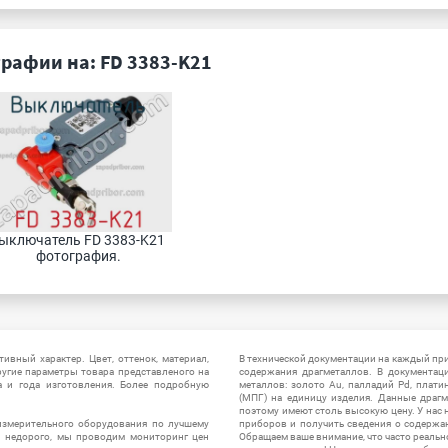
рафии на: FD 3383-K21
ыключатель FD 3383-K21 
фотография.
ивный характер. Цвет, оттенок, материал,
В технической документации на каждый пр
ругие параметры товара представленого на
содержания драгметаллов. В документац
а и года изготовления. Более подробную
металлов: золото Au, палладий Pd, плати
(МПГ) на единицу изделия. Данные драгм
поэтому имеют столь высокую цену. У нас 
измерительного оборудования по лучшему
приборов и получить сведения о содержа
ы недорого, мы проводим мониторинг цен
Обращаем ваше внимание, что часто реальн