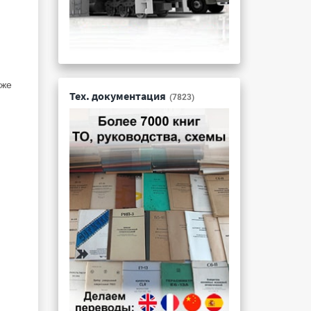
кже
Тех. документация
(7823)
и