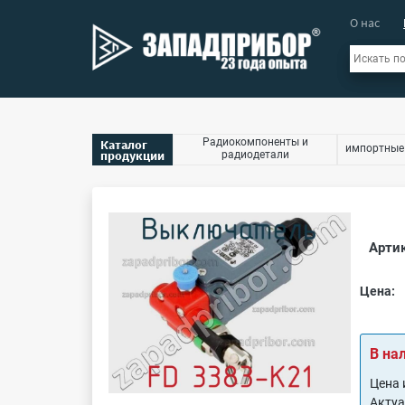
О нас
Радиокомпоненты и
Каталог
импортные
продукции
радиодетали
Артик
Цена:
В на
Цена 
Акту