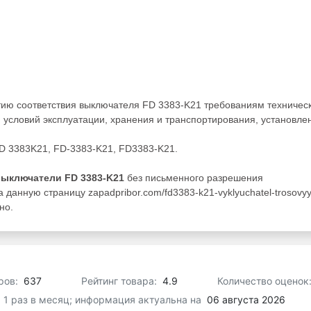
тию соответствия выключателя FD 3383-K21 требованиям техничес
 условий эксплуатации, хранения и транспортирования, установле
FD 3383K21, FD-3383-K21, FD3383-K21.
выключатели FD 3383-K21
без письменного разрешения
данную страницу zapadpribor.com/fd3383-k21-vyklyuchatel-trosovyy
но.
ров:
637
Рейтинг товара:
4.9
Количество оценок
я 1 раз в месяц; информация актуальна на
06 августа 2026