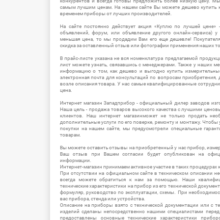
конкурентов и всегда готовы предложить более низкую цену. М
самым лучшим ценам. На нашем сайте Вы можете дешево купить к
временем приборы от лучших производителей.
На сайте постоянно действует акция «Куплю по лучшей цене» -
объявлений, форум, или объявление другого онлайн-сервиса) у 
меньшая цена, то мы продадим Вам его еще дешевле! Покупател
скидка за оставленный отзыв или фотографии применения наших т
В прайс-листе указана не вся номенклатура предлагаемой продукц
лист можете узнать, связавшись с менеджерами. Также у наших 
информацию о том, как дешево и выгодно купить измерительны
электронная почта для консультаций по вопросам приобретения,
возле описания товара. У нас самые квалифицированные сотрудни
цена.
Интернет магазин Западприбор - официальный дилер заводов изг
Наша цель - продажа товаров высокого качества с лучшими цено
клиентов. Наш интернет магазинможет не только продать не
дополнительные услуги по его поверке, ремонту и монтажу. Чтобы 
покупки на нашем сайте, мы предусмотрели специальные гара
товарам.
Вы можете оставить отзывы на приобретенный у нас прибор, измер
Ваш отзыв при Вашем согласии будет опубликован на офици
информации.
Интернет-магазин принимаем активное участие в таких процедурах к
При отсутствии на официальном сайте в техническом описании 
всегда можете обратиться к нам за помощью. Наши квалифи
технические характеристики на прибор из его технической документ
формуляр, руководство по эксплуатации, схемы. При необходимо
вас прибора, стенда или устройства.
Описание на приборы взято с технической документации или с т
изделий сделаны непосредственно нашими специалистами перед 
предоставлены основные технические характеристики приборо