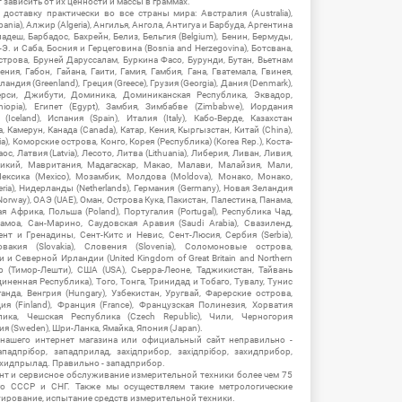
зависить от их ценности и массы в граммах.
ставку практически во все страны мира: Австралия (Australia),
ania), Алжир (Algeria), Ангилья, Ангола, Антигуа и Барбуда, Аргентина
гладеш, Барбадос, Бахрейн, Белиз, Бельгия (Belgium), Бенин, Бермуды,
-Э. и Саба, Босния и Герцеговина (Bosnia and Herzegovina), Ботсвана,
Острова, Бруней Даруссалам, Буркина Фасо, Бурунди, Бутан, Вьетнам
мения, Габон, Гайана, Гаити, Гамия, Гамбия, Гана, Гватемала, Гвинея,
андия (Greenland), Греция (Greece), Грузия (Georgia), Дания (Denmark),
рси, Джибути, Доминика, Доминиканская Республика, Эквадор,
hiopia), Египет (Egypt), Замбия, Зимбабве (Zimbabwe), Иордания
Iceland), Испания (Spain), Италия (Italy), Кабо-Верде, Казахстан
 Камерун, Канада (Canada), Катар, Кения, Кыргызстан, Китай (China),
), Коморские острова, Конго, Корея (Республика) (Korea Rep.), Коста-
ос, Латвия (Latvia), Лесото, Литва (Lithuania), Либерия, Ливан, Ливия,
икий, Мавритания, Мадагаскар, Макао, Малави, Малайзия, Мали,
ексика (Mexico), Мозамбик, Молдова (Moldova), Монако, Монако,
eria), Нидерланды (Netherlands), Германия (Germany), Новая Зеландия
Norway), ОАЭ (UAE), Оман, Острова Кука, Пакистан, Палестина, Панама,
 Африка, Польша (Poland), Португалия (Portugal), Республика Чад,
амоа, Сан-Марино, Саудовская Аравия (Saudi Arabia), Свазиленд,
нт и Гренадины, Сент-Китс и Невис, Сент-Люсия, Сербия (Serbia),
овакия (Slovakia), Словения (Slovenia), Соломоновые острова,
 Северной Ирландии (United Kingdom of Great Britain and Northern
ор (Тимор-Лешти), США (USA), Сьерра-Леоне, Таджикистан, Тайвань
единенная Республика), Того, Тонга, Тринидад и Тобаго, Тувалу, Тунис
Уганда, Венгрия (Hungary), Узбекистан, Уругвай, Фарерские острова,
ия (Finland), Франция (France), Французская Полинезия, Хорватия
блика, Чешская Республика (Czech Republic), Чили, Черногория
ия (Sweden), Шри-Ланка, Ямайка, Япония (Japan).
 нашего интернет магазина или официальный сайт неправильно -
адпрібор, западприлад, західприбор, західпрібор, захидприбор,
ахидпрылад. Правильно - западприбор.
нт и сервисное обслуживание измерительной техники более чем 75
о СССР и СНГ. Также мы осуществляем такие метрологические
уирование, испытание средств измерительной техники.