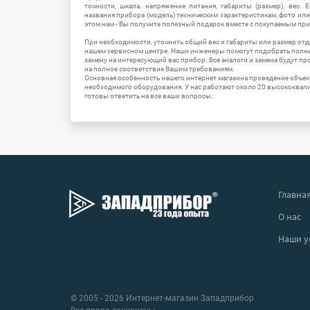
точности, шкала, напряжение питания, габариты (размер), вес.
названия прибора (модель) техническим характеристикам, фото ил
этом нам - Вы получите полезный подарок вместе с покупаемым пр
При необходимости, уточнить общий вес и габариты или размер отд
нашем сервисном центре. Наши инженеры помогут подобрать полн
замену на интересующий вас прибор. Все аналоги и замена будут п
на полное соответствие Вашим требованиям.
Основная особенность нашего интернет магазина проведение объе
необходимого оборудования. У нас работают около 20 высококва
готовы ответить на все ваши вопросы.
Главна
О нас
Наши у
© 2005 - 2026 Интернет-магазин Западприбор