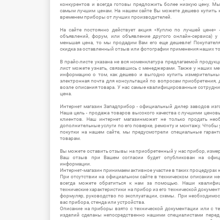
конкурентов и всегда готовы предложить более низкую цену. М
самым лучшим ценам. На нашем сайте Вы можете дешево купить к
временем приборы от лучших производителей.
На сайте постоянно действует акция «Куплю по лучшей цене» -
объявлений, форум, или объявление другого онлайн-сервиса) у 
меньшая цена, то мы продадим Вам его еще дешевле! Покупател
скидка за оставленный отзыв или фотографии применения наших т
В прайс-листе указана не вся номенклатура предлагаемой продукц
лист можете узнать, связавшись с менеджерами. Также у наших 
информацию о том, как дешево и выгодно купить измерительны
электронная почта для консультаций по вопросам приобретения,
возле описания товара. У нас самые квалифицированные сотрудни
цена.
Интернет магазин Западприбор - официальный дилер заводов изг
Наша цель - продажа товаров высокого качества с лучшими цено
клиентов. Наш интернет магазинможет не только продать не
дополнительные услуги по его поверке, ремонту и монтажу. Чтобы 
покупки на нашем сайте, мы предусмотрели специальные гара
товарам.
Вы можете оставить отзывы на приобретенный у нас прибор, измер
Ваш отзыв при Вашем согласии будет опубликован на офици
информации.
Интернет-магазин принимаем активное участие в таких процедурах к
При отсутствии на официальном сайте в техническом описании 
всегда можете обратиться к нам за помощью. Наши квалифи
технические характеристики на прибор из его технической документ
формуляр, руководство по эксплуатации, схемы. При необходимо
вас прибора, стенда или устройства.
Описание на приборы взято с технической документации или с т
изделий сделаны непосредственно нашими специалистами перед 