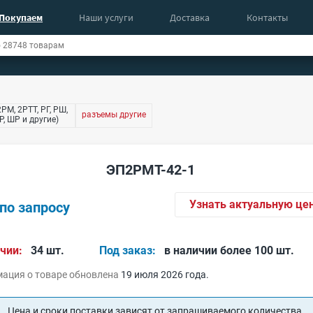
Покупаем
Наши услуги
Доставка
Контакты
РМ, 2РТТ, РГ, РШ,
разъемы другие
, ШР и другие)
ЭП2РМТ-42-1
Узнать актуальную це
по запросу
чии:
34 шт.
Под заказ:
в наличии более 100 шт.
ация о товаре обновлена
19 июля 2026 года.
Цена и сроки поставки зависят от запрашиваемого количества.