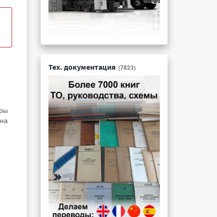
Тех. документация
(7823)
еры
 на