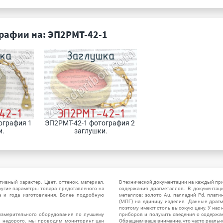
рафии на: ЭП2РМТ-42-1
графия 1 
ЭП2РМТ-42-1 фотография 2 
и.
заглушки.
ивный характер. Цвет, оттенок, материал,
В технической документации на каждый пр
ругие параметры товара представленого на
содержания драгметаллов. В документац
а и года изготовления. Более подробную
металлов: золото Au, палладий Pd, плати
(МПГ) на единицу изделия. Данные драгм
поэтому имеют столь высокую цену. У нас 
измерительного оборудования по лучшему
приборов и получить сведения о содержа
ы недорого, мы проводим мониторинг цен
Обращаем ваше внимание, что часто реальн