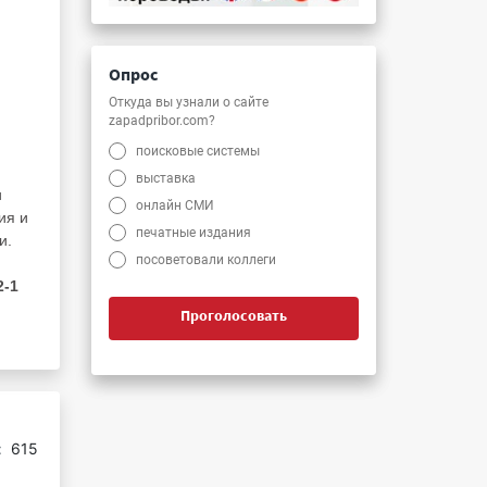
и
Опрос
Откуда вы узнали о сайте
zapadpribor.com?
поисковые системы
выставка
и
онлайн СМИ
ия и
печатные издания
и.
посоветовали коллеги
2-1
Проголосовать
:
615