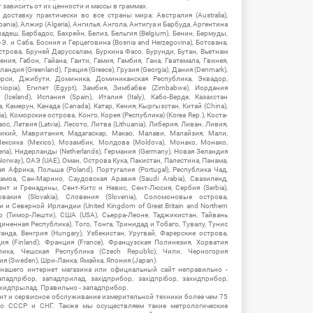
зависить от их ценности и массы в граммах.
ставку практически во все страны мира: Австралия (Australia),
ania), Алжир (Algeria), Ангилья, Ангола, Антигуа и Барбуда, Аргентина
гладеш, Барбадос, Бахрейн, Белиз, Бельгия (Belgium), Бенин, Бермуды,
-Э. и Саба, Босния и Герцеговина (Bosnia and Herzegovina), Ботсвана,
Острова, Бруней Даруссалам, Буркина Фасо, Бурунди, Бутан, Вьетнам
мения, Габон, Гайана, Гаити, Гамия, Гамбия, Гана, Гватемала, Гвинея,
андия (Greenland), Греция (Greece), Грузия (Georgia), Дания (Denmark),
рси, Джибути, Доминика, Доминиканская Республика, Эквадор,
hiopia), Египет (Egypt), Замбия, Зимбабве (Zimbabwe), Иордания
Iceland), Испания (Spain), Италия (Italy), Кабо-Верде, Казахстан
 Камерун, Канада (Canada), Катар, Кения, Кыргызстан, Китай (China),
), Коморские острова, Конго, Корея (Республика) (Korea Rep.), Коста-
ос, Латвия (Latvia), Лесото, Литва (Lithuania), Либерия, Ливан, Ливия,
икий, Мавритания, Мадагаскар, Макао, Малави, Малайзия, Мали,
ексика (Mexico), Мозамбик, Молдова (Moldova), Монако, Монако,
eria), Нидерланды (Netherlands), Германия (Germany), Новая Зеландия
Norway), ОАЭ (UAE), Оман, Острова Кука, Пакистан, Палестина, Панама,
 Африка, Польша (Poland), Португалия (Portugal), Республика Чад,
амоа, Сан-Марино, Саудовская Аравия (Saudi Arabia), Свазиленд,
нт и Гренадины, Сент-Китс и Невис, Сент-Люсия, Сербия (Serbia),
овакия (Slovakia), Словения (Slovenia), Соломоновые острова,
 Северной Ирландии (United Kingdom of Great Britain and Northern
ор (Тимор-Лешти), США (USA), Сьерра-Леоне, Таджикистан, Тайвань
единенная Республика), Того, Тонга, Тринидад и Тобаго, Тувалу, Тунис
Уганда, Венгрия (Hungary), Узбекистан, Уругвай, Фарерские острова,
ия (Finland), Франция (France), Французская Полинезия, Хорватия
блика, Чешская Республика (Czech Republic), Чили, Черногория
ия (Sweden), Шри-Ланка, Ямайка, Япония (Japan).
 нашего интернет магазина или официальный сайт неправильно -
адпрібор, западприлад, західприбор, західпрібор, захидприбор,
ахидпрылад. Правильно - западприбор.
нт и сервисное обслуживание измерительной техники более чем 75
о СССР и СНГ. Также мы осуществляем такие метрологические