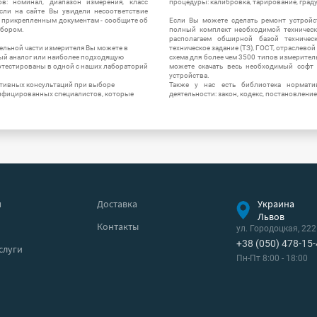
в: номинал, диапазон измерения, класс
процедуры: калибровка, тарирование, град
 Если на сайте Вы увидели несоответствие
и прикрепленным документам - сообщите об
Если Вы можете сделать ремонт устройс
ибором.
полный комплект необходимой техническо
располагаем обширной базой техническ
ельной части измерителя Вы можете в
техническое задание (ТЗ), ГОСТ, отраслевой
ый аналог или наиболее подходящую
схема для более чем 3500 типов измерител
ротестированы в одной с наших лабораторий
можете скачать весь необходимый софт 
устройства.
ктивных консультаций при выборе
Также у нас есть библиотека нормати
лифицированных специалистов, которые
деятельности: закон, кодекс, постановление
я
Доставка
Украина
Львов
Контакты
ул. Городоцкая, 222
+38 (050) 478-15
слуги
Пн-Пт 8:00 - 18:00