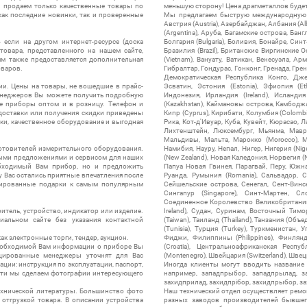
ы продаем только качественные товары по
меньшую сторону! Цена драгметаллов будет 
ак последние новинки, так и проверенные
Мы предлагаем быструю международную до
Австрия (Austria), Азербайджан, Албания (Alb
(Argentina), Аруба, Багамские острова, Бан
 если на другом интернет-ресурсе (доска
Болгария (Bulgaria), Боливия, Бонайре, Синт
товара, представленного на нашем сайте,
Бразилия (Brazil), Британские Виргинские 
ям также предоставляется дополнительная
(Vietnam), Вануату, Ватикан, Венесуэла, Ар
оваров.
Гибралтар, Гондурас, Гонконг, Гренада, Гренл
Демократическая Республика Конго, Дже
ии. Цены на товары, не вошедшие в прайс-
Эсватин, Эстония (Estonia), Эфиопия (Et
менеджеров Вы можете получить подробную
Индонезия, Ирландия (Ireland), Исландия (
е приборы оптом и в розницу. Телефон и
(Kazakhstan), Каймановы острова, Камбоджа,
 доставки или получения скидки приведены
Кипр (Cyprus), Кирибати, Колумбия (Colombia
ки, качественное оборудование и выгодная
Рика, Кот-д'Ивуар, Куба, Кувейт, Кюрасао, Ла
Лихтенштейн, Люксембург, Мьянма, Мавр
Мальдивы, Мальта, Марокко (Morocco), М
отовителей измерительного оборудования.
Намибия, Науру, Непал, Нигер, Нигерия (Nig
выми предложениями и сервисом для наших
(New Zealand), Новая Каледония, Норвегия (
обходимый Вам прибор, но и предложить
Папуа Новая Гвинея, Парагвай, Перу, Южная
у Вас остались приятные впечатления после
Руанда, Румыния (Romania), Сальвадор, С
нтированные подарки к самым популярным
Сейшельские острова, Сенегал, Сент-Винсе
Сингапур (Singapore), Синт-Мартен, Сл
Соединенное Королевство Великобритании и
итель, устройство, индикатор или изделие.
Ireland), Судан, Суринам, Восточный Тим
альном сайте без указания контактной
(Taiwan), Таиланд (Thailand), Танзания (Объ
(Tunisia), Турция (Turkey), Туркменистан, 
ак электронные торги, тендер, аукцион.
Фиджи, Филиппины (Philippines), Финлянд
необходимой Вам информации о приборе Вы
(Croatia), Центральноафриканская Респу
цированные менеджеры уточнят для Вас
(Montenegro), Швейцария (Switzerland), Швец
ации: инструкция по эксплуатации, паспорт,
Иногда клиенты могут вводить название
сти мы сделаем фотографии интересующего
например, западпрыбор, западпрылад, зап
захидприлад, захидпрібор, захидпрыбор, з
ехнической литературы. Большинство фото
Наш технический отдел осуществляет ремо
отгрузкой товара. В описании устройства
разных заводов производителей бывшег