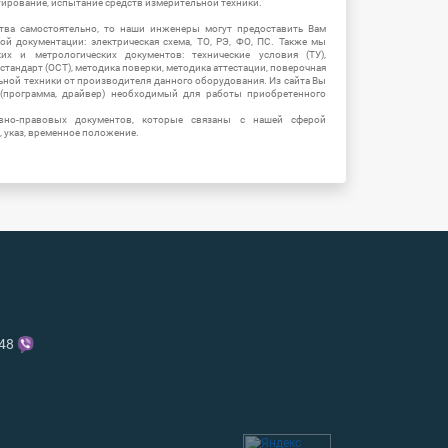
уирование, испытание средств измерительной техники.
тва самостоятельно, то наши инженеры могут предоставить Вам
й документации: электрическая схема, ТО, РЭ, ФО, ПС. Также мы
их и метрологических документов: технические условия (ТУ),
 стандарт (ОСТ), методика поверки, методика аттестации, поверочная
ьной техники от производителя данного оборудования. Из сайта Вы
(программа, драйвер) необходимый для работы приобретенного
вно-правовых документов, которые связаны с нашей сферой
, указ, временное положение.
-48