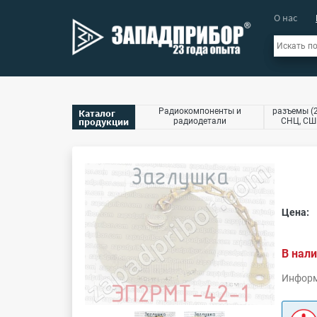
О нас
Радиокомпоненты и
разъемы (2
Каталог
продукции
радиодетали
СНЦ, СШР
Цена:
В нали
Информ