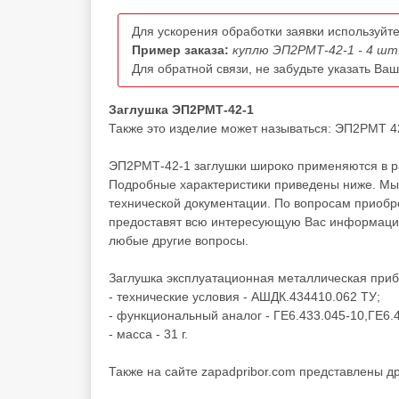
Для ускорения обработки заявки используйте
Пример заказа:
куплю ЭП2РМТ-42-1 - 4 шт
Для обратной связи, не забудьте указать Ва
Заглушка ЭП2РМТ-42-1
Также это изделие может называться: ЭП2РМТ 42
ЭП2РМТ-42-1 заглушки широко применяются в ра
Подробные характеристики приведены ниже. Мы 
технической документации. По вопросам приоб
предоставят всю интересующую Вас информацию 
любые другие вопросы.
Заглушка эксплуатационная металлическая при
- технические условия - АШДК.434410.062 ТУ;
- функциональный аналог - ГЕ6.433.045-10,ГЕ6.
- масса - 31 г.
Также на сайте zapadpribor.com представлены д