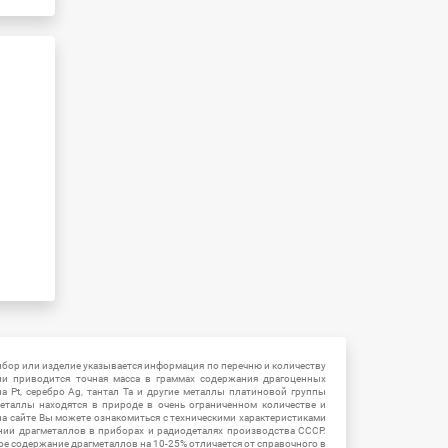
ибор или изделие указывается информация по перечню и количеству
ии приводится точная масса в граммах содержания драгоценных
на Pt, серебро Ag, тантал Ta и другие металлы платиновой группы
еталлы находятся в природе в очень ограниченном количестве и
на сайте Вы можете ознакомиться с техническими характеристиками
нии драгметаллов в приборах и радиодеталях производства СССР.
ое содержание драгметаллов на 10-25% отличается от справочного в