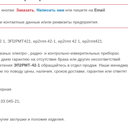
 кнопки:
Заказать
,
Написать нам
или пишите на
Email
.
.
ши контактные данные и/или реквизиты предприятия.
 1, ЭП2РМТ421, ep2rmt-42-1, ep2rmt 42 1, ep2rmt421.
зных электро-, радио- и контрольно-измерительных приборах.
даем гарантию на отсутствие брака или других несоответствий
ретения
ЭП2РМТ-42-1
обращайтесь в отдел продаж. Наши менедж
по поводу цены, наличия, сроков доставки, гарантии или ответят
борная
433.045-21;
ругие
заглушки
и похожие изделия.