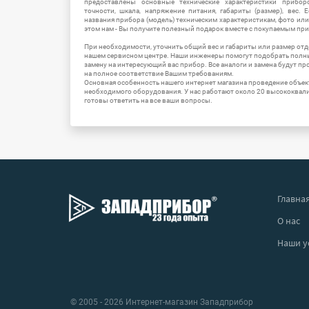
предоставлены основные технические характеристики приборо
точности, шкала, напряжение питания, габариты (размер), вес.
названия прибора (модель) техническим характеристикам, фото ил
этом нам - Вы получите полезный подарок вместе с покупаемым пр
При необходимости, уточнить общий вес и габариты или размер отд
нашем сервисном центре. Наши инженеры помогут подобрать полн
замену на интересующий вас прибор. Все аналоги и замена будут п
на полное соответствие Вашим требованиям.
Основная особенность нашего интернет магазина проведение объе
необходимого оборудования. У нас работают около 20 высококва
готовы ответить на все ваши вопросы.
Главна
О нас
Наши у
© 2005 - 2026 Интернет-магазин Западприбор