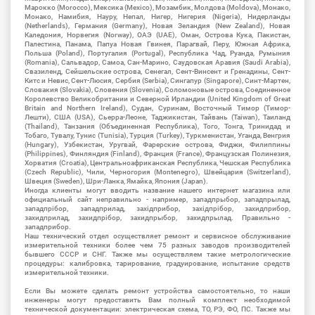
Марокко (Morocco), Мексика (Mexico), Мозамбик, Молдова (Moldova), Монако,
Монако, Намибия, Науру, Непал, Нигер, Нигерия (Nigeria), Нидерланды
(Netherlands), Германия (Germany), Новая Зеландия (New Zealand), Новая
Каледония, Норвегия (Norway), ОАЭ (UAE), Оман, Острова Кука, Пакистан,
Палестина, Панама, Папуа Новая Гвинея, Парагвай, Перу, Южная Африка,
Польша (Poland), Португалия (Portugal), Республика Чад, Руанда, Румыния
(Romania), Сальвадор, Самоа, Сан-Марино, Саудовская Аравия (Saudi Arabia),
Свазиленд, Сейшельские острова, Сенегал, Сент-Винсент и Гренадины, Сент-
Китс и Невис, Сент-Люсия, Сербия (Serbia), Сингапур (Singapore), Синт-Мартен,
Словакия (Slovakia), Словения (Slovenia), Соломоновые острова, Соединенное
Королевство Великобритании и Северной Ирландии (United Kingdom of Great
Britain and Northern Ireland), Судан, Суринам, Восточный Тимор (Тимор-
Лешти), США (USA), Сьерра-Леоне, Таджикистан, Тайвань (Taiwan), Таиланд
(Thailand), Танзания (Объединенная Республика), Того, Тонга, Тринидад и
Тобаго, Тувалу, Тунис (Tunisia), Турция (Turkey), Туркменистан, Уганда, Венгрия
(Hungary), Узбекистан, Уругвай, Фарерские острова, Фиджи, Филиппины
(Philippines), Финляндия (Finland), Франция (France), Французская Полинезия,
Хорватия (Croatia), Центральноафриканская Республика, Чешская Республика
(Czech Republic), Чили, Черногория (Montenegro), Швейцария (Switzerland),
Швеция (Sweden), Шри-Ланка, Ямайка, Япония (Japan).
Иногда клиенты могут вводить название нашего интернет магазина или
официальный сайт неправильно - например, западпрыбор, западпрылад,
западпрібор, западприлад, західприбор, західпрібор, захидприбор,
захидприлад, захидпрібор, захидпрыбор, захидпрылад. Правильно -
западприбор.
Наш технический отдел осуществляет ремонт и сервисное обслуживание
измерительной техники более чем 75 разных заводов производителей
бывшего СССР и СНГ. Также мы осуществляем такие метрологические
процедуры: калибровка, тарирование, градуирование, испытание средств
измерительной техники.
Если Вы можете сделать ремонт устройства самостоятельно, то наши
инженеры могут предоставить Вам полный комплект необходимой
технической документации: электрическая схема, ТО, РЭ, ФО, ПС. Также мы