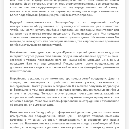
характер. Цвет, оттенок, материал, геометрические размеры, вес, содержание,
комплект поставки и другие параметры товара представленого на сайте могут
изменяться в зависимости от партии производства и года изготовления.
Более подробную информацию уточняйте в отделе продаж.
Ведущий интернет-магазин Западприбор - это огромный выбор
измерительного оборудования по лучшему соотношению цена и качество.
Чтобы Вы могли купить приборы недорого, мы проводим мониторинг цен
конкурентов и всегда готовы предложить более низкую цену. Мы продаем
только качественные товары по самым лучшим ценам. На нашем сайте Вы
можете дешево купить как последние новинки, так и проверенные временем
приборы от лучших производителей.
На сайте постоянно действует акция «Куплю по лучшей цене» - если на другом
интернет-ресурсе (доска объявлений, форум, или объявление другого онлайн-
сервиса) у товара, представленного на нашем сайте, меньшая цена, то мы
продадим Вам его еще дешевле! Покупателям также предоставляется
дополнительная скидка за оставленный отзыв или фотографии применения
наших товаров.
В прайс-листе указана не вся номенклатура предлагаемой продукции. Цены на
товары, не вошедшие в прайс-лист можете узнать, связавшись с
менеджерами. Также у наших менеджеров Вы можете получить подробную
информацию о том, как дешево и выгодно купить измерительные приборы
оптом и в розницу. Телефон и электронная почта для консультаций по
вопросам приобретения, доставки или получения скидки приведены возле
описания товара. У нас самые квалифицированные сотрудники, качественное
оборудование и выгодная цена.
Интернет магазин Западприбор - официальный дилер заводов изготовителей
измерительного оборудования. Наша цель - продажа товаров высокого
качества с лучшими ценовыми предложениями и сервисом для наших
клиентов. Наш интернет магазинможет не только продать необходимый Вам
прибор, но и предложить дополнительные услуги по его поверке, ремонту и