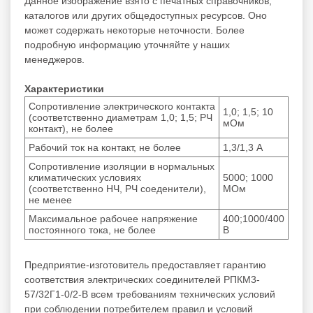
Данное изображение взято с печатных справочников,
каталогов или других общедоступных ресурсов. Оно
может содержать некоторые неточности. Более
подробную информацию уточняйте у наших
менеджеров.
Характеристики
Сопротивление электрического контакта
1,0; 1,5; 10
(соответственно диаметрам 1,0; 1,5; РЧ
мОм
контакт), не более
Рабочий ток на контакт, не более
1,3/1,3 А
Сопротивление изоляции в нормальных
климатических условиях
5000; 1000
(соответственно НЧ, РЧ соеденители),
МОм
не менее
Максимальное рабочее напряжение
400;1000/400
постоянного тока, не более
В
Предприятие-изготовитель предоставляет гарантию
соответствия электрических соединителей РПКМ3-
57/32Г1-0/2-В всем требованиям технических условий
при соблюдении потребителем правил и условий