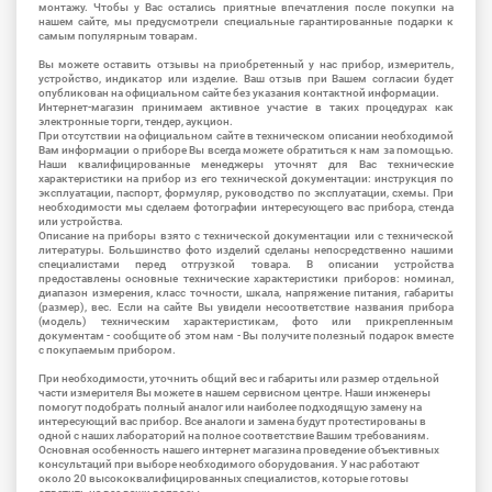
монтажу. Чтобы у Вас остались приятные впечатления после покупки на
нашем сайте, мы предусмотрели специальные гарантированные подарки к
самым популярным товарам.
Вы можете оставить отзывы на приобретенный у нас прибор, измеритель,
устройство, индикатор или изделие. Ваш отзыв при Вашем согласии будет
опубликован на официальном сайте без указания контактной информации.
Интернет-магазин принимаем активное участие в таких процедурах как
электронные торги, тендер, аукцион.
При отсутствии на официальном сайте в техническом описании необходимой
Вам информации о приборе Вы всегда можете обратиться к нам за помощью.
Наши квалифицированные менеджеры уточнят для Вас технические
характеристики на прибор из его технической документации: инструкция по
эксплуатации, паспорт, формуляр, руководство по эксплуатации, схемы. При
необходимости мы сделаем фотографии интересующего вас прибора, стенда
или устройства.
Описание на приборы взято с технической документации или с технической
литературы. Большинство фото изделий сделаны непосредственно нашими
специалистами перед отгрузкой товара. В описании устройства
предоставлены основные технические характеристики приборов: номинал,
диапазон измерения, класс точности, шкала, напряжение питания, габариты
(размер), вес. Если на сайте Вы увидели несоответствие названия прибора
(модель) техническим характеристикам, фото или прикрепленным
документам - сообщите об этом нам - Вы получите полезный подарок вместе
с покупаемым прибором.
При необходимости, уточнить общий вес и габариты или размер отдельной
части измерителя Вы можете в нашем сервисном центре. Наши инженеры
помогут подобрать полный аналог или наиболее подходящую замену на
интересующий вас прибор. Все аналоги и замена будут протестированы в
одной с наших лабораторий на полное соответствие Вашим требованиям.
Основная особенность нашего интернет магазина проведение объективных
консультаций при выборе необходимого оборудования. У нас работают
около 20 высококвалифицированных специалистов, которые готовы