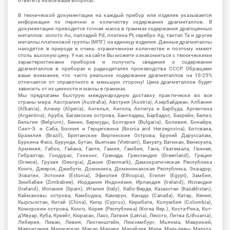
ответить на все ваши вопросы.
В технической документации на каждый прибор или изделие указывается
информация по перечню и количеству содержания драгметаллов. В
документации приводится точная масса в граммах содержания драгоценных
металлов: золото Au, палладий Pd, платина Pt, серебро Ag, тантал Ta и другие
металлы платиновой группы (МПГ) на единицу изделия. Данные драгметаллы
находятся в природе в очень ограниченном количестве и поэтому имеют
столь высокую цену. У нас на сайте Вы можете ознакомиться с техническими
характеристиками приборов и получить сведения о содержании
драгметаллов в приборах и радиодеталях производства СССР. Обращаем
ваше внимание, что часто реальное содержание драгметаллов на 10-25%
отличается от справочного в меньшую сторону! Цена драгметаллов будет
зависить от их ценности и массы в граммах.
Мы предлагаем быструю международную доставку практически во все
страны мира: Австралия (Australia), Австрия (Austria), Азербайджан, Албания
(Albania), Алжир (Algeria), Ангилья, Ангола, Антигуа и Барбуда, Аргентина
(Argentina), Аруба, Багамские острова, Бангладеш, Барбадос, Бахрейн, Белиз,
Бельгия (Belgium), Бенин, Бермуды, Болгария (Bulgaria), Боливия, Бонайре,
Синт-Э. и Саба, Босния и Герцеговина (Bosnia and Herzegovina), Ботсвана,
Бразилия (Brazil), Британские Виргинские Острова, Бруней Даруссалам,
Буркина Фасо, Бурунди, Бутан, Вьетнам (Vietnam), Вануату, Ватикан, Венесуэла,
Армения, Габон, Гайана, Гаити, Гамия, Гамбия, Гана, Гватемала, Гвинея,
Гибралтар, Гондурас, Гонконг, Гренада, Гренландия (Greenland), Греция
(Greece), Грузия (Georgia), Дания (Denmark), Демократическая Республика
Конго, Джерси, Джибути, Доминика, Доминиканская Республика, Эквадор,
Эсватин, Эстония (Estonia), Эфиопия (Ethiopia), Египет (Egypt), Замбия,
Зимбабве (Zimbabwe), Иордания Индонезия, Ирландия (Ireland), Исландия
(Iceland), Испания (Spain), Италия (Italy), Кабо-Верде, Казахстан (Kazakhstan),
Каймановы острова, Камбоджа, Камерун, Канада (Canada), Катар, Кения,
Кыргызстан, Китай (China), Кипр (Cyprus), Кирибати, Колумбия (Colombia),
Коморские острова, Конго, Корея (Республика) (Korea Rep.), Коста-Рика, Кот-
д'Ивуар, Куба, Кувейт, Кюрасао, Лаос, Латвия (Latvia), Лесото, Литва (Lithuania),
Либерия, Ливан, Ливия, Лихтенштейн, Люксембург, Мьянма, Маврикий,
Мавритания, Мадагаскар, Макао, Малави, Малайзия, Мали, Мальдивы, Мальта,