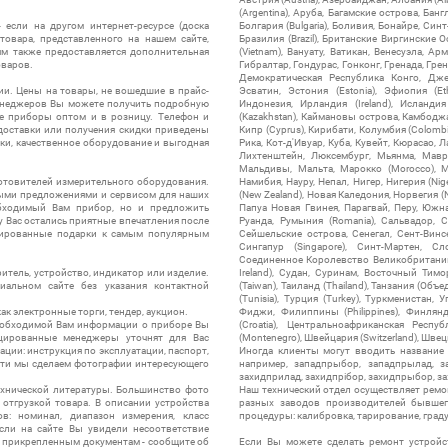
(Argentina), Аруба, Багамские острова, Бан
 если на другом интернет-ресурсе (доска
Болгария (Bulgaria), Боливия, Бонайре, Синт
товара, представленного на нашем сайте,
Бразилия (Brazil), Британские Виргинские 
ям также предоставляется дополнительная
(Vietnam), Вануату, Ватикан, Венесуэла, Ар
оваров.
Гибралтар, Гондурас, Гонконг, Гренада, Гренл
Демократическая Республика Конго, Дже
ии. Цены на товары, не вошедшие в прайс-
Эсватин, Эстония (Estonia), Эфиопия (Et
менеджеров Вы можете получить подробную
Индонезия, Ирландия (Ireland), Исландия (
е приборы оптом и в розницу. Телефон и
(Kazakhstan), Каймановы острова, Камбоджа,
 доставки или получения скидки приведены
Кипр (Cyprus), Кирибати, Колумбия (Colombia
ки, качественное оборудование и выгодная
Рика, Кот-д'Ивуар, Куба, Кувейт, Кюрасао, Ла
Лихтенштейн, Люксембург, Мьянма, Мавр
Мальдивы, Мальта, Марокко (Morocco), М
отовителей измерительного оборудования.
Намибия, Науру, Непал, Нигер, Нигерия (Nig
выми предложениями и сервисом для наших
(New Zealand), Новая Каледония, Норвегия (
обходимый Вам прибор, но и предложить
Папуа Новая Гвинея, Парагвай, Перу, Южная
у Вас остались приятные впечатления после
Руанда, Румыния (Romania), Сальвадор, С
нтированные подарки к самым популярным
Сейшельские острова, Сенегал, Сент-Винсе
Сингапур (Singapore), Синт-Мартен, Сл
Соединенное Королевство Великобритании и
итель, устройство, индикатор или изделие.
Ireland), Судан, Суринам, Восточный Тим
альном сайте без указания контактной
(Taiwan), Таиланд (Thailand), Танзания (Объ
(Tunisia), Турция (Turkey), Туркменистан, 
ак электронные торги, тендер, аукцион.
Фиджи, Филиппины (Philippines), Финлянд
необходимой Вам информации о приборе Вы
(Croatia), Центральноафриканская Респу
цированные менеджеры уточнят для Вас
(Montenegro), Швейцария (Switzerland), Швец
ации: инструкция по эксплуатации, паспорт,
Иногда клиенты могут вводить название
сти мы сделаем фотографии интересующего
например, западпрыбор, западпрылад, зап
захидприлад, захидпрібор, захидпрыбор, з
ехнической литературы. Большинство фото
Наш технический отдел осуществляет ремо
отгрузкой товара. В описании устройства
разных заводов производителей бывшег
в: номинал, диапазон измерения, класс
процедуры: калибровка, тарирование, град
 Если на сайте Вы увидели несоответствие
и прикрепленным документам - сообщите об
Если Вы можете сделать ремонт устройс