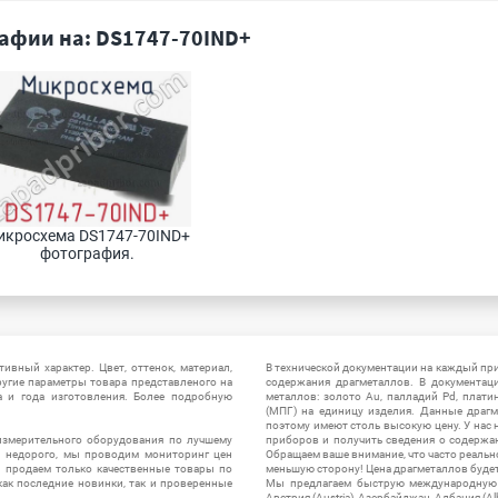
афии на: DS1747-70IND+
кросхема DS1747-70IND+ 
фотография.
ивный характер. Цвет, оттенок, материал,
В технической документации на каждый пр
ругие параметры товара представленого на
содержания драгметаллов. В документац
а и года изготовления. Более подробную
металлов: золото Au, палладий Pd, плати
(МПГ) на единицу изделия. Данные драгм
поэтому имеют столь высокую цену. У нас 
измерительного оборудования по лучшему
приборов и получить сведения о содержа
ы недорого, мы проводим мониторинг цен
Обращаем ваше внимание, что часто реальн
ы продаем только качественные товары по
меньшую сторону! Цена драгметаллов будет 
ак последние новинки, так и проверенные
Мы предлагаем быструю международную до
Австрия (Austria), Азербайджан, Албания (Alb