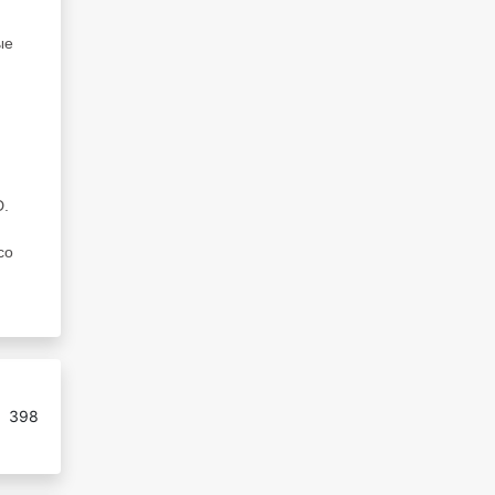
ые
D.
со
:
398