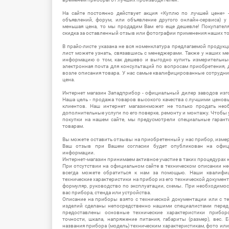
На сайте постоянно действует акция «Куплю по лучшей цене» -
объявлений, форум, или объявление другого онлайн-сервиса) у 
меньшая цена, то мы продадим Вам его еще дешевле! Покупател
скидка за оставленный отзыв или фотографии применения наших т
В прайс-листе указана не вся номенклатура предлагаемой продукц
лист можете узнать, связавшись с менеджерами. Также у наших 
информацию о том, как дешево и выгодно купить измерительны
электронная почта для консультаций по вопросам приобретения,
возле описания товара. У нас самые квалифицированные сотрудни
цена.
Интернет магазин Западприбор - официальный дилер заводов изг
Наша цель - продажа товаров высокого качества с лучшими цено
клиентов. Наш интернет магазинможет не только продать не
дополнительные услуги по его поверке, ремонту и монтажу. Чтобы 
покупки на нашем сайте, мы предусмотрели специальные гара
товарам.
Вы можете оставить отзывы на приобретенный у нас прибор, измер
Ваш отзыв при Вашем согласии будет опубликован на офици
информации.
Интернет-магазин принимаем активное участие в таких процедурах к
При отсутствии на официальном сайте в техническом описании 
всегда можете обратиться к нам за помощью. Наши квалифи
технические характеристики на прибор из его технической документ
формуляр, руководство по эксплуатации, схемы. При необходимо
вас прибора, стенда или устройства.
Описание на приборы взято с технической документации или с т
изделий сделаны непосредственно нашими специалистами перед 
предоставлены основные технические характеристики приборо
точности, шкала, напряжение питания, габариты (размер), вес.
названия прибора (модель) техническим характеристикам, фото ил