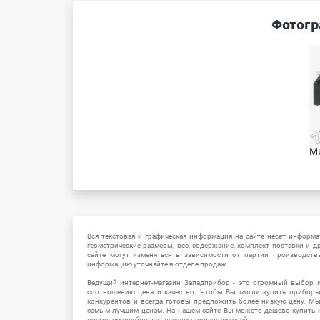
Фотогр
Ми
Вся текстовая и графическая информация на сайте несет информат
геометрические размеры, вес, содержание, комплект поставки и д
сайте могут изменяться в зависимости от партии производств
информацию уточняйте в отделе продаж.
Ведущий интернет-магазин Западприбор - это огромный выбор 
соотношению цена и качество. Чтобы Вы могли купить прибор
конкурентов и всегда готовы предложить более низкую цену. М
самым лучшим ценам. На нашем сайте Вы можете дешево купить к
временем приборы от лучших производителей.