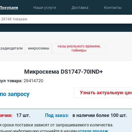
Покупаем
Наши услуги
Доставка
Контакты
часы реального времени,
 радиодетали
микросхемы
таймеры
Микросхема DS1747-70IND+
ул товара:
29414720
Узнать актуальную це
по запросу
личии:
17 шт.
Под заказ:
в наличии более 100 шт.
и сроки поставки зависят от запрашиваемого количества.
альную информацию уточняйте в нашем
отделе продаж
.