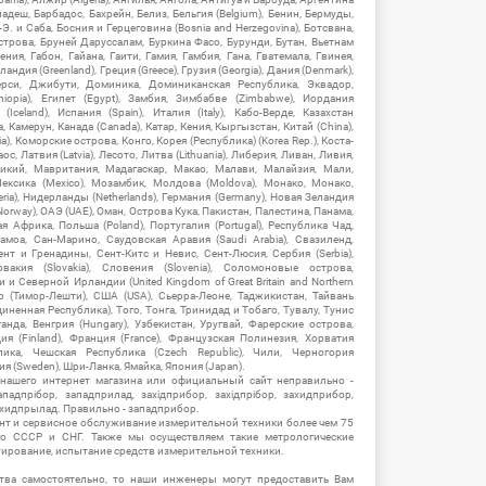
гладеш, Барбадос, Бахрейн, Белиз, Бельгия (Belgium), Бенин, Бермуды,
-Э. и Саба, Босния и Герцеговина (Bosnia and Herzegovina), Ботсвана,
Острова, Бруней Даруссалам, Буркина Фасо, Бурунди, Бутан, Вьетнам
мения, Габон, Гайана, Гаити, Гамия, Гамбия, Гана, Гватемала, Гвинея,
андия (Greenland), Греция (Greece), Грузия (Georgia), Дания (Denmark),
рси, Джибути, Доминика, Доминиканская Республика, Эквадор,
hiopia), Египет (Egypt), Замбия, Зимбабве (Zimbabwe), Иордания
Iceland), Испания (Spain), Италия (Italy), Кабо-Верде, Казахстан
 Камерун, Канада (Canada), Катар, Кения, Кыргызстан, Китай (China),
), Коморские острова, Конго, Корея (Республика) (Korea Rep.), Коста-
ос, Латвия (Latvia), Лесото, Литва (Lithuania), Либерия, Ливан, Ливия,
икий, Мавритания, Мадагаскар, Макао, Малави, Малайзия, Мали,
ексика (Mexico), Мозамбик, Молдова (Moldova), Монако, Монако,
eria), Нидерланды (Netherlands), Германия (Germany), Новая Зеландия
Norway), ОАЭ (UAE), Оман, Острова Кука, Пакистан, Палестина, Панама,
 Африка, Польша (Poland), Португалия (Portugal), Республика Чад,
амоа, Сан-Марино, Саудовская Аравия (Saudi Arabia), Свазиленд,
нт и Гренадины, Сент-Китс и Невис, Сент-Люсия, Сербия (Serbia),
овакия (Slovakia), Словения (Slovenia), Соломоновые острова,
 Северной Ирландии (United Kingdom of Great Britain and Northern
ор (Тимор-Лешти), США (USA), Сьерра-Леоне, Таджикистан, Тайвань
единенная Республика), Того, Тонга, Тринидад и Тобаго, Тувалу, Тунис
Уганда, Венгрия (Hungary), Узбекистан, Уругвай, Фарерские острова,
ия (Finland), Франция (France), Французская Полинезия, Хорватия
блика, Чешская Республика (Czech Republic), Чили, Черногория
ия (Sweden), Шри-Ланка, Ямайка, Япония (Japan).
 нашего интернет магазина или официальный сайт неправильно -
адпрібор, западприлад, західприбор, західпрібор, захидприбор,
ахидпрылад. Правильно - западприбор.
нт и сервисное обслуживание измерительной техники более чем 75
о СССР и СНГ. Также мы осуществляем такие метрологические
уирование, испытание средств измерительной техники.
тва самостоятельно, то наши инженеры могут предоставить Вам