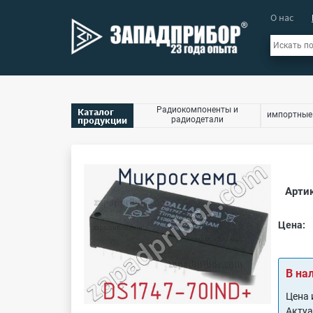
О нас
Радиокомпоненты и
Каталог
импортные
продукции
радиодетали
Артик
Цена:
В на
Цена 
Акту