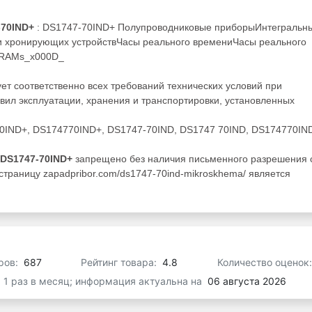
-70IND+
: DS1747-70IND+ Полупроводниковые приборыИнтегральн
 и хронирующих устройствЧасы реального времениЧасы реального
g RAMs_x000D_
т соответственно всех требований технических условий при
ил эксплуатации, хранения и транспортировки, установленных
70IND+, DS174770IND+, DS1747-70IND, DS1747 70IND, DS174770IN
DS1747-70IND+
запрещено без наличия письменного разрешения 
страницу zapadpribor.com/ds1747-70ind-mikroskhema/ является
ров:
687
Рейтинг товара:
4.8
Количество оценок
я 1 раз в месяц; информация актуальна на
06 августа 2026