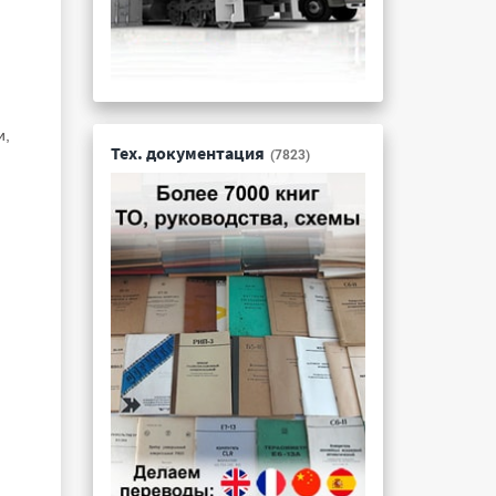
и,
Тех. документация
(7823)