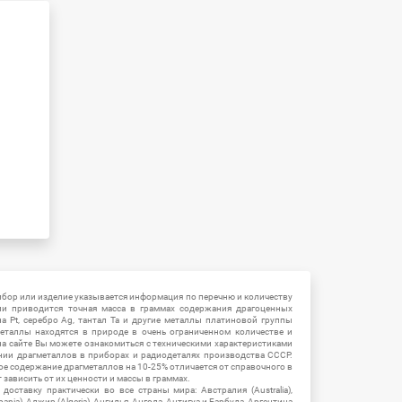
ибор или изделие указывается информация по перечню и количеству
ии приводится точная масса в граммах содержания драгоценных
на Pt, серебро Ag, тантал Ta и другие металлы платиновой группы
еталлы находятся в природе в очень ограниченном количестве и
на сайте Вы можете ознакомиться с техническими характеристиками
нии драгметаллов в приборах и радиодеталях производства СССР.
ое содержание драгметаллов на 10-25% отличается от справочного в
зависить от их ценности и массы в граммах.
ставку практически во все страны мира: Австралия (Australia),
ania), Алжир (Algeria), Ангилья, Ангола, Антигуа и Барбуда, Аргентина