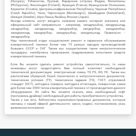
(Hungary), Узбекистан, Уругвай, Фарерские острова, Фиджи, Филиппины
(Philippines), Финляндия (Finland), Франция (France), Французская Полинезия,
Хорватия (Croatia), Центральноафриканская Республика, Чешская Республика
(Czech Republic), Чили, Черногория (Montenegro), Швейцария (Switzerland),
Швеция (Sweden), Шри-Ланка, Ямайка, Япония (Japan).
Иногда клиенты могут вводить название нашего интернет магазина или
официальный сайт неправильно - например, западпрыбор, западпрылад,
западпрібор, западприлад, західприбор, західпрібор, захидприбор,
захидприлад, захидпрібор, захидпрыбор, захидпрылад. Правильно -
западприбор.
Наш технический отдел осуществляет ремонт и сервисное обслуживание
измерительной техники более чем 75 разных заводов производителей
бывшего СССР и СНГ. Также мы осуществляем такие метрологические
процедуры: калибровка, тарирование, градуирование, испытание средств
измерительной техники.
Если Вы можете сделать ремонт устройства самостоятельно, то наши
инженеры могут предоставить Вам полный комплект необходимой
технической документации: электрическая схема, ТО, РЭ, ФО, ПС. Также мы
располагаем обширной базой технических и метрологических документов:
технические условия (ТУ), техническое задание (ТЗ), ГОСТ, отраслевой
стандарт (ОСТ), методика поверки, методика аттестации, поверочная схема
для более чем 3500 типов измерительной техники от производителя данного
оборудования. Из сайта Вы можете скачать весь необходимый софт
(программа, драйвер) необходимый для работы приобретенного устройства.
Также у нас есть библиотека нормативно-правовых документов, которые
связаны с нашей сферой деятельности: закон, кодекс, постановление, указ,
временное положение.