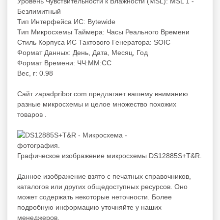
Уровень Чувствительности к Влажности (MSL): MSL 1 -
Безлимитный
Тип Интерфейса ИС: Bytewide
Тип Микросхемы Таймера: Часы Реального Времени
Стиль Корпуса ИС Тактового Генератора: SOIC
Формат Данных: День, Дата, Месяц, Год
Формат Времени: ЧЧ:ММ:СС
Вес, г: 0.98
Cайт zapadpribor.com предлагает вашему вниманию
разные
микросхемы
и целое множество похожих
товаров .
Графическое изображение микросхемы DS12885S+T&R.
Данное изображение взято с печатных справочников,
каталогов или других общедоступных ресурсов. Оно
может содержать некоторые неточности. Более
подробную информацию уточняйте у наших
менеджеров.