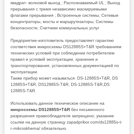
квадрат- волновой выход ; Распознаваемый UL ; Выход
прерывания с тремя независимо маскируемыми
флагами прерывания ; Встроенные системы; Сетевые
концентраторы, мосты и маршрутизаторы; Системы
безопасности; Счетчики коммунальных услуг
Предприятие-изготовитель предоставляет гарантию
соответствия микросхемы DS12885S+T&R требованиям
технических условий при соблюдении потребителем
правил и условий эксплуатации, хранения и
транспортирования, установленных документацией по
эксплуатации.
Также прибор может называться: DS-12885S+T&R, DS
12885S+T&R, DS12885S-T&R, DS-12885S-T&R,DS
12885S-T&R.
Использовать данное техническое описание на
микросхемы DS12885S+T&R
без письменного
разрешения правообладателя запрещено; указание
ссылки на данную страницу zapadpribor.com/ds12885s-t-
r-mikroskhema/ обязательно.