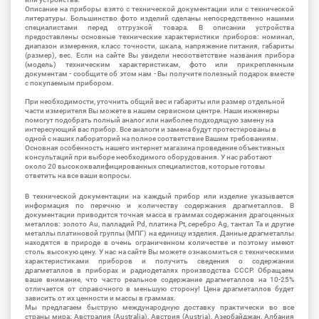
Описание на приборы взято с технической документации или с технической
литературы. Большинство фото изделий сделаны непосредственно нашими
специалистами перед отгрузкой товара. В описании устройства
предоставлены основные технические характеристики приборов: номинал,
диапазон измерения, класс точности, шкала, напряжение питания, габариты
(размер), вес. Если на сайте Вы увидели несоответствие названия прибора
(модель) техническим характеристикам, фото или прикрепленным
документам - сообщите об этом нам - Вы получите полезный подарок вместе
с покупаемым прибором.
При необходимости, уточнить общий вес и габариты или размер отдельной
части измерителя Вы можете в нашем сервисном центре. Наши инженеры
помогут подобрать полный аналог или наиболее подходящую замену на
интересующий вас прибор. Все аналоги и замена будут протестированы в
одной с наших лабораторий на полное соответствие Вашим требованиям.
Основная особенность нашего интернет магазина проведение объективных
консультаций при выборе необходимого оборудования. У нас работают
около 20 высококвалифицированных специалистов, которые готовы
ответить на все ваши вопросы.
В технической документации на каждый прибор или изделие указывается
информация по перечню и количеству содержания драгметаллов. В
документации приводится точная масса в граммах содержания драгоценных
металлов: золото Au, палладий Pd, платина Pt, серебро Ag, тантал Ta и другие
металлы платиновой группы (МПГ) на единицу изделия. Данные драгметаллы
находятся в природе в очень ограниченном количестве и поэтому имеют
столь высокую цену. У нас на сайте Вы можете ознакомиться с техническими
характеристиками приборов и получить сведения о содержании
драгметаллов в приборах и радиодеталях производства СССР. Обращаем
ваше внимание, что часто реальное содержание драгметаллов на 10-25%
отличается от справочного в меньшую сторону! Цена драгметаллов будет
зависить от их ценности и массы в граммах.
Мы предлагаем быструю международную доставку практически во все
страны мира: Австралия (Australia), Австрия (Austria), Азербайджан, Албания