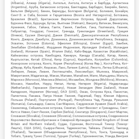
(Albania), Алжир (Algeria), Ангилья, Ангола, Антигуа и Барбуда, Аргентина
(Argentina), Аруба, Багамские острова, Бангладеш, Барбадос, Бахрейн, Белиз,
Бельгия (Belgium), Бенин, Бермуды, Болгария (Bulgaria), Боливия, Бонайре,
Синт-Э. и Саба, Босния и Герцеговина (Bosnia and Herzegovina), Ботсвана,
Бразилия (Brazil), Британские Виргинские Острова, Бруней Даруссалам,
Буркина Фасо, Бурунди, Бутан, Вьетнам (Vietnam), Вануату, Ватикан, Венесуэла,
Армения, Габон, Гайана, Гаити, Гамия, Гамбия, Гана, Гватемала, Гвинея,
Гибралтар, Гондурас, Гонконг, Гренада, Гренландия (Greenland), Греция
(Greece), Грузия (Georgia), Дания (Denmark), Демократическая Республика
Конго, Джерси, Джибути, Доминика, Доминиканская Республика, Эквадор,
Эсватин, Эстония (Estonia), Эфиопия (Ethiopia), Египет (Egypt), Замбия,
Зимбабве (Zimbabwe), Иордания Индонезия, Ирландия (Ireland), Исландия
(Iceland), Испания (Spain), Италия (Italy), Кабо-Верде, Казахстан (Kazakhstan),
Каймановы острова, Камбоджа, Камерун, Канада (Canada), Катар, Кения,
Кыргызстан, Китай (China), Кипр (Cyprus), Кирибати, Колумбия (Colombia),
Коморские острова, Конго, Корея (Республика) (Korea Rep.), Коста-Рика, Кот-
д'Ивуар, Куба, Кувейт, Кюрасао, Лаос, Латвия (Latvia), Лесото, Литва (Lithuania),
Либерия, Ливан, Ливия, Лихтенштейн, Люксембург, Мьянма, Маврикий,
Мавритания, Мадагаскар, Макао, Малави, Малайзия, Мали, Мальдивы, Мальта,
Марокко (Morocco), Мексика (Mexico), Мозамбик, Молдова (Moldova), Монако,
Монако, Намибия, Науру, Непал, Нигер, Нигерия (Nigeria), Нидерланды
(Netherlands), Германия (Germany), Новая Зеландия (New Zealand), Новая
Каледония, Норвегия (Norway), ОАЭ (UAE), Оман, Острова Кука, Пакистан,
Палестина, Панама, Папуа Новая Гвинея, Парагвай, Перу, Южная Африка,
Польша (Poland), Португалия (Portugal), Республика Чад, Руанда, Румыния
(Romania), Сальвадор, Самоа, Сан-Марино, Саудовская Аравия (Saudi Arabia),
Свазиленд, Сейшельские острова, Сенегал, Сент-Винсент и Гренадины, Сент-
Китс и Невис, Сент-Люсия, Сербия (Serbia), Сингапур (Singapore), Синт-Мартен,
Словакия (Slovakia), Словения (Slovenia), Соломоновые острова, Соединенное
Королевство Великобритании и Северной Ирландии (United Kingdom of Great
Britain and Northern Ireland), Судан, Суринам, Восточный Тимор (Тимор-
Лешти), США (USA), Сьерра-Леоне, Таджикистан, Тайвань (Taiwan), Таиланд
(Thailand), Танзания (Объединенная Республика), Того, Тонга, Тринидад и
Тобаго, Тувалу, Тунис (Tunisia), Турция (Turkey), Туркменистан, Уганда, Венгрия