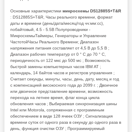
Основные характеристики
микросхемы DS12885S+T&R
: DS12885S+T&R, Часы реального времени, формат
даты и времени (день/дата/месяц/год чч:мм:сс),
побайтовый, 4.5 - 5.5В Полупроводники -
МикросхемыТаймеры, Генераторы и Управление
ЧастотойЧасы Реального Времени; Диапазон
напряжения питания составляет от 4,5 В до 5,5 В ;
Диапазон рабочих температур от 0 ° C до 70 ° C,
периодичность от 122 мкс до 500 мс ; Возможность
быстрой замены компьютерных часов IBM AT ;
календарь, 14 байтов часов и регистров управления ;
Считает секунды, минуты, часы, день, дату, месяц и год
с компенсацией високосного года до 2099 г. ; Двоичное
или двоичное представление времени, возможность
перехода на летнее время, флаг конца цикла
обновления часов ; Выбираемая синхронизация шины
Intel или Motorola, сопряженная с программным
обеспечением в виде 128 ячеек ОЗУ ; Сигнализация
времени суток от одного раза в секунду до одного раза в
день, функция очистки ОЗУ ; Программируемый