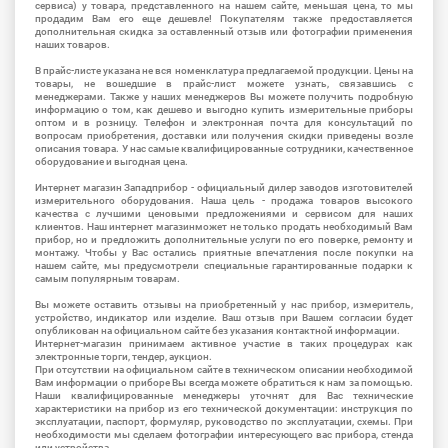
сервиса) у товара, представленного на нашем сайте, меньшая цена, то мы
продадим Вам его еще дешевле! Покупателям также предоставляется
дополнительная скидка за оставленный отзыв или фотографии применения
наших товаров.
В прайс-листе указана не вся номенклатура предлагаемой продукции. Цены на
товары, не вошедшие в прайс-лист можете узнать, связавшись с
менеджерами. Также у наших менеджеров Вы можете получить подробную
информацию о том, как дешево и выгодно купить измерительные приборы
оптом и в розницу. Телефон и электронная почта для консультаций по
вопросам приобретения, доставки или получения скидки приведены возле
описания товара. У нас самые квалифицированные сотрудники, качественное
оборудование и выгодная цена.
Интернет магазин Западприбор - официальный дилер заводов изготовителей
измерительного оборудования. Наша цель - продажа товаров высокого
качества с лучшими ценовыми предложениями и сервисом для наших
клиентов. Наш интернет магазинможет не только продать необходимый Вам
прибор, но и предложить дополнительные услуги по его поверке, ремонту и
монтажу. Чтобы у Вас остались приятные впечатления после покупки на
нашем сайте, мы предусмотрели специальные гарантированные подарки к
самым популярным товарам.
Вы можете оставить отзывы на приобретенный у нас прибор, измеритель,
устройство, индикатор или изделие. Ваш отзыв при Вашем согласии будет
опубликован на официальном сайте без указания контактной информации.
Интернет-магазин принимаем активное участие в таких процедурах как
электронные торги, тендер, аукцион.
При отсутствии на официальном сайте в техническом описании необходимой
Вам информации о приборе Вы всегда можете обратиться к нам за помощью.
Наши квалифицированные менеджеры уточнят для Вас технические
характеристики на прибор из его технической документации: инструкция по
эксплуатации, паспорт, формуляр, руководство по эксплуатации, схемы. При
необходимости мы сделаем фотографии интересующего вас прибора, стенда
или устройства.