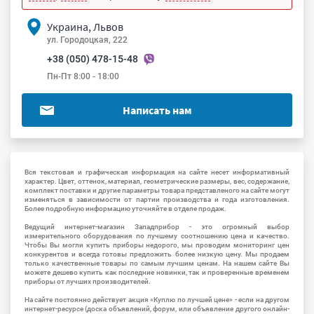
Украина, Львов
ул. Городоцкая, 222
+38 (050) 478-15-48
Пн-Пт 8:00 - 18:00
Написать нам
Вся текстовая и графическая информация на сайте несет информативный
характер. Цвет, оттенок, материал, геометрические размеры, вес, содержание,
комплект поставки и другие параметры товара представленого на сайте могут
изменяться в зависимости от партии производства и года изготовления.
Более подробную информацию уточняйте в отделе продаж.
Ведущий интернет-магазин Западприбор - это огромный выбор
измерительного оборудования по лучшему соотношению цена и качество.
Чтобы Вы могли купить приборы недорого, мы проводим мониторинг цен
конкурентов и всегда готовы предложить более низкую цену. Мы продаем
только качественные товары по самым лучшим ценам. На нашем сайте Вы
можете дешево купить как последние новинки, так и проверенные временем
приборы от лучших производителей.
На сайте постоянно действует акция «Куплю по лучшей цене» - если на другом
интернет-ресурсе (доска объявлений, форум, или объявление другого онлайн-