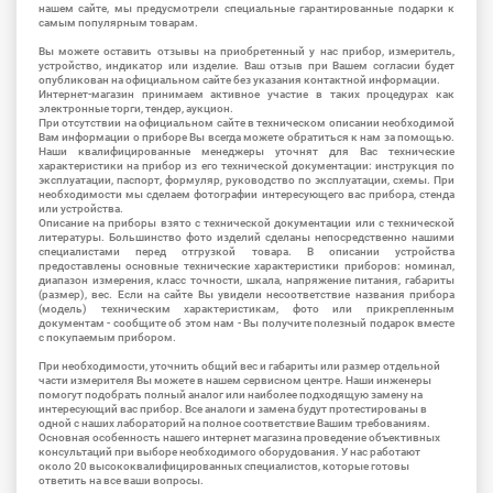
нашем сайте, мы предусмотрели специальные гарантированные подарки к
самым популярным товарам.
Вы можете оставить отзывы на приобретенный у нас прибор, измеритель,
устройство, индикатор или изделие. Ваш отзыв при Вашем согласии будет
опубликован на официальном сайте без указания контактной информации.
Интернет-магазин принимаем активное участие в таких процедурах как
электронные торги, тендер, аукцион.
При отсутствии на официальном сайте в техническом описании необходимой
Вам информации о приборе Вы всегда можете обратиться к нам за помощью.
Наши квалифицированные менеджеры уточнят для Вас технические
характеристики на прибор из его технической документации: инструкция по
эксплуатации, паспорт, формуляр, руководство по эксплуатации, схемы. При
необходимости мы сделаем фотографии интересующего вас прибора, стенда
или устройства.
Описание на приборы взято с технической документации или с технической
литературы. Большинство фото изделий сделаны непосредственно нашими
специалистами перед отгрузкой товара. В описании устройства
предоставлены основные технические характеристики приборов: номинал,
диапазон измерения, класс точности, шкала, напряжение питания, габариты
(размер), вес. Если на сайте Вы увидели несоответствие названия прибора
(модель) техническим характеристикам, фото или прикрепленным
документам - сообщите об этом нам - Вы получите полезный подарок вместе
с покупаемым прибором.
При необходимости, уточнить общий вес и габариты или размер отдельной
части измерителя Вы можете в нашем сервисном центре. Наши инженеры
помогут подобрать полный аналог или наиболее подходящую замену на
интересующий вас прибор. Все аналоги и замена будут протестированы в
одной с наших лабораторий на полное соответствие Вашим требованиям.
Основная особенность нашего интернет магазина проведение объективных
консультаций при выборе необходимого оборудования. У нас работают
около 20 высококвалифицированных специалистов, которые готовы
ответить на все ваши вопросы.