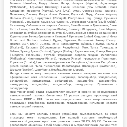
Монако, Намибия, Науру, Непал, Нигер, Нигерия (Nigeria), Нидерланды
(Netherlands), Германия (Germany), Новая Зеландия (New Zealand), Новая
Каледония, Норвегия (Norway), ОАЭ (UAE), Оман, Острова Кука, Пакистан,
Палестина, Панама, Папуа Новая Гвинея, Парагвай, Перу, Южная Африка,
Польша (Poland), Португалия (Portugal), Республика Чад, Руанда, Румыния
(Romania), Сальвадор, Самоа, Сан-Марино, Саудовская Аравия (Saudi Arabia),
Свазиленд, Сейшельские острова, Сенегал, Сент-Винсент и Гренадины, Сент-
Китс и Невис, Сент-Люсия, Сербия (Serbia), Сингапур (Singapore), Синт-Мартен,
Словакия (Slovakia), Словения (Slovenia), Соломоновые острова, Соединенное
Королевство Великобритании и Северной Ирландии (United Kingdom of Great
Britain and Northern Ireland), Судан, Суринам, Восточный Тимор (Тимор-
Лешти), США (USA), Сьерра-Леоне, Таджикистан, Тайвань (Taiwan), Таиланд
(Thailand), Танзания (Объединенная Республика), Того, Тонга, Тринидад и
Тобаго, Тувалу, Тунис (Tunisia), Турция (Turkey), Туркменистан, Уганда, Венгрия
(Hungary), Узбекистан, Уругвай, Фарерские острова, Фиджи, Филиппины
(Philippines), Финляндия (Finland), Франция (France), Французская Полинезия,
Хорватия (Croatia), Центральноафриканская Республика, Чешская Республика
(Czech Republic), Чили, Черногория (Montenegro), Швейцария (Switzerland),
Швеция (Sweden), Шри-Ланка, Ямайка, Япония (Japan).
Иногда клиенты могут вводить название нашего интернет магазина или
официальный сайт неправильно - например, западпрыбор, западпрылад,
западпрібор, западприлад, західприбор, західпрібор, захидприбор,
захидприлад, захидпрібор, захидпрыбор, захидпрылад. Правильно -
западприбор.
Наш технический отдел осуществляет ремонт и сервисное обслуживание
измерительной техники более чем 75 разных заводов производителей
бывшего СССР и СНГ. Также мы осуществляем такие метрологические
процедуры: калибровка, тарирование, градуирование, испытание средств
измерительной техники.
Если Вы можете сделать ремонт устройства самостоятельно, то наши
инженеры могут предоставить Вам полный комплект необходимой
технической документации: электрическая схема, ТО, РЭ, ФО, ПС. Также мы
располагаем обширной базой технических и метрологических документов: