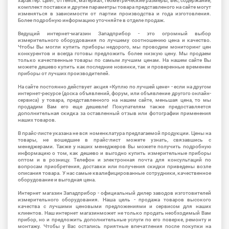
характер. Цвет, оттенок, материал, геометрические размеры, вес, содержание,
комплект поставки и другие параметры товара представленого на сайте могут
изменяться в зависимости от партии производства и года изготовления.
Более подробную информацию уточняйте в отделе продаж.
Ведущий интернет-магазин Западприбор - это огромный выбор
измерительного оборудования по лучшему соотношению цена и качество.
Чтобы Вы могли купить приборы недорого, мы проводим мониторинг цен
конкурентов и всегда готовы предложить более низкую цену. Мы продаем
только качественные товары по самым лучшим ценам. На нашем сайте Вы
можете дешево купить как последние новинки, так и проверенные временем
приборы от лучших производителей.
На сайте постоянно действует акция «Куплю по лучшей цене» - если на другом
интернет-ресурсе (доска объявлений, форум, или объявление другого онлайн-
сервиса) у товара, представленного на нашем сайте, меньшая цена, то мы
продадим Вам его еще дешевле! Покупателям также предоставляется
дополнительная скидка за оставленный отзыв или фотографии применения
наших товаров.
В прайс-листе указана не вся номенклатура предлагаемой продукции. Цены на
товары, не вошедшие в прайс-лист можете узнать, связавшись с
менеджерами. Также у наших менеджеров Вы можете получить подробную
информацию о том, как дешево и выгодно купить измерительные приборы
оптом и в розницу. Телефон и электронная почта для консультаций по
вопросам приобретения, доставки или получения скидки приведены возле
описания товара. У нас самые квалифицированные сотрудники, качественное
оборудование и выгодная цена.
Интернет магазин Западприбор - официальный дилер заводов изготовителей
измерительного оборудования. Наша цель - продажа товаров высокого
качества с лучшими ценовыми предложениями и сервисом для наших
клиентов. Наш интернет магазинможет не только продать необходимый Вам
прибор, но и предложить дополнительные услуги по его поверке, ремонту и
монтажу. Чтобы у Вас остались приятные впечатления после покупки на