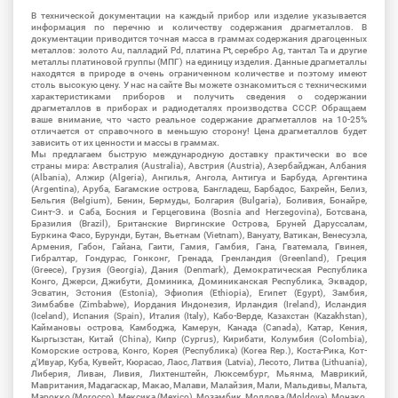
В технической документации на каждый прибор или изделие указывается
информация по перечню и количеству содержания драгметаллов. В
документации приводится точная масса в граммах содержания драгоценных
металлов: золото Au, палладий Pd, платина Pt, серебро Ag, тантал Ta и другие
металлы платиновой группы (МПГ) на единицу изделия. Данные драгметаллы
находятся в природе в очень ограниченном количестве и поэтому имеют
столь высокую цену. У нас на сайте Вы можете ознакомиться с техническими
характеристиками приборов и получить сведения о содержании
драгметаллов в приборах и радиодеталях производства СССР. Обращаем
ваше внимание, что часто реальное содержание драгметаллов на 10-25%
отличается от справочного в меньшую сторону! Цена драгметаллов будет
зависить от их ценности и массы в граммах.
Мы предлагаем быструю международную доставку практически во все
страны мира: Австралия (Australia), Австрия (Austria), Азербайджан, Албания
(Albania), Алжир (Algeria), Ангилья, Ангола, Антигуа и Барбуда, Аргентина
(Argentina), Аруба, Багамские острова, Бангладеш, Барбадос, Бахрейн, Белиз,
Бельгия (Belgium), Бенин, Бермуды, Болгария (Bulgaria), Боливия, Бонайре,
Синт-Э. и Саба, Босния и Герцеговина (Bosnia and Herzegovina), Ботсвана,
Бразилия (Brazil), Британские Виргинские Острова, Бруней Даруссалам,
Буркина Фасо, Бурунди, Бутан, Вьетнам (Vietnam), Вануату, Ватикан, Венесуэла,
Армения, Габон, Гайана, Гаити, Гамия, Гамбия, Гана, Гватемала, Гвинея,
Гибралтар, Гондурас, Гонконг, Гренада, Гренландия (Greenland), Греция
(Greece), Грузия (Georgia), Дания (Denmark), Демократическая Республика
Конго, Джерси, Джибути, Доминика, Доминиканская Республика, Эквадор,
Эсватин, Эстония (Estonia), Эфиопия (Ethiopia), Египет (Egypt), Замбия,
Зимбабве (Zimbabwe), Иордания Индонезия, Ирландия (Ireland), Исландия
(Iceland), Испания (Spain), Италия (Italy), Кабо-Верде, Казахстан (Kazakhstan),
Каймановы острова, Камбоджа, Камерун, Канада (Canada), Катар, Кения,
Кыргызстан, Китай (China), Кипр (Cyprus), Кирибати, Колумбия (Colombia),
Коморские острова, Конго, Корея (Республика) (Korea Rep.), Коста-Рика, Кот-
д'Ивуар, Куба, Кувейт, Кюрасао, Лаос, Латвия (Latvia), Лесото, Литва (Lithuania),
Либерия, Ливан, Ливия, Лихтенштейн, Люксембург, Мьянма, Маврикий,
Мавритания, Мадагаскар, Макао, Малави, Малайзия, Мали, Мальдивы, Мальта,
Марокко (Morocco), Мексика (Mexico), Мозамбик, Молдова (Moldova), Монако,