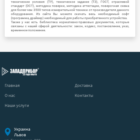
технические условия (ТУ), техническое задание (ТЗ), ГОСТ, отраслевой
стандарт (ОСТ), методика поверки, методика аттестации, поверочная схема
для более чем 3500 типов измерительной техники от производителя данного
оборудования. Из сайта Вы можете скачать весь необходимый софт
(программа, драйвер) необходимый для работы приобретенного устройства.
Также у нас есть библиотека нормативно-правовых документов, которые
связаны с нашей сферой деятельности: закон, кодекс, постановление, указ,
временное положение.
Главная
Доставка
О нас
Контакты
Наши услуги
Украина
Львов