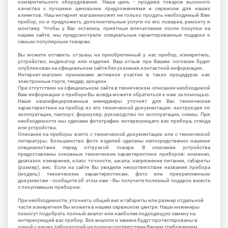
измерительного оборудования. Наша цель - продажа товаров высокого
качества с лучшими ценовыми предложениями и сервисом для наших
клиентов. Наш интернет магазинможет не только продать необходимый Вам
прибор, но и предложить дополнительные услуги по его поверке, ремонту и
монтажу. Чтобы у Вас остались приятные впечатления после покупки на
нашем сайте, мы предусмотрели специальные гарантированные подарки к
самым популярным товарам.
Вы можете оставить отзывы на приобретенный у нас прибор, измеритель,
устройство, индикатор или изделие. Ваш отзыв при Вашем согласии будет
опубликован на официальном сайте без указания контактной информации.
Интернет-магазин принимаем активное участие в таких процедурах как
электронные торги, тендер, аукцион.
При отсутствии на официальном сайте в техническом описании необходимой
Вам информации о приборе Вы всегда можете обратиться к нам за помощью.
Наши квалифицированные менеджеры уточнят для Вас технические
характеристики на прибор из его технической документации: инструкция по
эксплуатации, паспорт, формуляр, руководство по эксплуатации, схемы. При
необходимости мы сделаем фотографии интересующего вас прибора, стенда
или устройства.
Описание на приборы взято с технической документации или с технической
литературы. Большинство фото изделий сделаны непосредственно нашими
специалистами перед отгрузкой товара. В описании устройства
предоставлены основные технические характеристики приборов: номинал,
диапазон измерения, класс точности, шкала, напряжение питания, габариты
(размер), вес. Если на сайте Вы увидели несоответствие названия прибора
(модель) техническим характеристикам, фото или прикрепленным
документам - сообщите об этом нам - Вы получите полезный подарок вместе
с покупаемым прибором.
При необходимости, уточнить общий вес и габариты или размер отдельной
части измерителя Вы можете в нашем сервисном центре. Наши инженеры
помогут подобрать полный аналог или наиболее подходящую замену на
интересующий вас прибор. Все аналоги и замена будут протестированы в
одной с наших лабораторий на полное соответствие Вашим требованиям.