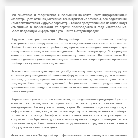
Вся текстовая и графическая информация на сайте несет информативный
характер. Цвет, оттенок, материал, геометрические размеры, вес, содержание,
комплект поставки и другие параметры товара представленого на сайте могут
изменяться в зависимости от партии производства и года изготовления.
Более подробную информацию уточняйте в отделе продаж.
Ведущий интернет-магазин Западприбор - это огромный выбор
измерительного оборудования по лучшему соотношению цена и качество.
Чтобы Вы могли купить приборы недорого, мы проводим мониторинг цен
конкурентов и всегда готовы предложить более низкую цену. Мы продаем
только качественные товары по самым лучшим ценам. На нашем сайте Вы
можете дешево купить как последние новинки, так и проверенные временем
приборы от лучших производителей.
На сайте постоянно действует акция «Куплю по лучшей цене» - если на другом
интернет-ресурсе (доска объявлений, форум, или объявление другого онлайн-
сервиса) у товара, представленного на нашем сайте, меньшая цена, то мы
продадим Вам его еще дешевле! Покупателям также предоставляется
дополнительная скидка за оставленный отзыв или фотографии применения
наших товаров.
В прайс-листе указана не вся номенклатура предлагаемой продукции. Цены на
товары, не вошедшие в прайс-лист можете узнать, связавшись с
менеджерами. Также у наших менеджеров Вы можете получить подробную
информацию о том, как дешево и выгодно купить измерительные приборы
оптом и в розницу. Телефон и электронная почта для консультаций по
вопросам приобретения, доставки или получения скидки приведены возле
описания товара. У нас самые квалифицированные сотрудники, качественное
оборудование и выгодная цена.
Интернет магазин Западприбор - официальный дилер заводов изготовителей