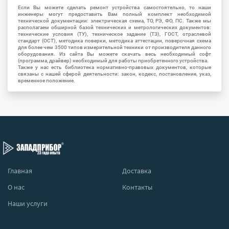
Если Вы можете сделать ремонт устройства самостоятельно, то наши
инженеры могут предоставить Вам полный комплект необходимой
технической документации: электрическая схема, ТО, РЭ, ФО, ПС. Также мы
располагаем обширной базой технических и метрологических документов:
технические условия (ТУ), техническое задание (ТЗ), ГОСТ, отраслевой
стандарт (ОСТ), методика поверки, методика аттестации, поверочная схема
для более чем 3500 типов измерительной техники от производителя данного
оборудования. Из сайта Вы можете скачать весь необходимый софт
(программа, драйвер) необходимый для работы приобретенного устройства.
Также у нас есть библиотека нормативно-правовых документов, которые
связаны с нашей сферой деятельности: закон, кодекс, постановление, указ,
временное положение.
Главная
Доставка
О нас
Контакты
Наши услуги