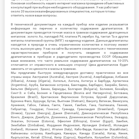
Основная особенность нашего интернет магазина проведение объективных
консультаций при выборе необходимого оборудования. У нас работают
около 20 высококвалифицированных специалистов, которые готовы
ответить на все ваши вопросы.
В технической документации на каждый прибор или изделие указывается
информация по перечню и количеству содержания драгметаллов. В
документации приводится точная масса в граммах содержания драгоценных
металлов: золото Au, палладий Pd, платина Pt, серебро Ag, тантал Ta и другие
металлы платиновой группы (МПГ) на единицу изделия. Данные драгметаллы
находятся в природе в очень ограниченном количестве и поэтому имеют
столь высокую цену. У нас на сайте Вы можете ознакомиться с техническими
характеристиками приборов и получить сведения о содержании
драгметаллов в приборах и радиодеталях производства СССР. Обращаем
ваше внимание, что часто реальное содержание драгметаллов на 10-25%
отличается от справочного в меньшую сторону! Цена драгметаллов будет
зависить от их ценности и массы в граммах.
Мы предлагаем быструю международную доставку практически во все
страны мира: Австралия (Australia), Австрия (Austria), Азербайджан, Албания
(Albania), Алжир (Algeria), Ангилья, Ангола, Антигуа и Барбуда, Аргентина
(Argentina), Аруба, Багамские острова, Бангладеш, Барбадос, Бахрейн, Белиз,
Бельгия (Belgium), Бенин, Бермуды, Болгария (Bulgaria), Боливия, Бонайре,
Синт-Э. и Саба, Босния и Герцеговина (Bosnia and Herzegovina), Ботсвана,
Бразилия (Brazil), Британские Виргинские Острова, Бруней Даруссалам,
Буркина Фасо, Бурунди, Бутан, Вьетнам (Vietnam), Вануату, Ватикан, Венесуэла,
Армения, Габон, Гайана, Гаити, Гамия, Гамбия, Гана, Гватемала, Гвинея,
Гибралтар, Гондурас, Гонконг, Гренада, Гренландия (Greenland), Греция
(Greece), Грузия (Georgia), Дания (Denmark), Демократическая Республика
Конго, Джерси, Джибути, Доминика, Доминиканская Республика, Эквадор,
Эсватин, Эстония (Estonia), Эфиопия (Ethiopia), Египет (Egypt), Замбия,
Зимбабве (Zimbabwe), Иордания Индонезия, Ирландия (Ireland), Исландия
(Iceland), Испания (Spain), Италия (Italy), Кабо-Верде, Казахстан (Kazakhstan),
Каймановы острова, Камбоджа, Камерун, Канада (Canada), Катар, Кения,
Кыргызстан, Китай (China), Кипр (Cyprus), Кирибати, Колумбия (Colombia),