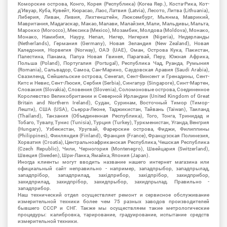
Коморские острова, Конго, Корея (Республика) (Korea Rep.), Коста-Рика, Кот-
д'Ивуар, Куба, Кувейт, Кюрасао, Лаос, Латвия (Latvia), Лесото, Литва (Lithuania),
Либерия, Ливан, Ливия, Лихтенштейн, Люксембург, Мьянма, Маврикий,
Мавритания, Мадагаскар, Макао, Малави, Малайзия, Мали, Мальдивы, Мальта,
Марокко (Morocco), Мексика (Mexico), Мозамбик, Молдова (Moldova), Монако,
Монако, Намибия, Науру, Непал, Нигер, Нигерия (Nigeria), Нидерланды
(Netherlands), Германия (Germany), Новая Зеландия (New Zealand), Новая
Каледония, Норвегия (Norway), ОАЭ (UAE), Оман, Острова Кука, Пакистан,
Палестина, Панама, Папуа Новая Гвинея, Парагвай, Перу, Южная Африка,
Польша (Poland), Португалия (Portugal), Республика Чад, Руанда, Румыния
(Romania), Сальвадор, Самоа, Сан-Марино, Саудовская Аравия (Saudi Arabia),
Свазиленд, Сейшельские острова, Сенегал, Сент-Винсент и Гренадины, Сент-
Китс и Невис, Сент-Люсия, Сербия (Serbia), Сингапур (Singapore), Синт-Мартен,
Словакия (Slovakia), Словения (Slovenia), Соломоновые острова, Соединенное
Королевство Великобритании и Северной Ирландии (United Kingdom of Great
Britain and Northern Ireland), Судан, Суринам, Восточный Тимор (Тимор-
Лешти), США (USA), Сьерра-Леоне, Таджикистан, Тайвань (Taiwan), Таиланд
(Thailand), Танзания (Объединенная Республика), Того, Тонга, Тринидад и
Тобаго, Тувалу, Тунис (Tunisia), Турция (Turkey), Туркменистан, Уганда, Венгрия
(Hungary), Узбекистан, Уругвай, Фарерские острова, Фиджи, Филиппины
(Philippines), Финляндия (Finland), Франция (France), Французская Полинезия,
Хорватия (Croatia), Центральноафриканская Республика, Чешская Республика
(Czech Republic), Чили, Черногория (Montenegro), Швейцария (Switzerland),
Швеция (Sweden), Шри-Ланка, Ямайка, Япония (Japan).
Иногда клиенты могут вводить название нашего интернет магазина или
официальный сайт неправильно - например, западпрыбор, западпрылад,
западпрібор, западприлад, західприбор, західпрібор, захидприбор,
захидприлад, захидпрібор, захидпрыбор, захидпрылад. Правильно -
западприбор.
Наш технический отдел осуществляет ремонт и сервисное обслуживание
измерительной техники более чем 75 разных заводов производителей
бывшего СССР и СНГ. Также мы осуществляем такие метрологические
процедуры: калибровка, тарирование, градуирование, испытание средств
измерительной техники.