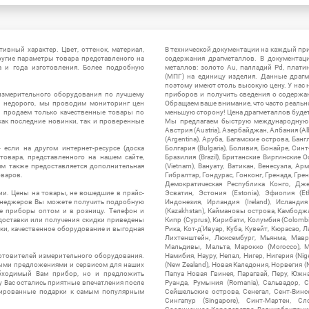
ивный характер. Цвет, оттенок, материал,
В технической документации на каждый пр
ругие параметры товара представленого на
содержания драгметаллов. В документац
а и года изготовления. Более подробную
металлов: золото Au, палладий Pd, плати
(МПГ) на единицу изделия. Данные драгм
поэтому имеют столь высокую цену. У нас 
измерительного оборудования по лучшему
приборов и получить сведения о содержа
ы недорого, мы проводим мониторинг цен
Обращаем ваше внимание, что часто реальн
ы продаем только качественные товары по
меньшую сторону! Цена драгметаллов будет 
ак последние новинки, так и проверенные
Мы предлагаем быструю международную до
Австрия (Austria), Азербайджан, Албания (Alb
(Argentina), Аруба, Багамские острова, Бан
 если на другом интернет-ресурсе (доска
Болгария (Bulgaria), Боливия, Бонайре, Синт
товара, представленного на нашем сайте,
Бразилия (Brazil), Британские Виргинские 
ям также предоставляется дополнительная
(Vietnam), Вануату, Ватикан, Венесуэла, Ар
оваров.
Гибралтар, Гондурас, Гонконг, Гренада, Гренл
Демократическая Республика Конго, Дже
ии. Цены на товары, не вошедшие в прайс-
Эсватин, Эстония (Estonia), Эфиопия (Et
менеджеров Вы можете получить подробную
Индонезия, Ирландия (Ireland), Исландия (
е приборы оптом и в розницу. Телефон и
(Kazakhstan), Каймановы острова, Камбоджа,
 доставки или получения скидки приведены
Кипр (Cyprus), Кирибати, Колумбия (Colombia
ки, качественное оборудование и выгодная
Рика, Кот-д'Ивуар, Куба, Кувейт, Кюрасао, Ла
Лихтенштейн, Люксембург, Мьянма, Мавр
Мальдивы, Мальта, Марокко (Morocco), М
отовителей измерительного оборудования.
Намибия, Науру, Непал, Нигер, Нигерия (Nig
выми предложениями и сервисом для наших
(New Zealand), Новая Каледония, Норвегия (
обходимый Вам прибор, но и предложить
Папуа Новая Гвинея, Парагвай, Перу, Южная
у Вас остались приятные впечатления после
Руанда, Румыния (Romania), Сальвадор, С
нтированные подарки к самым популярным
Сейшельские острова, Сенегал, Сент-Винсе
Сингапур (Singapore), Синт-Мартен, Сл