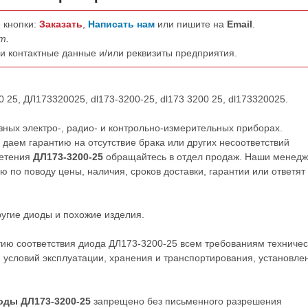
 кнопки:
Заказать
,
Написать нам
или пишите на
Email
.
т.
ши контактные данные и/или реквизиты предприятия.
 25, ДЛ173320025, dl173-3200-25, dl173 3200 25, dl173320025.
ных электро-, радио- и контрольно-измерительных приборах.
даем гарантию на отсутствие брака или других несоответствий
ретения
ДЛ173-3200-25
обращайтесь в отдел продаж. Наши менед
по поводу цены, наличия, сроков доставки, гарантии или ответят
ругие
диоды
и похожие изделия.
тию соответствия диода ДЛ173-3200-25 всем требованиям техничес
 условий эксплуатации, хранения и транспортирования, установле
оды ДЛ173-3200-25
запрещено без письменного разрешения