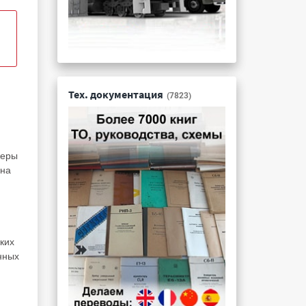
Тех. документация
(7823)
жеры
 на
ких
нных