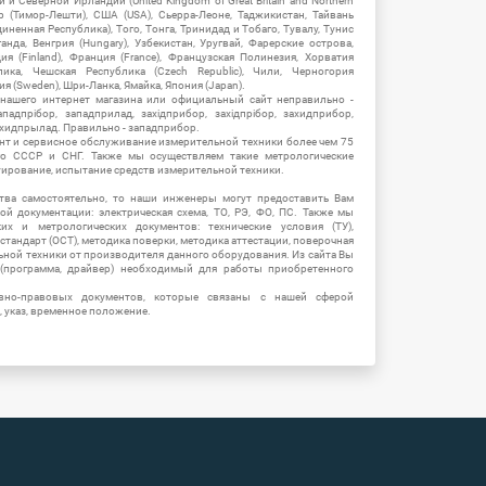
 Северной Ирландии (United Kingdom of Great Britain and Northern
ор (Тимор-Лешти), США (USA), Сьерра-Леоне, Таджикистан, Тайвань
единенная Республика), Того, Тонга, Тринидад и Тобаго, Тувалу, Тунис
Уганда, Венгрия (Hungary), Узбекистан, Уругвай, Фарерские острова,
ия (Finland), Франция (France), Французская Полинезия, Хорватия
блика, Чешская Республика (Czech Republic), Чили, Черногория
ия (Sweden), Шри-Ланка, Ямайка, Япония (Japan).
 нашего интернет магазина или официальный сайт неправильно -
адпрібор, западприлад, західприбор, західпрібор, захидприбор,
ахидпрылад. Правильно - западприбор.
нт и сервисное обслуживание измерительной техники более чем 75
о СССР и СНГ. Также мы осуществляем такие метрологические
уирование, испытание средств измерительной техники.
тва самостоятельно, то наши инженеры могут предоставить Вам
й документации: электрическая схема, ТО, РЭ, ФО, ПС. Также мы
их и метрологических документов: технические условия (ТУ),
 стандарт (ОСТ), методика поверки, методика аттестации, поверочная
ьной техники от производителя данного оборудования. Из сайта Вы
(программа, драйвер) необходимый для работы приобретенного
вно-правовых документов, которые связаны с нашей сферой
, указ, временное положение.