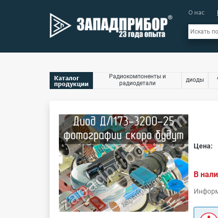
О нас
Радиокомпоненты и
Каталог
диоды
продукции
радиодетали
Цена:
В нали
Информ