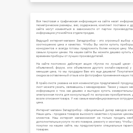
Вся текстовая и графическая информация на сайте несет информат
геометрические размеры, вес, содержание, комплект поставки и д
сайте могут изменяться в зависимости от партии производств
информацию уточняйте в отделе продаж.
Ведущий интернет-магазин Западприбор - это огромный выбор 
соотношению цена и качество. Чтобы Вы могли купить прибор
конкурентов и всегда готовы предложить более низкую цену. М
самым лучшим ценам. На нашем сайте Вы можете дешево купить к
временем приборы от лучших производителей.
На сайте постоянно действует акция «Куплю по лучшей цене» -
объявлений, форум, или объявление другого онлайн-сервиса) у 
меньшая цена, то мы продадим Вам его еще дешевле! Покупател
скидка за оставленный отзыв или фотографии применения наших т
В прайс-листе указана не вся номенклатура предлагаемой продукц
лист можете узнать, связавшись с менеджерами. Также у наших 
информацию о том, как дешево и выгодно купить измерительны
электронная почта для консультаций по вопросам приобретения,
возле описания товара. У нас самые квалифицированные сотрудни
цена.
Интернет магазин Западприбор - официальный дилер заводов изг
Наша цель - продажа товаров высокого качества с лучшими цено
клиентов. Наш интернет магазинможет не только продать не
дополнительные услуги по его поверке, ремонту и монтажу. Чтобы 
покупки на нашем сайте, мы предусмотрели специальные гара
товарам.