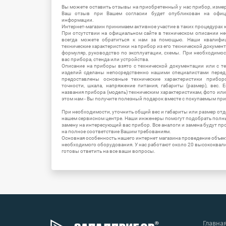
Вы можете оставить отзывы на приобретенный у нас прибор, измер
Ваш отзыв при Вашем согласии будет опубликован на офици
информации.
Интернет-магазин принимаем активное участие в таких процедурах к
При отсутствии на официальном сайте в техническом описании 
всегда можете обратиться к нам за помощью. Наши квалифи
технические характеристики на прибор из его технической документ
формуляр, руководство по эксплуатации, схемы. При необходимо
вас прибора, стенда или устройства.
Описание на приборы взято с технической документации или с т
изделий сделаны непосредственно нашими специалистами перед 
предоставлены основные технические характеристики приборо
точности, шкала, напряжение питания, габариты (размер), вес.
названия прибора (модель) техническим характеристикам, фото ил
этом нам - Вы получите полезный подарок вместе с покупаемым пр
При необходимости, уточнить общий вес и габариты или размер отд
нашем сервисном центре. Наши инженеры помогут подобрать полн
замену на интересующий вас прибор. Все аналоги и замена будут п
на полное соответствие Вашим требованиям.
Основная особенность нашего интернет магазина проведение объе
необходимого оборудования. У нас работают около 20 высококва
готовы ответить на все ваши вопросы.
Главна