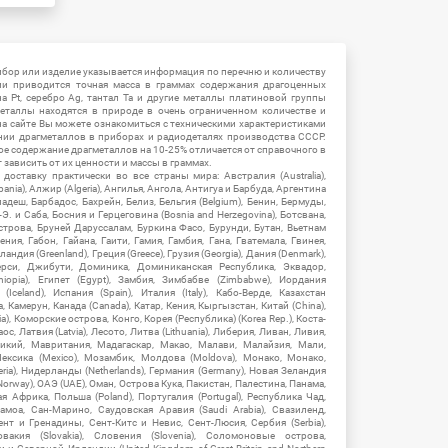
ибор или изделие указывается информация по перечню и количеству
ии приводится точная масса в граммах содержания драгоценных
на Pt, серебро Ag, тантал Ta и другие металлы платиновой группы
еталлы находятся в природе в очень ограниченном количестве и
на сайте Вы можете ознакомиться с техническими характеристиками
нии драгметаллов в приборах и радиодеталях производства СССР.
ое содержание драгметаллов на 10-25% отличается от справочного в
зависить от их ценности и массы в граммах.
ставку практически во все страны мира: Австралия (Australia),
ania), Алжир (Algeria), Ангилья, Ангола, Антигуа и Барбуда, Аргентина
гладеш, Барбадос, Бахрейн, Белиз, Бельгия (Belgium), Бенин, Бермуды,
-Э. и Саба, Босния и Герцеговина (Bosnia and Herzegovina), Ботсвана,
Острова, Бруней Даруссалам, Буркина Фасо, Бурунди, Бутан, Вьетнам
мения, Габон, Гайана, Гаити, Гамия, Гамбия, Гана, Гватемала, Гвинея,
андия (Greenland), Греция (Greece), Грузия (Georgia), Дания (Denmark),
рси, Джибути, Доминика, Доминиканская Республика, Эквадор,
hiopia), Египет (Egypt), Замбия, Зимбабве (Zimbabwe), Иордания
Iceland), Испания (Spain), Италия (Italy), Кабо-Верде, Казахстан
 Камерун, Канада (Canada), Катар, Кения, Кыргызстан, Китай (China),
), Коморские острова, Конго, Корея (Республика) (Korea Rep.), Коста-
ос, Латвия (Latvia), Лесото, Литва (Lithuania), Либерия, Ливан, Ливия,
икий, Мавритания, Мадагаскар, Макао, Малави, Малайзия, Мали,
ексика (Mexico), Мозамбик, Молдова (Moldova), Монако, Монако,
eria), Нидерланды (Netherlands), Германия (Germany), Новая Зеландия
Norway), ОАЭ (UAE), Оман, Острова Кука, Пакистан, Палестина, Панама,
 Африка, Польша (Poland), Португалия (Portugal), Республика Чад,
амоа, Сан-Марино, Саудовская Аравия (Saudi Arabia), Свазиленд,
нт и Гренадины, Сент-Китс и Невис, Сент-Люсия, Сербия (Serbia),
овакия (Slovakia), Словения (Slovenia), Соломоновые острова,