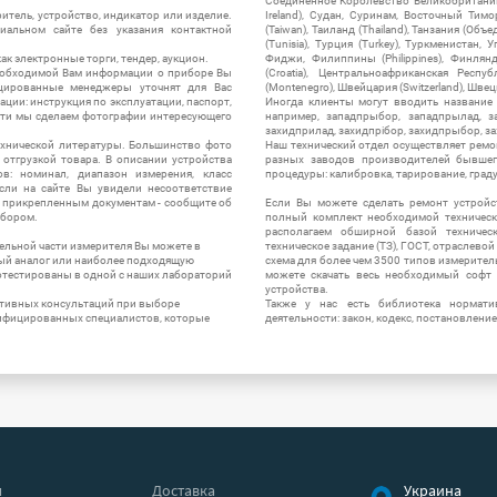
Соединенное Королевство Великобритании и
итель, устройство, индикатор или изделие.
Ireland), Судан, Суринам, Восточный Тим
альном сайте без указания контактной
(Taiwan), Таиланд (Thailand), Танзания (Объ
(Tunisia), Турция (Turkey), Туркменистан, 
ак электронные торги, тендер, аукцион.
Фиджи, Филиппины (Philippines), Финлянд
необходимой Вам информации о приборе Вы
(Croatia), Центральноафриканская Респу
цированные менеджеры уточнят для Вас
(Montenegro), Швейцария (Switzerland), Швец
ации: инструкция по эксплуатации, паспорт,
Иногда клиенты могут вводить название
сти мы сделаем фотографии интересующего
например, западпрыбор, западпрылад, зап
захидприлад, захидпрібор, захидпрыбор, з
ехнической литературы. Большинство фото
Наш технический отдел осуществляет ремо
отгрузкой товара. В описании устройства
разных заводов производителей бывшег
в: номинал, диапазон измерения, класс
процедуры: калибровка, тарирование, град
 Если на сайте Вы увидели несоответствие
и прикрепленным документам - сообщите об
Если Вы можете сделать ремонт устройс
ибором.
полный комплект необходимой техническо
располагаем обширной базой техническ
ельной части измерителя Вы можете в
техническое задание (ТЗ), ГОСТ, отраслевой
ый аналог или наиболее подходящую
схема для более чем 3500 типов измерител
ротестированы в одной с наших лабораторий
можете скачать весь необходимый софт 
устройства.
ктивных консультаций при выборе
Также у нас есть библиотека нормати
лифицированных специалистов, которые
деятельности: закон, кодекс, постановление
я
Доставка
Украина