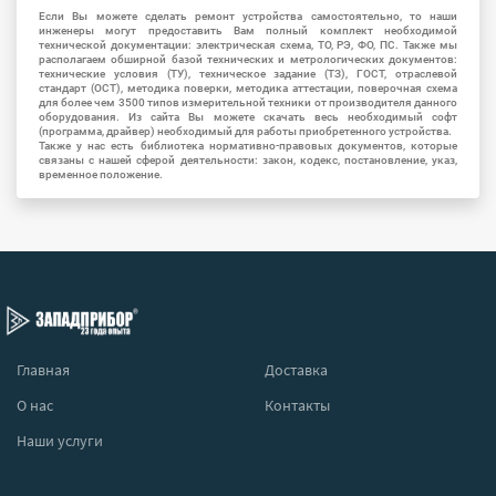
Если Вы можете сделать ремонт устройства самостоятельно, то наши
инженеры могут предоставить Вам полный комплект необходимой
технической документации: электрическая схема, ТО, РЭ, ФО, ПС. Также мы
располагаем обширной базой технических и метрологических документов:
технические условия (ТУ), техническое задание (ТЗ), ГОСТ, отраслевой
стандарт (ОСТ), методика поверки, методика аттестации, поверочная схема
для более чем 3500 типов измерительной техники от производителя данного
оборудования. Из сайта Вы можете скачать весь необходимый софт
(программа, драйвер) необходимый для работы приобретенного устройства.
Также у нас есть библиотека нормативно-правовых документов, которые
связаны с нашей сферой деятельности: закон, кодекс, постановление, указ,
временное положение.
Главная
Доставка
О нас
Контакты
Наши услуги