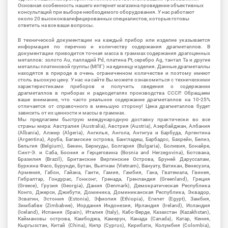
Основная особенность нашего интернет магазина проведение объективных
консультаций при выборе необходимого оборудования. У нас работают
около 20 высококвалифицированных специалистов, которые готовы
ответить на все ваши вопросы.
В технической документации на каждый прибор или изделие указывается
информация по перечню и количеству содержания драгметаллов. В
документации приводится точная масса в граммах содержания драгоценных
металлов: золото Au, палладий Pd, платина Pt, серебро Ag, тантал Ta и другие
металлы платиновой группы (МПГ) на единицу изделия. Данные драгметаллы
находятся в природе в очень ограниченном количестве и поэтому имеют
столь высокую цену. У нас на сайте Вы можете ознакомиться с техническими
характеристиками приборов и получить сведения о содержании
драгметаллов в приборах и радиодеталях производства СССР. Обращаем
ваше внимание, что часто реальное содержание драгметаллов на 10-25%
отличается от справочного в меньшую сторону! Цена драгметаллов будет
зависить от их ценности и массы в граммах.
Мы предлагаем быструю международную доставку практически во все
страны мира: Австралия (Australia), Австрия (Austria), Азербайджан, Албания
(Albania), Алжир (Algeria), Ангилья, Ангола, Антигуа и Барбуда, Аргентина
(Argentina), Аруба, Багамские острова, Бангладеш, Барбадос, Бахрейн, Белиз,
Бельгия (Belgium), Бенин, Бермуды, Болгария (Bulgaria), Боливия, Бонайре,
Синт-Э. и Саба, Босния и Герцеговина (Bosnia and Herzegovina), Ботсвана,
Бразилия (Brazil), Британские Виргинские Острова, Бруней Даруссалам,
Буркина Фасо, Бурунди, Бутан, Вьетнам (Vietnam), Вануату, Ватикан, Венесуэла,
Армения, Габон, Гайана, Гаити, Гамия, Гамбия, Гана, Гватемала, Гвинея,
Гибралтар, Гондурас, Гонконг, Гренада, Гренландия (Greenland), Греция
(Greece), Грузия (Georgia), Дания (Denmark), Демократическая Республика
Конго, Джерси, Джибути, Доминика, Доминиканская Республика, Эквадор,
Эсватин, Эстония (Estonia), Эфиопия (Ethiopia), Египет (Egypt), Замбия,
Зимбабве (Zimbabwe), Иордания Индонезия, Ирландия (Ireland), Исландия
(Iceland), Испания (Spain), Италия (Italy), Кабо-Верде, Казахстан (Kazakhstan),
Каймановы острова, Камбоджа, Камерун, Канада (Canada), Катар, Кения,
Кыргызстан, Китай (China), Кипр (Cyprus), Кирибати, Колумбия (Colombia),