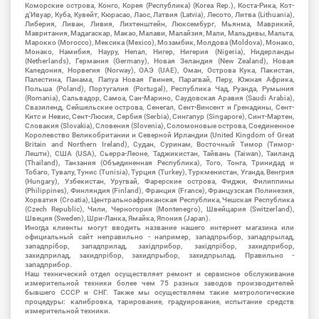
Коморские острова, Конго, Корея (Республика) (Korea Rep.), Коста-Рика, Кот-
д'Ивуар, Куба, Кувейт, Кюрасао, Лаос, Латвия (Latvia), Лесото, Литва (Lithuania),
Либерия, Ливан, Ливия, Лихтенштейн, Люксембург, Мьянма, Маврикий,
Мавритания, Мадагаскар, Макао, Малави, Малайзия, Мали, Мальдивы, Мальта,
Марокко (Morocco), Мексика (Mexico), Мозамбик, Молдова (Moldova), Монако,
Монако, Намибия, Науру, Непал, Нигер, Нигерия (Nigeria), Нидерланды
(Netherlands), Германия (Germany), Новая Зеландия (New Zealand), Новая
Каледония, Норвегия (Norway), ОАЭ (UAE), Оман, Острова Кука, Пакистан,
Палестина, Панама, Папуа Новая Гвинея, Парагвай, Перу, Южная Африка,
Польша (Poland), Португалия (Portugal), Республика Чад, Руанда, Румыния
(Romania), Сальвадор, Самоа, Сан-Марино, Саудовская Аравия (Saudi Arabia),
Свазиленд, Сейшельские острова, Сенегал, Сент-Винсент и Гренадины, Сент-
Китс и Невис, Сент-Люсия, Сербия (Serbia), Сингапур (Singapore), Синт-Мартен,
Словакия (Slovakia), Словения (Slovenia), Соломоновые острова, Соединенное
Королевство Великобритании и Северной Ирландии (United Kingdom of Great
Britain and Northern Ireland), Судан, Суринам, Восточный Тимор (Тимор-
Лешти), США (USA), Сьерра-Леоне, Таджикистан, Тайвань (Taiwan), Таиланд
(Thailand), Танзания (Объединенная Республика), Того, Тонга, Тринидад и
Тобаго, Тувалу, Тунис (Tunisia), Турция (Turkey), Туркменистан, Уганда, Венгрия
(Hungary), Узбекистан, Уругвай, Фарерские острова, Фиджи, Филиппины
(Philippines), Финляндия (Finland), Франция (France), Французская Полинезия,
Хорватия (Croatia), Центральноафриканская Республика, Чешская Республика
(Czech Republic), Чили, Черногория (Montenegro), Швейцария (Switzerland),
Швеция (Sweden), Шри-Ланка, Ямайка, Япония (Japan).
Иногда клиенты могут вводить название нашего интернет магазина или
официальный сайт неправильно - например, западпрыбор, западпрылад,
западпрібор, западприлад, західприбор, західпрібор, захидприбор,
захидприлад, захидпрібор, захидпрыбор, захидпрылад. Правильно -
западприбор.
Наш технический отдел осуществляет ремонт и сервисное обслуживание
измерительной техники более чем 75 разных заводов производителей
бывшего СССР и СНГ. Также мы осуществляем такие метрологические
процедуры: калибровка, тарирование, градуирование, испытание средств
измерительной техники.