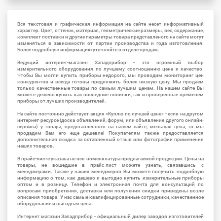
Вся текстовая и графическая информация на сайте несет информативный
характер. Цвет, оттенок, материал, геометрические размеры, вес, содержание,
комплект поставки и другие параметры товара представленого на сайте могут
изменяться в зависимости от партии производства и года изготовления.
Более подробную информацию уточняйте в отделе продаж.
Ведущий интернет-магазин Западприбор - это огромный выбор
измерительного оборудования по лучшему соотношению цена и качество.
Чтобы Вы могли купить приборы недорого, мы проводим мониторинг цен
конкурентов и всегда готовы предложить более низкую цену. Мы продаем
только качественные товары по самым лучшим ценам. На нашем сайте Вы
можете дешево купить как последние новинки, так и проверенные временем
приборы от лучших производителей.
На сайте постоянно действует акция «Куплю по лучшей цене» - если на другом
интернет-ресурсе (доска объявлений, форум, или объявление другого онлайн-
сервиса) у товара, представленного на нашем сайте, меньшая цена, то мы
продадим Вам его еще дешевле! Покупателям также предоставляется
дополнительная скидка за оставленный отзыв или фотографии применения
наших товаров.
В прайс-листе указана не вся номенклатура предлагаемой продукции. Цены на
товары, не вошедшие в прайс-лист можете узнать, связавшись с
менеджерами. Также у наших менеджеров Вы можете получить подробную
информацию о том, как дешево и выгодно купить измерительные приборы
оптом и в розницу. Телефон и электронная почта для консультаций по
вопросам приобретения, доставки или получения скидки приведены возле
описания товара. У нас самые квалифицированные сотрудники, качественное
оборудование и выгодная цена.
Интернет магазин Западприбор - официальный дилер заводов изготовителей