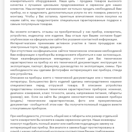
измерительного оборудования. Наша цель - продажа товаров высокого
качества с лучшими ценовыми предложениями и сервисом для наших
клиентов. Наш интернет магазинможет не только продать необходимый Вам
прибор, но и предложить дополнительные услуги по его поверке, ремонту и
монтажу. Чтобы у Вас остались приятные впечатления после покупки на
нашем сайте, мы предусмотрели специальные гарантированные подарки к
самым популярным товарам.
Вы можете оставить отзывы на приобретенный у нас прибор, измеритель,
устройство, индикатор или изделие. Ваш отзыв при Вашем согласии будет
опубликован на официальном сайте без указания контактной информации.
Интернет-магазин принимаем активное участие в таких процедурах как
электронные торги, тендер, аукцион.
При отсутствии на официальном сайте в техническом описании необходимой
Вам информации о приборе Вы всегда можете обратиться к нам за помощью.
Наши квалифицированные менеджеры уточнят для Вас технические
характеристики на прибор из его технической документации: инструкция по
эксплуатации, паспорт, формуляр, руководство по эксплуатации, схемы. При
необходимости мы сделаем фотографии интересующего вас прибора, стенда
или устройства.
Описание на приборы взято с технической документации или с технической
литературы. Большинство фото изделий сделаны непосредственно нашими
специалистами перед отгрузкой товара. В описании устройства
предоставлены основные технические характеристики приборов: номинал,
диапазон измерения, класс точности, шкала, напряжение питания, габариты
(размер), вес. Если на сайте Вы увидели несоответствие названия прибора
(модель) техническим характеристикам, фото или прикрепленным
документам - сообщите об этом нам - Вы получите полезный подарок вместе
с покупаемым прибором.
При необходимости, уточнить общий вес и габариты или размер отдельной
части измерителя Вы можете в нашем сервисном центре. Наши инженеры
помогут подобрать полный аналог или наиболее подходящую замену на
интересующий вас прибор. Все аналоги и замена будут протестированы в
одной с наших лабораторий на полное соответствие Вашим требованиям.