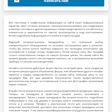
Написать нам
Вся текстовая и графическая информация на сайте несет информативный
характер. Цвет, оттенок, материал, геометрические размеры, вес, содержание,
комплект поставки и другие параметры товара представленого на сайте могут
изменяться в зависимости от партии производства и года изготовления.
Более подробную информацию уточняйте в отделе продаж.
Ведущий интернет-магазин Западприбор - это огромный выбор
измерительного оборудования по лучшему соотношению цена и качество.
Чтобы Вы могли купить приборы недорого, мы проводим мониторинг цен
конкурентов и всегда готовы предложить более низкую цену. Мы продаем
только качественные товары по самым лучшим ценам. На нашем сайте Вы
можете дешево купить как последние новинки, так и проверенные временем
приборы от лучших производителей.
На сайте постоянно действует акция «Куплю по лучшей цене» - если на другом
интернет-ресурсе (доска объявлений, форум, или объявление другого онлайн-
сервиса) у товара, представленного на нашем сайте, меньшая цена, то мы
продадим Вам его еще дешевле! Покупателям также предоставляется
дополнительная скидка за оставленный отзыв или фотографии применения
наших товаров.
В прайс-листе указана не вся номенклатура предлагаемой продукции. Цены на
товары, не вошедшие в прайс-лист можете узнать, связавшись с
менеджерами. Также у наших менеджеров Вы можете получить подробную
информацию о том, как дешево и выгодно купить измерительные приборы
оптом и в розницу. Телефон и электронная почта для консультаций по
вопросам приобретения, доставки или получения скидки приведены возле
описания товара. У нас самые квалифицированные сотрудники, качественное