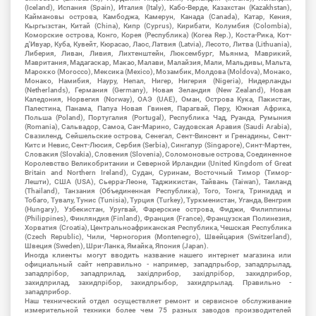
(Iceland), Испания (Spain), Италия (Italy), Кабо-Верде, Казахстан (Kazakhstan),
Каймановы острова, Камбоджа, Камерун, Канада (Canada), Катар, Кения,
Кыргызстан, Китай (China), Кипр (Cyprus), Кирибати, Колумбия (Colombia),
Коморские острова, Конго, Корея (Республика) (Korea Rep.), Коста-Рика, Кот-
д'Ивуар, Куба, Кувейт, Кюрасао, Лаос, Латвия (Latvia), Лесото, Литва (Lithuania),
Либерия, Ливан, Ливия, Лихтенштейн, Люксембург, Мьянма, Маврикий,
Мавритания, Мадагаскар, Макао, Малави, Малайзия, Мали, Мальдивы, Мальта,
Марокко (Morocco), Мексика (Mexico), Мозамбик, Молдова (Moldova), Монако,
Монако, Намибия, Науру, Непал, Нигер, Нигерия (Nigeria), Нидерланды
(Netherlands), Германия (Germany), Новая Зеландия (New Zealand), Новая
Каледония, Норвегия (Norway), ОАЭ (UAE), Оман, Острова Кука, Пакистан,
Палестина, Панама, Папуа Новая Гвинея, Парагвай, Перу, Южная Африка,
Польша (Poland), Португалия (Portugal), Республика Чад, Руанда, Румыния
(Romania), Сальвадор, Самоа, Сан-Марино, Саудовская Аравия (Saudi Arabia),
Свазиленд, Сейшельские острова, Сенегал, Сент-Винсент и Гренадины, Сент-
Китс и Невис, Сент-Люсия, Сербия (Serbia), Сингапур (Singapore), Синт-Мартен,
Словакия (Slovakia), Словения (Slovenia), Соломоновые острова, Соединенное
Королевство Великобритании и Северной Ирландии (United Kingdom of Great
Britain and Northern Ireland), Судан, Суринам, Восточный Тимор (Тимор-
Лешти), США (USA), Сьерра-Леоне, Таджикистан, Тайвань (Taiwan), Таиланд
(Thailand), Танзания (Объединенная Республика), Того, Тонга, Тринидад и
Тобаго, Тувалу, Тунис (Tunisia), Турция (Turkey), Туркменистан, Уганда, Венгрия
(Hungary), Узбекистан, Уругвай, Фарерские острова, Фиджи, Филиппины
(Philippines), Финляндия (Finland), Франция (France), Французская Полинезия,
Хорватия (Croatia), Центральноафриканская Республика, Чешская Республика
(Czech Republic), Чили, Черногория (Montenegro), Швейцария (Switzerland),
Швеция (Sweden), Шри-Ланка, Ямайка, Япония (Japan).
Иногда клиенты могут вводить название нашего интернет магазина или
официальный сайт неправильно - например, западпрыбор, западпрылад,
западпрібор, западприлад, західприбор, західпрібор, захидприбор,
захидприлад, захидпрібор, захидпрыбор, захидпрылад. Правильно -
западприбор.
Наш технический отдел осуществляет ремонт и сервисное обслуживание
измерительной техники более чем 75 разных заводов производителей