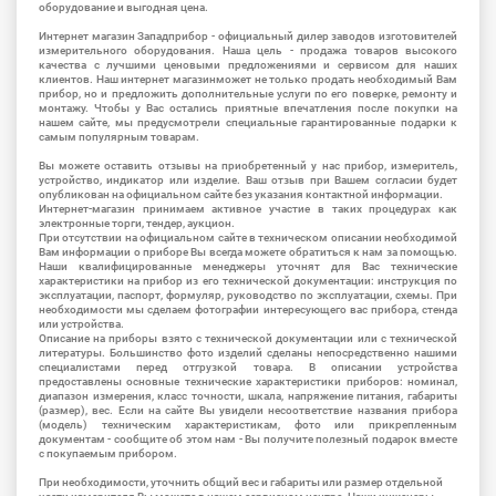
оборудование и выгодная цена.
Интернет магазин Западприбор - официальный дилер заводов изготовителей
измерительного оборудования. Наша цель - продажа товаров высокого
качества с лучшими ценовыми предложениями и сервисом для наших
клиентов. Наш интернет магазинможет не только продать необходимый Вам
прибор, но и предложить дополнительные услуги по его поверке, ремонту и
монтажу. Чтобы у Вас остались приятные впечатления после покупки на
нашем сайте, мы предусмотрели специальные гарантированные подарки к
самым популярным товарам.
Вы можете оставить отзывы на приобретенный у нас прибор, измеритель,
устройство, индикатор или изделие. Ваш отзыв при Вашем согласии будет
опубликован на официальном сайте без указания контактной информации.
Интернет-магазин принимаем активное участие в таких процедурах как
электронные торги, тендер, аукцион.
При отсутствии на официальном сайте в техническом описании необходимой
Вам информации о приборе Вы всегда можете обратиться к нам за помощью.
Наши квалифицированные менеджеры уточнят для Вас технические
характеристики на прибор из его технической документации: инструкция по
эксплуатации, паспорт, формуляр, руководство по эксплуатации, схемы. При
необходимости мы сделаем фотографии интересующего вас прибора, стенда
или устройства.
Описание на приборы взято с технической документации или с технической
литературы. Большинство фото изделий сделаны непосредственно нашими
специалистами перед отгрузкой товара. В описании устройства
предоставлены основные технические характеристики приборов: номинал,
диапазон измерения, класс точности, шкала, напряжение питания, габариты
(размер), вес. Если на сайте Вы увидели несоответствие названия прибора
(модель) техническим характеристикам, фото или прикрепленным
документам - сообщите об этом нам - Вы получите полезный подарок вместе
с покупаемым прибором.
При необходимости, уточнить общий вес и габариты или размер отдельной