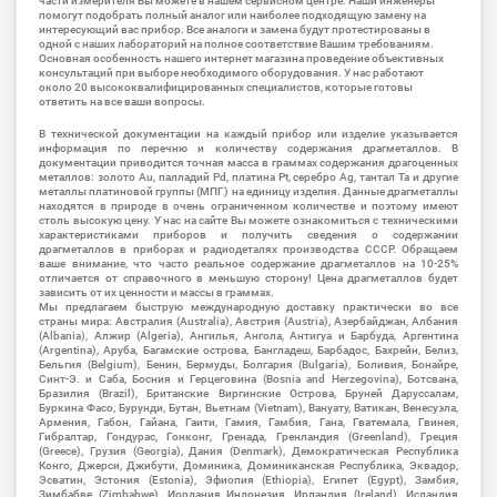
части измерителя Вы можете в нашем сервисном центре. Наши инженеры
помогут подобрать полный аналог или наиболее подходящую замену на
интересующий вас прибор. Все аналоги и замена будут протестированы в
одной с наших лабораторий на полное соответствие Вашим требованиям.
Основная особенность нашего интернет магазина проведение объективных
консультаций при выборе необходимого оборудования. У нас работают
около 20 высококвалифицированных специалистов, которые готовы
ответить на все ваши вопросы.
В технической документации на каждый прибор или изделие указывается
информация по перечню и количеству содержания драгметаллов. В
документации приводится точная масса в граммах содержания драгоценных
металлов: золото Au, палладий Pd, платина Pt, серебро Ag, тантал Ta и другие
металлы платиновой группы (МПГ) на единицу изделия. Данные драгметаллы
находятся в природе в очень ограниченном количестве и поэтому имеют
столь высокую цену. У нас на сайте Вы можете ознакомиться с техническими
характеристиками приборов и получить сведения о содержании
драгметаллов в приборах и радиодеталях производства СССР. Обращаем
ваше внимание, что часто реальное содержание драгметаллов на 10-25%
отличается от справочного в меньшую сторону! Цена драгметаллов будет
зависить от их ценности и массы в граммах.
Мы предлагаем быструю международную доставку практически во все
страны мира: Австралия (Australia), Австрия (Austria), Азербайджан, Албания
(Albania), Алжир (Algeria), Ангилья, Ангола, Антигуа и Барбуда, Аргентина
(Argentina), Аруба, Багамские острова, Бангладеш, Барбадос, Бахрейн, Белиз,
Бельгия (Belgium), Бенин, Бермуды, Болгария (Bulgaria), Боливия, Бонайре,
Синт-Э. и Саба, Босния и Герцеговина (Bosnia and Herzegovina), Ботсвана,
Бразилия (Brazil), Британские Виргинские Острова, Бруней Даруссалам,
Буркина Фасо, Бурунди, Бутан, Вьетнам (Vietnam), Вануату, Ватикан, Венесуэла,
Армения, Габон, Гайана, Гаити, Гамия, Гамбия, Гана, Гватемала, Гвинея,
Гибралтар, Гондурас, Гонконг, Гренада, Гренландия (Greenland), Греция
(Greece), Грузия (Georgia), Дания (Denmark), Демократическая Республика
Конго, Джерси, Джибути, Доминика, Доминиканская Республика, Эквадор,
Эсватин, Эстония (Estonia), Эфиопия (Ethiopia), Египет (Egypt), Замбия,
Зимбабве (Zimbabwe), Иордания Индонезия, Ирландия (Ireland), Исландия