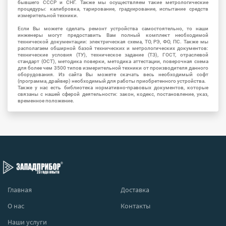
бывшего СССР и СНГ. Также мы осуществляем такие метрологические
процедуры: калибровка, тарирование, градуирование, испытание средств
измерительной техники.
Если Вы можете сделать ремонт устройства самостоятельно, то наши
инженеры могут предоставить Вам полный комплект необходимой
технической документации: электрическая схема, ТО, РЭ, ФО, ПС. Также мы
располагаем обширной базой технических и метрологических документов:
технические условия (ТУ), техническое задание (ТЗ), ГОСТ, отраслевой
стандарт (ОСТ), методика поверки, методика аттестации, поверочная схема
для более чем 3500 типов измерительной техники от производителя данного
оборудования. Из сайта Вы можете скачать весь необходимый софт
(программа, драйвер) необходимый для работы приобретенного устройства.
Также у нас есть библиотека нормативно-правовых документов, которые
связаны с нашей сферой деятельности: закон, кодекс, постановление, указ,
временное положение.
Главная
Доставка
О нас
Контакты
Наши услуги