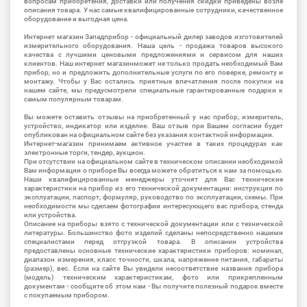
вопросам приобретения, доставки или получения скидки приведены возле
описания товара. У нас самые квалифицированные сотрудники, качественное
оборудование и выгодная цена.
Интернет магазин Западприбор - официальный дилер заводов изготовителей
измерительного оборудования. Наша цель - продажа товаров высокого
качества с лучшими ценовыми предложениями и сервисом для наших
клиентов. Наш интернет магазинможет не только продать необходимый Вам
прибор, но и предложить дополнительные услуги по его поверке, ремонту и
монтажу. Чтобы у Вас остались приятные впечатления после покупки на
нашем сайте, мы предусмотрели специальные гарантированные подарки к
самым популярным товарам.
Вы можете оставить отзывы на приобретенный у нас прибор, измеритель,
устройство, индикатор или изделие. Ваш отзыв при Вашем согласии будет
опубликован на официальном сайте без указания контактной информации.
Интернет-магазин принимаем активное участие в таких процедурах как
электронные торги, тендер, аукцион.
При отсутствии на официальном сайте в техническом описании необходимой
Вам информации о приборе Вы всегда можете обратиться к нам за помощью.
Наши квалифицированные менеджеры уточнят для Вас технические
характеристики на прибор из его технической документации: инструкция по
эксплуатации, паспорт, формуляр, руководство по эксплуатации, схемы. При
необходимости мы сделаем фотографии интересующего вас прибора, стенда
или устройства.
Описание на приборы взято с технической документации или с технической
литературы. Большинство фото изделий сделаны непосредственно нашими
специалистами перед отгрузкой товара. В описании устройства
предоставлены основные технические характеристики приборов: номинал,
диапазон измерения, класс точности, шкала, напряжение питания, габариты
(размер), вес. Если на сайте Вы увидели несоответствие названия прибора
(модель) техническим характеристикам, фото или прикрепленным
документам - сообщите об этом нам - Вы получите полезный подарок вместе
с покупаемым прибором.