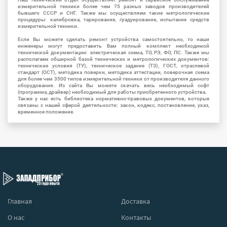
измерительной техники более чем 75 разных заводов производителей
бывшего СССР и СНГ. Также мы осуществляем такие метрологические
процедуры: калибровка, тарирование, градуирование, испытание средств
измерительной техники.
Если Вы можете сделать ремонт устройства самостоятельно, то наши
инженеры могут предоставить Вам полный комплект необходимой
технической документации: электрическая схема, ТО, РЭ, ФО, ПС. Также мы
располагаем обширной базой технических и метрологических документов:
технические условия (ТУ), техническое задание (ТЗ), ГОСТ, отраслевой
стандарт (ОСТ), методика поверки, методика аттестации, поверочная схема
для более чем 3500 типов измерительной техники от производителя данного
оборудования. Из сайта Вы можете скачать весь необходимый софт
(программа, драйвер) необходимый для работы приобретенного устройства.
Также у нас есть библиотека нормативно-правовых документов, которые
связаны с нашей сферой деятельности: закон, кодекс, постановление, указ,
временное положение.
Главная
Доставка
О нас
Контакты