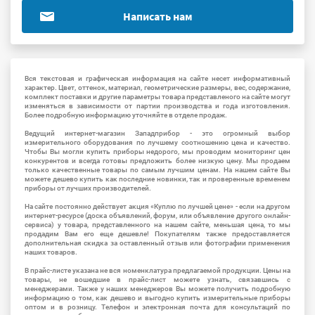
Написать нам
Вся текстовая и графическая информация на сайте несет информативный
характер. Цвет, оттенок, материал, геометрические размеры, вес, содержание,
комплект поставки и другие параметры товара представленого на сайте могут
изменяться в зависимости от партии производства и года изготовления.
Более подробную информацию уточняйте в отделе продаж.
Ведущий интернет-магазин Западприбор - это огромный выбор
измерительного оборудования по лучшему соотношению цена и качество.
Чтобы Вы могли купить приборы недорого, мы проводим мониторинг цен
конкурентов и всегда готовы предложить более низкую цену. Мы продаем
только качественные товары по самым лучшим ценам. На нашем сайте Вы
можете дешево купить как последние новинки, так и проверенные временем
приборы от лучших производителей.
На сайте постоянно действует акция «Куплю по лучшей цене» - если на другом
интернет-ресурсе (доска объявлений, форум, или объявление другого онлайн-
сервиса) у товара, представленного на нашем сайте, меньшая цена, то мы
продадим Вам его еще дешевле! Покупателям также предоставляется
дополнительная скидка за оставленный отзыв или фотографии применения
наших товаров.
В прайс-листе указана не вся номенклатура предлагаемой продукции. Цены на
товары, не вошедшие в прайс-лист можете узнать, связавшись с
менеджерами. Также у наших менеджеров Вы можете получить подробную
информацию о том, как дешево и выгодно купить измерительные приборы
оптом и в розницу. Телефон и электронная почта для консультаций по