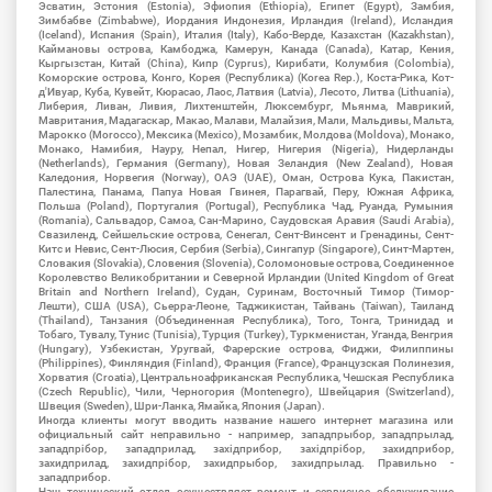
Эсватин, Эстония (Estonia), Эфиопия (Ethiopia), Египет (Egypt), Замбия,
Зимбабве (Zimbabwe), Иордания Индонезия, Ирландия (Ireland), Исландия
(Iceland), Испания (Spain), Италия (Italy), Кабо-Верде, Казахстан (Kazakhstan),
Каймановы острова, Камбоджа, Камерун, Канада (Canada), Катар, Кения,
Кыргызстан, Китай (China), Кипр (Cyprus), Кирибати, Колумбия (Colombia),
Коморские острова, Конго, Корея (Республика) (Korea Rep.), Коста-Рика, Кот-
д'Ивуар, Куба, Кувейт, Кюрасао, Лаос, Латвия (Latvia), Лесото, Литва (Lithuania),
Либерия, Ливан, Ливия, Лихтенштейн, Люксембург, Мьянма, Маврикий,
Мавритания, Мадагаскар, Макао, Малави, Малайзия, Мали, Мальдивы, Мальта,
Марокко (Morocco), Мексика (Mexico), Мозамбик, Молдова (Moldova), Монако,
Монако, Намибия, Науру, Непал, Нигер, Нигерия (Nigeria), Нидерланды
(Netherlands), Германия (Germany), Новая Зеландия (New Zealand), Новая
Каледония, Норвегия (Norway), ОАЭ (UAE), Оман, Острова Кука, Пакистан,
Палестина, Панама, Папуа Новая Гвинея, Парагвай, Перу, Южная Африка,
Польша (Poland), Португалия (Portugal), Республика Чад, Руанда, Румыния
(Romania), Сальвадор, Самоа, Сан-Марино, Саудовская Аравия (Saudi Arabia),
Свазиленд, Сейшельские острова, Сенегал, Сент-Винсент и Гренадины, Сент-
Китс и Невис, Сент-Люсия, Сербия (Serbia), Сингапур (Singapore), Синт-Мартен,
Словакия (Slovakia), Словения (Slovenia), Соломоновые острова, Соединенное
Королевство Великобритании и Северной Ирландии (United Kingdom of Great
Britain and Northern Ireland), Судан, Суринам, Восточный Тимор (Тимор-
Лешти), США (USA), Сьерра-Леоне, Таджикистан, Тайвань (Taiwan), Таиланд
(Thailand), Танзания (Объединенная Республика), Того, Тонга, Тринидад и
Тобаго, Тувалу, Тунис (Tunisia), Турция (Turkey), Туркменистан, Уганда, Венгрия
(Hungary), Узбекистан, Уругвай, Фарерские острова, Фиджи, Филиппины
(Philippines), Финляндия (Finland), Франция (France), Французская Полинезия,
Хорватия (Croatia), Центральноафриканская Республика, Чешская Республика
(Czech Republic), Чили, Черногория (Montenegro), Швейцария (Switzerland),
Швеция (Sweden), Шри-Ланка, Ямайка, Япония (Japan).
Иногда клиенты могут вводить название нашего интернет магазина или
официальный сайт неправильно - например, западпрыбор, западпрылад,
западпрібор, западприлад, західприбор, західпрібор, захидприбор,
захидприлад, захидпрібор, захидпрыбор, захидпрылад. Правильно -
западприбор.
Наш технический отдел осуществляет ремонт и сервисное обслуживание