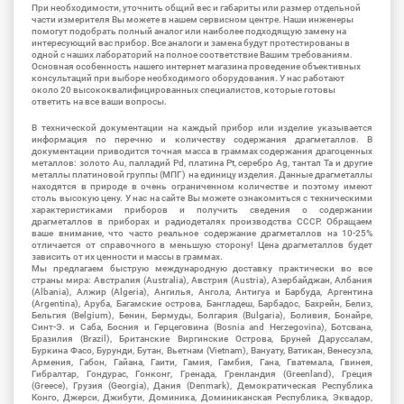
При необходимости, уточнить общий вес и габариты или размер отдельной
части измерителя Вы можете в нашем сервисном центре. Наши инженеры
помогут подобрать полный аналог или наиболее подходящую замену на
интересующий вас прибор. Все аналоги и замена будут протестированы в
одной с наших лабораторий на полное соответствие Вашим требованиям.
Основная особенность нашего интернет магазина проведение объективных
консультаций при выборе необходимого оборудования. У нас работают
около 20 высококвалифицированных специалистов, которые готовы
ответить на все ваши вопросы.
В технической документации на каждый прибор или изделие указывается
информация по перечню и количеству содержания драгметаллов. В
документации приводится точная масса в граммах содержания драгоценных
металлов: золото Au, палладий Pd, платина Pt, серебро Ag, тантал Ta и другие
металлы платиновой группы (МПГ) на единицу изделия. Данные драгметаллы
находятся в природе в очень ограниченном количестве и поэтому имеют
столь высокую цену. У нас на сайте Вы можете ознакомиться с техническими
характеристиками приборов и получить сведения о содержании
драгметаллов в приборах и радиодеталях производства СССР. Обращаем
ваше внимание, что часто реальное содержание драгметаллов на 10-25%
отличается от справочного в меньшую сторону! Цена драгметаллов будет
зависить от их ценности и массы в граммах.
Мы предлагаем быструю международную доставку практически во все
страны мира: Австралия (Australia), Австрия (Austria), Азербайджан, Албания
(Albania), Алжир (Algeria), Ангилья, Ангола, Антигуа и Барбуда, Аргентина
(Argentina), Аруба, Багамские острова, Бангладеш, Барбадос, Бахрейн, Белиз,
Бельгия (Belgium), Бенин, Бермуды, Болгария (Bulgaria), Боливия, Бонайре,
Синт-Э. и Саба, Босния и Герцеговина (Bosnia and Herzegovina), Ботсвана,
Бразилия (Brazil), Британские Виргинские Острова, Бруней Даруссалам,
Буркина Фасо, Бурунди, Бутан, Вьетнам (Vietnam), Вануату, Ватикан, Венесуэла,
Армения, Габон, Гайана, Гаити, Гамия, Гамбия, Гана, Гватемала, Гвинея,
Гибралтар, Гондурас, Гонконг, Гренада, Гренландия (Greenland), Греция
(Greece), Грузия (Georgia), Дания (Denmark), Демократическая Республика
Конго, Джерси, Джибути, Доминика, Доминиканская Республика, Эквадор,