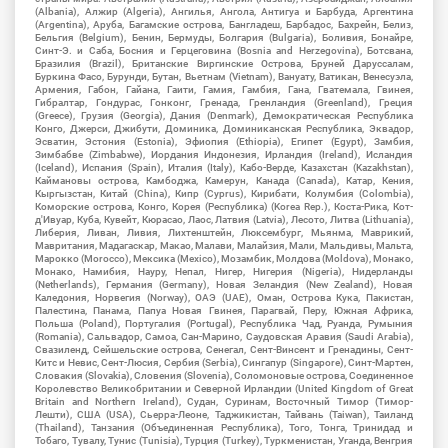
(Albania), Алжир (Algeria), Ангилья, Ангола, Антигуа и Барбуда, Аргентина
(Argentina), Аруба, Багамские острова, Бангладеш, Барбадос, Бахрейн, Белиз,
Бельгия (Belgium), Бенин, Бермуды, Болгария (Bulgaria), Боливия, Бонайре,
Синт-Э. и Саба, Босния и Герцеговина (Bosnia and Herzegovina), Ботсвана,
Бразилия (Brazil), Британские Виргинские Острова, Бруней Даруссалам,
Буркина Фасо, Бурунди, Бутан, Вьетнам (Vietnam), Вануату, Ватикан, Венесуэла,
Армения, Габон, Гайана, Гаити, Гамия, Гамбия, Гана, Гватемала, Гвинея,
Гибралтар, Гондурас, Гонконг, Гренада, Гренландия (Greenland), Греция
(Greece), Грузия (Georgia), Дания (Denmark), Демократическая Республика
Конго, Джерси, Джибути, Доминика, Доминиканская Республика, Эквадор,
Эсватин, Эстония (Estonia), Эфиопия (Ethiopia), Египет (Egypt), Замбия,
Зимбабве (Zimbabwe), Иордания Индонезия, Ирландия (Ireland), Исландия
(Iceland), Испания (Spain), Италия (Italy), Кабо-Верде, Казахстан (Kazakhstan),
Каймановы острова, Камбоджа, Камерун, Канада (Canada), Катар, Кения,
Кыргызстан, Китай (China), Кипр (Cyprus), Кирибати, Колумбия (Colombia),
Коморские острова, Конго, Корея (Республика) (Korea Rep.), Коста-Рика, Кот-
д'Ивуар, Куба, Кувейт, Кюрасао, Лаос, Латвия (Latvia), Лесото, Литва (Lithuania),
Либерия, Ливан, Ливия, Лихтенштейн, Люксембург, Мьянма, Маврикий,
Мавритания, Мадагаскар, Макао, Малави, Малайзия, Мали, Мальдивы, Мальта,
Марокко (Morocco), Мексика (Mexico), Мозамбик, Молдова (Moldova), Монако,
Монако, Намибия, Науру, Непал, Нигер, Нигерия (Nigeria), Нидерланды
(Netherlands), Германия (Germany), Новая Зеландия (New Zealand), Новая
Каледония, Норвегия (Norway), ОАЭ (UAE), Оман, Острова Кука, Пакистан,
Палестина, Панама, Папуа Новая Гвинея, Парагвай, Перу, Южная Африка,
Польша (Poland), Португалия (Portugal), Республика Чад, Руанда, Румыния
(Romania), Сальвадор, Самоа, Сан-Марино, Саудовская Аравия (Saudi Arabia),
Свазиленд, Сейшельские острова, Сенегал, Сент-Винсент и Гренадины, Сент-
Китс и Невис, Сент-Люсия, Сербия (Serbia), Сингапур (Singapore), Синт-Мартен,
Словакия (Slovakia), Словения (Slovenia), Соломоновые острова, Соединенное
Королевство Великобритании и Северной Ирландии (United Kingdom of Great
Britain and Northern Ireland), Судан, Суринам, Восточный Тимор (Тимор-
Лешти), США (USA), Сьерра-Леоне, Таджикистан, Тайвань (Taiwan), Таиланд
(Thailand), Танзания (Объединенная Республика), Того, Тонга, Тринидад и
Тобаго, Тувалу, Тунис (Tunisia), Турция (Turkey), Туркменистан, Уганда, Венгрия