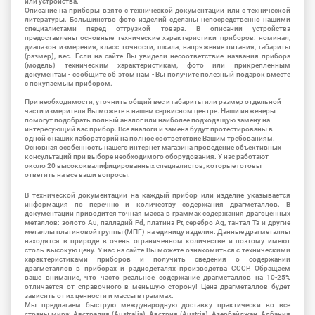
или устройства.
Описание на приборы взято с технической документации или с технической
литературы. Большинство фото изделий сделаны непосредственно нашими
специалистами перед отгрузкой товара. В описании устройства
предоставлены основные технические характеристики приборов: номинал,
диапазон измерения, класс точности, шкала, напряжение питания, габариты
(размер), вес. Если на сайте Вы увидели несоответствие названия прибора
(модель) техническим характеристикам, фото или прикрепленным
документам - сообщите об этом нам - Вы получите полезный подарок вместе
с покупаемым прибором.
При необходимости, уточнить общий вес и габариты или размер отдельной
части измерителя Вы можете в нашем сервисном центре. Наши инженеры
помогут подобрать полный аналог или наиболее подходящую замену на
интересующий вас прибор. Все аналоги и замена будут протестированы в
одной с наших лабораторий на полное соответствие Вашим требованиям.
Основная особенность нашего интернет магазина проведение объективных
консультаций при выборе необходимого оборудования. У нас работают
около 20 высококвалифицированных специалистов, которые готовы
ответить на все ваши вопросы.
В технической документации на каждый прибор или изделие указывается
информация по перечню и количеству содержания драгметаллов. В
документации приводится точная масса в граммах содержания драгоценных
металлов: золото Au, палладий Pd, платина Pt, серебро Ag, тантал Ta и другие
металлы платиновой группы (МПГ) на единицу изделия. Данные драгметаллы
находятся в природе в очень ограниченном количестве и поэтому имеют
столь высокую цену. У нас на сайте Вы можете ознакомиться с техническими
характеристиками приборов и получить сведения о содержании
драгметаллов в приборах и радиодеталях производства СССР. Обращаем
ваше внимание, что часто реальное содержание драгметаллов на 10-25%
отличается от справочного в меньшую сторону! Цена драгметаллов будет
зависить от их ценности и массы в граммах.
Мы предлагаем быструю международную доставку практически во все
страны мира: Австралия (Australia), Австрия (Austria), Азербайджан, Албания