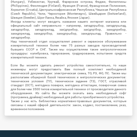
(Hungary), Узбекистан, Уругвай, Фарерские острова, Фиджи, Филиппины
(Philippines), Финляндия (Finland), Франция (France), Французская Полинезия,
Хорватия (Croatia), Центральноафриканская Республика, Чешская Республика
(Czech Republic), Чили, Черногория (Montenegro), Швейцария (Switzerland),
Швеция (Sweden), Шри-Ланка, Ямайка, Япония (Japan).
Иногда клиенты могут вводить название нашего интернет магазина или
официальный сайт неправильно - например, западпрыбор, западпрылад,
западпрібор, западприлад, західприбор, західпрібор, захидприбор,
захидприлад, захидпрібор, захидпрыбор, захидпрылад. Правильно -
западприбор.
Наш технический отдел осуществляет ремонт и сервисное обслуживание
измерительной техники более чем 75 разных заводов производителей
бывшего СССР и СНГ. Также мы осуществляем такие метрологические
процедуры: калибровка, тарирование, градуирование, испытание средств
измерительной техники.
Если Вы можете сделать ремонт устройства самостоятельно, то наши
инженеры могут предоставить Вам полный комплект необходимой
технической документации: электрическая схема, ТО, РЭ, ФО, ПС. Также мы
располагаем обширной базой технических и метрологических документов:
технические условия (ТУ), техническое задание (ТЗ), ГОСТ, отраслевой
стандарт (ОСТ), методика поверки, методика аттестации, поверочная схема
для более чем 3500 типов измерительной техники от производителя данного
оборудования. Из сайта Вы можете скачать весь необходимый софт
(программа, драйвер) необходимый для работы приобретенного устройства.
Также у нас есть библиотека нормативно-правовых документов, которые
связаны с нашей сферой деятельности: закон, кодекс, постановление, указ,
временное положение.