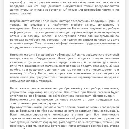
сервиса) у товара, представленного на нашем сайте, меньшая цена, то мы
продадим Вам его еще дешевле! Покупателям также предоставляется
дополнительная скидка за оставленный отзыв или фотографии применения
наших товаров.
В прайс-листе указана не вся номенклатура предлагаемой продукции. Цены на
товары, не вошедшие в прайс-лист можете узнать, связавшись с
менеджерами. Также у наших менеджеров Вы можете получить подробную
информацию о том, как дешево и выгодно купить измерительные приборы
оптом и в розницу. Телефон и электронная почта для консультаций по
вопросам приобретения, доставки или получения скидки приведены возле
описания товара. У нас самые квалифицированные сотрудники, качественное
оборудование и выгодная цена.
Интернет магазин Западприбор - официальный дилер заводов изготовителей
измерительного оборудования. Наша цель - продажа товаров высокого
качества с лучшими ценовыми предложениями и сервисом для наших
клиентов. Наш интернет магазинможет не только продать необходимый Вам
прибор, но и предложить дополнительные услуги по его поверке, ремонту и
монтажу. Чтобы у Вас остались приятные впечатления после покупки на
нашем сайте, мы предусмотрели специальные гарантированные подарки к
самым популярным товарам.
Вы можете оставить отзывы на приобретенный у нас прибор, измеритель,
устройство, индикатор или изделие. Ваш отзыв при Вашем согласии будет
опубликован на официальном сайте без указания контактной информации.
Интернет-магазин принимаем активное участие в таких процедурах как
электронные торги, тендер, аукцион.
При отсутствии на официальном сайте в техническом описании необходимой
Вам информации о приборе Вы всегда можете обратиться к нам за помощью.
Наши квалифицированные менеджеры уточнят для Вас технические
характеристики на прибор из его технической документации: инструкция по
эксплуатации, паспорт, формуляр, руководство по эксплуатации, схемы. При
необходимости мы сделаем фотографии интересующего вас прибора, стенда