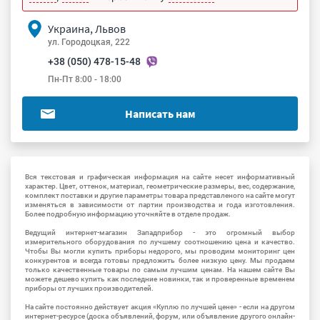
Украина, Львов
ул. Городоцкая, 222
+38 (050) 478-15-48
Пн-Пт 8:00 - 18:00
Написать нам
Вся текстовая и графическая информация на сайте несет информативный
характер. Цвет, оттенок, материал, геометрические размеры, вес, содержание,
комплект поставки и другие параметры товара представленого на сайте могут
изменяться в зависимости от партии производства и года изготовления.
Более подробную информацию уточняйте в отделе продаж.
Ведущий интернет-магазин Западприбор - это огромный выбор
измерительного оборудования по лучшему соотношению цена и качество.
Чтобы Вы могли купить приборы недорого, мы проводим мониторинг цен
конкурентов и всегда готовы предложить более низкую цену. Мы продаем
только качественные товары по самым лучшим ценам. На нашем сайте Вы
можете дешево купить как последние новинки, так и проверенные временем
приборы от лучших производителей.
На сайте постоянно действует акция «Куплю по лучшей цене» - если на другом
интернет-ресурсе (доска объявлений, форум, или объявление другого онлайн-