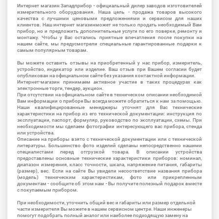
Интернет магазин Западприбор - официальный дилер заводов изготовителей
измерительного оборудования. Наша цель - продажа товаров высокого
качества с лучшими ценовыми предложениями и сервисом для наших
клиентов. Наш интернет магазинможет не только продать необходимый Вам
прибор, но и предложить дополнительные услуги по его поверке, ремонту и
монтажу. Чтобы у Вас остались приятные впечатления после покупки на
нашем сайте, мы предусмотрели специальные гарантированные подарки к
самым популярным товарам.
Вы можете оставить отзывы на приобретенный у нас прибор, измеритель,
устройство, индикатор или изделие. Ваш отзыв при Вашем согласии будет
опубликован на официальном сайте без указания контактной информации.
Интернет-магазин принимаем активное участие в таких процедурах как
электронные торги, тендер, аукцион.
При отсутствии на официальном сайте в техническом описании необходимой
Вам информации о приборе Вы всегда можете обратиться к нам за помощью.
Наши квалифицированные менеджеры уточнят для Вас технические
характеристики на прибор из его технической документации: инструкция по
эксплуатации, паспорт, формуляр, руководство по эксплуатации, схемы. При
необходимости мы сделаем фотографии интересующего вас прибора, стенда
или устройства.
Описание на приборы взято с технической документации или с технической
литературы. Большинство фото изделий сделаны непосредственно нашими
специалистами перед отгрузкой товара. В описании устройства
предоставлены основные технические характеристики приборов: номинал,
диапазон измерения, класс точности, шкала, напряжение питания, габариты
(размер), вес. Если на сайте Вы увидели несоответствие названия прибора
(модель) техническим характеристикам, фото или прикрепленным
документам - сообщите об этом нам - Вы получите полезный подарок вместе
с покупаемым прибором.
При необходимости, уточнить общий вес и габариты или размер отдельной
части измерителя Вы можете в нашем сервисном центре. Наши инженеры
помогут подобрать полный аналог или наиболее подходящую замену на