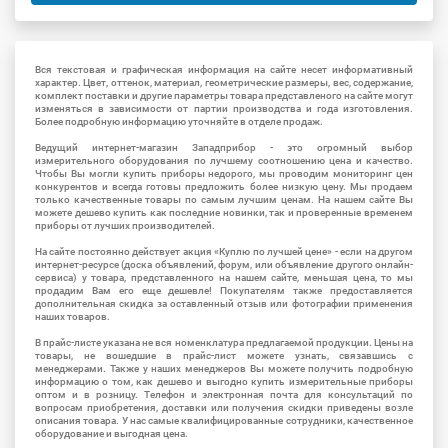
Вся текстовая и графическая информация на сайте несет информативный
характер. Цвет, оттенок, материал, геометрические размеры, вес, содержание,
комплект поставки и другие параметры товара представленого на сайте могут
изменяться в зависимости от партии производства и года изготовления.
Более подробную информацию уточняйте в отделе продаж.
Ведущий интернет-магазин Западприбор - это огромный выбор
измерительного оборудования по лучшему соотношению цена и качество.
Чтобы Вы могли купить приборы недорого, мы проводим мониторинг цен
конкурентов и всегда готовы предложить более низкую цену. Мы продаем
только качественные товары по самым лучшим ценам. На нашем сайте Вы
можете дешево купить как последние новинки, так и проверенные временем
приборы от лучших производителей.
На сайте постоянно действует акция «Куплю по лучшей цене» - если на другом
интернет-ресурсе (доска объявлений, форум, или объявление другого онлайн-
сервиса) у товара, представленного на нашем сайте, меньшая цена, то мы
продадим Вам его еще дешевле! Покупателям также предоставляется
дополнительная скидка за оставленный отзыв или фотографии применения
наших товаров.
В прайс-листе указана не вся номенклатура предлагаемой продукции. Цены на
товары, не вошедшие в прайс-лист можете узнать, связавшись с
менеджерами. Также у наших менеджеров Вы можете получить подробную
информацию о том, как дешево и выгодно купить измерительные приборы
оптом и в розницу. Телефон и электронная почта для консультаций по
вопросам приобретения, доставки или получения скидки приведены возле
описания товара. У нас самые квалифицированные сотрудники, качественное
оборудование и выгодная цена.