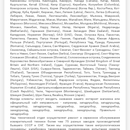
Каймановы острова, Камбоджа, Камерун, Канада (Canada), Катар, Кения,
Кыргызстан, Китай (China), Кипр (Cyprus), Кирибати, Колумбия (Colombia),
Коморские острова, Конго, Корея (Республика) (Korea Rep.), Коста-Рика, Кот-
д'Ивуар, Куба, Кувейт, Кюрасао, Лаос, Латвия (Latvia), Лесото, Литва (Lithuania),
Либерия, Ливан, Ливия, Лихтенштейн, Люксембург, Мьянма, Маврикий,
Мавритания, Мадагаскар, Макао, Малави, Малайзия, Мали, Мальдивы, Мальта,
Марокко (Morocco), Мексика (Mexico), Мозамбик, Молдова (Moldova), Монако,
Монако, Намибия, Науру, Непал, Нигер, Нигерия (Nigeria), Нидерланды
(Netherlands), Германия (Germany), Новая Зеландия (New Zealand), Новая
Каледония, Норвегия (Norway), ОАЭ (UAE), Оман, Острова Кука, Пакистан,
Палестина, Панама, Папуа Новая Гвинея, Парагвай, Перу, Южная Африка,
Польша (Poland), Португалия (Portugal), Республика Чад, Руанда, Румыния
(Romania), Сальвадор, Самоа, Сан-Марино, Саудовская Аравия (Saudi Arabia),
Свазиленд, Сейшельские острова, Сенегал, Сент-Винсент и Гренадины, Сент-
Китс и Невис, Сент-Люсия, Сербия (Serbia), Сингапур (Singapore), Синт-Мартен,
Словакия (Slovakia), Словения (Slovenia), Соломоновые острова, Соединенное
Королевство Великобритании и Северной Ирландии (United Kingdom of Great
Britain and Northern Ireland), Судан, Суринам, Восточный Тимор (Тимор-
Лешти), США (USA), Сьерра-Леоне, Таджикистан, Тайвань (Taiwan), Таиланд
(Thailand), Танзания (Объединенная Республика), Того, Тонга, Тринидад и
Тобаго, Тувалу, Тунис (Tunisia), Турция (Turkey), Туркменистан, Уганда, Венгрия
(Hungary), Узбекистан, Уругвай, Фарерские острова, Фиджи, Филиппины
(Philippines), Финляндия (Finland), Франция (France), Французская Полинезия,
Хорватия (Croatia), Центральноафриканская Республика, Чешская Республика
(Czech Republic), Чили, Черногория (Montenegro), Швейцария (Switzerland),
Швеция (Sweden), Шри-Ланка, Ямайка, Япония (Japan).
Иногда клиенты могут вводить название нашего интернет магазина или
официальный сайт неправильно - например, западпрыбор, западпрылад,
западпрібор, западприлад, західприбор, західпрібор, захидприбор,
захидприлад, захидпрібор, захидпрыбор, захидпрылад. Правильно -
западприбор.
Наш технический отдел осуществляет ремонт и сервисное обслуживание
измерительной техники более чем 75 разных заводов производителей
бывшего СССР и СНГ. Также мы осуществляем такие метрологические
процедуры: калибровка, тарирование, градуирование, испытание средств