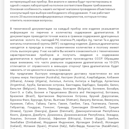
интересующий вас прибор. Все аналоги и замена будут протестированы в
одной с наших лабораторий на полное соответствие Вашим требованиям.
Основная особенность нашего интернет магазина проведение объективных
консультаций при выборе необходимого оборудования. У нас работают
около 20 высококвалифицированных специалистов, которые готовы
ответить на все ваши вопросы.
В технической документации на каждый прибор или изделие указывается
информация по перечню и количеству содержания драгметаллов. В
документации приводится точная масса в граммах содержания драгоценных
металлов: золото Au, палладий Pd, платина Pt, серебро Ag, тантал Ta и другие
металлы платиновой группы (МПГ) на единицу изделия. Данные драгметаллы
находятся в природе в очень ограниченном количестве и поэтому имеют
столь высокую цену. У нас на сайте Вы можете ознакомиться с техническими
характеристиками приборов и получить сведения о содержании
драгметаллов в приборах и радиодеталях производства СССР. Обращаем
ваше внимание, что часто реальное содержание драгметаллов на 10-25%
отличается от справочного в меньшую сторону! Цена драгметаллов будет
зависить от их ценности и массы в граммах.
Мы предлагаем быструю международную доставку практически во все
страны мира: Австралия (Australia), Австрия (Austria), Азербайджан, Албания
(Albania), Алжир (Algeria), Ангилья, Ангола, Антигуа и Барбуда, Аргентина
(Argentina), Аруба, Багамские острова, Бангладеш, Барбадос, Бахрейн, Белиз,
Бельгия (Belgium), Бенин, Бермуды, Болгария (Bulgaria), Боливия, Бонайре,
Синт-Э. и Саба, Босния и Герцеговина (Bosnia and Herzegovina), Ботсвана,
Бразилия (Brazil), Британские Виргинские Острова, Бруней Даруссалам,
Буркина Фасо, Бурунди, Бутан, Вьетнам (Vietnam), Вануату, Ватикан, Венесуэла,
Армения, Габон, Гайана, Гаити, Гамия, Гамбия, Гана, Гватемала, Гвинея,
Гибралтар, Гондурас, Гонконг, Гренада, Гренландия (Greenland), Греция
(Greece), Грузия (Georgia), Дания (Denmark), Демократическая Республика
Конго, Джерси, Джибути, Доминика, Доминиканская Республика, Эквадор,
Эсватин, Эстония (Estonia), Эфиопия (Ethiopia), Египет (Egypt), Замбия,
Зимбабве (Zimbabwe), Иордания Индонезия, Ирландия (Ireland), Исландия
(Iceland), Испания (Spain), Италия (Italy), Кабо-Верде, Казахстан (Kazakhstan),