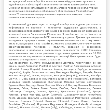
интересующий вас прибор. Все аналоги и замена будут протестированы в
одной с наших лабораторий на полное соответствие Вашим требованиям.
Основная особенность нашего интернет магазина проведение объективных
консультаций при выборе необходимого оборудования. У нас работают
около 20 высококвалифицированных специалистов, которые готовы
ответить на все ваши вопросы.
В технической документации на каждый прибор или изделие указывается
информация по перечню и количеству содержания драгметаллов. В
документации приводится точная масса в граммах содержания драгоценных
металлов: золото Au, палладий Pd, платина Pt, серебро Ag, тантал Ta и другие
металлы платиновой группы (МПГ) на единицу изделия. Данные драгметаллы
находятся в природе в очень ограниченном количестве и поэтому имеют
столь высокую цену. У нас на сайте Вы можете ознакомиться с техническими
характеристиками приборов и получить сведения о содержании
драгметаллов в приборах и радиодеталях производства СССР. Обращаем
ваше внимание, что часто реальное содержание драгметаллов на 10-25%
отличается от справочного в меньшую сторону! Цена драгметаллов будет
зависить от их ценности и массы в граммах.
Мы предлагаем быструю международную доставку практически во все
страны мира: Австралия (Australia), Австрия (Austria), Азербайджан, Албания
(Albania), Алжир (Algeria), Ангилья, Ангола, Антигуа и Барбуда, Аргентина
(Argentina), Аруба, Багамские острова, Бангладеш, Барбадос, Бахрейн, Белиз,
Бельгия (Belgium), Бенин, Бермуды, Болгария (Bulgaria), Боливия, Бонайре,
Синт-Э. и Саба, Босния и Герцеговина (Bosnia and Herzegovina), Ботсвана,
Бразилия (Brazil), Британские Виргинские Острова, Бруней Даруссалам,
Буркина Фасо, Бурунди, Бутан, Вьетнам (Vietnam), Вануату, Ватикан, Венесуэла,
Армения, Габон, Гайана, Гаити, Гамия, Гамбия, Гана, Гватемала, Гвинея,
Гибралтар, Гондурас, Гонконг, Гренада, Гренландия (Greenland), Греция
(Greece), Грузия (Georgia), Дания (Denmark), Демократическая Республика
Конго, Джерси, Джибути, Доминика, Доминиканская Республика, Эквадор,
Эсватин, Эстония (Estonia), Эфиопия (Ethiopia), Египет (Egypt), Замбия,
Зимбабве (Zimbabwe), Иордания Индонезия, Ирландия (Ireland), Исландия
(Iceland), Испания (Spain), Италия (Italy), Кабо-Верде, Казахстан (Kazakhstan),