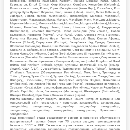
Каймановы острова, Камбоджа, Камерун, Канада (Canada), Катар, Кения,
Кыргызстан, Китай (China), Кипр (Cyprus), Кирибати, Колумбия (Colombia),
Коморские острова, Конго, Корея (Республика) (Korea Rep.), Коста-Рика, Кот-
д'Ивуар, Куба, Кувейт, Кюрасао, Лаос, Латвия (Latvia), Лесото, Литва (Lithuania),
Либерия, Ливан, Ливия, Лихтенштейн, Люксембург, Мьянма, Маврикий,
Мавритания, Мадагаскар, Макао, Малави, Малайзия, Мали, Мальдивы, Мальта,
Марокко (Morocco), Мексика (Mexico), Мозамбик, Молдова (Moldova), Монако,
Монако, Намибия, Науру, Непал, Нигер, Нигерия (Nigeria), Нидерланды
(Netherlands), Германия (Germany), Новая Зеландия (New Zealand), Новая
Каледония, Норвегия (Norway), ОАЭ (UAE), Оман, Острова Кука, Пакистан,
Палестина, Панама, Папуа Новая Гвинея, Парагвай, Перу, Южная Африка,
Польша (Poland), Португалия (Portugal), Республика Чад, Руанда, Румыния
(Romania), Сальвадор, Самоа, Сан-Марино, Саудовская Аравия (Saudi Arabia),
Свазиленд, Сейшельские острова, Сенегал, Сент-Винсент и Гренадины, Сент-
Китс и Невис, Сент-Люсия, Сербия (Serbia), Сингапур (Singapore), Синт-Мартен,
Словакия (Slovakia), Словения (Slovenia), Соломоновые острова, Соединенное
Королевство Великобритании и Северной Ирландии (United Kingdom of Great
Britain and Northern Ireland), Судан, Суринам, Восточный Тимор (Тимор-
Лешти), США (USA), Сьерра-Леоне, Таджикистан, Тайвань (Taiwan), Таиланд
(Thailand), Танзания (Объединенная Республика), Того, Тонга, Тринидад и
Тобаго, Тувалу, Тунис (Tunisia), Турция (Turkey), Туркменистан, Уганда, Венгрия
(Hungary), Узбекистан, Уругвай, Фарерские острова, Фиджи, Филиппины
(Philippines), Финляндия (Finland), Франция (France), Французская Полинезия,
Хорватия (Croatia), Центральноафриканская Республика, Чешская Республика
(Czech Republic), Чили, Черногория (Montenegro), Швейцария (Switzerland),
Швеция (Sweden), Шри-Ланка, Ямайка, Япония (Japan).
Иногда клиенты могут вводить название нашего интернет магазина или
официальный сайт неправильно - например, западпрыбор, западпрылад,
западпрібор, западприлад, західприбор, західпрібор, захидприбор,
захидприлад, захидпрібор, захидпрыбор, захидпрылад. Правильно -
западприбор.
Наш технический отдел осуществляет ремонт и сервисное обслуживание
измерительной техники более чем 75 разных заводов производителей
бывшего СССР и СНГ. Также мы осуществляем такие метрологические
процедуры: калибровка, тарирование, градуирование, испытание средств