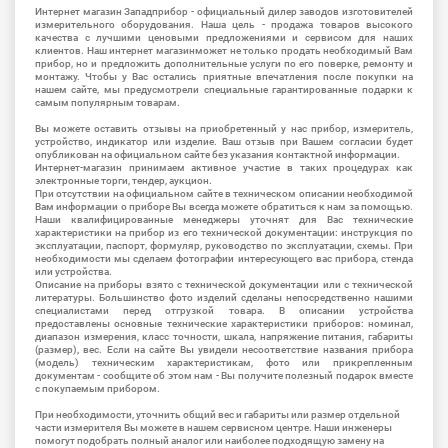
Интернет магазин Западприбор - официальный дилер заводов изготовителей
измерительного оборудования. Наша цель - продажа товаров высокого
качества с лучшими ценовыми предложениями и сервисом для наших
клиентов. Наш интернет магазинможет не только продать необходимый Вам
прибор, но и предложить дополнительные услуги по его поверке, ремонту и
монтажу. Чтобы у Вас остались приятные впечатления после покупки на
нашем сайте, мы предусмотрели специальные гарантированные подарки к
самым популярным товарам.
Вы можете оставить отзывы на приобретенный у нас прибор, измеритель,
устройство, индикатор или изделие. Ваш отзыв при Вашем согласии будет
опубликован на официальном сайте без указания контактной информации.
Интернет-магазин принимаем активное участие в таких процедурах как
электронные торги, тендер, аукцион.
При отсутствии на официальном сайте в техническом описании необходимой
Вам информации о приборе Вы всегда можете обратиться к нам за помощью.
Наши квалифицированные менеджеры уточнят для Вас технические
характеристики на прибор из его технической документации: инструкция по
эксплуатации, паспорт, формуляр, руководство по эксплуатации, схемы. При
необходимости мы сделаем фотографии интересующего вас прибора, стенда
или устройства.
Описание на приборы взято с технической документации или с технической
литературы. Большинство фото изделий сделаны непосредственно нашими
специалистами перед отгрузкой товара. В описании устройства
предоставлены основные технические характеристики приборов: номинал,
диапазон измерения, класс точности, шкала, напряжение питания, габариты
(размер), вес. Если на сайте Вы увидели несоответствие названия прибора
(модель) техническим характеристикам, фото или прикрепленным
документам - сообщите об этом нам - Вы получите полезный подарок вместе
с покупаемым прибором.
При необходимости, уточнить общий вес и габариты или размер отдельной
части измерителя Вы можете в нашем сервисном центре. Наши инженеры
помогут подобрать полный аналог или наиболее подходящую замену на