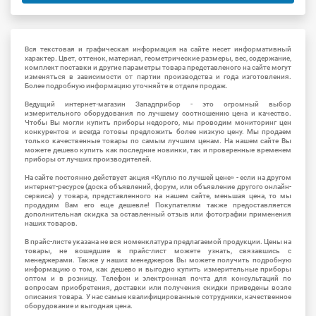
Вся текстовая и графическая информация на сайте несет информативный
характер. Цвет, оттенок, материал, геометрические размеры, вес, содержание,
комплект поставки и другие параметры товара представленого на сайте могут
изменяться в зависимости от партии производства и года изготовления.
Более подробную информацию уточняйте в отделе продаж.
Ведущий интернет-магазин Западприбор - это огромный выбор
измерительного оборудования по лучшему соотношению цена и качество.
Чтобы Вы могли купить приборы недорого, мы проводим мониторинг цен
конкурентов и всегда готовы предложить более низкую цену. Мы продаем
только качественные товары по самым лучшим ценам. На нашем сайте Вы
можете дешево купить как последние новинки, так и проверенные временем
приборы от лучших производителей.
На сайте постоянно действует акция «Куплю по лучшей цене» - если на другом
интернет-ресурсе (доска объявлений, форум, или объявление другого онлайн-
сервиса) у товара, представленного на нашем сайте, меньшая цена, то мы
продадим Вам его еще дешевле! Покупателям также предоставляется
дополнительная скидка за оставленный отзыв или фотографии применения
наших товаров.
В прайс-листе указана не вся номенклатура предлагаемой продукции. Цены на
товары, не вошедшие в прайс-лист можете узнать, связавшись с
менеджерами. Также у наших менеджеров Вы можете получить подробную
информацию о том, как дешево и выгодно купить измерительные приборы
оптом и в розницу. Телефон и электронная почта для консультаций по
вопросам приобретения, доставки или получения скидки приведены возле
описания товара. У нас самые квалифицированные сотрудники, качественное
оборудование и выгодная цена.