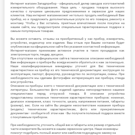
Интернет магазин Западприбор - официальный дилер заводов изготовителей
измерительного оборудования. Наша цель - продажа товаров высокого
качества с лучшими ценовыми предложениями и сервисом для наших
клиентов. Наш интернет магазинможет не только продать необходимый Вам
прибор, но и предложить дополнительные услуги по его поверке, ремонту и
монтажу. Чтобы у Вас остались приятные впечатления после покупки на
нашем сайте, мы предусмотрели специальные гарантированные подарки к
самым популярным товарам.
Вы можете оставить отзывы на приобретенный у нас прибор, измеритель,
устройство, индикатор или изделие. Ваш отзыв при Вашем согласии будет
опубликован на официальном сайте без указания контактной информации.
Интернет-магазин принимаем активное участие в таких процедурах как
электронные торги, тендер, аукцион.
При отсутствии на официальном сайте в техническом описании необходимой
Вам информации о приборе Вы всегда можете обратиться к нам за помощью.
Наши квалифицированные менеджеры уточнят для Вас технические
характеристики на прибор из его технической документации: инструкция по
эксплуатации, паспорт, формуляр, руководство по эксплуатации, схемы. При
необходимости мы сделаем фотографии интересующего вас прибора, стенда
или устройства.
Описание на приборы взято с технической документации или с технической
литературы. Большинство фото изделий сделаны непосредственно нашими
специалистами перед отгрузкой товара. В описании устройства
предоставлены основные технические характеристики приборов: номинал,
диапазон измерения, класс точности, шкала, напряжение питания, габариты
(размер), вес. Если на сайте Вы увидели несоответствие названия прибора
(модель) техническим характеристикам, фото или прикрепленным
документам - сообщите об этом нам - Вы получите полезный подарок вместе
с покупаемым прибором.
При необходимости, уточнить общий вес и габариты или размер отдельной
части измерителя Вы можете в нашем сервисном центре. Наши инженеры
помогут подобрать полный аналог или наиболее подходящую замену на