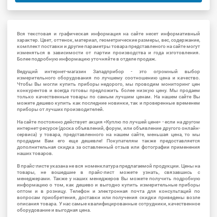
Вся текстовая и графическая информация на сайте несет информативный
характер. Цвет, оттенок, материал, геометрические размеры, вес, содержание,
комплект поставки и другие параметры товара представленого на сайте могут
изменяться в зависимости от партии производства и года изготовления.
Более подробную информацию уточняйте в отделе продаж.
Ведущий интернет-магазин Западприбор - это огромный выбор
измерительного оборудования по лучшему соотношению цена и качество.
Чтобы Вы могли купить приборы недорого, мы проводим мониторинг цен
конкурентов и всегда готовы предложить более низкую цену. Мы продаем
только качественные товары по самым лучшим ценам. На нашем сайте Вы
можете дешево купить как последние новинки, так и проверенные временем
приборы от лучших производителей.
На сайте постоянно действует акция «Куплю по лучшей цене» - если на другом
интернет-ресурсе (доска объявлений, форум, или объявление другого онлайн-
сервиса) у товара, представленного на нашем сайте, меньшая цена, то мы
продадим Вам его еще дешевле! Покупателям также предоставляется
дополнительная скидка за оставленный отзыв или фотографии применения
наших товаров.
В прайс-листе указана не вся номенклатура предлагаемой продукции. Цены на
товары, не вошедшие в прайс-лист можете узнать, связавшись с
менеджерами. Также у наших менеджеров Вы можете получить подробную
информацию о том, как дешево и выгодно купить измерительные приборы
оптом и в розницу. Телефон и электронная почта для консультаций по
вопросам приобретения, доставки или получения скидки приведены возле
описания товара. У нас самые квалифицированные сотрудники, качественное
оборудование и выгодная цена.