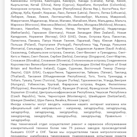
Каймановы острова, Камбоджа, Камерун, Канада (Canada), Катар, Кения,
Кыргызстан, Китай (China), Кипр (Cyprus), Кирибати, Колумбия (Colombia),
Коморские острова, Конго, Корея (Республика) (Korea Rep.), Коста-Рика, Кот-
д'Ивуар, Куба, Кувейт, Кюрасао, Лаос, Латвия (Latvia), Лесото, Литва (Lithuania),
Либерия, Ливан, Ливия, Лихтенштейн, Люксембург, Мьянма, Маврикий,
Мавритания, Мадагаскар, Макао, Малави, Малайзия, Мали, Мальдивы, Мальта,
Марокко (Morocco), Мексика (Mexico), Мозамбик, Молдова (Moldova), Монако,
Монако, Намибия, Науру, Непал, Нигер, Нигерия (Nigeria), Нидерланды
(Netherlands), Германия (Germany), Новая Зеландия (New Zealand), Новая
Каледония, Норвегия (Norway), ОАЭ (UAE), Оман, Острова Кука, Пакистан,
Палестина, Панама, Папуа Новая Гвинея, Парагвай, Перу, Южная Африка,
Польша (Poland), Португалия (Portugal), Республика Чад, Руанда, Румыния
(Romania), Сальвадор, Самоа, Сан-Марино, Саудовская Аравия (Saudi Arabia),
Свазиленд, Сейшельские острова, Сенегал, Сент-Винсент и Гренадины, Сент-
Китс и Невис, Сент-Люсия, Сербия (Serbia), Сингапур (Singapore), Синт-Мартен,
Словакия (Slovakia), Словения (Slovenia), Соломоновые острова, Соединенное
Королевство Великобритании и Северной Ирландии (United Kingdom of Great
Britain and Northern Ireland), Судан, Суринам, Восточный Тимор (Тимор-
Лешти), США (USA), Сьерра-Леоне, Таджикистан, Тайвань (Taiwan), Таиланд
(Thailand), Танзания (Объединенная Республика), Того, Тонга, Тринидад и
Тобаго, Тувалу, Тунис (Tunisia), Турция (Turkey), Туркменистан, Уганда, Венгрия
(Hungary), Узбекистан, Уругвай, Фарерские острова, Фиджи, Филиппины
(Philippines), Финляндия (Finland), Франция (France), Французская Полинезия,
Хорватия (Croatia), Центральноафриканская Республика, Чешская Республика
(Czech Republic), Чили, Черногория (Montenegro), Швейцария (Switzerland),
Швеция (Sweden), Шри-Ланка, Ямайка, Япония (Japan).
Иногда клиенты могут вводить название нашего интернет магазина или
официальный сайт неправильно - например, западпрыбор, западпрылад,
западпрібор, западприлад, західприбор, західпрібор, захидприбор,
захидприлад, захидпрібор, захидпрыбор, захидпрылад. Правильно -
западприбор.
Наш технический отдел осуществляет ремонт и сервисное обслуживание
измерительной техники более чем 75 разных заводов производителей
бывшего СССР и СНГ. Также мы осуществляем такие метрологические
процедуры: калибровка, тарирование, градуирование, испытание средств