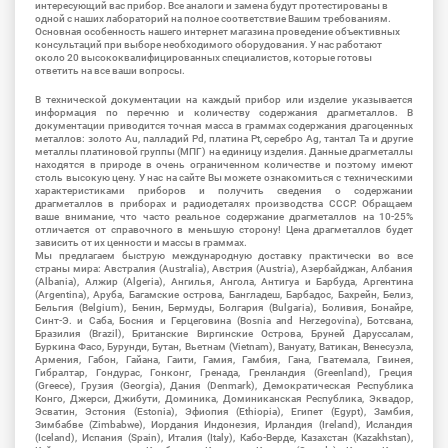
интересующий вас прибор. Все аналоги и замена будут протестированы в
одной с наших лабораторий на полное соответствие Вашим требованиям.
Основная особенность нашего интернет магазина проведение объективных
консультаций при выборе необходимого оборудования. У нас работают
около 20 высококвалифицированных специалистов, которые готовы
ответить на все ваши вопросы.
В технической документации на каждый прибор или изделие указывается
информация по перечню и количеству содержания драгметаллов. В
документации приводится точная масса в граммах содержания драгоценных
металлов: золото Au, палладий Pd, платина Pt, серебро Ag, тантал Ta и другие
металлы платиновой группы (МПГ) на единицу изделия. Данные драгметаллы
находятся в природе в очень ограниченном количестве и поэтому имеют
столь высокую цену. У нас на сайте Вы можете ознакомиться с техническими
характеристиками приборов и получить сведения о содержании
драгметаллов в приборах и радиодеталях производства СССР. Обращаем
ваше внимание, что часто реальное содержание драгметаллов на 10-25%
отличается от справочного в меньшую сторону! Цена драгметаллов будет
зависить от их ценности и массы в граммах.
Мы предлагаем быструю международную доставку практически во все
страны мира: Австралия (Australia), Австрия (Austria), Азербайджан, Албания
(Albania), Алжир (Algeria), Ангилья, Ангола, Антигуа и Барбуда, Аргентина
(Argentina), Аруба, Багамские острова, Бангладеш, Барбадос, Бахрейн, Белиз,
Бельгия (Belgium), Бенин, Бермуды, Болгария (Bulgaria), Боливия, Бонайре,
Синт-Э. и Саба, Босния и Герцеговина (Bosnia and Herzegovina), Ботсвана,
Бразилия (Brazil), Британские Виргинские Острова, Бруней Даруссалам,
Буркина Фасо, Бурунди, Бутан, Вьетнам (Vietnam), Вануату, Ватикан, Венесуэла,
Армения, Габон, Гайана, Гаити, Гамия, Гамбия, Гана, Гватемала, Гвинея,
Гибралтар, Гондурас, Гонконг, Гренада, Гренландия (Greenland), Греция
(Greece), Грузия (Georgia), Дания (Denmark), Демократическая Республика
Конго, Джерси, Джибути, Доминика, Доминиканская Республика, Эквадор,
Эсватин, Эстония (Estonia), Эфиопия (Ethiopia), Египет (Egypt), Замбия,
Зимбабве (Zimbabwe), Иордания Индонезия, Ирландия (Ireland), Исландия
(Iceland), Испания (Spain), Италия (Italy), Кабо-Верде, Казахстан (Kazakhstan),