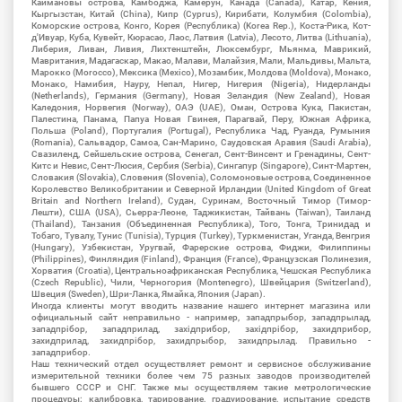
Каймановы острова, Камбоджа, Камерун, Канада (Canada), Катар, Кения,
Кыргызстан, Китай (China), Кипр (Cyprus), Кирибати, Колумбия (Colombia),
Коморские острова, Конго, Корея (Республика) (Korea Rep.), Коста-Рика, Кот-
д'Ивуар, Куба, Кувейт, Кюрасао, Лаос, Латвия (Latvia), Лесото, Литва (Lithuania),
Либерия, Ливан, Ливия, Лихтенштейн, Люксембург, Мьянма, Маврикий,
Мавритания, Мадагаскар, Макао, Малави, Малайзия, Мали, Мальдивы, Мальта,
Марокко (Morocco), Мексика (Mexico), Мозамбик, Молдова (Moldova), Монако,
Монако, Намибия, Науру, Непал, Нигер, Нигерия (Nigeria), Нидерланды
(Netherlands), Германия (Germany), Новая Зеландия (New Zealand), Новая
Каледония, Норвегия (Norway), ОАЭ (UAE), Оман, Острова Кука, Пакистан,
Палестина, Панама, Папуа Новая Гвинея, Парагвай, Перу, Южная Африка,
Польша (Poland), Португалия (Portugal), Республика Чад, Руанда, Румыния
(Romania), Сальвадор, Самоа, Сан-Марино, Саудовская Аравия (Saudi Arabia),
Свазиленд, Сейшельские острова, Сенегал, Сент-Винсент и Гренадины, Сент-
Китс и Невис, Сент-Люсия, Сербия (Serbia), Сингапур (Singapore), Синт-Мартен,
Словакия (Slovakia), Словения (Slovenia), Соломоновые острова, Соединенное
Королевство Великобритании и Северной Ирландии (United Kingdom of Great
Britain and Northern Ireland), Судан, Суринам, Восточный Тимор (Тимор-
Лешти), США (USA), Сьерра-Леоне, Таджикистан, Тайвань (Taiwan), Таиланд
(Thailand), Танзания (Объединенная Республика), Того, Тонга, Тринидад и
Тобаго, Тувалу, Тунис (Tunisia), Турция (Turkey), Туркменистан, Уганда, Венгрия
(Hungary), Узбекистан, Уругвай, Фарерские острова, Фиджи, Филиппины
(Philippines), Финляндия (Finland), Франция (France), Французская Полинезия,
Хорватия (Croatia), Центральноафриканская Республика, Чешская Республика
(Czech Republic), Чили, Черногория (Montenegro), Швейцария (Switzerland),
Швеция (Sweden), Шри-Ланка, Ямайка, Япония (Japan).
Иногда клиенты могут вводить название нашего интернет магазина или
официальный сайт неправильно - например, западпрыбор, западпрылад,
западпрібор, западприлад, західприбор, західпрібор, захидприбор,
захидприлад, захидпрібор, захидпрыбор, захидпрылад. Правильно -
западприбор.
Наш технический отдел осуществляет ремонт и сервисное обслуживание
измерительной техники более чем 75 разных заводов производителей
бывшего СССР и СНГ. Также мы осуществляем такие метрологические
процедуры: калибровка, тарирование, градуирование, испытание средств