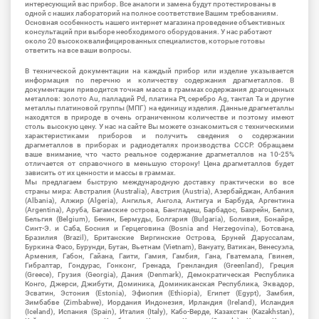
интересующий вас прибор. Все аналоги и замена будут протестированы в
одной с наших лабораторий на полное соответствие Вашим требованиям.
Основная особенность нашего интернет магазина проведение объективных
консультаций при выборе необходимого оборудования. У нас работают
около 20 высококвалифицированных специалистов, которые готовы
ответить на все ваши вопросы.
В технической документации на каждый прибор или изделие указывается
информация по перечню и количеству содержания драгметаллов. В
документации приводится точная масса в граммах содержания драгоценных
металлов: золото Au, палладий Pd, платина Pt, серебро Ag, тантал Ta и другие
металлы платиновой группы (МПГ) на единицу изделия. Данные драгметаллы
находятся в природе в очень ограниченном количестве и поэтому имеют
столь высокую цену. У нас на сайте Вы можете ознакомиться с техническими
характеристиками приборов и получить сведения о содержании
драгметаллов в приборах и радиодеталях производства СССР. Обращаем
ваше внимание, что часто реальное содержание драгметаллов на 10-25%
отличается от справочного в меньшую сторону! Цена драгметаллов будет
зависить от их ценности и массы в граммах.
Мы предлагаем быструю международную доставку практически во все
страны мира: Австралия (Australia), Австрия (Austria), Азербайджан, Албания
(Albania), Алжир (Algeria), Ангилья, Ангола, Антигуа и Барбуда, Аргентина
(Argentina), Аруба, Багамские острова, Бангладеш, Барбадос, Бахрейн, Белиз,
Бельгия (Belgium), Бенин, Бермуды, Болгария (Bulgaria), Боливия, Бонайре,
Синт-Э. и Саба, Босния и Герцеговина (Bosnia and Herzegovina), Ботсвана,
Бразилия (Brazil), Британские Виргинские Острова, Бруней Даруссалам,
Буркина Фасо, Бурунди, Бутан, Вьетнам (Vietnam), Вануату, Ватикан, Венесуэла,
Армения, Габон, Гайана, Гаити, Гамия, Гамбия, Гана, Гватемала, Гвинея,
Гибралтар, Гондурас, Гонконг, Гренада, Гренландия (Greenland), Греция
(Greece), Грузия (Georgia), Дания (Denmark), Демократическая Республика
Конго, Джерси, Джибути, Доминика, Доминиканская Республика, Эквадор,
Эсватин, Эстония (Estonia), Эфиопия (Ethiopia), Египет (Egypt), Замбия,
Зимбабве (Zimbabwe), Иордания Индонезия, Ирландия (Ireland), Исландия
(Iceland), Испания (Spain), Италия (Italy), Кабо-Верде, Казахстан (Kazakhstan),