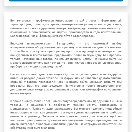
Вся текстовая и графическая информация на сайте несет информативный
характер. Цвет, оттенок, материал, геометрические размеры, вес, содержание,
комплект поставки и другие параметры товара представленого на сайте могут
изменяться в зависимости от партии производства и года изготовления.
Более подробную информацию уточняйте в отделе продаж.
Ведущий интернет-магазин Западприбор - это огромный выбор
измерительного оборудования по лучшему соотношению цена и качество.
Чтобы Вы могли купить приборы недорого, мы проводим мониторинг цен
конкурентов и всегда готовы предложить более низкую цену. Мы продаем
только качественные товары по самым лучшим ценам. На нашем сайте Вы
можете дешево купить как последние новинки, так и проверенные временем
приборы от лучших производителей.
На сайте постоянно действует акция «Куплю по лучшей цене» - если на другом
интернет-ресурсе (доска объявлений, форум, или объявление другого онлайн-
сервиса) у товара, представленного на нашем сайте, меньшая цена, то мы
продадим Вам его еще дешевле! Покупателям также предоставляется
дополнительная скидка за оставленный отзыв или фотографии применения
наших товаров.
В прайс-листе указана не вся номенклатура предлагаемой продукции. Цены на
товары, не вошедшие в прайс-лист можете узнать, связавшись с
менеджерами. Также у наших менеджеров Вы можете получить подробную
информацию о том, как дешево и выгодно купить измерительные приборы
оптом и в розницу. Телефон и электронная почта для консультаций по
вопросам приобретения, доставки или получения скидки приведены возле
описания товара. У нас самые квалифицированные сотрудники, качественное
оборудование и выгодная цена.