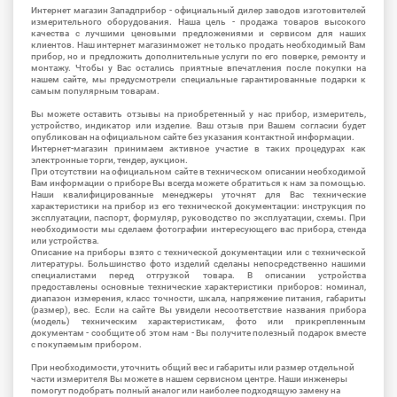
Интернет магазин Западприбор - официальный дилер заводов изготовителей
измерительного оборудования. Наша цель - продажа товаров высокого
качества с лучшими ценовыми предложениями и сервисом для наших
клиентов. Наш интернет магазинможет не только продать необходимый Вам
прибор, но и предложить дополнительные услуги по его поверке, ремонту и
монтажу. Чтобы у Вас остались приятные впечатления после покупки на
нашем сайте, мы предусмотрели специальные гарантированные подарки к
самым популярным товарам.
Вы можете оставить отзывы на приобретенный у нас прибор, измеритель,
устройство, индикатор или изделие. Ваш отзыв при Вашем согласии будет
опубликован на официальном сайте без указания контактной информации.
Интернет-магазин принимаем активное участие в таких процедурах как
электронные торги, тендер, аукцион.
При отсутствии на официальном сайте в техническом описании необходимой
Вам информации о приборе Вы всегда можете обратиться к нам за помощью.
Наши квалифицированные менеджеры уточнят для Вас технические
характеристики на прибор из его технической документации: инструкция по
эксплуатации, паспорт, формуляр, руководство по эксплуатации, схемы. При
необходимости мы сделаем фотографии интересующего вас прибора, стенда
или устройства.
Описание на приборы взято с технической документации или с технической
литературы. Большинство фото изделий сделаны непосредственно нашими
специалистами перед отгрузкой товара. В описании устройства
предоставлены основные технические характеристики приборов: номинал,
диапазон измерения, класс точности, шкала, напряжение питания, габариты
(размер), вес. Если на сайте Вы увидели несоответствие названия прибора
(модель) техническим характеристикам, фото или прикрепленным
документам - сообщите об этом нам - Вы получите полезный подарок вместе
с покупаемым прибором.
При необходимости, уточнить общий вес и габариты или размер отдельной
части измерителя Вы можете в нашем сервисном центре. Наши инженеры
помогут подобрать полный аналог или наиболее подходящую замену на