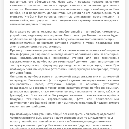
измерительного оборудования. Наша цель - продажа товаров высокого
качества с лучшими ценовыми предложениями и сервисом для наших
клиентов. Наш интернет магазинможет не только продать необходимый Вам
прибор, но и предложить дополнительные услуги по его поверке, ремонту и
монтажу. Чтобы у Вас остались приятные впечатления после покупки на
нашем сайте, мы предусмотрели специальные гарантированные подарки к
самым популярным товарам.
Вы можете оставить отзывы на приобретенный у нас прибор, измеритель,
устройство, индикатор или изделие. Ваш отзыв при Вашем согласии будет
опубликован на официальном сайте без указания контактной информации.
Интернет-магазин принимаем активное участие в таких процедурах как
электронные торги, тендер, аукцион.
При отсутствии на официальном сайте в техническом описании необходимой
Вам информации о приборе Вы всегда можете обратиться к нам за помощью.
Наши квалифицированные менеджеры уточнят для Вас технические
характеристики на прибор из его технической документации: инструкция по
эксплуатации, паспорт, формуляр, руководство по эксплуатации, схемы. При
необходимости мы сделаем фотографии интересующего вас прибора, стенда
или устройства.
Описание на приборы взято с технической документации или с технической
литературы. Большинство фото изделий сделаны непосредственно нашими
специалистами перед отгрузкой товара. В описании устройства
предоставлены основные технические характеристики приборов: номинал,
диапазон измерения, класс точности, шкала, напряжение питания, габариты
(размер), вес. Если на сайте Вы увидели несоответствие названия прибора
(модель) техническим характеристикам, фото или прикрепленным
документам - сообщите об этом нам - Вы получите полезный подарок вместе
с покупаемым прибором.
При необходимости, уточнить общий вес и габариты или размер отдельной
части измерителя Вы можете в нашем сервисном центре. Наши инженеры
помогут подобрать полный аналог или наиболее подходящую замену на
интересующий вас прибор. Все аналоги и замена будут протестированы в
одной с наших лабораторий на полное соответствие Вашим требованиям.