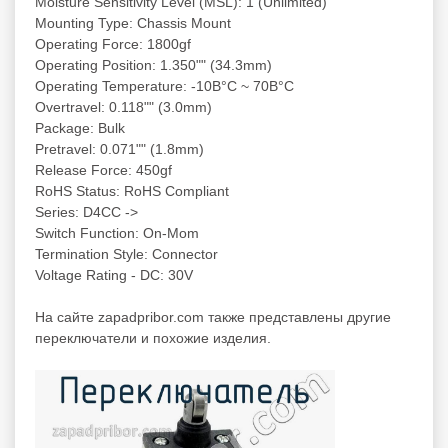
Moisture Sensitivity Level (MSL): 1 (Unlimited)
Mounting Type: Chassis Mount
Operating Force: 1800gf
Operating Position: 1.350"" (34.3mm)
Operating Temperature: -10В°C ~ 70В°C
Overtravel: 0.118"" (3.0mm)
Package: Bulk
Pretravel: 0.071"" (1.8mm)
Release Force: 450gf
RoHS Status: RoHS Compliant
Series: D4CC ->
Switch Function: On-Mom
Termination Style: Connector
Voltage Rating - DC: 30V
На сайте zapadpribor.com также представлены другие
переключатели
и похожие изделия.