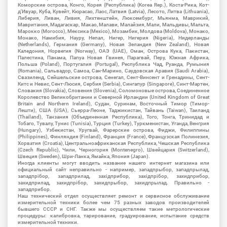
Коморские острова, Конго, Корея (Республика) (Korea Rep.), Коста-Рика, Кот-
д'Ивуар, Куба, Кувейт, Кюрасао, Лаос, Латвия (Latvia), Лесото, Литва (Lithuania),
Либерия, Ливан, Ливия, Лихтенштейн, Люксембург, Мьянма, Маврикий,
Мавритания, Мадагаскар, Макао, Малави, Малайзия, Мали, Мальдивы, Мальта,
Марокко (Morocco), Мексика (Mexico), Мозамбик, Молдова (Moldova), Монако,
Монако, Намибия, Науру, Непал, Нигер, Нигерия (Nigeria), Нидерланды
(Netherlands), Германия (Germany), Новая Зеландия (New Zealand), Новая
Каледония, Норвегия (Norway), ОАЭ (UAE), Оман, Острова Кука, Пакистан,
Палестина, Панама, Папуа Новая Гвинея, Парагвай, Перу, Южная Африка,
Польша (Poland), Португалия (Portugal), Республика Чад, Руанда, Румыния
(Romania), Сальвадор, Самоа, Сан-Марино, Саудовская Аравия (Saudi Arabia),
Свазиленд, Сейшельские острова, Сенегал, Сент-Винсент и Гренадины, Сент-
Китс и Невис, Сент-Люсия, Сербия (Serbia), Сингапур (Singapore), Синт-Мартен,
Словакия (Slovakia), Словения (Slovenia), Соломоновые острова, Соединенное
Королевство Великобритании и Северной Ирландии (United Kingdom of Great
Britain and Northern Ireland), Судан, Суринам, Восточный Тимор (Тимор-
Лешти), США (USA), Сьерра-Леоне, Таджикистан, Тайвань (Taiwan), Таиланд
(Thailand), Танзания (Объединенная Республика), Того, Тонга, Тринидад и
Тобаго, Тувалу, Тунис (Tunisia), Турция (Turkey), Туркменистан, Уганда, Венгрия
(Hungary), Узбекистан, Уругвай, Фарерские острова, Фиджи, Филиппины
(Philippines), Финляндия (Finland), Франция (France), Французская Полинезия,
Хорватия (Croatia), Центральноафриканская Республика, Чешская Республика
(Czech Republic), Чили, Черногория (Montenegro), Швейцария (Switzerland),
Швеция (Sweden), Шри-Ланка, Ямайка, Япония (Japan).
Иногда клиенты могут вводить название нашего интернет магазина или
официальный сайт неправильно - например, западпрыбор, западпрылад,
западпрібор, западприлад, західприбор, західпрібор, захидприбор,
захидприлад, захидпрібор, захидпрыбор, захидпрылад. Правильно -
западприбор.
Наш технический отдел осуществляет ремонт и сервисное обслуживание
измерительной техники более чем 75 разных заводов производителей
бывшего СССР и СНГ. Также мы осуществляем такие метрологические
процедуры: калибровка, тарирование, градуирование, испытание средств
измерительной техники.