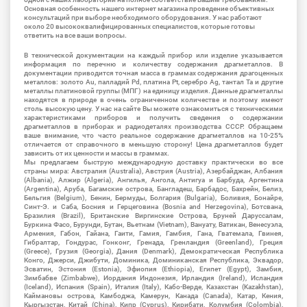
Основная особенность нашего интернет магазина проведение объективных
консультаций при выборе необходимого оборудования. У нас работают
около 20 высококвалифицированных специалистов, которые готовы
ответить на все ваши вопросы.
В технической документации на каждый прибор или изделие указывается
информация по перечню и количеству содержания драгметаллов. В
документации приводится точная масса в граммах содержания драгоценных
металлов: золото Au, палладий Pd, платина Pt, серебро Ag, тантал Ta и другие
металлы платиновой группы (МПГ) на единицу изделия. Данные драгметаллы
находятся в природе в очень ограниченном количестве и поэтому имеют
столь высокую цену. У нас на сайте Вы можете ознакомиться с техническими
характеристиками приборов и получить сведения о содержании
драгметаллов в приборах и радиодеталях производства СССР. Обращаем
ваше внимание, что часто реальное содержание драгметаллов на 10-25%
отличается от справочного в меньшую сторону! Цена драгметаллов будет
зависить от их ценности и массы в граммах.
Мы предлагаем быструю международную доставку практически во все
страны мира: Австралия (Australia), Австрия (Austria), Азербайджан, Албания
(Albania), Алжир (Algeria), Ангилья, Ангола, Антигуа и Барбуда, Аргентина
(Argentina), Аруба, Багамские острова, Бангладеш, Барбадос, Бахрейн, Белиз,
Бельгия (Belgium), Бенин, Бермуды, Болгария (Bulgaria), Боливия, Бонайре,
Синт-Э. и Саба, Босния и Герцеговина (Bosnia and Herzegovina), Ботсвана,
Бразилия (Brazil), Британские Виргинские Острова, Бруней Даруссалам,
Буркина Фасо, Бурунди, Бутан, Вьетнам (Vietnam), Вануату, Ватикан, Венесуэла,
Армения, Габон, Гайана, Гаити, Гамия, Гамбия, Гана, Гватемала, Гвинея,
Гибралтар, Гондурас, Гонконг, Гренада, Гренландия (Greenland), Греция
(Greece), Грузия (Georgia), Дания (Denmark), Демократическая Республика
Конго, Джерси, Джибути, Доминика, Доминиканская Республика, Эквадор,
Эсватин, Эстония (Estonia), Эфиопия (Ethiopia), Египет (Egypt), Замбия,
Зимбабве (Zimbabwe), Иордания Индонезия, Ирландия (Ireland), Исландия
(Iceland), Испания (Spain), Италия (Italy), Кабо-Верде, Казахстан (Kazakhstan),
Каймановы острова, Камбоджа, Камерун, Канада (Canada), Катар, Кения,
Кыргызстан, Китай (China), Кипр (Cyprus), Кирибати, Колумбия (Colombia),