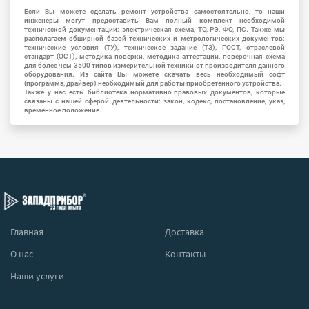
Если Вы можете сделать ремонт устройства самостоятельно, то наши
инженеры могут предоставить Вам полный комплект необходимой
технической документации: электрическая схема, ТО, РЭ, ФО, ПС. Также мы
располагаем обширной базой технических и метрологических документов:
технические условия (ТУ), техническое задание (ТЗ), ГОСТ, отраслевой
стандарт (ОСТ), методика поверки, методика аттестации, поверочная схема
для более чем 3500 типов измерительной техники от производителя данного
оборудования. Из сайта Вы можете скачать весь необходимый софт
(программа, драйвер) необходимый для работы приобретенного устройства.
Также у нас есть библиотека нормативно-правовых документов, которые
связаны с нашей сферой деятельности: закон, кодекс, постановление, указ,
временное положение.
Главная
Доставка
О нас
Контакты
Наши услуги