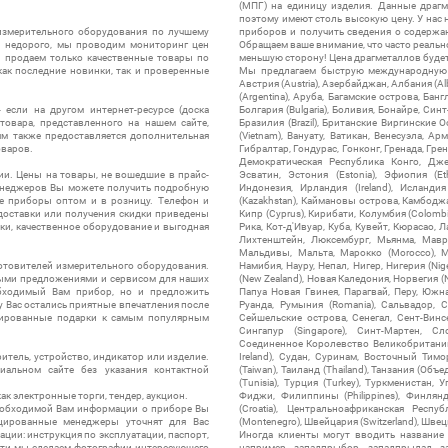
(МПГ) на единицу изделия. Данные драгм
поэтому имеют столь высокую цену. У нас 
измерительного оборудования по лучшему
приборов и получить сведения о содержа
ы недорого, мы проводим мониторинг цен
Обращаем ваше внимание, что часто реальн
ы продаем только качественные товары по
меньшую сторону! Цена драгметаллов будет 
ак последние новинки, так и проверенные
Мы предлагаем быструю международную до
Австрия (Austria), Азербайджан, Албания (Alb
(Argentina), Аруба, Багамские острова, Бан
 если на другом интернет-ресурсе (доска
Болгария (Bulgaria), Боливия, Бонайре, Синт
товара, представленного на нашем сайте,
Бразилия (Brazil), Британские Виргинские 
ям также предоставляется дополнительная
(Vietnam), Вануату, Ватикан, Венесуэла, Ар
оваров.
Гибралтар, Гондурас, Гонконг, Гренада, Гренл
Демократическая Республика Конго, Дже
ии. Цены на товары, не вошедшие в прайс-
Эсватин, Эстония (Estonia), Эфиопия (Et
менеджеров Вы можете получить подробную
Индонезия, Ирландия (Ireland), Исландия (
е приборы оптом и в розницу. Телефон и
(Kazakhstan), Каймановы острова, Камбоджа,
 доставки или получения скидки приведены
Кипр (Cyprus), Кирибати, Колумбия (Colombia
ки, качественное оборудование и выгодная
Рика, Кот-д'Ивуар, Куба, Кувейт, Кюрасао, Ла
Лихтенштейн, Люксембург, Мьянма, Мавр
Мальдивы, Мальта, Марокко (Morocco), М
отовителей измерительного оборудования.
Намибия, Науру, Непал, Нигер, Нигерия (Nig
выми предложениями и сервисом для наших
(New Zealand), Новая Каледония, Норвегия (
обходимый Вам прибор, но и предложить
Папуа Новая Гвинея, Парагвай, Перу, Южная
у Вас остались приятные впечатления после
Руанда, Румыния (Romania), Сальвадор, С
нтированные подарки к самым популярным
Сейшельские острова, Сенегал, Сент-Винсе
Сингапур (Singapore), Синт-Мартен, Сл
Соединенное Королевство Великобритании и
итель, устройство, индикатор или изделие.
Ireland), Судан, Суринам, Восточный Тим
альном сайте без указания контактной
(Taiwan), Таиланд (Thailand), Танзания (Объ
(Tunisia), Турция (Turkey), Туркменистан, 
ак электронные торги, тендер, аукцион.
Фиджи, Филиппины (Philippines), Финлянд
необходимой Вам информации о приборе Вы
(Croatia), Центральноафриканская Респу
цированные менеджеры уточнят для Вас
(Montenegro), Швейцария (Switzerland), Швец
ации: инструкция по эксплуатации, паспорт,
Иногда клиенты могут вводить название
сти мы сделаем фотографии интересующего
например, западпрыбор, западпрылад, зап