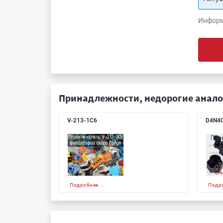
Информ
Принадлежности, недорогие анало
V-213-1C6
D4N4
Подробнее ...
Подро