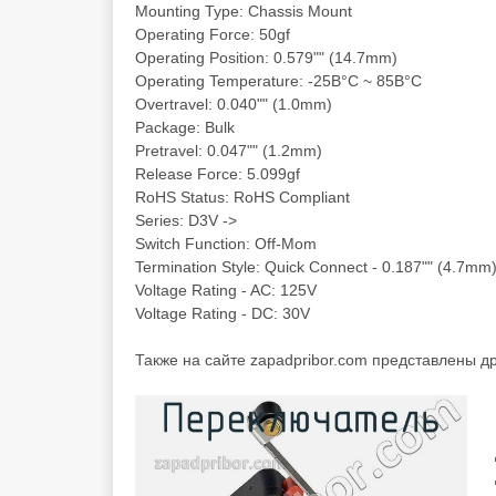
Mounting Type: Chassis Mount
Operating Force: 50gf
Operating Position: 0.579"" (14.7mm)
Operating Temperature: -25В°C ~ 85В°C
Overtravel: 0.040"" (1.0mm)
Package: Bulk
Pretravel: 0.047"" (1.2mm)
Release Force: 5.099gf
RoHS Status: RoHS Compliant
Series: D3V ->
Switch Function: Off-Mom
Termination Style: Quick Connect - 0.187"" (4.7mm
Voltage Rating - AC: 125V
Voltage Rating - DC: 30V
Также на сайте zapadpribor.com представлены д