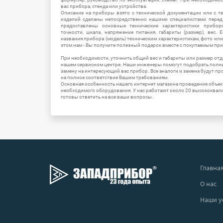
вас прибора, стенда или устройства.
Описание на приборы взято с технической документации или с т
изделий сделаны непосредственно нашими специалистами перед 
предоставлены основные технические характеристики приборо
точности, шкала, напряжение питания, габариты (размер), вес.
названия прибора (модель) техническим характеристикам, фото ил
этом нам - Вы получите полезный подарок вместе с покупаемым пр
При необходимости, уточнить общий вес и габариты или размер отд
нашем сервисном центре. Наши инженеры помогут подобрать полн
замену на интересующий вас прибор. Все аналоги и замена будут п
на полное соответствие Вашим требованиям.
Основная особенность нашего интернет магазина проведение объе
необходимого оборудования. У нас работают около 20 высококва
готовы ответить на все ваши вопросы.
Главна
О нас
Наши у