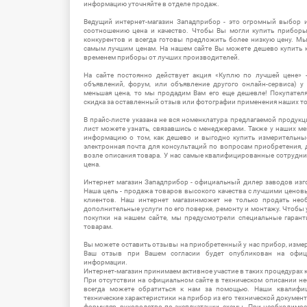
информацию уточняйте в отделе продаж.
Ведущий интернет-магазин Западприбор - это огромный выбор 
соотношению цена и качество. Чтобы Вы могли купить прибор
конкурентов и всегда готовы предложить более низкую цену. М
самым лучшим ценам. На нашем сайте Вы можете дешево купить к
временем приборы от лучших производителей.
На сайте постоянно действует акция «Куплю по лучшей цене» -
объявлений, форум, или объявление другого онлайн-сервиса) у 
меньшая цена, то мы продадим Вам его еще дешевле! Покупател
скидка за оставленный отзыв или фотографии применения наших т
В прайс-листе указана не вся номенклатура предлагаемой продукц
лист можете узнать, связавшись с менеджерами. Также у наших 
информацию о том, как дешево и выгодно купить измерительны
электронная почта для консультаций по вопросам приобретения,
возле описания товара. У нас самые квалифицированные сотрудни
цена.
Интернет магазин Западприбор - официальный дилер заводов изг
Наша цель - продажа товаров высокого качества с лучшими цено
клиентов. Наш интернет магазинможет не только продать не
дополнительные услуги по его поверке, ремонту и монтажу. Чтобы 
покупки на нашем сайте, мы предусмотрели специальные гара
товарам.
Вы можете оставить отзывы на приобретенный у нас прибор, измер
Ваш отзыв при Вашем согласии будет опубликован на офици
информации.
Интернет-магазин принимаем активное участие в таких процедурах к
При отсутствии на официальном сайте в техническом описании 
всегда можете обратиться к нам за помощью. Наши квалифи
технические характеристики на прибор из его технической документ
формуляр, руководство по эксплуатации, схемы. При необходимо