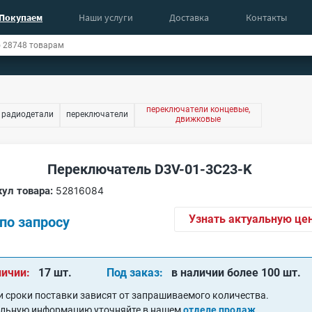
Покупаем
Наши услуги
Доставка
Контакты
переключатели концевые,
 радиодетали
переключатели
движковые
Переключатель D3V-01-3C23-K
ул товара:
52816084
Узнать актуальную це
по запросу
личии:
17 шт.
Под заказ:
в наличии более 100 шт.
и сроки поставки зависят от запрашиваемого количества.
альную информацию уточняйте в нашем
отделе продаж
.