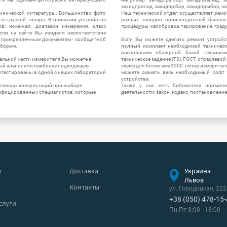
захидприлад, захидпрібор, захидпрыбор, з
ехнической литературы. Большинство фото
Наш технический отдел осуществляет ремо
отгрузкой товара. В описании устройства
разных заводов производителей бывшег
в: номинал, диапазон измерения, класс
процедуры: калибровка, тарирование, град
 Если на сайте Вы увидели несоответствие
и прикрепленным документам - сообщите об
Если Вы можете сделать ремонт устройс
ибором.
полный комплект необходимой техническо
располагаем обширной базой техническ
ельной части измерителя Вы можете в
техническое задание (ТЗ), ГОСТ, отраслевой
ый аналог или наиболее подходящую
схема для более чем 3500 типов измерител
ротестированы в одной с наших лабораторий
можете скачать весь необходимый софт 
устройства.
ктивных консультаций при выборе
Также у нас есть библиотека нормати
лифицированных специалистов, которые
деятельности: закон, кодекс, постановление
я
Доставка
Украина
Львов
Контакты
ул. Городоцкая, 222
+38 (050) 478-15
слуги
Пн-Пт 8:00 - 18:00