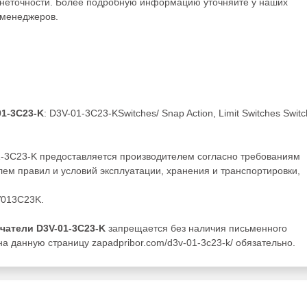
неточности. Более подробную информацию уточняйте у наших
менеджеров.
1-3C23-K
: D3V-01-3C23-KSwitches/ Snap Action, Limit Switches Switc
1-3C23-K предоставляется производителем согласно требованиям
ем правил и условий эксплуатации, хранения и транспортировки,
V013C23K.
чатели D3V-01-3C23-K
запрещается без наличия письменного
а данную страницу zapadpribor.com/d3v-01-3c23-k/ обязательно.