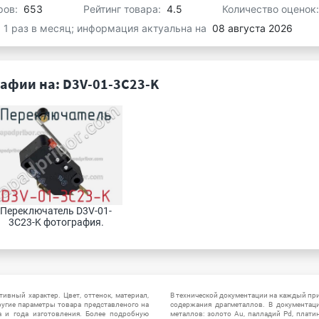
ров:
653
Рейтинг товара:
4.5
Количество оценок
я 1 раз в месяц; информация актуальна на
08 августа 2026
афии на: D3V-01-3C23-K
Переключатель D3V-01-
3C23-K фотография.
ивный характер. Цвет, оттенок, материал,
В технической документации на каждый пр
ругие параметры товара представленого на
содержания драгметаллов. В документац
а и года изготовления. Более подробную
металлов: золото Au, палладий Pd, плати