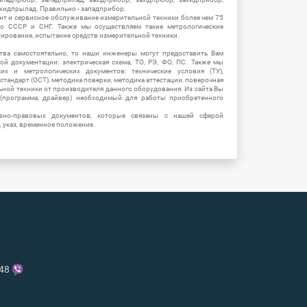
ахидпрылад. Правильно - западприбор.
нт и сервисное обслуживание измерительной техники более чем 75
о СССР и СНГ. Также мы осуществляем такие метрологические
уирование, испытание средств измерительной техники.
тва самостоятельно, то наши инженеры могут предоставить Вам
й документации: электрическая схема, ТО, РЭ, ФО, ПС. Также мы
их и метрологических документов: технические условия (ТУ),
 стандарт (ОСТ), методика поверки, методика аттестации, поверочная
ьной техники от производителя данного оборудования. Из сайта Вы
(программа, драйвер) необходимый для работы приобретенного
вно-правовых документов, которые связаны с нашей сферой
, указ, временное положение.
-48