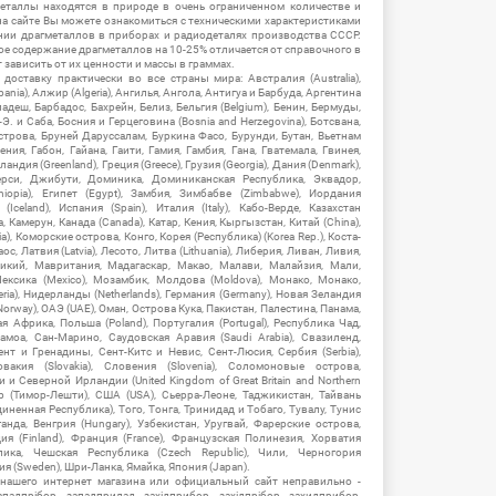
еталлы находятся в природе в очень ограниченном количестве и
на сайте Вы можете ознакомиться с техническими характеристиками
нии драгметаллов в приборах и радиодеталях производства СССР.
ое содержание драгметаллов на 10-25% отличается от справочного в
зависить от их ценности и массы в граммах.
ставку практически во все страны мира: Австралия (Australia),
ania), Алжир (Algeria), Ангилья, Ангола, Антигуа и Барбуда, Аргентина
гладеш, Барбадос, Бахрейн, Белиз, Бельгия (Belgium), Бенин, Бермуды,
-Э. и Саба, Босния и Герцеговина (Bosnia and Herzegovina), Ботсвана,
Острова, Бруней Даруссалам, Буркина Фасо, Бурунди, Бутан, Вьетнам
мения, Габон, Гайана, Гаити, Гамия, Гамбия, Гана, Гватемала, Гвинея,
андия (Greenland), Греция (Greece), Грузия (Georgia), Дания (Denmark),
рси, Джибути, Доминика, Доминиканская Республика, Эквадор,
hiopia), Египет (Egypt), Замбия, Зимбабве (Zimbabwe), Иордания
Iceland), Испания (Spain), Италия (Italy), Кабо-Верде, Казахстан
 Камерун, Канада (Canada), Катар, Кения, Кыргызстан, Китай (China),
), Коморские острова, Конго, Корея (Республика) (Korea Rep.), Коста-
ос, Латвия (Latvia), Лесото, Литва (Lithuania), Либерия, Ливан, Ливия,
икий, Мавритания, Мадагаскар, Макао, Малави, Малайзия, Мали,
ексика (Mexico), Мозамбик, Молдова (Moldova), Монако, Монако,
eria), Нидерланды (Netherlands), Германия (Germany), Новая Зеландия
Norway), ОАЭ (UAE), Оман, Острова Кука, Пакистан, Палестина, Панама,
 Африка, Польша (Poland), Португалия (Portugal), Республика Чад,
амоа, Сан-Марино, Саудовская Аравия (Saudi Arabia), Свазиленд,
нт и Гренадины, Сент-Китс и Невис, Сент-Люсия, Сербия (Serbia),
овакия (Slovakia), Словения (Slovenia), Соломоновые острова,
 Северной Ирландии (United Kingdom of Great Britain and Northern
ор (Тимор-Лешти), США (USA), Сьерра-Леоне, Таджикистан, Тайвань
единенная Республика), Того, Тонга, Тринидад и Тобаго, Тувалу, Тунис
Уганда, Венгрия (Hungary), Узбекистан, Уругвай, Фарерские острова,
ия (Finland), Франция (France), Французская Полинезия, Хорватия
блика, Чешская Республика (Czech Republic), Чили, Черногория
ия (Sweden), Шри-Ланка, Ямайка, Япония (Japan).
 нашего интернет магазина или официальный сайт неправильно -
адпрібор, западприлад, західприбор, західпрібор, захидприбор,