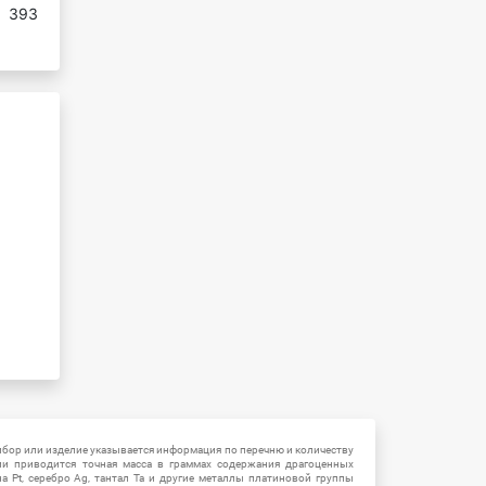
:
393
ибор или изделие указывается информация по перечню и количеству
ии приводится точная масса в граммах содержания драгоценных
на Pt, серебро Ag, тантал Ta и другие металлы платиновой группы