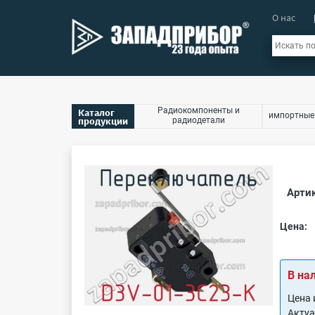
О нас
Радиокомпоненты и
Каталог
импортные
продукции
радиодетали
Артик
Цена:
В на
Цена 
Акту