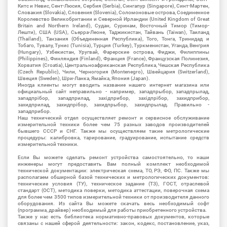
Китс и Невис, Сент-Люсия, Сербия (Serbia), Сингапур (Singapore), Синт-Мартен,
Словакия (Slovakia), Словения (Slovenia), Соломоновые острова, Соединенное
Королевство Великобритании и Северной Ирландии (United Kingdom of Great
Britain and Northern Ireland), Судан, Суринам, Восточный Тимор (Тимор-
Лешти), США (USA), Сьерра-Леоне, Таджикистан, Тайвань (Taiwan), Таиланд
(Thailand), Танзания (Объединенная Республика), Того, Тонга, Тринидад и
Тобаго, Тувалу, Тунис (Tunisia), Турция (Turkey), Туркменистан, Уганда, Венгрия
(Hungary), Узбекистан, Уругвай, Фарерские острова, Фиджи, Филиппины
(Philippines), Финляндия (Finland), Франция (France), Французская Полинезия,
Хорватия (Croatia), Центральноафриканская Республика, Чешская Республика
(Czech Republic), Чили, Черногория (Montenegro), Швейцария (Switzerland),
Швеция (Sweden), Шри-Ланка, Ямайка, Япония (Japan).
Иногда клиенты могут вводить название нашего интернет магазина или
официальный сайт неправильно - например, западпрыбор, западпрылад,
западпрібор, западприлад, західприбор, західпрібор, захидприбор,
захидприлад, захидпрібор, захидпрыбор, захидпрылад. Правильно -
западприбор.
Наш технический отдел осуществляет ремонт и сервисное обслуживание
измерительной техники более чем 75 разных заводов производителей
бывшего СССР и СНГ. Также мы осуществляем такие метрологические
процедуры: калибровка, тарирование, градуирование, испытание средств
измерительной техники.
Если Вы можете сделать ремонт устройства самостоятельно, то наши
инженеры могут предоставить Вам полный комплект необходимой
технической документации: электрическая схема, ТО, РЭ, ФО, ПС. Также мы
располагаем обширной базой технических и метрологических документов:
технические условия (ТУ), техническое задание (ТЗ), ГОСТ, отраслевой
стандарт (ОСТ), методика поверки, методика аттестации, поверочная схема
для более чем 3500 типов измерительной техники от производителя данного
оборудования. Из сайта Вы можете скачать весь необходимый софт
(программа, драйвер) необходимый для работы приобретенного устройства.
Также у нас есть библиотека нормативно-правовых документов, которые
связаны с нашей сферой деятельности: закон, кодекс, постановление, указ,