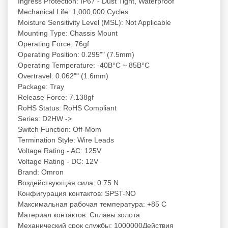
Ingress Protection: IP67 - Dust Tight, Waterproof
Mechanical Life: 1,000,000 Cycles
Moisture Sensitivity Level (MSL): Not Applicable
Mounting Type: Chassis Mount
Operating Force: 76gf
Operating Position: 0.295"" (7.5mm)
Operating Temperature: -40В°C ~ 85В°C
Overtravel: 0.062"" (1.6mm)
Package: Tray
Release Force: 7.138gf
RoHS Status: RoHS Compliant
Series: D2HW ->
Switch Function: Off-Mom
Termination Style: Wire Leads
Voltage Rating - AC: 125V
Voltage Rating - DC: 12V
Brand: Omron
Воздействующая сила: 0.75 N
Конфигурация контактов: SPST-NO
Максимальная рабочая температура: +85 C
Материал контактов: Сплавы золота
Механический срок службы: 1000000Действия