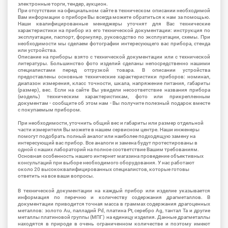
электронные торги, тендер, аукцион.
При отсутствии на официальном сайте в техническом описании необходимой
Вам информации о приборе Вы всегда можете обратиться к нам за помощью.
Наши квалифицированные менеджеры уточнят для Вас технические
характеристики на прибор из его технической документации: инструкция по
эксплуатации, паспорт, формуляр, руководство по эксплуатации, схемы. При
необходимости мы сделаем фотографии интересующего вас прибора, стенда
или устройства.
Описание на приборы взято с технической документации или с технической
литературы. Большинство фото изделий сделаны непосредственно нашими
специалистами перед отгрузкой товара. В описании устройства
предоставлены основные технические характеристики приборов: номинал,
диапазон измерения, класс точности, шкала, напряжение питания, габариты
(размер), вес. Если на сайте Вы увидели несоответствие названия прибора
(модель) техническим характеристикам, фото или прикрепленным
документам - сообщите об этом нам - Вы получите полезный подарок вместе
с покупаемым прибором.
При необходимости, уточнить общий вес и габариты или размер отдельной
части измерителя Вы можете в нашем сервисном центре. Наши инженеры
помогут подобрать полный аналог или наиболее подходящую замену на
интересующий вас прибор. Все аналоги и замена будут протестированы в
одной с наших лабораторий на полное соответствие Вашим требованиям.
Основная особенность нашего интернет магазина проведение объективных
консультаций при выборе необходимого оборудования. У нас работают
около 20 высококвалифицированных специалистов, которые готовы
ответить на все ваши вопросы.
В технической документации на каждый прибор или изделие указывается
информация по перечню и количеству содержания драгметаллов. В
документации приводится точная масса в граммах содержания драгоценных
металлов: золото Au, палладий Pd, платина Pt, серебро Ag, тантал Ta и другие
металлы платиновой группы (МПГ) на единицу изделия. Данные драгметаллы
находятся в природе в очень ограниченном количестве и поэтому имеют