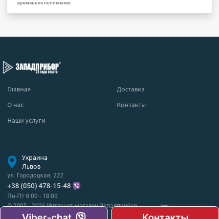
временное положение.
Главная
Доставка
О нас
Контакты
Наши услуги
Украина
Львов
ул. Городоцкая, 222
+38 (050) 478-15-48
Пн-Пт 8:00 - 18:00
© 2005 - 2026 Интернет-магазин Западприбор
Все права защищены.
Viber-chat
Контакты