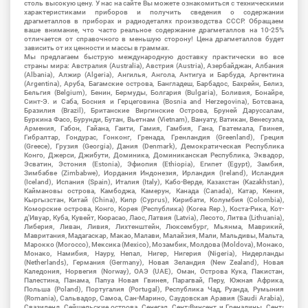
столь высокую цену. У нас на сайте Вы можете ознакомиться с техническими
характеристиками приборов и получить сведения о содержании
драгметаллов в приборах и радиодеталях производства СССР. Обращаем
ваше внимание, что часто реальное содержание драгметаллов на 10-25%
отличается от справочного в меньшую сторону! Цена драгметаллов будет
зависить от их ценности и массы в граммах.
Мы предлагаем быструю международную доставку практически во все
страны мира: Австралия (Australia), Австрия (Austria), Азербайджан, Албания
(Albania), Алжир (Algeria), Ангилья, Ангола, Антигуа и Барбуда, Аргентина
(Argentina), Аруба, Багамские острова, Бангладеш, Барбадос, Бахрейн, Белиз,
Бельгия (Belgium), Бенин, Бермуды, Болгария (Bulgaria), Боливия, Бонайре,
Синт-Э. и Саба, Босния и Герцеговина (Bosnia and Herzegovina), Ботсвана,
Бразилия (Brazil), Британские Виргинские Острова, Бруней Даруссалам,
Буркина Фасо, Бурунди, Бутан, Вьетнам (Vietnam), Вануату, Ватикан, Венесуэла,
Армения, Габон, Гайана, Гаити, Гамия, Гамбия, Гана, Гватемала, Гвинея,
Гибралтар, Гондурас, Гонконг, Гренада, Гренландия (Greenland), Греция
(Greece), Грузия (Georgia), Дания (Denmark), Демократическая Республика
Конго, Джерси, Джибути, Доминика, Доминиканская Республика, Эквадор,
Эсватин, Эстония (Estonia), Эфиопия (Ethiopia), Египет (Egypt), Замбия,
Зимбабве (Zimbabwe), Иордания Индонезия, Ирландия (Ireland), Исландия
(Iceland), Испания (Spain), Италия (Italy), Кабо-Верде, Казахстан (Kazakhstan),
Каймановы острова, Камбоджа, Камерун, Канада (Canada), Катар, Кения,
Кыргызстан, Китай (China), Кипр (Cyprus), Кирибати, Колумбия (Colombia),
Коморские острова, Конго, Корея (Республика) (Korea Rep.), Коста-Рика, Кот-
д'Ивуар, Куба, Кувейт, Кюрасао, Лаос, Латвия (Latvia), Лесото, Литва (Lithuania),
Либерия, Ливан, Ливия, Лихтенштейн, Люксембург, Мьянма, Маврикий,
Мавритания, Мадагаскар, Макао, Малави, Малайзия, Мали, Мальдивы, Мальта,
Марокко (Morocco), Мексика (Mexico), Мозамбик, Молдова (Moldova), Монако,
Монако, Намибия, Науру, Непал, Нигер, Нигерия (Nigeria), Нидерланды
(Netherlands), Германия (Germany), Новая Зеландия (New Zealand), Новая
Каледония, Норвегия (Norway), ОАЭ (UAE), Оман, Острова Кука, Пакистан,
Палестина, Панама, Папуа Новая Гвинея, Парагвай, Перу, Южная Африка,
Польша (Poland), Португалия (Portugal), Республика Чад, Руанда, Румыния
(Romania), Сальвадор, Самоа, Сан-Марино, Саудовская Аравия (Saudi Arabia),
Свазиленд, Сейшельские острова, Сенегал, Сент-Винсент и Гренадины, Сент-