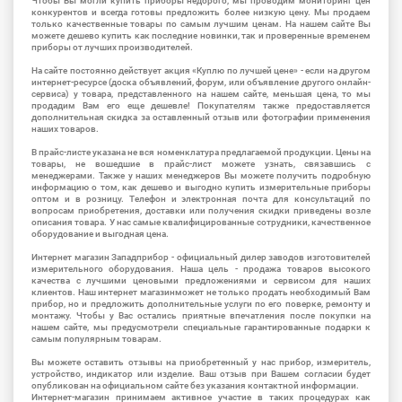
Чтобы Вы могли купить приборы недорого, мы проводим мониторинг цен
конкурентов и всегда готовы предложить более низкую цену. Мы продаем
только качественные товары по самым лучшим ценам. На нашем сайте Вы
можете дешево купить как последние новинки, так и проверенные временем
приборы от лучших производителей.
На сайте постоянно действует акция «Куплю по лучшей цене» - если на другом
интернет-ресурсе (доска объявлений, форум, или объявление другого онлайн-
сервиса) у товара, представленного на нашем сайте, меньшая цена, то мы
продадим Вам его еще дешевле! Покупателям также предоставляется
дополнительная скидка за оставленный отзыв или фотографии применения
наших товаров.
В прайс-листе указана не вся номенклатура предлагаемой продукции. Цены на
товары, не вошедшие в прайс-лист можете узнать, связавшись с
менеджерами. Также у наших менеджеров Вы можете получить подробную
информацию о том, как дешево и выгодно купить измерительные приборы
оптом и в розницу. Телефон и электронная почта для консультаций по
вопросам приобретения, доставки или получения скидки приведены возле
описания товара. У нас самые квалифицированные сотрудники, качественное
оборудование и выгодная цена.
Интернет магазин Западприбор - официальный дилер заводов изготовителей
измерительного оборудования. Наша цель - продажа товаров высокого
качества с лучшими ценовыми предложениями и сервисом для наших
клиентов. Наш интернет магазинможет не только продать необходимый Вам
прибор, но и предложить дополнительные услуги по его поверке, ремонту и
монтажу. Чтобы у Вас остались приятные впечатления после покупки на
нашем сайте, мы предусмотрели специальные гарантированные подарки к
самым популярным товарам.
Вы можете оставить отзывы на приобретенный у нас прибор, измеритель,
устройство, индикатор или изделие. Ваш отзыв при Вашем согласии будет
опубликован на официальном сайте без указания контактной информации.
Интернет-магазин принимаем активное участие в таких процедурах как