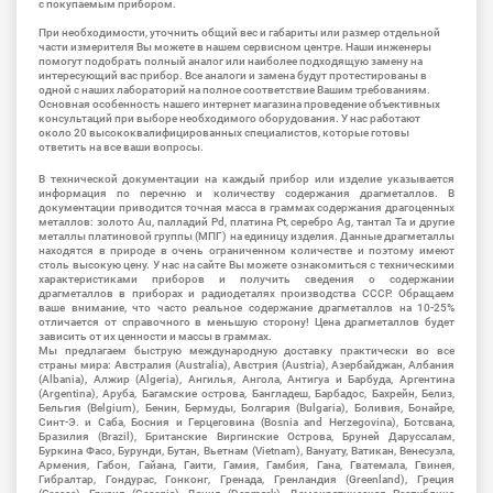
с покупаемым прибором.
При необходимости, уточнить общий вес и габариты или размер отдельной
части измерителя Вы можете в нашем сервисном центре. Наши инженеры
помогут подобрать полный аналог или наиболее подходящую замену на
интересующий вас прибор. Все аналоги и замена будут протестированы в
одной с наших лабораторий на полное соответствие Вашим требованиям.
Основная особенность нашего интернет магазина проведение объективных
консультаций при выборе необходимого оборудования. У нас работают
около 20 высококвалифицированных специалистов, которые готовы
ответить на все ваши вопросы.
В технической документации на каждый прибор или изделие указывается
информация по перечню и количеству содержания драгметаллов. В
документации приводится точная масса в граммах содержания драгоценных
металлов: золото Au, палладий Pd, платина Pt, серебро Ag, тантал Ta и другие
металлы платиновой группы (МПГ) на единицу изделия. Данные драгметаллы
находятся в природе в очень ограниченном количестве и поэтому имеют
столь высокую цену. У нас на сайте Вы можете ознакомиться с техническими
характеристиками приборов и получить сведения о содержании
драгметаллов в приборах и радиодеталях производства СССР. Обращаем
ваше внимание, что часто реальное содержание драгметаллов на 10-25%
отличается от справочного в меньшую сторону! Цена драгметаллов будет
зависить от их ценности и массы в граммах.
Мы предлагаем быструю международную доставку практически во все
страны мира: Австралия (Australia), Австрия (Austria), Азербайджан, Албания
(Albania), Алжир (Algeria), Ангилья, Ангола, Антигуа и Барбуда, Аргентина
(Argentina), Аруба, Багамские острова, Бангладеш, Барбадос, Бахрейн, Белиз,
Бельгия (Belgium), Бенин, Бермуды, Болгария (Bulgaria), Боливия, Бонайре,
Синт-Э. и Саба, Босния и Герцеговина (Bosnia and Herzegovina), Ботсвана,
Бразилия (Brazil), Британские Виргинские Острова, Бруней Даруссалам,
Буркина Фасо, Бурунди, Бутан, Вьетнам (Vietnam), Вануату, Ватикан, Венесуэла,
Армения, Габон, Гайана, Гаити, Гамия, Гамбия, Гана, Гватемала, Гвинея,
Гибралтар, Гондурас, Гонконг, Гренада, Гренландия (Greenland), Греция