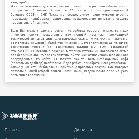
западприбор.
Наш технический отдел осуществляет ремонт и сервисное обслуживание
измерительной техники более чем 75 разных заводов производителей
бывшего СССР и СНГ. Также мы осуществляем такие метрологические
процедуры: калибровка, тарирование, градуирование, испытание средств
измерительной техники.
Если Вы можете сделать ремонт устройства самостоятельно, то наши
инженеры могут предоставить Вам полный комплект необходимой
технической документации: электрическая схема, ТО, РЭ, ФО, ПС. Также мы
располагаем обширной базой технических и метрологических документов:
технические условия (ТУ), техническое задание (ТЗ), ГОСТ, отраслевой
стандарт (ОСТ), методика поверки, методика аттестации, поверочная схема
для более чем 3500 типов измерительной техники от производителя данного
оборудования. Из сайта Вы можете скачать весь необходимый софт
(программа, драйвер) необходимый для работы приобретенного устройства.
Также у нас есть библиотека нормативно-правовых документов, которые
связаны с нашей сферой деятельности: закон, кодекс, постановление, указ,
временное положение.
Главная
Доставка