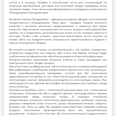
оптом и в розницу. Телефон и электронная почта для консультаций по
вопросам приобретения, доставки или получения скидки приведены возле
описания товара. У нас самые квалифицированные сотрудники, качественное
оборудование и выгодная цена.
Интернет магазин Западприбор - официальный дилер заводов изготовителей
измерительного оборудования. Наша цель - продажа товаров высокого
качества с лучшими ценовыми предложениями и сервисом для наших
клиентов. Наш интернет магазинможет не только продать необходимый Вам
прибор, но и предложить дополнительные услуги по его поверке, ремонту и
монтажу. Чтобы у Вас остались приятные впечатления после покупки на
нашем сайте, мы предусмотрели специальные гарантированные подарки к
самым популярным товарам.
Вы можете оставить отзывы на приобретенный у нас прибор, измеритель,
устройство, индикатор или изделие. Ваш отзыв при Вашем согласии будет
опубликован на официальном сайте без указания контактной информации.
Интернет-магазин принимаем активное участие в таких процедурах как
электронные торги, тендер, аукцион.
При отсутствии на официальном сайте в техническом описании необходимой
Вам информации о приборе Вы всегда можете обратиться к нам за помощью.
Наши квалифицированные менеджеры уточнят для Вас технические
характеристики на прибор из его технической документации: инструкция по
эксплуатации, паспорт, формуляр, руководство по эксплуатации, схемы. При
необходимости мы сделаем фотографии интересующего вас прибора, стенда
или устройства.
Описание на приборы взято с технической документации или с технической
литературы. Большинство фото изделий сделаны непосредственно нашими
специалистами перед отгрузкой товара. В описании устройства
предоставлены основные технические характеристики приборов: номинал,
диапазон измерения, класс точности, шкала, напряжение питания, габариты
(размер), вес. Если на сайте Вы увидели несоответствие названия прибора
(модель) техническим характеристикам, фото или прикрепленным
документам - сообщите об этом нам - Вы получите полезный подарок вместе