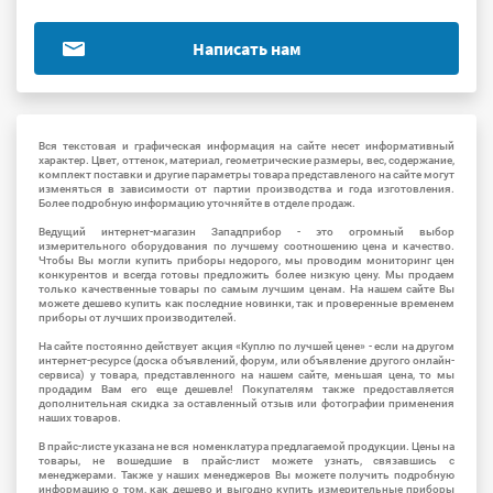
Написать нам
Вся текстовая и графическая информация на сайте несет информативный
характер. Цвет, оттенок, материал, геометрические размеры, вес, содержание,
комплект поставки и другие параметры товара представленого на сайте могут
изменяться в зависимости от партии производства и года изготовления.
Более подробную информацию уточняйте в отделе продаж.
Ведущий интернет-магазин Западприбор - это огромный выбор
измерительного оборудования по лучшему соотношению цена и качество.
Чтобы Вы могли купить приборы недорого, мы проводим мониторинг цен
конкурентов и всегда готовы предложить более низкую цену. Мы продаем
только качественные товары по самым лучшим ценам. На нашем сайте Вы
можете дешево купить как последние новинки, так и проверенные временем
приборы от лучших производителей.
На сайте постоянно действует акция «Куплю по лучшей цене» - если на другом
интернет-ресурсе (доска объявлений, форум, или объявление другого онлайн-
сервиса) у товара, представленного на нашем сайте, меньшая цена, то мы
продадим Вам его еще дешевле! Покупателям также предоставляется
дополнительная скидка за оставленный отзыв или фотографии применения
наших товаров.
В прайс-листе указана не вся номенклатура предлагаемой продукции. Цены на
товары, не вошедшие в прайс-лист можете узнать, связавшись с
менеджерами. Также у наших менеджеров Вы можете получить подробную
информацию о том, как дешево и выгодно купить измерительные приборы