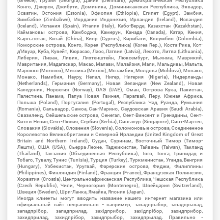
(Greece), Грузия (Georgia), Дания (Denmark), Демократическая Республика
Конго, Джерси, Джибути, Доминика, Доминиканская Республика, Эквадор,
Эсватин, Эстония (Estonia), Эфиопия (Ethiopia), Египет (Egypt), Замбия,
Зимбабве (Zimbabwe), Иордания Индонезия, Ирландия (Ireland), Исландия
(Iceland), Испания (Spain), Италия (Italy), Кабо-Верде, Казахстан (Kazakhstan),
Каймановы острова, Камбоджа, Камерун, Канада (Canada), Катар, Кения,
Кыргызстан, Китай (China), Кипр (Cyprus), Кирибати, Колумбия (Colombia),
Коморские острова, Конго, Корея (Республика) (Korea Rep.), Коста-Рика, Кот-
д'Ивуар, Куба, Кувейт, Кюрасао, Лаос, Латвия (Latvia), Лесото, Литва (Lithuania),
Либерия, Ливан, Ливия, Лихтенштейн, Люксембург, Мьянма, Маврикий,
Мавритания, Мадагаскар, Макао, Малави, Малайзия, Мали, Мальдивы, Мальта,
Марокко (Morocco), Мексика (Mexico), Мозамбик, Молдова (Moldova), Монако,
Монако, Намибия, Науру, Непал, Нигер, Нигерия (Nigeria), Нидерланды
(Netherlands), Германия (Germany), Новая Зеландия (New Zealand), Новая
Каледония, Норвегия (Norway), ОАЭ (UAE), Оман, Острова Кука, Пакистан,
Палестина, Панама, Папуа Новая Гвинея, Парагвай, Перу, Южная Африка,
Польша (Poland), Португалия (Portugal), Республика Чад, Руанда, Румыния
(Romania), Сальвадор, Самоа, Сан-Марино, Саудовская Аравия (Saudi Arabia),
Свазиленд, Сейшельские острова, Сенегал, Сент-Винсент и Гренадины, Сент-
Китс и Невис, Сент-Люсия, Сербия (Serbia), Сингапур (Singapore), Синт-Мартен,
Словакия (Slovakia), Словения (Slovenia), Соломоновые острова, Соединенное
Королевство Великобритании и Северной Ирландии (United Kingdom of Great
Britain and Northern Ireland), Судан, Суринам, Восточный Тимор (Тимор-
Лешти), США (USA), Сьерра-Леоне, Таджикистан, Тайвань (Taiwan), Таиланд
(Thailand), Танзания (Объединенная Республика), Того, Тонга, Тринидад и
Тобаго, Тувалу, Тунис (Tunisia), Турция (Turkey), Туркменистан, Уганда, Венгрия
(Hungary), Узбекистан, Уругвай, Фарерские острова, Фиджи, Филиппины
(Philippines), Финляндия (Finland), Франция (France), Французская Полинезия,
Хорватия (Croatia), Центральноафриканская Республика, Чешская Республика
(Czech Republic), Чили, Черногория (Montenegro), Швейцария (Switzerland),
Швеция (Sweden), Шри-Ланка, Ямайка, Япония (Japan).
Иногда клиенты могут вводить название нашего интернет магазина или
официальный сайт неправильно - например, западпрыбор, западпрылад,
западпрібор, западприлад, західприбор, західпрібор, захидприбор,
захидприлад, захидпрібор, захидпрыбор, захидпрылад. Правильно -