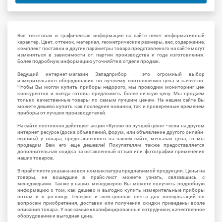
Вся текстовая и графическая информация на сайте несет информативный
характер. Цвет, оттенок, материал, геометрические размеры, вес, содержание,
комплект поставки и другие параметры товара представленого на сайте могут
изменяться в зависимости от партии производства и года изготовления.
Более подробную информацию уточняйте в отделе продаж.
Ведущий интернет-магазин Западприбор - это огромный выбор
измерительного оборудования по лучшему соотношению цена и качество.
Чтобы Вы могли купить приборы недорого, мы проводим мониторинг цен
конкурентов и всегда готовы предложить более низкую цену. Мы продаем
только качественные товары по самым лучшим ценам. На нашем сайте Вы
можете дешево купить как последние новинки, так и проверенные временем
приборы от лучших производителей.
На сайте постоянно действует акция «Куплю по лучшей цене» - если на другом
интернет-ресурсе (доска объявлений, форум, или объявление другого онлайн-
сервиса) у товара, представленного на нашем сайте, меньшая цена, то мы
продадим Вам его еще дешевле! Покупателям также предоставляется
дополнительная скидка за оставленный отзыв или фотографии применения
наших товаров.
В прайс-листе указана не вся номенклатура предлагаемой продукции. Цены на
товары, не вошедшие в прайс-лист можете узнать, связавшись с
менеджерами. Также у наших менеджеров Вы можете получить подробную
информацию о том, как дешево и выгодно купить измерительные приборы
оптом и в розницу. Телефон и электронная почта для консультаций по
вопросам приобретения, доставки или получения скидки приведены возле
описания товара. У нас самые квалифицированные сотрудники, качественное
оборудование и выгодная цена.