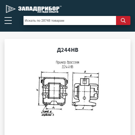
Д244НВ