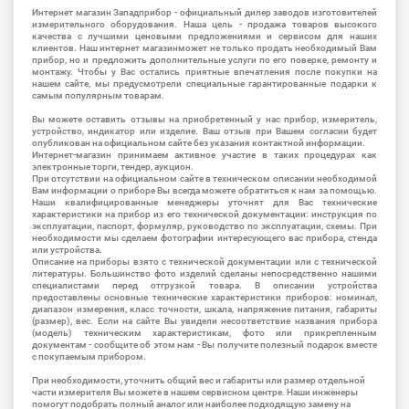
Интернет магазин Западприбор - официальный дилер заводов изготовителей
измерительного оборудования. Наша цель - продажа товаров высокого
качества с лучшими ценовыми предложениями и сервисом для наших
клиентов. Наш интернет магазинможет не только продать необходимый Вам
прибор, но и предложить дополнительные услуги по его поверке, ремонту и
монтажу. Чтобы у Вас остались приятные впечатления после покупки на
нашем сайте, мы предусмотрели специальные гарантированные подарки к
самым популярным товарам.
Вы можете оставить отзывы на приобретенный у нас прибор, измеритель,
устройство, индикатор или изделие. Ваш отзыв при Вашем согласии будет
опубликован на официальном сайте без указания контактной информации.
Интернет-магазин принимаем активное участие в таких процедурах как
электронные торги, тендер, аукцион.
При отсутствии на официальном сайте в техническом описании необходимой
Вам информации о приборе Вы всегда можете обратиться к нам за помощью.
Наши квалифицированные менеджеры уточнят для Вас технические
характеристики на прибор из его технической документации: инструкция по
эксплуатации, паспорт, формуляр, руководство по эксплуатации, схемы. При
необходимости мы сделаем фотографии интересующего вас прибора, стенда
или устройства.
Описание на приборы взято с технической документации или с технической
литературы. Большинство фото изделий сделаны непосредственно нашими
специалистами перед отгрузкой товара. В описании устройства
предоставлены основные технические характеристики приборов: номинал,
диапазон измерения, класс точности, шкала, напряжение питания, габариты
(размер), вес. Если на сайте Вы увидели несоответствие названия прибора
(модель) техническим характеристикам, фото или прикрепленным
документам - сообщите об этом нам - Вы получите полезный подарок вместе
с покупаемым прибором.
При необходимости, уточнить общий вес и габариты или размер отдельной
части измерителя Вы можете в нашем сервисном центре. Наши инженеры
помогут подобрать полный аналог или наиболее подходящую замену на