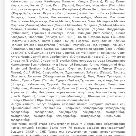
Каймановы острова, Камбоджа, Камерун, Канада (Canada), Катар, Кения,
Кыргызстан, Китай (China), Кипр (Cyprus), Кирибати, Колумбия (Colombia),
Коморские острова, Конго, Корея (Республика) (Korea Rep.), Коста-Рика, Кот-
д'Ивуар, Куба, Кувейт, Кюрасао, Лаос, Латвия (Latvia), Лесото, Литва (Lithuania),
Либерия, Ливан, Ливия, Лихтенштейн, Люксембург, Мьянма, Маврикий,
Мавритания, Мадагаскар, Макао, Малави, Малайзия, Мали, Мальдивы, Мальта,
Марокко (Morocco), Мексика (Mexico), Мозамбик, Молдова (Moldova), Монако,
Монако, Намибия, Науру, Непал, Нигер, Нигерия (Nigeria), Нидерланды
(Netherlands), Германия (Germany), Новая Зеландия (New Zealand), Новая
Каледония, Норвегия (Norway), ОАЭ (UAE), Оман, Острова Кука, Пакистан,
Палестина, Панама, Папуа Новая Гвинея, Парагвай, Перу, Южная Африка,
Польша (Poland), Португалия (Portugal), Республика Чад, Руанда, Румыния
(Romania), Сальвадор, Самоа, Сан-Марино, Саудовская Аравия (Saudi Arabia),
Свазиленд, Сейшельские острова, Сенегал, Сент-Винсент и Гренадины, Сент-
Китс и Невис, Сент-Люсия, Сербия (Serbia), Сингапур (Singapore), Синт-Мартен,
Словакия (Slovakia), Словения (Slovenia), Соломоновые острова, Соединенное
Королевство Великобритании и Северной Ирландии (United Kingdom of Great
Britain and Northern Ireland), Судан, Суринам, Восточный Тимор (Тимор-
Лешти), США (USA), Сьерра-Леоне, Таджикистан, Тайвань (Taiwan), Таиланд
(Thailand), Танзания (Объединенная Республика), Того, Тонга, Тринидад и
Тобаго, Тувалу, Тунис (Tunisia), Турция (Turkey), Туркменистан, Уганда, Венгрия
(Hungary), Узбекистан, Уругвай, Фарерские острова, Фиджи, Филиппины
(Philippines), Финляндия (Finland), Франция (France), Французская Полинезия,
Хорватия (Croatia), Центральноафриканская Республика, Чешская Республика
(Czech Republic), Чили, Черногория (Montenegro), Швейцария (Switzerland),
Швеция (Sweden), Шри-Ланка, Ямайка, Япония (Japan).
Иногда клиенты могут вводить название нашего интернет магазина или
официальный сайт неправильно - например, западпрыбор, западпрылад,
западпрібор, западприлад, західприбор, західпрібор, захидприбор,
захидприлад, захидпрібор, захидпрыбор, захидпрылад. Правильно -
западприбор.
Наш технический отдел осуществляет ремонт и сервисное обслуживание
измерительной техники более чем 75 разных заводов производителей
бывшего СССР и СНГ. Также мы осуществляем такие метрологические
процедуры: калибровка, тарирование, градуирование, испытание средств