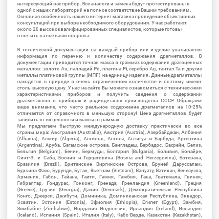
интересующий вас прибор. Все аналоги и замена будут протестированы в
одной с наших лабораторий на полное соответствие Вашим требованиям.
Основная особенность нашего интернет магазина проведение объективных
консультаций при выборе необходимого оборудования. У нас работают
около 20 высококвалифицированных специалистов, которые готовы
ответить на все ваши вопросы.
В технической документации на каждый прибор или изделие указывается
информация по перечню и количеству содержания драгметаллов. В
документации приводится точная масса в граммах содержания драгоценных
металлов: золото Au, палладий Pd, платина Pt, серебро Ag, тантал Ta и другие
металлы платиновой группы (МПГ) на единицу изделия. Данные драгметаллы
находятся в природе в очень ограниченном количестве и поэтому имеют
столь высокую цену. У нас на сайте Вы можете ознакомиться с техническими
характеристиками приборов и получить сведения о содержании
драгметаллов в приборах и радиодеталях производства СССР. Обращаем
ваше внимание, что часто реальное содержание драгметаллов на 10-25%
отличается от справочного в меньшую сторону! Цена драгметаллов будет
зависить от их ценности и массы в граммах.
Мы предлагаем быструю международную доставку практически во все
страны мира: Австралия (Australia), Австрия (Austria), Азербайджан, Албания
(Albania), Алжир (Algeria), Ангилья, Ангола, Антигуа и Барбуда, Аргентина
(Argentina), Аруба, Багамские острова, Бангладеш, Барбадос, Бахрейн, Белиз,
Бельгия (Belgium), Бенин, Бермуды, Болгария (Bulgaria), Боливия, Бонайре,
Синт-Э. и Саба, Босния и Герцеговина (Bosnia and Herzegovina), Ботсвана,
Бразилия (Brazil), Британские Виргинские Острова, Бруней Даруссалам,
Буркина Фасо, Бурунди, Бутан, Вьетнам (Vietnam), Вануату, Ватикан, Венесуэла,
Армения, Габон, Гайана, Гаити, Гамия, Гамбия, Гана, Гватемала, Гвинея,
Гибралтар, Гондурас, Гонконг, Гренада, Гренландия (Greenland), Греция
(Greece), Грузия (Georgia), Дания (Denmark), Демократическая Республика
Конго, Джерси, Джибути, Доминика, Доминиканская Республика, Эквадор,
Эсватин, Эстония (Estonia), Эфиопия (Ethiopia), Египет (Egypt), Замбия,
Зимбабве (Zimbabwe), Иордания Индонезия, Ирландия (Ireland), Исландия
(Iceland), Испания (Spain), Италия (Italy), Кабо-Верде, Казахстан (Kazakhstan),