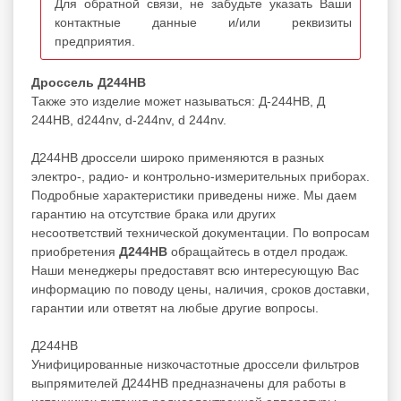
Для обратной связи, не забудьте указать Ваши
контактные данные и/или реквизиты
предприятия.
Дроссель Д244НВ
Также это изделие может называться: Д-244НВ, Д
244НВ, d244nv, d-244nv, d 244nv.
Д244НВ дроссели широко применяются в разных
электро-, радио- и контрольно-измерительных приборах.
Подробные характеристики приведены ниже. Мы даем
гарантию на отсутствие брака или других
несоответствий технической документации. По вопросам
приобретения
Д244НВ
обращайтесь в отдел продаж.
Наши менеджеры предоставят всю интересующую Вас
информацию по поводу цены, наличия, сроков доставки,
гарантии или ответят на любые другие вопросы.
Д244НВ
Унифицированные низкочастотные дроссели фильтров
выпрямителей Д244НВ предназначены для работы в